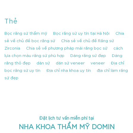
Thẻ
Bọc răng sứ thẩm mỹ
Bọc răng sứ uy tín tại Hà Nội
Chia
sẻ về chủ đề bọc răng sứ
Chia sẻ về chủ đề Răng sứ
Zirconia
Chia sẻ về phương pháp mài răng bọc sứ
cách
lựa chọn màu răng sứ phù hợp
Dáng răng sứ đẹp
Dáng
răng thỏ đẹp
dán sứ
dán sứ veneer
veneer
Địa chỉ
bọc răng sứ uy tín
Địa chỉ nha khoa uy tín
địa chỉ làm răng
sứ đẹp
Đặt lịch tư vấn miễn phí tại
NHA KHOA THẨM MỸ DOMIN