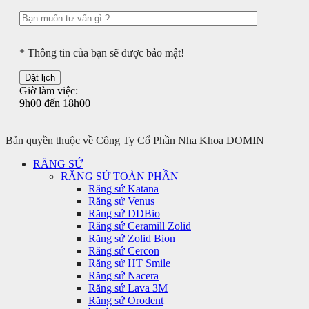
* Thông tin của bạn sẽ được bảo mật!
Giờ làm việc:
9h00 đến 18h00
Bản quyền thuộc về Công Ty Cổ Phần Nha Khoa DOMIN
RĂNG SỨ
RĂNG SỨ TOÀN PHẦN
Răng sứ Katana
Răng sứ Venus
Răng sứ DDBio
Răng sứ Ceramill Zolid
Răng sứ Zolid Bion
Răng sứ Cercon
Răng sứ HT Smile
Răng sứ Nacera
Răng sứ Lava 3M
Răng sứ Orodent