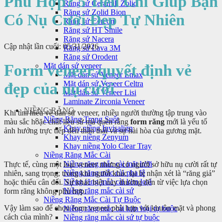
Phù Hợp? 5 Tiêu Chí Giúp Bạn
Răng sứ Ceramill Zolid
Răng sứ Zolid Bion
Có Nụ Cười Đẹp Tự Nhiên
Răng sứ Cercon
Răng sứ HT Smile
Răng sứ Nacera
Cập nhật lần cuối: 05/31/2026
Răng sứ Lava 3M
Răng sứ Orodent
Form veneer quyết định vẻ
Mặt dán sứ veneer
Mặt dán sứ Veneer Emax
Mặt dán sứ Veneer Celtra
đẹp của nụ cười
Mặt dán sứ Veneer Lisi
Laminate Zirconia Veneer
NIỀNG RĂNG
Khi tìm hiểu về dán sứ veneer, nhiều người thường tập trung vào
Niềng Răng Trong Suốt
màu sắc hoặc chất liệu sứ mà quên rằng
form răng
mới là yếu tố
Khay niềng Invisalign
ảnh hưởng trực tiếp đến thần thái và sự hài hòa của gương mặt.
Khay niềng Zenyum
Khay niềng Yolo Clear Tray
Niềng Răng Mắc Cài
Niềng răng mắc cài mặt lưỡi
Thực tế, cùng một loại veneer nhưng có người sở hữu nụ cười rất tự
Niềng răng mắc cài pha lê
nhiên, sang trọng; trong khi người khác lại bị nhận xét là “răng giả”
Niềng răng mắc cài kim loại
hoặc thiếu cân đối. Sự khác biệt này thường đến từ việc lựa chọn
Niềng răng mắc cài sứ
form răng không phù hợp.
Niềng Răng Mắc Cài Tự Buộc
Vậy làm sao để chọn form veneer phù hợp với khuôn mặt và phong
Niềng răng mắc cài kim loại tự buộc
cách của mình?
Niềng răng mắc cài sứ tự buộc