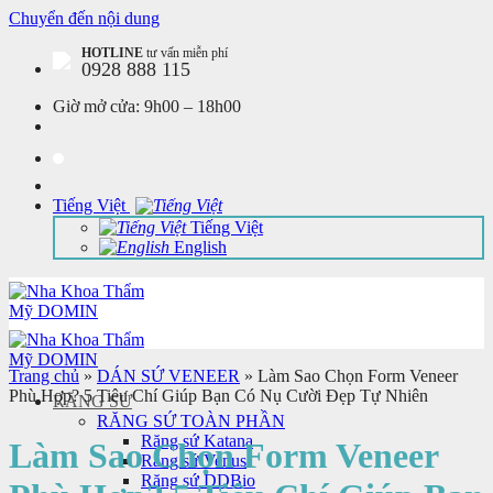
Chuyển đến nội dung
HOTLINE
tư vấn miễn phí
0928 888 115
Giờ mở cửa:
9h00 – 18h00
Tiếng Việt
Tiếng Việt
English
Trang chủ
»
DÁN SỨ VENEER
»
Làm Sao Chọn Form Veneer
Phù Hợp? 5 Tiêu Chí Giúp Bạn Có Nụ Cười Đẹp Tự Nhiên
RĂNG SỨ
RĂNG SỨ TOÀN PHẦN
Răng sứ Katana
Làm Sao Chọn Form Veneer
Răng sứ Venus
Răng sứ DDBio