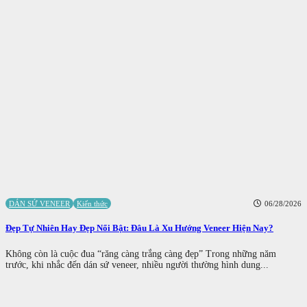
DÁN SỨ VENEER
Kiến thức
06/28/2026
Đẹp Tự Nhiên Hay Đẹp Nổi Bật: Đâu Là Xu Hướng Veneer Hiện Nay?
Không còn là cuộc đua “răng càng trắng càng đẹp” Trong những năm
trước, khi nhắc đến dán sứ veneer, nhiều người thường hình dung...