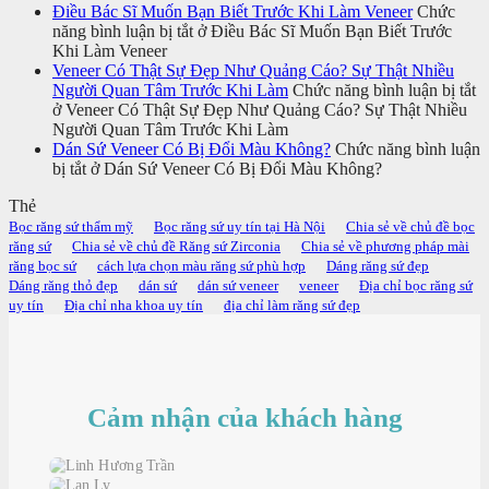
Điều Bác Sĩ Muốn Bạn Biết Trước Khi Làm Veneer
Chức
năng bình luận bị tắt
ở Điều Bác Sĩ Muốn Bạn Biết Trước
Khi Làm Veneer
Veneer Có Thật Sự Đẹp Như Quảng Cáo? Sự Thật Nhiều
Người Quan Tâm Trước Khi Làm
Chức năng bình luận bị tắt
ở Veneer Có Thật Sự Đẹp Như Quảng Cáo? Sự Thật Nhiều
Người Quan Tâm Trước Khi Làm
Dán Sứ Veneer Có Bị Đổi Màu Không?
Chức năng bình luận
bị tắt
ở Dán Sứ Veneer Có Bị Đổi Màu Không?
Thẻ
Bọc răng sứ thẩm mỹ
Bọc răng sứ uy tín tại Hà Nội
Chia sẻ về chủ đề bọc
răng sứ
Chia sẻ về chủ đề Răng sứ Zirconia
Chia sẻ về phương pháp mài
răng bọc sứ
cách lựa chọn màu răng sứ phù hợp
Dáng răng sứ đẹp
Dáng răng thỏ đẹp
dán sứ
dán sứ veneer
veneer
Địa chỉ bọc răng sứ
uy tín
Địa chỉ nha khoa uy tín
địa chỉ làm răng sứ đẹp
Cảm nhận của khách hàng