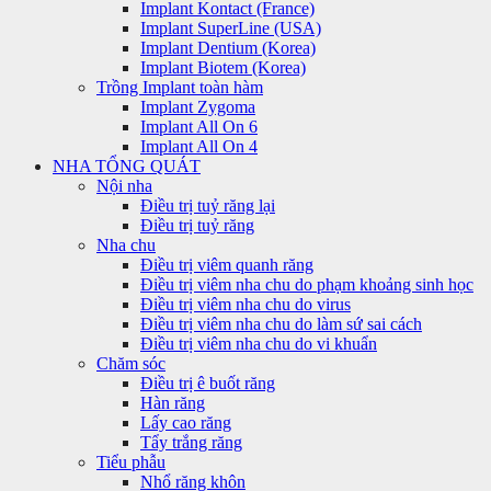
Implant Kontact (France)
Implant SuperLine (USA)
Implant Dentium (Korea)
Implant Biotem (Korea)
Trồng Implant toàn hàm
Implant Zygoma
Implant All On 6
Implant All On 4
NHA TỔNG QUÁT
Nội nha
Điều trị tuỷ răng lại
Điều trị tuỷ răng
Nha chu
Điều trị viêm quanh răng
Điều trị viêm nha chu do phạm khoảng sinh học
Điều trị viêm nha chu do virus
Điều trị viêm nha chu do làm sứ sai cách
Điều trị viêm nha chu do vi khuẩn
Chăm sóc
Điều trị ê buốt răng
Hàn răng
Lấy cao răng
Tẩy trắng răng
Tiểu phẫu
Nhổ răng khôn