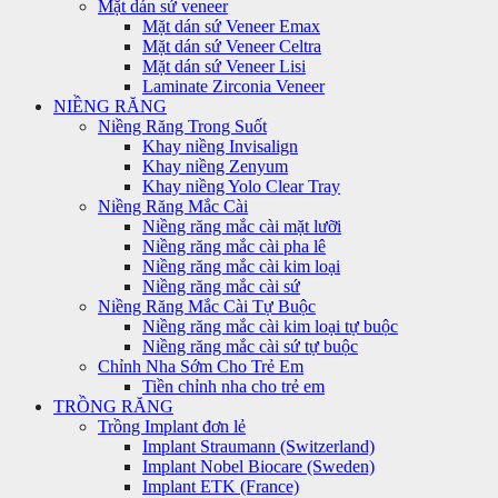
Mặt dán sứ veneer
Mặt dán sứ Veneer Emax
Mặt dán sứ Veneer Celtra
Mặt dán sứ Veneer Lisi
Laminate Zirconia Veneer
NIỀNG RĂNG
Niềng Răng Trong Suốt
Khay niềng Invisalign
Khay niềng Zenyum
Khay niềng Yolo Clear Tray
Niềng Răng Mắc Cài
Niềng răng mắc cài mặt lưỡi
Niềng răng mắc cài pha lê
Niềng răng mắc cài kim loại
Niềng răng mắc cài sứ
Niềng Răng Mắc Cài Tự Buộc
Niềng răng mắc cài kim loại tự buộc
Niềng răng mắc cài sứ tự buộc
Chỉnh Nha Sớm Cho Trẻ Em
Tiền chỉnh nha cho trẻ em
TRỒNG RĂNG
Trồng Implant đơn lẻ
Implant Straumann (Switzerland)
Implant Nobel Biocare (Sweden)
Implant ETK (France)