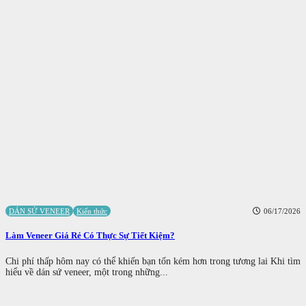
DÁN SỨ VENEER
Kiến thức
06/17/2026
Làm Veneer Giá Rẻ Có Thực Sự Tiết Kiệm?
Chi phí thấp hôm nay có thể khiến bạn tốn kém hơn trong tương lai Khi tìm
hiểu về dán sứ veneer, một trong những...