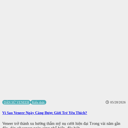
DÁN SỨ VENEER
Kiến thức
05/28/2026
Vì Sao Veneer Ngày Càng Được Giới Trẻ Yêu Thích?
Veneer trở thành xu hướng thẩm mỹ nụ cười hiện đại Trong vài năm gần