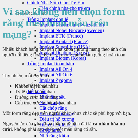
Chỉnh Nha Sớm Cho Trẻ Em
Tiền chỉnh nha cho trẻ em
Vì sao không nên chọn form
TRỒNG RĂNG
Trồng Implant đơn lẻ
răng theo hình mẫu trên
Implant Straumann (Switzerland)
Implant Nobel Biocare (Sweden)
mạng?
Implant ETK (France)
Implant Kontact (France)
Implant SuperLine (USA)
Nhiều khách hàng khi đến nha khoa thường mang theo ảnh của
Implant Dentium (Korea)
người nổi tiếng hoặc KOL và mong muốn làm giống hoàn toàn.
Implant Biotem (Korea)
Trồng Implant toàn hàm
Implant All On 4
Implant All On 6
Tuy nhiên, mỗi người có:
Implant Zygoma
NHA TỔNG QUÁT
Khuôn mặt khác nhau
Tiểu phẫu
Tỷ lệ môi khác nhau
Nhổ răng sâu
Đường cười khác nhau
Nang răng
Cấu trúc xương hàm khác nhau
Cắt chóp răng
Một form răng đẹp trên người khác chưa chắc sẽ phù hợp với bạn.
Kéo dài thân răng
Điều trị hô xương
Nguyên tắc của nha khoa thẩm mỹ hiện đại là
cá nhân hóa nụ
Điều trị cười hở lợi
cười
, không phải sao chép một mẫu răng có sẵn.
Ghép nướu
Nhổ răng khôn