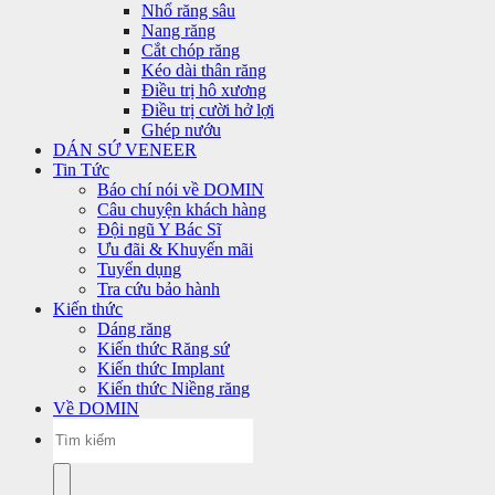
Nhổ răng sâu
Nang răng
Cắt chóp răng
Kéo dài thân răng
Điều trị hô xương
Điều trị cười hở lợi
Ghép nướu
DÁN SỨ VENEER
Tin Tức
Báo chí nói về DOMIN
Câu chuyện khách hàng
Đội ngũ Y Bác Sĩ
Ưu đãi & Khuyến mãi
Tuyển dụng
Tra cứu bảo hành
Kiến thức
Dáng răng
Kiến thức Răng sứ
Kiến thức Implant
Kiến thức Niềng răng
Về DOMIN