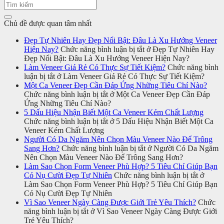
Chủ đề được quan tâm nhất
Đẹp Tự Nhiên Hay Đẹp Nổi Bật: Đâu Là Xu Hướng Veneer
Hiện Nay?
Chức năng bình luận bị tắt
ở Đẹp Tự Nhiên Hay
Đẹp Nổi Bật: Đâu Là Xu Hướng Veneer Hiện Nay?
Làm Veneer Giá Rẻ Có Thực Sự Tiết Kiệm?
Chức năng bình
luận bị tắt
ở Làm Veneer Giá Rẻ Có Thực Sự Tiết Kiệm?
Một Ca Veneer Đẹp Cần Đáp Ứng Những Tiêu Chí Nào?
Chức năng bình luận bị tắt
ở Một Ca Veneer Đẹp Cần Đáp
Ứng Những Tiêu Chí Nào?
5 Dấu Hiệu Nhận Biết Một Ca Veneer Kém Chất Lượng
Chức năng bình luận bị tắt
ở 5 Dấu Hiệu Nhận Biết Một Ca
Veneer Kém Chất Lượng
Người Có Da Ngăm Nên Chọn Màu Veneer Nào Để Trông
Sang Hơn?
Chức năng bình luận bị tắt
ở Người Có Da Ngăm
Nên Chọn Màu Veneer Nào Để Trông Sang Hơn?
Làm Sao Chọn Form Veneer Phù Hợp? 5 Tiêu Chí Giúp Bạn
Có Nụ Cười Đẹp Tự Nhiên
Chức năng bình luận bị tắt
ở
Làm Sao Chọn Form Veneer Phù Hợp? 5 Tiêu Chí Giúp Bạn
Có Nụ Cười Đẹp Tự Nhiên
Vì Sao Veneer Ngày Càng Được Giới Trẻ Yêu Thích?
Chức
năng bình luận bị tắt
ở Vì Sao Veneer Ngày Càng Được Giới
Trẻ Yêu Thích?