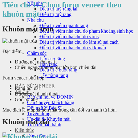
Tiêu chí 1: Chọn form veneer theo
Nội nha
Điều trị tuỷ răng lại
khuôn mặt
Điều trị tuỷ răng
Nha chu
Điều trị viêm quanh răng
Khuôn mặt tròn
Điều trị viêm nha chu do phạm khoảng sinh học
Điều trị viêm nha chu do virus
Điều trị viêm nha chu do làm sứ sai cách
Điều trị viêm nha chu do vi khuẩn
Đặc điểm:
Chăm sóc
Lấy cao răng
Đường nét mềm mại
Hàn răng
Chiều ngang khuôn mặt lớn hơn chiều dài
Điều trị ê buốt răng
Tẩy trắng răng
Form veneer phù hợp:
DÁN SỨ VENEER
Răng hơi dài
Tin Tức
Đường nét thanh thoát
Báo chí nói về DOMIN
Góc bo nhẹ
Câu chuyện khách hàng
Đội ngũ Y Bác Sĩ
Mục đích là giúp khuôn mặt trông cân đối và thanh tú hơn.
Tuyển dụng
Ưu đãi & Khuyến mãi
Khuôn mặt dài
Tra cứu bảo hành
Kiến thức
Dáng răng