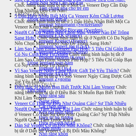
Chỉnh Nha Sớm Cho Trẻ Em
Chức năng bình luận bị tắt
ở Một Ca Veneer Đẹp Cần Đáp
Tiền chỉnh nha cho trẻ em
Ứng Những Tiêu Chí Nào?
TRỒNG RĂNG
5 Dấu Hiệu Nhận Biết Một Ca Veneer Kém Chất Lượng
Trồng Implant đơn lẻ
Chức năng bình luận bị tắt
ở 5 Dấu Hiệu Nhận Biết Một Ca
Implant Straumann (Switzerland)
Veneer Kém Chất Lượng
Implant Nobel Biocare (Sweden)
Người Có Da Ngăm Nên Chọn Màu Veneer Nào Để Trông
Implant ETK (France)
Sang Hơn?
Chức năng bình luận bị tắt
ở Người Có Da Ngăm
Implant Kontact (France)
Nên Chọn Màu Veneer Nào Để Trông Sang Hơn?
Implant SuperLine (USA)
Làm Sao Chọn Form Veneer Phù Hợp? 5 Tiêu Chí Giúp Bạn
Implant Dentium (Korea)
Có Nụ Cười Đẹp Tự Nhiên
Chức năng bình luận bị tắt
ở
Implant Biotem (Korea)
Làm Sao Chọn Form Veneer Phù Hợp? 5 Tiêu Chí Giúp Bạn
Trồng Implant toàn hàm
Có Nụ Cười Đẹp Tự Nhiên
Implant All On 4
Vì Sao Veneer Ngày Càng Được Giới Trẻ Yêu Thích?
Chức
Implant All On 6
năng bình luận bị tắt
ở Vì Sao Veneer Ngày Càng Được Giới
Implant Zygoma
Trẻ Yêu Thích?
NHA TỔNG QUÁT
Điều Bác Sĩ Muốn Bạn Biết Trước Khi Làm Veneer
Chức
Tiểu phẫu
năng bình luận bị tắt
ở Điều Bác Sĩ Muốn Bạn Biết Trước
Nhổ răng sâu
Khi Làm Veneer
Nang răng
Veneer Có Thật Sự Đẹp Như Quảng Cáo? Sự Thật Nhiều
Cắt chóp răng
Người Quan Tâm Trước Khi Làm
Chức năng bình luận bị tắt
Kéo dài thân răng
ở Veneer Có Thật Sự Đẹp Như Quảng Cáo? Sự Thật Nhiều
Điều trị hô xương
Người Quan Tâm Trước Khi Làm
Điều trị cười hở lợi
Dán Sứ Veneer Có Bị Đổi Màu Không?
Chức năng bình luận
Ghép nướu
bị tắt
ở Dán Sứ Veneer Có Bị Đổi Màu Không?
Nhổ răng khôn