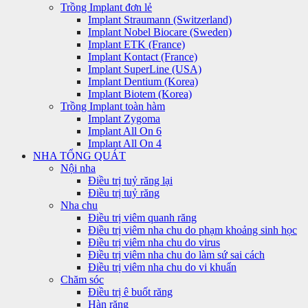
Trồng Implant đơn lẻ
Implant Straumann (Switzerland)
Implant Nobel Biocare (Sweden)
Implant ETK (France)
Implant Kontact (France)
Implant SuperLine (USA)
Implant Dentium (Korea)
Implant Biotem (Korea)
Trồng Implant toàn hàm
Implant Zygoma
Implant All On 6
Implant All On 4
NHA TỔNG QUÁT
Nội nha
Điều trị tuỷ răng lại
Điều trị tuỷ răng
Nha chu
Điều trị viêm quanh răng
Điều trị viêm nha chu do phạm khoảng sinh học
Điều trị viêm nha chu do virus
Điều trị viêm nha chu do làm sứ sai cách
Điều trị viêm nha chu do vi khuẩn
Chăm sóc
Điều trị ê buốt răng
Hàn răng