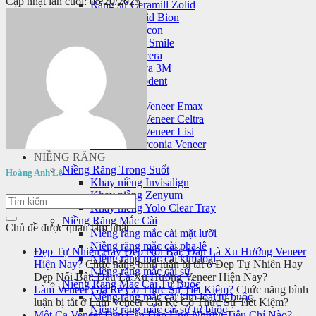
Cập nhật lần cuối: 05/20/2025
Răng sứ Ceramill Zolid
Răng sứ Zolid Bion
Răng sứ Cercon
Răng sứ HT Smile
Răng sứ Nacera
Răng sứ Lava 3M
Răng sứ Orodent
Mặt dán sứ veneer
Mặt dán sứ Veneer Emax
Mặt dán sứ Veneer Celtra
Mặt dán sứ Veneer Lisi
Laminate Zirconia Veneer
NIỀNG RĂNG
Niềng Răng Trong Suốt
Hoàng Anh Lê
Khay niềng Invisalign
Khay niềng Zenyum
Khay niềng Yolo Clear Tray
Niềng Răng Mắc Cài
Chủ đề được quan tâm nhất
Niềng răng mắc cài mặt lưỡi
Niềng răng mắc cài pha lê
Đẹp Tự Nhiên Hay Đẹp Nổi Bật: Đâu Là Xu Hướng Veneer
Niềng răng mắc cài kim loại
Hiện Nay?
Chức năng bình luận bị tắt
ở Đẹp Tự Nhiên Hay
Niềng răng mắc cài sứ
Đẹp Nổi Bật: Đâu Là Xu Hướng Veneer Hiện Nay?
Niềng Răng Mắc Cài Tự Buộc
Làm Veneer Giá Rẻ Có Thực Sự Tiết Kiệm?
Chức năng bình
Niềng răng mắc cài kim loại tự buộc
luận bị tắt
ở Làm Veneer Giá Rẻ Có Thực Sự Tiết Kiệm?
Niềng răng mắc cài sứ tự buộc
Một Ca Veneer Đẹp Cần Đáp Ứng Những Tiêu Chí Nào?