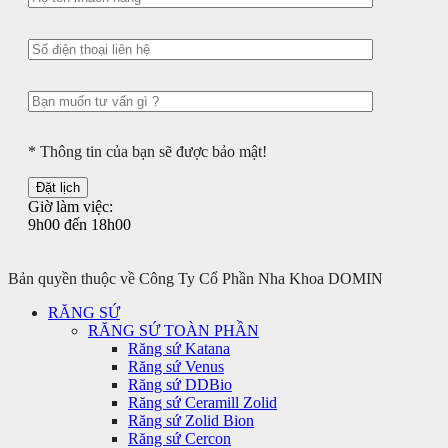
* Thông tin của bạn sẽ được bảo mật!
Giờ làm việc:
9h00 đến 18h00
Bản quyền thuộc về Công Ty Cổ Phần Nha Khoa DOMIN
RĂNG SỨ
RĂNG SỨ TOÀN PHẦN
Răng sứ Katana
Răng sứ Venus
Răng sứ DDBio
Răng sứ Ceramill Zolid
Răng sứ Zolid Bion
Răng sứ Cercon