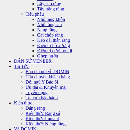
Lấy cao răng
Tẩy trắng răng
Tiểu phẫu
Nhổ răng khôn
Nhổ răng sâu
Nang răng
Cắt chóp răng
Kéo dài thân răng
Điều trị hô xương
Điều trị cười hở lợi
Ghép nướu
DÁN SỨ VENEER
Tin Tức
Báo chí nói về DOMIN
Câu chuyện khách hàng
Đội ngũ Y Bác Sĩ
Ưu đãi & Khuyến mãi
Tuyển dụng
Tra cứu bảo hành
Kiến thức
Dáng răng
Kiến thức Răng sứ
Kiến thức Implant
Kiến thức Niềng răng
Về DOMIN