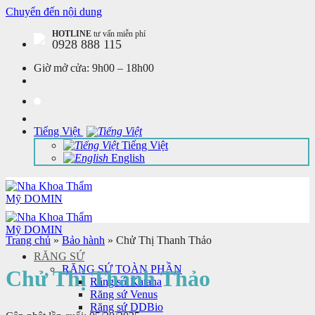
Chuyển đến nội dung
HOTLINE
tư vấn miễn phí
0928 888 115
Giờ mở cửa:
9h00 – 18h00
Tiếng Việt
Tiếng Việt
English
Trang chủ
»
Bảo hành
»
Chử Thị Thanh Thảo
RĂNG SỨ
RĂNG SỨ TOÀN PHẦN
Chử Thị Thanh Thảo
Răng sứ Katana
Răng sứ Venus
Răng sứ DDBio