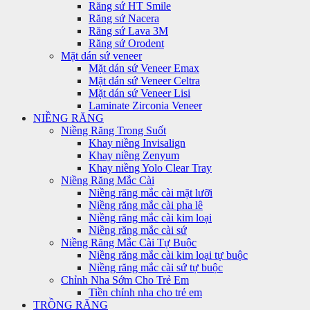
Răng sứ HT Smile
Răng sứ Nacera
Răng sứ Lava 3M
Răng sứ Orodent
Mặt dán sứ veneer
Mặt dán sứ Veneer Emax
Mặt dán sứ Veneer Celtra
Mặt dán sứ Veneer Lisi
Laminate Zirconia Veneer
NIỀNG RĂNG
Niềng Răng Trong Suốt
Khay niềng Invisalign
Khay niềng Zenyum
Khay niềng Yolo Clear Tray
Niềng Răng Mắc Cài
Niềng răng mắc cài mặt lưỡi
Niềng răng mắc cài pha lê
Niềng răng mắc cài kim loại
Niềng răng mắc cài sứ
Niềng Răng Mắc Cài Tự Buộc
Niềng răng mắc cài kim loại tự buộc
Niềng răng mắc cài sứ tự buộc
Chỉnh Nha Sớm Cho Trẻ Em
Tiền chỉnh nha cho trẻ em
TRỒNG RĂNG