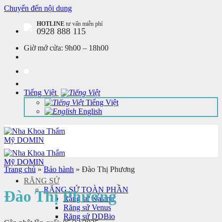
Chuyển đến nội dung
HOTLINE
tư vấn miễn phí
0928 888 115
Giờ mở cửa:
9h00 – 18h00
Tiếng Việt
Tiếng Việt
English
Trang chủ
»
Bảo hành
»
Đào Thị Phương
RĂNG SỨ
RĂNG SỨ TOÀN PHẦN
Đào Thị Phương
Răng sứ Katana
Răng sứ Venus
Răng sứ DDBio