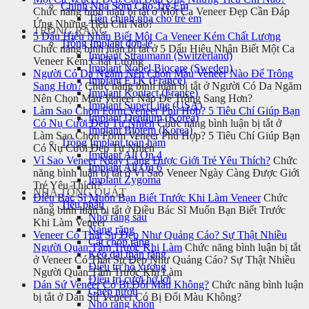
Chỉnh Nha Sớm Cho Trẻ Em
Chức năng bình luận bị tắt
ở Một Ca Veneer Đẹp Cần Đáp
Tiền chỉnh nha cho trẻ em
Ứng Những Tiêu Chí Nào?
TRỒNG RĂNG
5 Dấu Hiệu Nhận Biết Một Ca Veneer Kém Chất Lượng
Trồng Implant đơn lẻ
Chức năng bình luận bị tắt
ở 5 Dấu Hiệu Nhận Biết Một Ca
Implant Straumann (Switzerland)
Veneer Kém Chất Lượng
Implant Nobel Biocare (Sweden)
Người Có Da Ngăm Nên Chọn Màu Veneer Nào Để Trông
Implant ETK (France)
Sang Hơn?
Chức năng bình luận bị tắt
ở Người Có Da Ngăm
Implant Kontact (France)
Nên Chọn Màu Veneer Nào Để Trông Sang Hơn?
Implant SuperLine (USA)
Làm Sao Chọn Form Veneer Phù Hợp? 5 Tiêu Chí Giúp Bạn
Implant Dentium (Korea)
Có Nụ Cười Đẹp Tự Nhiên
Chức năng bình luận bị tắt
ở
Implant Biotem (Korea)
Làm Sao Chọn Form Veneer Phù Hợp? 5 Tiêu Chí Giúp Bạn
Trồng Implant toàn hàm
Có Nụ Cười Đẹp Tự Nhiên
Implant All On 4
Vì Sao Veneer Ngày Càng Được Giới Trẻ Yêu Thích?
Chức
Implant All On 6
năng bình luận bị tắt
ở Vì Sao Veneer Ngày Càng Được Giới
Implant Zygoma
Trẻ Yêu Thích?
NHA TỔNG QUÁT
Điều Bác Sĩ Muốn Bạn Biết Trước Khi Làm Veneer
Chức
Tiểu phẫu
năng bình luận bị tắt
ở Điều Bác Sĩ Muốn Bạn Biết Trước
Nhổ răng sâu
Khi Làm Veneer
Nang răng
Veneer Có Thật Sự Đẹp Như Quảng Cáo? Sự Thật Nhiều
Cắt chóp răng
Người Quan Tâm Trước Khi Làm
Chức năng bình luận bị tắt
Kéo dài thân răng
ở Veneer Có Thật Sự Đẹp Như Quảng Cáo? Sự Thật Nhiều
Điều trị hô xương
Người Quan Tâm Trước Khi Làm
Điều trị cười hở lợi
Dán Sứ Veneer Có Bị Đổi Màu Không?
Chức năng bình luận
Ghép nướu
bị tắt
ở Dán Sứ Veneer Có Bị Đổi Màu Không?
Nhổ răng khôn