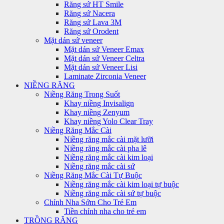
Răng sứ HT Smile
Răng sứ Nacera
Răng sứ Lava 3M
Răng sứ Orodent
Mặt dán sứ veneer
Mặt dán sứ Veneer Emax
Mặt dán sứ Veneer Celtra
Mặt dán sứ Veneer Lisi
Laminate Zirconia Veneer
NIỀNG RĂNG
Niềng Răng Trong Suốt
Khay niềng Invisalign
Khay niềng Zenyum
Khay niềng Yolo Clear Tray
Niềng Răng Mắc Cài
Niềng răng mắc cài mặt lưỡi
Niềng răng mắc cài pha lê
Niềng răng mắc cài kim loại
Niềng răng mắc cài sứ
Niềng Răng Mắc Cài Tự Buộc
Niềng răng mắc cài kim loại tự buộc
Niềng răng mắc cài sứ tự buộc
Chỉnh Nha Sớm Cho Trẻ Em
Tiền chỉnh nha cho trẻ em
TRỒNG RĂNG