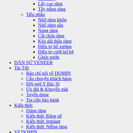
Lấy cao răng
Tẩy trắng răng
Tiểu phẫu
Nhổ răng khôn
Nhổ răng sâu
Nang răng
Cắt chóp răng
Kéo dài thân răng
Điều trị hô xương
Điều trị cười hở lợi
Ghép nướu
DÁN SỨ VENEER
Tin Tức
Báo chí nói về DOMIN
Câu chuyện khách hàng
Đội ngũ Y Bác Sĩ
Ưu đãi & Khuyến mãi
Tuyển dụng
Tra cứu bảo hành
Kiến thức
Dáng răng
Kiến thức Răng sứ
Kiến thức Implant
Kiến thức Niềng răng
Về DOMIN