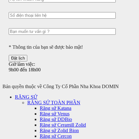
* Thông tin của bạn sẽ được bảo mật!
Giờ làm việc:
9h00 đến 18h00
Bản quyền thuộc về Công Ty Cổ Phần Nha Khoa DOMIN
RĂNG SỨ
RĂNG SỨ TOÀN PHẦN
Răng sứ Katana
Răng sứ Venus
Răng sứ DDBio
Răng sứ Ceramill Zolid
Răng sứ Zolid Bion
Răng sứ Cercon