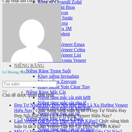
Cập nhật lần cuối: 05/22/2025
Răng sứ Ceramill Zolid
Răng sứ Zolid Bion
Răng sứ Cercon
Răng sứ HT Smile
Răng sứ Nacera
Răng sứ Lava 3M
Răng sứ Orodent
Mặt dán sứ veneer
Mặt dán sứ Veneer Emax
Mặt dán sứ Veneer Celtra
Mặt dán sứ Veneer Lisi
Laminate Zirconia Veneer
NIỀNG RĂNG
Niềng Răng Trong Suốt
Lê Hoàng Anh
Khay niềng Invisalign
Khay niềng Zenyum
Khay niềng Yolo Clear Tray
Niềng Răng Mắc Cài
Chủ đề được quan tâm nhất
Niềng răng mắc cài mặt lưỡi
Niềng răng mắc cài pha lê
Đẹp Tự Nhiên Hay Đẹp Nổi Bật: Đâu Là Xu Hướng Veneer
Niềng răng mắc cài kim loại
Hiện Nay?
Chức năng bình luận bị tắt
ở Đẹp Tự Nhiên Hay
Niềng răng mắc cài sứ
Đẹp Nổi Bật: Đâu Là Xu Hướng Veneer Hiện Nay?
Niềng Răng Mắc Cài Tự Buộc
Làm Veneer Giá Rẻ Có Thực Sự Tiết Kiệm?
Chức năng bình
Niềng răng mắc cài kim loại tự buộc
luận bị tắt
ở Làm Veneer Giá Rẻ Có Thực Sự Tiết Kiệm?
Niềng răng mắc cài sứ tự buộc
Một Ca Veneer Đẹp Cần Đáp Ứng Những Tiêu Chí Nào?