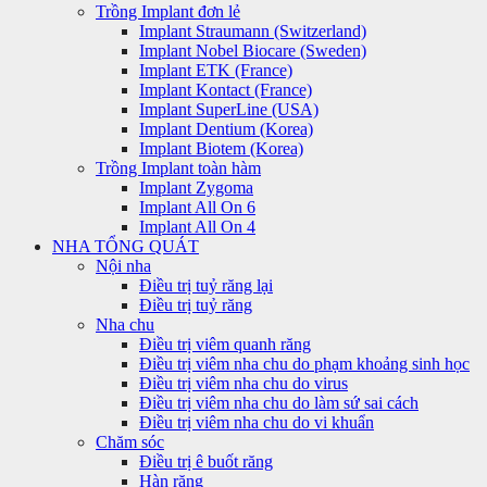
Trồng Implant đơn lẻ
Implant Straumann (Switzerland)
Implant Nobel Biocare (Sweden)
Implant ETK (France)
Implant Kontact (France)
Implant SuperLine (USA)
Implant Dentium (Korea)
Implant Biotem (Korea)
Trồng Implant toàn hàm
Implant Zygoma
Implant All On 6
Implant All On 4
NHA TỔNG QUÁT
Nội nha
Điều trị tuỷ răng lại
Điều trị tuỷ răng
Nha chu
Điều trị viêm quanh răng
Điều trị viêm nha chu do phạm khoảng sinh học
Điều trị viêm nha chu do virus
Điều trị viêm nha chu do làm sứ sai cách
Điều trị viêm nha chu do vi khuẩn
Chăm sóc
Điều trị ê buốt răng
Hàn răng