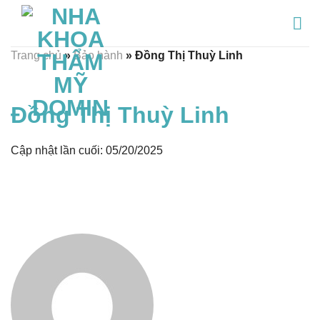
Chuyển
đến
nội
Trang chủ
»
Bảo hành
»
Đồng Thị Thuỳ Linh
dung
Đồng Thị Thuỳ Linh
Cập nhật lần cuối: 05/20/2025