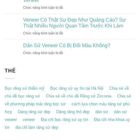
Veneer
Ngày
Tiêu
Chức năng bình luận bị tắt
ở
Càng
Chí
Điều
Được
Giúp
Bác
Veneer Có Thật Sự Đẹp Như Quảng Cáo? Sự
Giới
Bạn
Sĩ
Trẻ
Thật Nhiều Người Quan Tâm Trước Khi Làm
Có
Muốn
Yêu
Nụ
Chức năng bình luận bị tắt
ở
Bạn
Thích?
Cười
Veneer
Biết
Đẹp
Có
Dán Sứ Veneer Có Bị Đổi Màu Không?
Trước
Tự
Thật
Khi
Nhiên
Chức năng bình luận bị tắt
ở
Sự
Làm
Dán
Đẹp
Veneer
Sứ
Như
Veneer
THẺ
Quảng
Có
Cáo?
Bị
Sự
Đổi
Thật
Bọc răng sứ thẩm mỹ
Bọc răng sứ uy tín tại Hà Nội
Chia sẻ về
Màu
Nhiều
Không?
chủ đề bọc răng sứ
Chia sẻ về chủ đề Răng sứ Zirconia
Chia sẻ
Người
Quan
về phương pháp mài răng bọc sứ
cách lựa chọn màu răng sứ phù
Tâm
hợp
Dáng răng sứ đẹp
Dáng răng thỏ đẹp
dán sứ
dán sứ
Trước
Khi
veneer
veneer
Địa chỉ bọc răng sứ uy tín
Địa chỉ nha khoa uy
Làm
tín
địa chỉ làm răng sứ đẹp