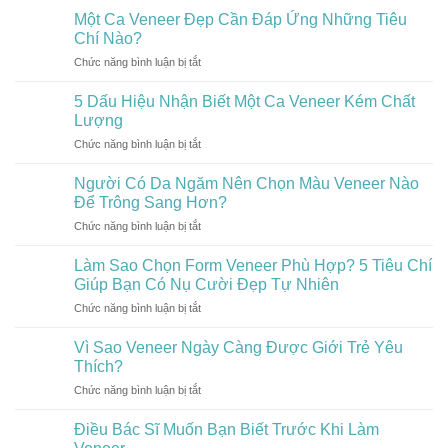
Đẹp
Veneer
Một Ca Veneer Đẹp Cần Đáp Ứng Những Tiêu
Nổi
Giá
Bật:
Chí Nào?
Rẻ
Đâu
Chức năng bình luận bị tắt
ở
Có
Là
Một
Thực
Xu
Ca
Sự
5 Dấu Hiệu Nhận Biết Một Ca Veneer Kém Chất
Hướng
Veneer
Tiết
Lượng
Veneer
Đẹp
Kiệm?
Hiện
Chức năng bình luận bị tắt
ở
Cần
Nay?
5
Đáp
Dấu
Người Có Da Ngăm Nên Chọn Màu Veneer Nào
Ứng
Hiệu
Những
Để Trông Sang Hơn?
Nhận
Tiêu
Chức năng bình luận bị tắt
ở
Biết
Chí
Người
Một
Nào?
Có
Làm Sao Chọn Form Veneer Phù Hợp? 5 Tiêu Chí
Ca
Da
Veneer
Giúp Bạn Có Nụ Cười Đẹp Tự Nhiên
Ngăm
Kém
Chức năng bình luận bị tắt
ở
Nên
Chất
Làm
Chọn
Lượng
Sao
Vì Sao Veneer Ngày Càng Được Giới Trẻ Yêu
Màu
Chọn
Veneer
Thích?
Form
Nào
Chức năng bình luận bị tắt
ở
Veneer
Để
Vì
Phù
Trông
Sao
Điều Bác Sĩ Muốn Bạn Biết Trước Khi Làm
Hợp?
Sang
Veneer
5
Hơn?