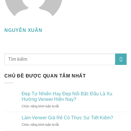
NGUYỄN XUÂN
CHỦ ĐỀ ĐƯỢC QUAN TÂM NHẤT
Đẹp Tự Nhiên Hay Đẹp Nổi Bật: Đâu Là Xu
Hướng Veneer Hiện Nay?
Chức năng bình luận bị tắt
ở
Đẹp
Tự
Làm Veneer Giá Rẻ Có Thực Sự Tiết Kiệm?
Nhiên
Chức năng bình luận bị tắt
ở
Hay
Làm