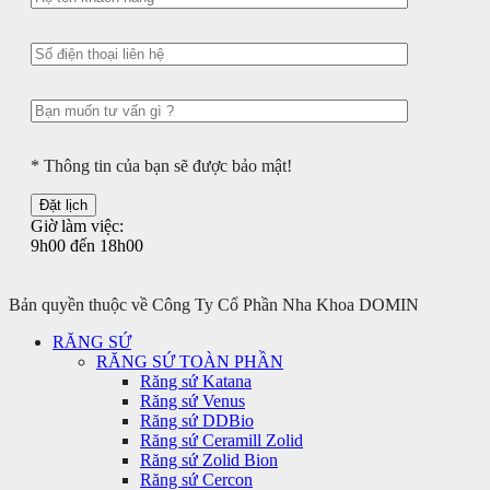
* Thông tin của bạn sẽ được bảo mật!
Giờ làm việc:
9h00 đến 18h00
Bản quyền thuộc về Công Ty Cổ Phần Nha Khoa DOMIN
RĂNG SỨ
RĂNG SỨ TOÀN PHẦN
Răng sứ Katana
Răng sứ Venus
Răng sứ DDBio
Răng sứ Ceramill Zolid
Răng sứ Zolid Bion
Răng sứ Cercon