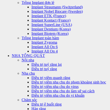
Trồng Implant đơn lẻ
Implant Straumann (Switzerland)
Implant Nobel Biocare (Sweden)
Implant ETK (France)
Implant Kontact (France)
Implant SuperLine (USA)
Implant Dentium (Korea)
Implant Biotem (Korea)
Trồng Implant toàn hàm
Implant Zygoma
Implant All On 6
Implant All On 4
NHA TỔNG QUÁT
Nội nha
Điều trị tuỷ răng lại
Điều trị tuỷ răng
Nha chu
Điều trị viêm quanh răng
Điều trị viêm nha chu do phạm khoảng sinh học
Điều trị viêm nha chu do virus
Điều trị viêm nha chu do làm sứ sai cách
Điều trị viêm nha chu do vi khuẩn
Chăm sóc
Điều trị ê buốt răng
Hàn răng