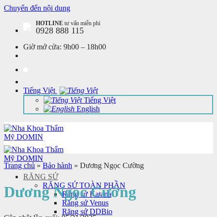
Chuyển đến nội dung
HOTLINE
tư vấn miễn phí
0928 888 115
Giờ mở cửa:
9h00 – 18h00
Tiếng Việt
Tiếng Việt
English
Trang chủ
»
Bảo hành
»
Dương Ngọc Cường
RĂNG SỨ
RĂNG SỨ TOÀN PHẦN
Dương Ngọc Cường
Răng sứ Katana
Răng sứ Venus
Răng sứ DDBio