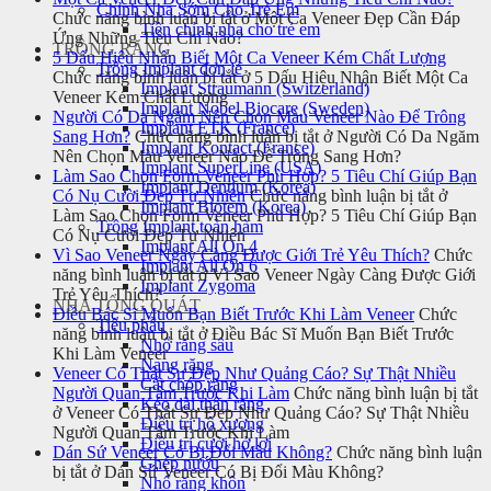
Chỉnh Nha Sớm Cho Trẻ Em
Chức năng bình luận bị tắt
ở Một Ca Veneer Đẹp Cần Đáp
Tiền chỉnh nha cho trẻ em
Ứng Những Tiêu Chí Nào?
TRỒNG RĂNG
5 Dấu Hiệu Nhận Biết Một Ca Veneer Kém Chất Lượng
Trồng Implant đơn lẻ
Chức năng bình luận bị tắt
ở 5 Dấu Hiệu Nhận Biết Một Ca
Implant Straumann (Switzerland)
Veneer Kém Chất Lượng
Implant Nobel Biocare (Sweden)
Người Có Da Ngăm Nên Chọn Màu Veneer Nào Để Trông
Implant ETK (France)
Sang Hơn?
Chức năng bình luận bị tắt
ở Người Có Da Ngăm
Implant Kontact (France)
Nên Chọn Màu Veneer Nào Để Trông Sang Hơn?
Implant SuperLine (USA)
Làm Sao Chọn Form Veneer Phù Hợp? 5 Tiêu Chí Giúp Bạn
Implant Dentium (Korea)
Có Nụ Cười Đẹp Tự Nhiên
Chức năng bình luận bị tắt
ở
Implant Biotem (Korea)
Làm Sao Chọn Form Veneer Phù Hợp? 5 Tiêu Chí Giúp Bạn
Trồng Implant toàn hàm
Có Nụ Cười Đẹp Tự Nhiên
Implant All On 4
Vì Sao Veneer Ngày Càng Được Giới Trẻ Yêu Thích?
Chức
Implant All On 6
năng bình luận bị tắt
ở Vì Sao Veneer Ngày Càng Được Giới
Implant Zygoma
Trẻ Yêu Thích?
NHA TỔNG QUÁT
Điều Bác Sĩ Muốn Bạn Biết Trước Khi Làm Veneer
Chức
Tiểu phẫu
năng bình luận bị tắt
ở Điều Bác Sĩ Muốn Bạn Biết Trước
Nhổ răng sâu
Khi Làm Veneer
Nang răng
Veneer Có Thật Sự Đẹp Như Quảng Cáo? Sự Thật Nhiều
Cắt chóp răng
Người Quan Tâm Trước Khi Làm
Chức năng bình luận bị tắt
Kéo dài thân răng
ở Veneer Có Thật Sự Đẹp Như Quảng Cáo? Sự Thật Nhiều
Điều trị hô xương
Người Quan Tâm Trước Khi Làm
Điều trị cười hở lợi
Dán Sứ Veneer Có Bị Đổi Màu Không?
Chức năng bình luận
Ghép nướu
bị tắt
ở Dán Sứ Veneer Có Bị Đổi Màu Không?
Nhổ răng khôn