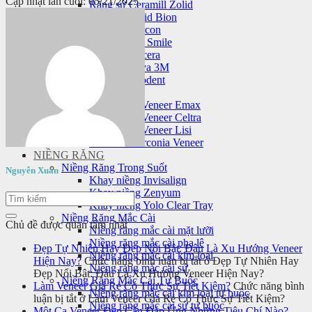
Cập nhật lần cuối: 05/21/2025
Răng sứ Ceramill Zolid
Răng sứ Zolid Bion
Răng sứ Cercon
Răng sứ HT Smile
Răng sứ Nacera
Răng sứ Lava 3M
Răng sứ Orodent
Mặt dán sứ veneer
Mặt dán sứ Veneer Emax
Mặt dán sứ Veneer Celtra
Mặt dán sứ Veneer Lisi
Laminate Zirconia Veneer
NIỀNG RĂNG
Niềng Răng Trong Suốt
Nguyễn Xuân
Khay niềng Invisalign
Khay niềng Zenyum
Khay niềng Yolo Clear Tray
Niềng Răng Mắc Cài
Chủ đề được quan tâm nhất
Niềng răng mắc cài mặt lưỡi
Niềng răng mắc cài pha lê
Đẹp Tự Nhiên Hay Đẹp Nổi Bật: Đâu Là Xu Hướng Veneer
Niềng răng mắc cài kim loại
Hiện Nay?
Chức năng bình luận bị tắt
ở Đẹp Tự Nhiên Hay
Niềng răng mắc cài sứ
Đẹp Nổi Bật: Đâu Là Xu Hướng Veneer Hiện Nay?
Niềng Răng Mắc Cài Tự Buộc
Làm Veneer Giá Rẻ Có Thực Sự Tiết Kiệm?
Chức năng bình
Niềng răng mắc cài kim loại tự buộc
luận bị tắt
ở Làm Veneer Giá Rẻ Có Thực Sự Tiết Kiệm?
Niềng răng mắc cài sứ tự buộc
Một Ca Veneer Đẹp Cần Đáp Ứng Những Tiêu Chí Nào?