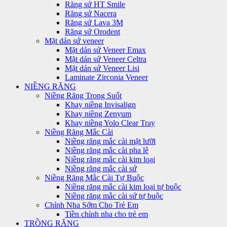
Răng sứ HT Smile
Răng sứ Nacera
Răng sứ Lava 3M
Răng sứ Orodent
Mặt dán sứ veneer
Mặt dán sứ Veneer Emax
Mặt dán sứ Veneer Celtra
Mặt dán sứ Veneer Lisi
Laminate Zirconia Veneer
NIỀNG RĂNG
Niềng Răng Trong Suốt
Khay niềng Invisalign
Khay niềng Zenyum
Khay niềng Yolo Clear Tray
Niềng Răng Mắc Cài
Niềng răng mắc cài mặt lưỡi
Niềng răng mắc cài pha lê
Niềng răng mắc cài kim loại
Niềng răng mắc cài sứ
Niềng Răng Mắc Cài Tự Buộc
Niềng răng mắc cài kim loại tự buộc
Niềng răng mắc cài sứ tự buộc
Chỉnh Nha Sớm Cho Trẻ Em
Tiền chỉnh nha cho trẻ em
TRỒNG RĂNG