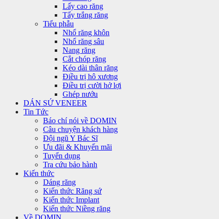
Lấy cao răng
Tẩy trắng răng
Tiểu phẫu
Nhổ răng khôn
Nhổ răng sâu
Nang răng
Cắt chóp răng
Kéo dài thân răng
Điều trị hô xương
Điều trị cười hở lợi
Ghép nướu
DÁN SỨ VENEER
Tin Tức
Báo chí nói về DOMIN
Câu chuyện khách hàng
Đội ngũ Y Bác Sĩ
Ưu đãi & Khuyến mãi
Tuyển dụng
Tra cứu bảo hành
Kiến thức
Dáng răng
Kiến thức Răng sứ
Kiến thức Implant
Kiến thức Niềng răng
Về DOMIN