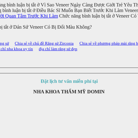
g bình luận bị tắt
ở Vì Sao Veneer Ngày Càng Được Giới Trẻ Yêu Th
bình luận bị tắt
ở Điều Bác Sĩ Muốn Bạn Biết Trước Khi Làm Veneer
ười Quan Tâm Trước Khi Làm
Chức năng bình luận bị tắt
ở Veneer Có
ị tắt
ở Dán Sứ Veneer Có Bị Đổi Màu Không?
ăng sứ
Chia sẻ về chủ đề Răng sứ Zirconia
Chia sẻ về phương pháp mài răng 
 chỉ nha khoa uy tín
địa chỉ làm răng sứ đẹp
Đặt lịch tư vấn miễn phí tại
NHA KHOA THẨM MỸ DOMIN