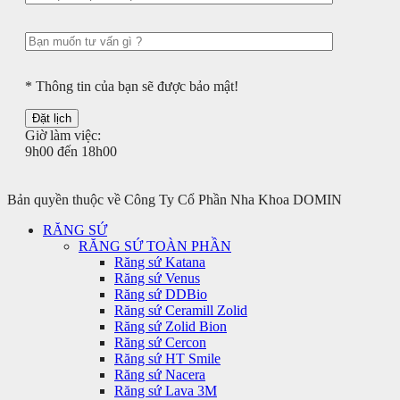
* Thông tin của bạn sẽ được bảo mật!
Giờ làm việc:
9h00 đến 18h00
Bản quyền thuộc về Công Ty Cổ Phần Nha Khoa DOMIN
RĂNG SỨ
RĂNG SỨ TOÀN PHẦN
Răng sứ Katana
Răng sứ Venus
Răng sứ DDBio
Răng sứ Ceramill Zolid
Răng sứ Zolid Bion
Răng sứ Cercon
Răng sứ HT Smile
Răng sứ Nacera
Răng sứ Lava 3M