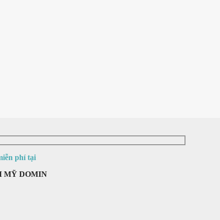
iễn phí tại
M MỸ DOMIN