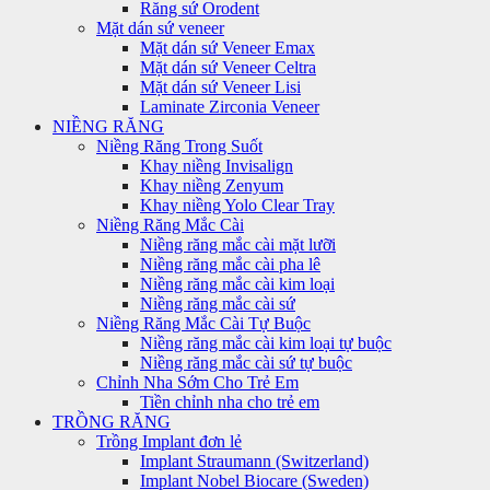
Răng sứ Orodent
Mặt dán sứ veneer
Mặt dán sứ Veneer Emax
Mặt dán sứ Veneer Celtra
Mặt dán sứ Veneer Lisi
Laminate Zirconia Veneer
NIỀNG RĂNG
Niềng Răng Trong Suốt
Khay niềng Invisalign
Khay niềng Zenyum
Khay niềng Yolo Clear Tray
Niềng Răng Mắc Cài
Niềng răng mắc cài mặt lưỡi
Niềng răng mắc cài pha lê
Niềng răng mắc cài kim loại
Niềng răng mắc cài sứ
Niềng Răng Mắc Cài Tự Buộc
Niềng răng mắc cài kim loại tự buộc
Niềng răng mắc cài sứ tự buộc
Chỉnh Nha Sớm Cho Trẻ Em
Tiền chỉnh nha cho trẻ em
TRỒNG RĂNG
Trồng Implant đơn lẻ
Implant Straumann (Switzerland)
Implant Nobel Biocare (Sweden)