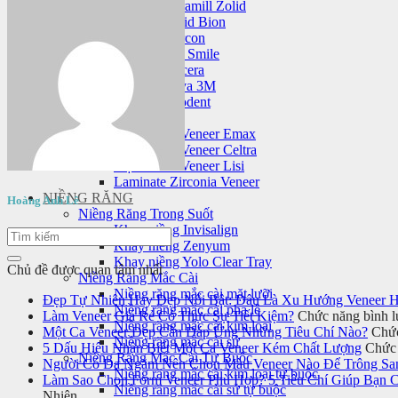
Răng sứ Ceramill Zolid
Răng sứ Zolid Bion
Răng sứ Cercon
Răng sứ HT Smile
Răng sứ Nacera
Răng sứ Lava 3M
Răng sứ Orodent
Mặt dán sứ veneer
Mặt dán sứ Veneer Emax
Mặt dán sứ Veneer Celtra
Mặt dán sứ Veneer Lisi
Laminate Zirconia Veneer
NIỀNG RĂNG
Hoàng Anh Lê
Niềng Răng Trong Suốt
Khay niềng Invisalign
Khay niềng Zenyum
Khay niềng Yolo Clear Tray
Chủ đề được quan tâm nhất
Niềng Răng Mắc Cài
Niềng răng mắc cài mặt lưỡi
Đẹp Tự Nhiên Hay Đẹp Nổi Bật: Đâu Là Xu Hướng Veneer H
Niềng răng mắc cài pha lê
Làm Veneer Giá Rẻ Có Thực Sự Tiết Kiệm?
Chức năng bình lu
Niềng răng mắc cài kim loại
Một Ca Veneer Đẹp Cần Đáp Ứng Những Tiêu Chí Nào?
Chức
Niềng răng mắc cài sứ
5 Dấu Hiệu Nhận Biết Một Ca Veneer Kém Chất Lượng
Chức 
Niềng Răng Mắc Cài Tự Buộc
Người Có Da Ngăm Nên Chọn Màu Veneer Nào Để Trông Sa
Niềng răng mắc cài kim loại tự buộc
Làm Sao Chọn Form Veneer Phù Hợp? 5 Tiêu Chí Giúp Bạn 
Niềng răng mắc cài sứ tự buộc
Nhiên