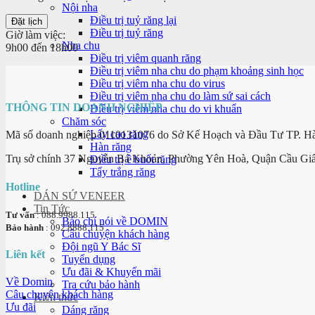
Nội nha
Điều trị tuỷ răng lại
Điều trị tuỷ răng
Giờ làm việc:
Nha chu
9h00 đến 18h00
Điều trị viêm quanh răng
Điều trị viêm nha chu do phạm khoảng sinh học
Điều trị viêm nha chu do virus
Điều trị viêm nha chu do làm sứ sai cách
THÔNG TIN DOANH NGHIỆP
Điều trị viêm nha chu do vi khuẩn
Chăm sóc
Lấy cao răng
Mã số doanh nghiệp 0110131076 do Sở Kế Hoạch và Đầu Tư TP. Hà 
Hàn răng
Trụ sở chính 37 Nguyễn Bá Khoản, Phường Yên Hoà, Quận Cầu Giấ
Điều trị ê buốt răng
Tẩy trắng răng
Hotline
DÁN SỨ VENEER
Tin Tức
Tư vấn
: 088.9988.115
Báo chí nói về DOMIN
Bảo hành
: 092.8888.115
Câu chuyện khách hàng
Đội ngũ Y Bác Sĩ
Liên kết
Tuyển dụng
Ưu đãi & Khuyến mãi
Về Domin
Tra cứu bảo hành
Câu chuyện khách hàng
Kiến thức
Ưu đãi
Dáng răng