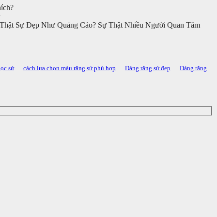
ích?
 Thật Sự Đẹp Như Quảng Cáo? Sự Thật Nhiều Người Quan Tâm
bọc sứ
cách lựa chọn màu răng sứ phù hợp
Dáng răng sứ đẹp
Dáng răng