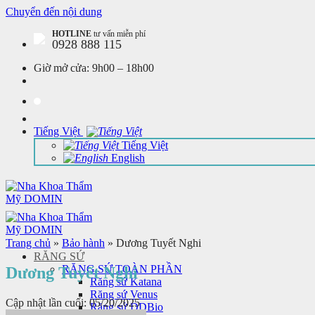
Chuyển đến nội dung
HOTLINE
tư vấn miễn phí
0928 888 115
Giờ mở cửa:
9h00 – 18h00
Tiếng Việt
Tiếng Việt
English
Trang chủ
»
Bảo hành
»
Dương Tuyết Nghi
RĂNG SỨ
RĂNG SỨ TOÀN PHẦN
Dương Tuyết Nghi
Răng sứ Katana
Răng sứ Venus
Cập nhật lần cuối: 05/20/2025
Răng sứ DDBio