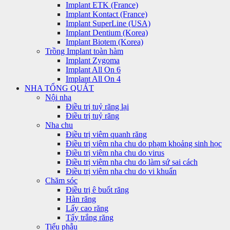
Implant ETK (France)
Implant Kontact (France)
Implant SuperLine (USA)
Implant Dentium (Korea)
Implant Biotem (Korea)
Trồng Implant toàn hàm
Implant Zygoma
Implant All On 6
Implant All On 4
NHA TỔNG QUÁT
Nội nha
Điều trị tuỷ răng lại
Điều trị tuỷ răng
Nha chu
Điều trị viêm quanh răng
Điều trị viêm nha chu do phạm khoảng sinh học
Điều trị viêm nha chu do virus
Điều trị viêm nha chu do làm sứ sai cách
Điều trị viêm nha chu do vi khuẩn
Chăm sóc
Điều trị ê buốt răng
Hàn răng
Lấy cao răng
Tẩy trắng răng
Tiểu phẫu