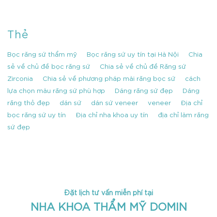
Thẻ
Bọc răng sứ thẩm mỹ
Bọc răng sứ uy tín tại Hà Nội
Chia
sẻ về chủ đề bọc răng sứ
Chia sẻ về chủ đề Răng sứ
Zirconia
Chia sẻ về phương pháp mài răng bọc sứ
cách
lựa chọn màu răng sứ phù hợp
Dáng răng sứ đẹp
Dáng
răng thỏ đẹp
dán sứ
dán sứ veneer
veneer
Địa chỉ
bọc răng sứ uy tín
Địa chỉ nha khoa uy tín
địa chỉ làm răng
sứ đẹp
Đặt lịch tư vấn miễn phí tại
NHA KHOA THẨM MỸ DOMIN