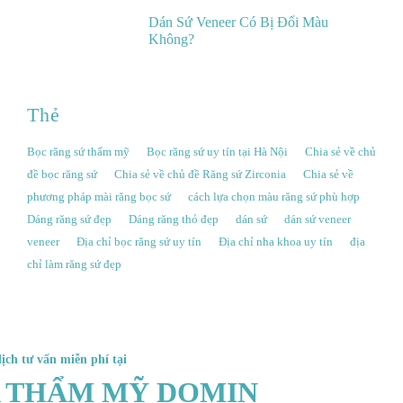
Dán Sứ Veneer Có Bị Đổi Màu
Không?
Thẻ
Bọc răng sứ thẩm mỹ
Bọc răng sứ uy tín tại Hà Nội
Chia sẻ về chủ
đề bọc răng sứ
Chia sẻ về chủ đề Răng sứ Zirconia
Chia sẻ về
phương pháp mài răng bọc sứ
cách lựa chọn màu răng sứ phù hợp
Dáng răng sứ đẹp
Dáng răng thỏ đẹp
dán sứ
dán sứ veneer
veneer
Địa chỉ bọc răng sứ uy tín
Địa chỉ nha khoa uy tín
địa
chỉ làm răng sứ đẹp
lịch tư vấn miễn phí tại
 THẨM MỸ DOMIN