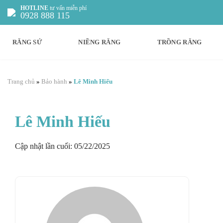
Chuyển
HOTLINE
tư vấn miễn phí
0928 888 115
đến
nội
RĂNG SỨ
NIỀNG RĂNG
TRỒNG RĂNG
dung
Trang chủ
»
Bảo hành
»
Lê Minh Hiếu
Lê Minh Hiếu
Cập nhật lần cuối: 05/22/2025