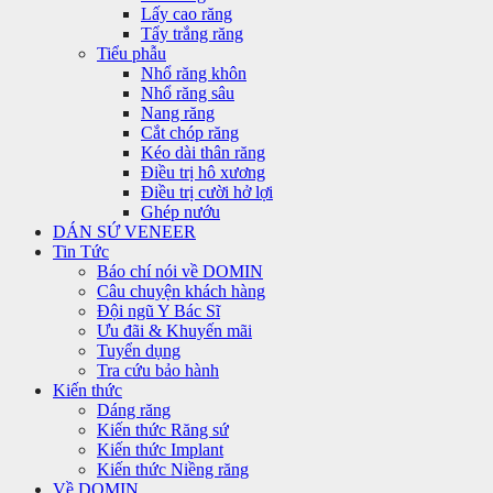
Lấy cao răng
Tẩy trắng răng
Tiểu phẫu
Nhổ răng khôn
Nhổ răng sâu
Nang răng
Cắt chóp răng
Kéo dài thân răng
Điều trị hô xương
Điều trị cười hở lợi
Ghép nướu
DÁN SỨ VENEER
Tin Tức
Báo chí nói về DOMIN
Câu chuyện khách hàng
Đội ngũ Y Bác Sĩ
Ưu đãi & Khuyến mãi
Tuyển dụng
Tra cứu bảo hành
Kiến thức
Dáng răng
Kiến thức Răng sứ
Kiến thức Implant
Kiến thức Niềng răng
Về DOMIN