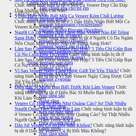
Chỉnh Nha Sớm Cho Trẻ Em
Chức năng bình luận bị tắt
ở Một Ca Veneer Đẹp Cần Đáp
Tiền chỉnh nha cho trẻ em
Ứng Những Tiêu Chí Nào?
TRỒNG RĂNG
5 Dấu Hiệu Nhận Biết Một Ca Veneer Kém Chất Lượng
Trồng Implant đơn lẻ
Chức năng bình luận bị tắt
ở 5 Dấu Hiệu Nhận Biết Một Ca
Implant Straumann (Switzerland)
Veneer Kém Chất Lượng
Implant Nobel Biocare (Sweden)
Người Có Da Ngăm Nên Chọn Màu Veneer Nào Để Trông
Implant ETK (France)
Sang Hơn?
Chức năng bình luận bị tắt
ở Người Có Da Ngăm
Implant Kontact (France)
Nên Chọn Màu Veneer Nào Để Trông Sang Hơn?
Implant SuperLine (USA)
Làm Sao Chọn Form Veneer Phù Hợp? 5 Tiêu Chí Giúp Bạn
Implant Dentium (Korea)
Có Nụ Cười Đẹp Tự Nhiên
Chức năng bình luận bị tắt
ở
Implant Biotem (Korea)
Làm Sao Chọn Form Veneer Phù Hợp? 5 Tiêu Chí Giúp Bạn
Trồng Implant toàn hàm
Có Nụ Cười Đẹp Tự Nhiên
Implant All On 4
Vì Sao Veneer Ngày Càng Được Giới Trẻ Yêu Thích?
Chức
Implant All On 6
năng bình luận bị tắt
ở Vì Sao Veneer Ngày Càng Được Giới
Implant Zygoma
Trẻ Yêu Thích?
NHA TỔNG QUÁT
Điều Bác Sĩ Muốn Bạn Biết Trước Khi Làm Veneer
Chức
Tiểu phẫu
năng bình luận bị tắt
ở Điều Bác Sĩ Muốn Bạn Biết Trước
Nhổ răng sâu
Khi Làm Veneer
Nang răng
Veneer Có Thật Sự Đẹp Như Quảng Cáo? Sự Thật Nhiều
Cắt chóp răng
Người Quan Tâm Trước Khi Làm
Chức năng bình luận bị tắt
Kéo dài thân răng
ở Veneer Có Thật Sự Đẹp Như Quảng Cáo? Sự Thật Nhiều
Điều trị hô xương
Người Quan Tâm Trước Khi Làm
Điều trị cười hở lợi
Dán Sứ Veneer Có Bị Đổi Màu Không?
Chức năng bình luận
Ghép nướu
bị tắt
ở Dán Sứ Veneer Có Bị Đổi Màu Không?
Nhổ răng khôn