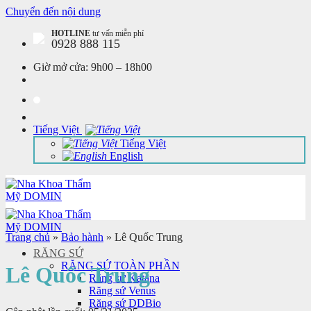
Chuyển đến nội dung
HOTLINE
tư vấn miễn phí
0928 888 115
Giờ mở cửa:
9h00 – 18h00
Tiếng Việt
Tiếng Việt
English
Trang chủ
»
Bảo hành
»
Lê Quốc Trung
RĂNG SỨ
RĂNG SỨ TOÀN PHẦN
Lê Quốc Trung
Răng sứ Katana
Răng sứ Venus
Răng sứ DDBio