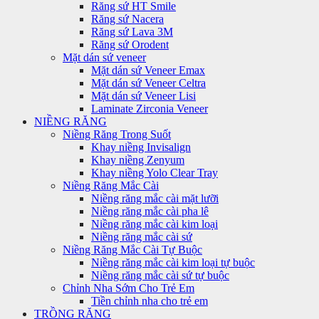
Răng sứ HT Smile
Răng sứ Nacera
Răng sứ Lava 3M
Răng sứ Orodent
Mặt dán sứ veneer
Mặt dán sứ Veneer Emax
Mặt dán sứ Veneer Celtra
Mặt dán sứ Veneer Lisi
Laminate Zirconia Veneer
NIỀNG RĂNG
Niềng Răng Trong Suốt
Khay niềng Invisalign
Khay niềng Zenyum
Khay niềng Yolo Clear Tray
Niềng Răng Mắc Cài
Niềng răng mắc cài mặt lưỡi
Niềng răng mắc cài pha lê
Niềng răng mắc cài kim loại
Niềng răng mắc cài sứ
Niềng Răng Mắc Cài Tự Buộc
Niềng răng mắc cài kim loại tự buộc
Niềng răng mắc cài sứ tự buộc
Chỉnh Nha Sớm Cho Trẻ Em
Tiền chỉnh nha cho trẻ em
TRỒNG RĂNG