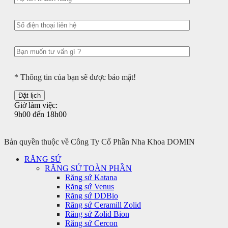
* Thông tin của bạn sẽ được bảo mật!
Giờ làm việc:
9h00 đến 18h00
Bản quyền thuộc về Công Ty Cổ Phần Nha Khoa DOMIN
RĂNG SỨ
RĂNG SỨ TOÀN PHẦN
Răng sứ Katana
Răng sứ Venus
Răng sứ DDBio
Răng sứ Ceramill Zolid
Răng sứ Zolid Bion
Răng sứ Cercon