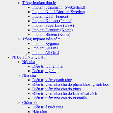
Trồng Implant đơn lẻ
Implant Straumann (Switzerland)
Implant Nobel Biocare (Sweden)
Implant ETK (France)
Implant Kontact (France)
Implant SuperLine (USA)
Implant Dentium (Korea)
Implant Biotem (Korea)
Trồng Implant toàn hàm
Implant Zygoma
Implant All On 6
Implant All On 4
NHA TỔNG QUÁT
Nội nha
Điều trị tuỷ răng lại
Điều trị tuỷ răng
Nha chu
Điều trị viêm quanh răng
Điều trị viêm nha chu do phạm khoảng sinh học
Điều trị viêm nha chu do virus
Điều trị viêm nha chu do làm sứ sai cách
Điều trị viêm nha chu do vi khuẩn
Chăm sóc
Điều trị ê buốt răng
Hàn răng