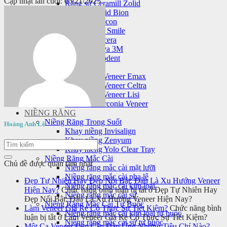
Cập nhật lần cuối: 05/21/2025
Răng sứ Ceramill Zolid
Răng sứ Zolid Bion
Răng sứ Cercon
Răng sứ HT Smile
Răng sứ Nacera
Răng sứ Lava 3M
Răng sứ Orodent
Mặt dán sứ veneer
Mặt dán sứ Veneer Emax
Mặt dán sứ Veneer Celtra
Mặt dán sứ Veneer Lisi
Laminate Zirconia Veneer
NIỀNG RĂNG
Niềng Răng Trong Suốt
Hoàng Anh Lê
Khay niềng Invisalign
Khay niềng Zenyum
Khay niềng Yolo Clear Tray
Niềng Răng Mắc Cài
Chủ đề được quan tâm nhất
Niềng răng mắc cài mặt lưỡi
Niềng răng mắc cài pha lê
Đẹp Tự Nhiên Hay Đẹp Nổi Bật: Đâu Là Xu Hướng Veneer
Niềng răng mắc cài kim loại
Hiện Nay?
Chức năng bình luận bị tắt
ở Đẹp Tự Nhiên Hay
Niềng răng mắc cài sứ
Đẹp Nổi Bật: Đâu Là Xu Hướng Veneer Hiện Nay?
Niềng Răng Mắc Cài Tự Buộc
Làm Veneer Giá Rẻ Có Thực Sự Tiết Kiệm?
Chức năng bình
Niềng răng mắc cài kim loại tự buộc
luận bị tắt
ở Làm Veneer Giá Rẻ Có Thực Sự Tiết Kiệm?
Niềng răng mắc cài sứ tự buộc
Một Ca Veneer Đẹp Cần Đáp Ứng Những Tiêu Chí Nào?