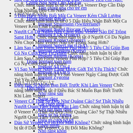
Chỉnh Nha Sớm Cho Trẻ Em
Chức năng bình luận bị tắt
ở Một Ca Veneer Đẹp Cần Đáp
Tiền chỉnh nha cho trẻ em
Ứng Những Tiêu Chí Nào?
TRỒNG RĂNG
5 Dấu Hiệu Nhận Biết Một Ca Veneer Kém Chất Lượng
Trồng Implant đơn lẻ
Chức năng bình luận bị tắt
ở 5 Dấu Hiệu Nhận Biết Một Ca
Implant Straumann (Switzerland)
Veneer Kém Chất Lượng
Implant Nobel Biocare (Sweden)
Người Có Da Ngăm Nên Chọn Màu Veneer Nào Để Trông
Implant ETK (France)
Sang Hơn?
Chức năng bình luận bị tắt
ở Người Có Da Ngăm
Implant Kontact (France)
Nên Chọn Màu Veneer Nào Để Trông Sang Hơn?
Implant SuperLine (USA)
Làm Sao Chọn Form Veneer Phù Hợp? 5 Tiêu Chí Giúp Bạn
Implant Dentium (Korea)
Có Nụ Cười Đẹp Tự Nhiên
Chức năng bình luận bị tắt
ở
Implant Biotem (Korea)
Làm Sao Chọn Form Veneer Phù Hợp? 5 Tiêu Chí Giúp Bạn
Trồng Implant toàn hàm
Có Nụ Cười Đẹp Tự Nhiên
Implant All On 4
Vì Sao Veneer Ngày Càng Được Giới Trẻ Yêu Thích?
Chức
Implant All On 6
năng bình luận bị tắt
ở Vì Sao Veneer Ngày Càng Được Giới
Implant Zygoma
Trẻ Yêu Thích?
NHA TỔNG QUÁT
Điều Bác Sĩ Muốn Bạn Biết Trước Khi Làm Veneer
Chức
Tiểu phẫu
năng bình luận bị tắt
ở Điều Bác Sĩ Muốn Bạn Biết Trước
Nhổ răng sâu
Khi Làm Veneer
Nang răng
Veneer Có Thật Sự Đẹp Như Quảng Cáo? Sự Thật Nhiều
Cắt chóp răng
Người Quan Tâm Trước Khi Làm
Chức năng bình luận bị tắt
Kéo dài thân răng
ở Veneer Có Thật Sự Đẹp Như Quảng Cáo? Sự Thật Nhiều
Điều trị hô xương
Người Quan Tâm Trước Khi Làm
Điều trị cười hở lợi
Dán Sứ Veneer Có Bị Đổi Màu Không?
Chức năng bình luận
Ghép nướu
bị tắt
ở Dán Sứ Veneer Có Bị Đổi Màu Không?
Nhổ răng khôn