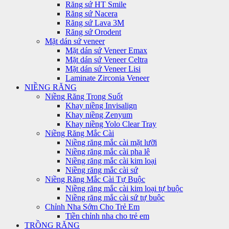
Răng sứ HT Smile
Răng sứ Nacera
Răng sứ Lava 3M
Răng sứ Orodent
Mặt dán sứ veneer
Mặt dán sứ Veneer Emax
Mặt dán sứ Veneer Celtra
Mặt dán sứ Veneer Lisi
Laminate Zirconia Veneer
NIỀNG RĂNG
Niềng Răng Trong Suốt
Khay niềng Invisalign
Khay niềng Zenyum
Khay niềng Yolo Clear Tray
Niềng Răng Mắc Cài
Niềng răng mắc cài mặt lưỡi
Niềng răng mắc cài pha lê
Niềng răng mắc cài kim loại
Niềng răng mắc cài sứ
Niềng Răng Mắc Cài Tự Buộc
Niềng răng mắc cài kim loại tự buộc
Niềng răng mắc cài sứ tự buộc
Chỉnh Nha Sớm Cho Trẻ Em
Tiền chỉnh nha cho trẻ em
TRỒNG RĂNG