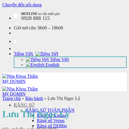
Chuyển đến nội dung
HOTLINE
tư vấn miễn phí
0928 888 115
Giờ mở cửa:
9h00 – 18h00
Tiếng Việt
Tiếng Việt
English
Trang chủ
»
Bảo hành
»
Lưu Thị Ngọc Lý
RĂNG SỨ
RĂNG SỨ TOÀN PHẦN
Lưu Thị Ngọc Lý
Răng sứ Katana
Răng sứ Venus
Răng sứ DDBio