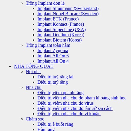
Trồng Implant đơn lẻ
Implant Straumann (Switzerland)
Implant Nobel Biocare (Sweden)
Implant ETK (France)
Implant Kontact (France)
Implant SuperLine (USA)
Implant Dentium (Korea)
Implant Biotem (Korea)
Trồng Implant toàn hàm
Implant Zygoma
Implant All On 6
Implant All On 4
NHA TỔNG QUÁT
Nội nha
Điều trị tuỷ răng lại
Điều trị tuỷ răng
Nha chu
Điều trị viêm quanh răng
Điều trị viêm nha chu do phạm khoảng sinh học
Điều trị viêm nha chu do virus
Điều trị viêm nha chu do làm sứ sai cách
Điều trị viêm nha chu do vi khuẩn
Chăm sóc
Điều trị ê buốt răng
Hàn răng