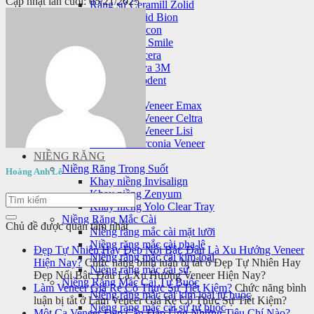
Cập nhật lần cuối: 05/21/2025
Răng sứ Ceramill Zolid
Răng sứ Zolid Bion
Răng sứ Cercon
Răng sứ HT Smile
Răng sứ Nacera
Răng sứ Lava 3M
Răng sứ Orodent
Mặt dán sứ veneer
Mặt dán sứ Veneer Emax
Mặt dán sứ Veneer Celtra
Mặt dán sứ Veneer Lisi
Laminate Zirconia Veneer
NIỀNG RĂNG
Niềng Răng Trong Suốt
Hoàng Anh Lê
Khay niềng Invisalign
Khay niềng Zenyum
Khay niềng Yolo Clear Tray
Niềng Răng Mắc Cài
Chủ đề được quan tâm nhất
Niềng răng mắc cài mặt lưỡi
Niềng răng mắc cài pha lê
Đẹp Tự Nhiên Hay Đẹp Nổi Bật: Đâu Là Xu Hướng Veneer
Niềng răng mắc cài kim loại
Hiện Nay?
Chức năng bình luận bị tắt
ở Đẹp Tự Nhiên Hay
Niềng răng mắc cài sứ
Đẹp Nổi Bật: Đâu Là Xu Hướng Veneer Hiện Nay?
Niềng Răng Mắc Cài Tự Buộc
Làm Veneer Giá Rẻ Có Thực Sự Tiết Kiệm?
Chức năng bình
Niềng răng mắc cài kim loại tự buộc
luận bị tắt
ở Làm Veneer Giá Rẻ Có Thực Sự Tiết Kiệm?
Niềng răng mắc cài sứ tự buộc
Một Ca Veneer Đẹp Cần Đáp Ứng Những Tiêu Chí Nào?