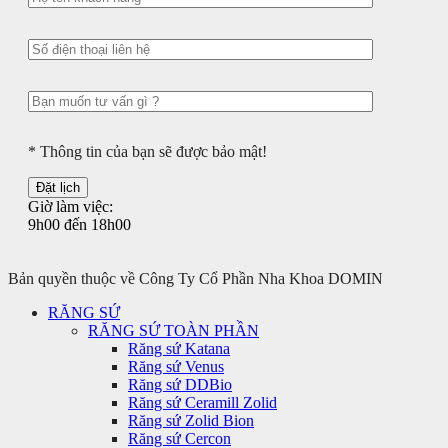
* Thông tin của bạn sẽ được bảo mật!
Giờ làm việc:
9h00 đến 18h00
Bản quyền thuộc về Công Ty Cổ Phần Nha Khoa DOMIN
RĂNG SỨ
RĂNG SỨ TOÀN PHẦN
Răng sứ Katana
Răng sứ Venus
Răng sứ DDBio
Răng sứ Ceramill Zolid
Răng sứ Zolid Bion
Răng sứ Cercon