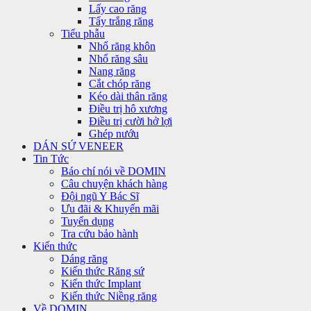
Lấy cao răng
Tẩy trắng răng
Tiểu phẫu
Nhổ răng khôn
Nhổ răng sâu
Nang răng
Cắt chóp răng
Kéo dài thân răng
Điều trị hô xương
Điều trị cười hở lợi
Ghép nướu
DÁN SỨ VENEER
Tin Tức
Báo chí nói về DOMIN
Câu chuyện khách hàng
Đội ngũ Y Bác Sĩ
Ưu đãi & Khuyến mãi
Tuyển dụng
Tra cứu bảo hành
Kiến thức
Dáng răng
Kiến thức Răng sứ
Kiến thức Implant
Kiến thức Niềng răng
Về DOMIN