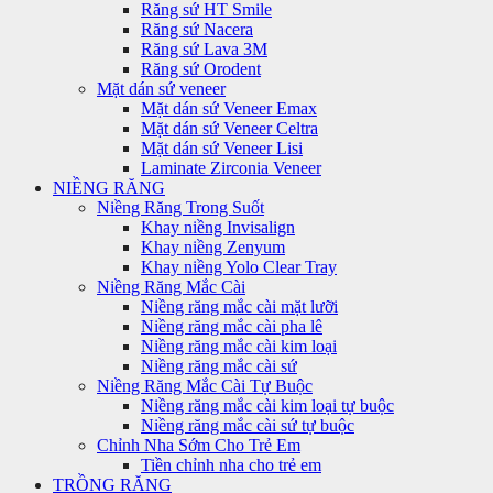
Răng sứ HT Smile
Răng sứ Nacera
Răng sứ Lava 3M
Răng sứ Orodent
Mặt dán sứ veneer
Mặt dán sứ Veneer Emax
Mặt dán sứ Veneer Celtra
Mặt dán sứ Veneer Lisi
Laminate Zirconia Veneer
NIỀNG RĂNG
Niềng Răng Trong Suốt
Khay niềng Invisalign
Khay niềng Zenyum
Khay niềng Yolo Clear Tray
Niềng Răng Mắc Cài
Niềng răng mắc cài mặt lưỡi
Niềng răng mắc cài pha lê
Niềng răng mắc cài kim loại
Niềng răng mắc cài sứ
Niềng Răng Mắc Cài Tự Buộc
Niềng răng mắc cài kim loại tự buộc
Niềng răng mắc cài sứ tự buộc
Chỉnh Nha Sớm Cho Trẻ Em
Tiền chỉnh nha cho trẻ em
TRỒNG RĂNG