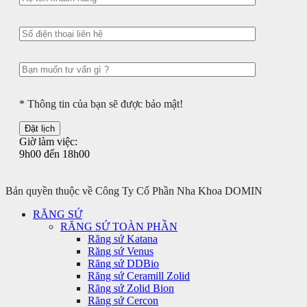
* Thông tin của bạn sẽ được bảo mật!
Giờ làm việc:
9h00 đến 18h00
Bản quyền thuộc về Công Ty Cổ Phần Nha Khoa DOMIN
RĂNG SỨ
RĂNG SỨ TOÀN PHẦN
Răng sứ Katana
Răng sứ Venus
Răng sứ DDBio
Răng sứ Ceramill Zolid
Răng sứ Zolid Bion
Răng sứ Cercon