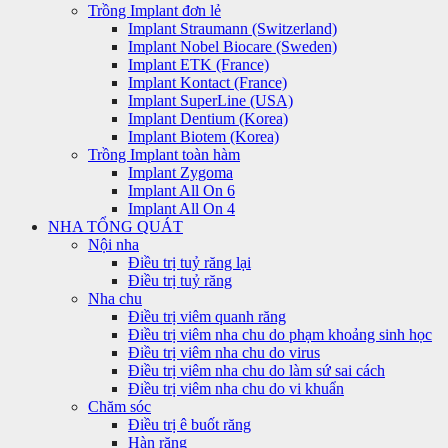
Trồng Implant đơn lẻ
Implant Straumann (Switzerland)
Implant Nobel Biocare (Sweden)
Implant ETK (France)
Implant Kontact (France)
Implant SuperLine (USA)
Implant Dentium (Korea)
Implant Biotem (Korea)
Trồng Implant toàn hàm
Implant Zygoma
Implant All On 6
Implant All On 4
NHA TỔNG QUÁT
Nội nha
Điều trị tuỷ răng lại
Điều trị tuỷ răng
Nha chu
Điều trị viêm quanh răng
Điều trị viêm nha chu do phạm khoảng sinh học
Điều trị viêm nha chu do virus
Điều trị viêm nha chu do làm sứ sai cách
Điều trị viêm nha chu do vi khuẩn
Chăm sóc
Điều trị ê buốt răng
Hàn răng