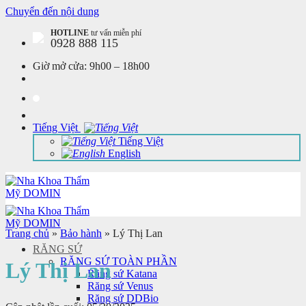
Chuyển đến nội dung
HOTLINE
tư vấn miễn phí
0928 888 115
Giờ mở cửa:
9h00 – 18h00
Tiếng Việt
Tiếng Việt
English
Trang chủ
»
Bảo hành
»
Lý Thị Lan
RĂNG SỨ
RĂNG SỨ TOÀN PHẦN
Lý Thị Lan
Răng sứ Katana
Răng sứ Venus
Răng sứ DDBio