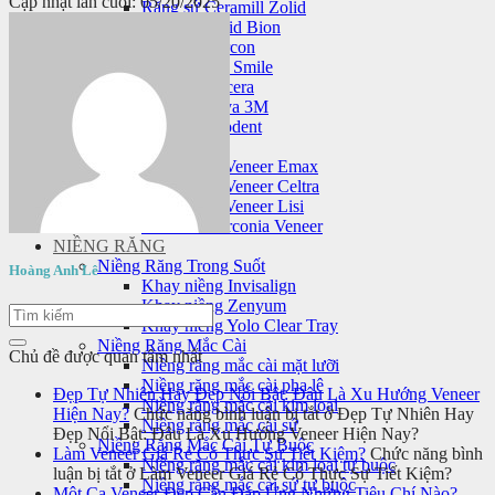
Cập nhật lần cuối: 05/20/2025
Răng sứ Ceramill Zolid
Răng sứ Zolid Bion
Răng sứ Cercon
Răng sứ HT Smile
Răng sứ Nacera
Răng sứ Lava 3M
Răng sứ Orodent
Mặt dán sứ veneer
Mặt dán sứ Veneer Emax
Mặt dán sứ Veneer Celtra
Mặt dán sứ Veneer Lisi
Laminate Zirconia Veneer
NIỀNG RĂNG
Niềng Răng Trong Suốt
Hoàng Anh Lê
Khay niềng Invisalign
Khay niềng Zenyum
Khay niềng Yolo Clear Tray
Niềng Răng Mắc Cài
Chủ đề được quan tâm nhất
Niềng răng mắc cài mặt lưỡi
Niềng răng mắc cài pha lê
Đẹp Tự Nhiên Hay Đẹp Nổi Bật: Đâu Là Xu Hướng Veneer
Niềng răng mắc cài kim loại
Hiện Nay?
Chức năng bình luận bị tắt
ở Đẹp Tự Nhiên Hay
Niềng răng mắc cài sứ
Đẹp Nổi Bật: Đâu Là Xu Hướng Veneer Hiện Nay?
Niềng Răng Mắc Cài Tự Buộc
Làm Veneer Giá Rẻ Có Thực Sự Tiết Kiệm?
Chức năng bình
Niềng răng mắc cài kim loại tự buộc
luận bị tắt
ở Làm Veneer Giá Rẻ Có Thực Sự Tiết Kiệm?
Niềng răng mắc cài sứ tự buộc
Một Ca Veneer Đẹp Cần Đáp Ứng Những Tiêu Chí Nào?