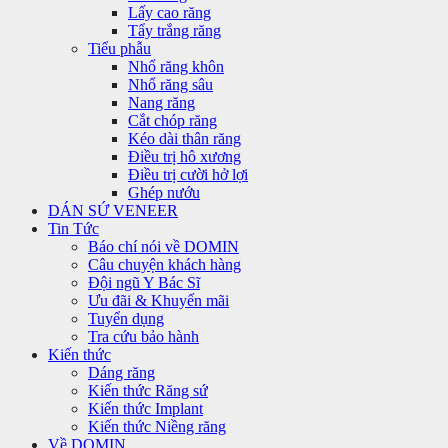
Lấy cao răng
Tẩy trắng răng
Tiểu phẫu
Nhổ răng khôn
Nhổ răng sâu
Nang răng
Cắt chóp răng
Kéo dài thân răng
Điều trị hô xương
Điều trị cười hở lợi
Ghép nướu
DÁN SỨ VENEER
Tin Tức
Báo chí nói về DOMIN
Câu chuyện khách hàng
Đội ngũ Y Bác Sĩ
Ưu đãi & Khuyến mãi
Tuyển dụng
Tra cứu bảo hành
Kiến thức
Dáng răng
Kiến thức Răng sứ
Kiến thức Implant
Kiến thức Niềng răng
Về DOMIN