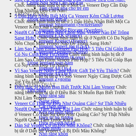
Chỉnh Nha Sớm Cho Trẻ Em
Chức năng bình luận bị tắt
ở Một Ca Veneer Đẹp Cần Đáp
Tiền chỉnh nha cho trẻ em
Ứng Những Tiêu Chí Nào?
TRỒNG RĂNG
5 Dấu Hiệu Nhận Biết Một Ca Veneer Kém Chất Lượng
Trồng Implant đơn lẻ
Chức năng bình luận bị tắt
ở 5 Dấu Hiệu Nhận Biết Một Ca
Implant Straumann (Switzerland)
Veneer Kém Chất Lượng
Implant Nobel Biocare (Sweden)
Người Có Da Ngăm Nên Chọn Màu Veneer Nào Để Trông
Implant ETK (France)
Sang Hơn?
Chức năng bình luận bị tắt
ở Người Có Da Ngăm
Implant Kontact (France)
Nên Chọn Màu Veneer Nào Để Trông Sang Hơn?
Implant SuperLine (USA)
Làm Sao Chọn Form Veneer Phù Hợp? 5 Tiêu Chí Giúp Bạn
Implant Dentium (Korea)
Có Nụ Cười Đẹp Tự Nhiên
Chức năng bình luận bị tắt
ở
Implant Biotem (Korea)
Làm Sao Chọn Form Veneer Phù Hợp? 5 Tiêu Chí Giúp Bạn
Trồng Implant toàn hàm
Có Nụ Cười Đẹp Tự Nhiên
Implant All On 4
Vì Sao Veneer Ngày Càng Được Giới Trẻ Yêu Thích?
Chức
Implant All On 6
năng bình luận bị tắt
ở Vì Sao Veneer Ngày Càng Được Giới
Implant Zygoma
Trẻ Yêu Thích?
NHA TỔNG QUÁT
Điều Bác Sĩ Muốn Bạn Biết Trước Khi Làm Veneer
Chức
Tiểu phẫu
năng bình luận bị tắt
ở Điều Bác Sĩ Muốn Bạn Biết Trước
Nhổ răng sâu
Khi Làm Veneer
Nang răng
Veneer Có Thật Sự Đẹp Như Quảng Cáo? Sự Thật Nhiều
Cắt chóp răng
Người Quan Tâm Trước Khi Làm
Chức năng bình luận bị tắt
Kéo dài thân răng
ở Veneer Có Thật Sự Đẹp Như Quảng Cáo? Sự Thật Nhiều
Điều trị hô xương
Người Quan Tâm Trước Khi Làm
Điều trị cười hở lợi
Dán Sứ Veneer Có Bị Đổi Màu Không?
Chức năng bình luận
Ghép nướu
bị tắt
ở Dán Sứ Veneer Có Bị Đổi Màu Không?
Nhổ răng khôn