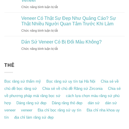
Veneer
Ngày
Tiêu
Chức năng bình luận bị tắt
ở
Càng
Chí
Điều
Được
Giúp
Bác
Veneer Có Thật Sự Đẹp Như Quảng Cáo? Sự
Giới
Bạn
Sĩ
Trẻ
Thật Nhiều Người Quan Tâm Trước Khi Làm
Có
Muốn
Yêu
Nụ
Chức năng bình luận bị tắt
ở
Bạn
Thích?
Cười
Veneer
Biết
Đẹp
Có
Dán Sứ Veneer Có Bị Đổi Màu Không?
Trước
Tự
Thật
Khi
Nhiên
Chức năng bình luận bị tắt
ở
Sự
Làm
Dán
Đẹp
Veneer
Sứ
Như
Veneer
THẺ
Quảng
Có
Cáo?
Bị
Sự
Đổi
Thật
Bọc răng sứ thẩm mỹ
Bọc răng sứ uy tín tại Hà Nội
Chia sẻ về
Màu
Nhiều
Không?
chủ đề bọc răng sứ
Chia sẻ về chủ đề Răng sứ Zirconia
Chia sẻ
Người
Quan
về phương pháp mài răng bọc sứ
cách lựa chọn màu răng sứ phù
Tâm
hợp
Dáng răng sứ đẹp
Dáng răng thỏ đẹp
dán sứ
dán sứ
Trước
Khi
veneer
veneer
Địa chỉ bọc răng sứ uy tín
Địa chỉ nha khoa uy
Làm
tín
địa chỉ làm răng sứ đẹp