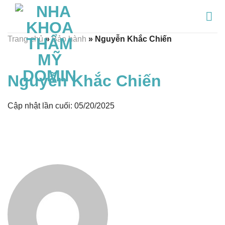
Chuyển
đến
nội
Trang chủ
»
Bảo hành
»
Nguyễn Khắc Chiến
dung
Nguyễn Khắc Chiến
Cập nhật lần cuối: 05/20/2025