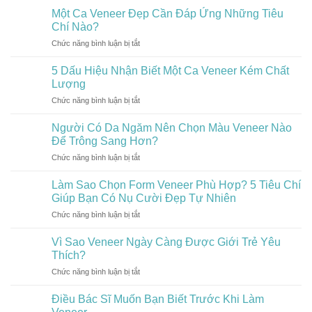
Đẹp
Veneer
Một Ca Veneer Đẹp Cần Đáp Ứng Những Tiêu
Nổi
Giá
Bật:
Chí Nào?
Rẻ
Đâu
Chức năng bình luận bị tắt
ở
Có
Là
Một
Thực
Xu
Ca
Sự
5 Dấu Hiệu Nhận Biết Một Ca Veneer Kém Chất
Hướng
Veneer
Tiết
Lượng
Veneer
Đẹp
Kiệm?
Hiện
Chức năng bình luận bị tắt
ở
Cần
Nay?
5
Đáp
Dấu
Người Có Da Ngăm Nên Chọn Màu Veneer Nào
Ứng
Hiệu
Những
Để Trông Sang Hơn?
Nhận
Tiêu
Chức năng bình luận bị tắt
ở
Biết
Chí
Người
Một
Nào?
Có
Làm Sao Chọn Form Veneer Phù Hợp? 5 Tiêu Chí
Ca
Da
Veneer
Giúp Bạn Có Nụ Cười Đẹp Tự Nhiên
Ngăm
Kém
Chức năng bình luận bị tắt
ở
Nên
Chất
Làm
Chọn
Lượng
Sao
Vì Sao Veneer Ngày Càng Được Giới Trẻ Yêu
Màu
Chọn
Veneer
Thích?
Form
Nào
Chức năng bình luận bị tắt
ở
Veneer
Để
Vì
Phù
Trông
Sao
Điều Bác Sĩ Muốn Bạn Biết Trước Khi Làm
Hợp?
Sang
Veneer
5
Hơn?