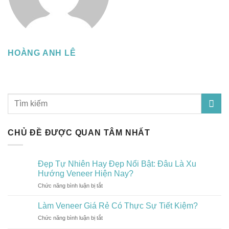
HOÀNG ANH LÊ
CHỦ ĐỀ ĐƯỢC QUAN TÂM NHẤT
Đẹp Tự Nhiên Hay Đẹp Nổi Bật: Đâu Là Xu
Hướng Veneer Hiện Nay?
Chức năng bình luận bị tắt
ở
Đẹp
Tự
Làm Veneer Giá Rẻ Có Thực Sự Tiết Kiệm?
Nhiên
Chức năng bình luận bị tắt
ở
Hay
Làm