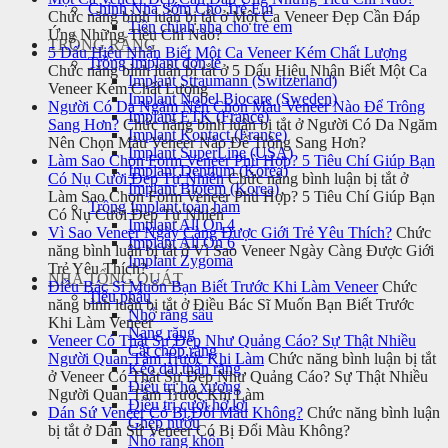
Chỉnh Nha Sớm Cho Trẻ Em
Chức năng bình luận bị tắt
ở Một Ca Veneer Đẹp Cần Đáp
Tiền chỉnh nha cho trẻ em
Ứng Những Tiêu Chí Nào?
TRỒNG RĂNG
5 Dấu Hiệu Nhận Biết Một Ca Veneer Kém Chất Lượng
Trồng Implant đơn lẻ
Chức năng bình luận bị tắt
ở 5 Dấu Hiệu Nhận Biết Một Ca
Implant Straumann (Switzerland)
Veneer Kém Chất Lượng
Implant Nobel Biocare (Sweden)
Người Có Da Ngăm Nên Chọn Màu Veneer Nào Để Trông
Implant ETK (France)
Sang Hơn?
Chức năng bình luận bị tắt
ở Người Có Da Ngăm
Implant Kontact (France)
Nên Chọn Màu Veneer Nào Để Trông Sang Hơn?
Implant SuperLine (USA)
Làm Sao Chọn Form Veneer Phù Hợp? 5 Tiêu Chí Giúp Bạn
Implant Dentium (Korea)
Có Nụ Cười Đẹp Tự Nhiên
Chức năng bình luận bị tắt
ở
Implant Biotem (Korea)
Làm Sao Chọn Form Veneer Phù Hợp? 5 Tiêu Chí Giúp Bạn
Trồng Implant toàn hàm
Có Nụ Cười Đẹp Tự Nhiên
Implant All On 4
Vì Sao Veneer Ngày Càng Được Giới Trẻ Yêu Thích?
Chức
Implant All On 6
năng bình luận bị tắt
ở Vì Sao Veneer Ngày Càng Được Giới
Implant Zygoma
Trẻ Yêu Thích?
NHA TỔNG QUÁT
Điều Bác Sĩ Muốn Bạn Biết Trước Khi Làm Veneer
Chức
Tiểu phẫu
năng bình luận bị tắt
ở Điều Bác Sĩ Muốn Bạn Biết Trước
Nhổ răng sâu
Khi Làm Veneer
Nang răng
Veneer Có Thật Sự Đẹp Như Quảng Cáo? Sự Thật Nhiều
Cắt chóp răng
Người Quan Tâm Trước Khi Làm
Chức năng bình luận bị tắt
Kéo dài thân răng
ở Veneer Có Thật Sự Đẹp Như Quảng Cáo? Sự Thật Nhiều
Điều trị hô xương
Người Quan Tâm Trước Khi Làm
Điều trị cười hở lợi
Dán Sứ Veneer Có Bị Đổi Màu Không?
Chức năng bình luận
Ghép nướu
bị tắt
ở Dán Sứ Veneer Có Bị Đổi Màu Không?
Nhổ răng khôn