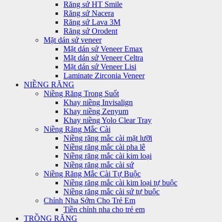
Răng sứ HT Smile
Răng sứ Nacera
Răng sứ Lava 3M
Răng sứ Orodent
Mặt dán sứ veneer
Mặt dán sứ Veneer Emax
Mặt dán sứ Veneer Celtra
Mặt dán sứ Veneer Lisi
Laminate Zirconia Veneer
NIỀNG RĂNG
Niềng Răng Trong Suốt
Khay niềng Invisalign
Khay niềng Zenyum
Khay niềng Yolo Clear Tray
Niềng Răng Mắc Cài
Niềng răng mắc cài mặt lưỡi
Niềng răng mắc cài pha lê
Niềng răng mắc cài kim loại
Niềng răng mắc cài sứ
Niềng Răng Mắc Cài Tự Buộc
Niềng răng mắc cài kim loại tự buộc
Niềng răng mắc cài sứ tự buộc
Chỉnh Nha Sớm Cho Trẻ Em
Tiền chỉnh nha cho trẻ em
TRỒNG RĂNG