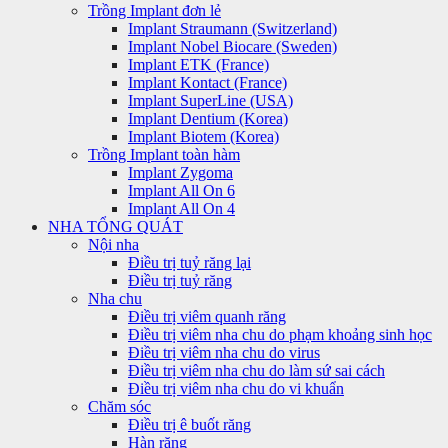
Trồng Implant đơn lẻ
Implant Straumann (Switzerland)
Implant Nobel Biocare (Sweden)
Implant ETK (France)
Implant Kontact (France)
Implant SuperLine (USA)
Implant Dentium (Korea)
Implant Biotem (Korea)
Trồng Implant toàn hàm
Implant Zygoma
Implant All On 6
Implant All On 4
NHA TỔNG QUÁT
Nội nha
Điều trị tuỷ răng lại
Điều trị tuỷ răng
Nha chu
Điều trị viêm quanh răng
Điều trị viêm nha chu do phạm khoảng sinh học
Điều trị viêm nha chu do virus
Điều trị viêm nha chu do làm sứ sai cách
Điều trị viêm nha chu do vi khuẩn
Chăm sóc
Điều trị ê buốt răng
Hàn răng