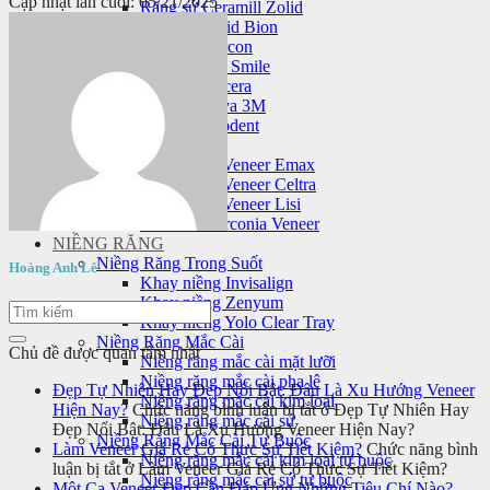
Cập nhật lần cuối: 05/21/2025
Răng sứ Ceramill Zolid
Răng sứ Zolid Bion
Răng sứ Cercon
Răng sứ HT Smile
Răng sứ Nacera
Răng sứ Lava 3M
Răng sứ Orodent
Mặt dán sứ veneer
Mặt dán sứ Veneer Emax
Mặt dán sứ Veneer Celtra
Mặt dán sứ Veneer Lisi
Laminate Zirconia Veneer
NIỀNG RĂNG
Niềng Răng Trong Suốt
Hoàng Anh Lê
Khay niềng Invisalign
Khay niềng Zenyum
Khay niềng Yolo Clear Tray
Niềng Răng Mắc Cài
Chủ đề được quan tâm nhất
Niềng răng mắc cài mặt lưỡi
Niềng răng mắc cài pha lê
Đẹp Tự Nhiên Hay Đẹp Nổi Bật: Đâu Là Xu Hướng Veneer
Niềng răng mắc cài kim loại
Hiện Nay?
Chức năng bình luận bị tắt
ở Đẹp Tự Nhiên Hay
Niềng răng mắc cài sứ
Đẹp Nổi Bật: Đâu Là Xu Hướng Veneer Hiện Nay?
Niềng Răng Mắc Cài Tự Buộc
Làm Veneer Giá Rẻ Có Thực Sự Tiết Kiệm?
Chức năng bình
Niềng răng mắc cài kim loại tự buộc
luận bị tắt
ở Làm Veneer Giá Rẻ Có Thực Sự Tiết Kiệm?
Niềng răng mắc cài sứ tự buộc
Một Ca Veneer Đẹp Cần Đáp Ứng Những Tiêu Chí Nào?