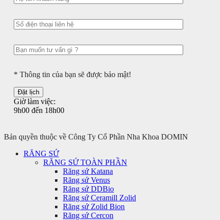
* Thông tin của bạn sẽ được bảo mật!
Giờ làm việc:
9h00 đến 18h00
Bản quyền thuộc về Công Ty Cổ Phần Nha Khoa DOMIN
RĂNG SỨ
RĂNG SỨ TOÀN PHẦN
Răng sứ Katana
Răng sứ Venus
Răng sứ DDBio
Răng sứ Ceramill Zolid
Răng sứ Zolid Bion
Răng sứ Cercon