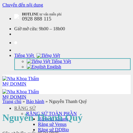
Chuyển đến nội dung
HOTLINE
tư vấn miễn phí
0928 888 115
Giờ mở cửa:
9h00 – 18h00
Tiếng Việt
Tiếng Việt
English
Trang chủ
»
Bảo hành
»
Nguyễn Thanh Quý
RĂNG SỨ
RĂNG SỨ TOÀN PHẦN
Nguyễn Thanh Quý
Răng sứ Katana
Răng sứ Venus
Răng sứ DDBio