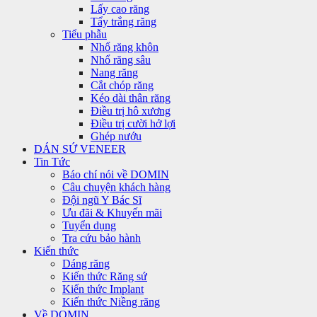
Lấy cao răng
Tẩy trắng răng
Tiểu phẫu
Nhổ răng khôn
Nhổ răng sâu
Nang răng
Cắt chóp răng
Kéo dài thân răng
Điều trị hô xương
Điều trị cười hở lợi
Ghép nướu
DÁN SỨ VENEER
Tin Tức
Báo chí nói về DOMIN
Câu chuyện khách hàng
Đội ngũ Y Bác Sĩ
Ưu đãi & Khuyến mãi
Tuyển dụng
Tra cứu bảo hành
Kiến thức
Dáng răng
Kiến thức Răng sứ
Kiến thức Implant
Kiến thức Niềng răng
Về DOMIN