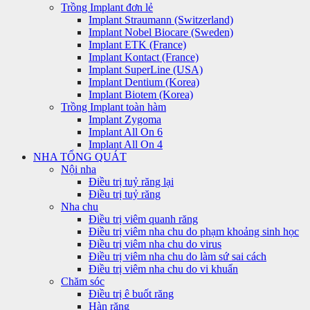
Trồng Implant đơn lẻ
Implant Straumann (Switzerland)
Implant Nobel Biocare (Sweden)
Implant ETK (France)
Implant Kontact (France)
Implant SuperLine (USA)
Implant Dentium (Korea)
Implant Biotem (Korea)
Trồng Implant toàn hàm
Implant Zygoma
Implant All On 6
Implant All On 4
NHA TỔNG QUÁT
Nội nha
Điều trị tuỷ răng lại
Điều trị tuỷ răng
Nha chu
Điều trị viêm quanh răng
Điều trị viêm nha chu do phạm khoảng sinh học
Điều trị viêm nha chu do virus
Điều trị viêm nha chu do làm sứ sai cách
Điều trị viêm nha chu do vi khuẩn
Chăm sóc
Điều trị ê buốt răng
Hàn răng