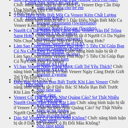
Chỉnh Nha Sớm Cho Trẻ Em
Chức năng bình luận bị tắt
ở Một Ca Veneer Đẹp Cần Đáp
Tiền chỉnh nha cho trẻ em
Ứng Những Tiêu Chí Nào?
TRỒNG RĂNG
5 Dấu Hiệu Nhận Biết Một Ca Veneer Kém Chất Lượng
Trồng Implant đơn lẻ
Chức năng bình luận bị tắt
ở 5 Dấu Hiệu Nhận Biết Một Ca
Implant Straumann (Switzerland)
Veneer Kém Chất Lượng
Implant Nobel Biocare (Sweden)
Người Có Da Ngăm Nên Chọn Màu Veneer Nào Để Trông
Implant ETK (France)
Sang Hơn?
Chức năng bình luận bị tắt
ở Người Có Da Ngăm
Implant Kontact (France)
Nên Chọn Màu Veneer Nào Để Trông Sang Hơn?
Implant SuperLine (USA)
Làm Sao Chọn Form Veneer Phù Hợp? 5 Tiêu Chí Giúp Bạn
Implant Dentium (Korea)
Có Nụ Cười Đẹp Tự Nhiên
Chức năng bình luận bị tắt
ở
Implant Biotem (Korea)
Làm Sao Chọn Form Veneer Phù Hợp? 5 Tiêu Chí Giúp Bạn
Trồng Implant toàn hàm
Có Nụ Cười Đẹp Tự Nhiên
Implant All On 4
Vì Sao Veneer Ngày Càng Được Giới Trẻ Yêu Thích?
Chức
Implant All On 6
năng bình luận bị tắt
ở Vì Sao Veneer Ngày Càng Được Giới
Implant Zygoma
Trẻ Yêu Thích?
NHA TỔNG QUÁT
Điều Bác Sĩ Muốn Bạn Biết Trước Khi Làm Veneer
Chức
Tiểu phẫu
năng bình luận bị tắt
ở Điều Bác Sĩ Muốn Bạn Biết Trước
Nhổ răng sâu
Khi Làm Veneer
Nang răng
Veneer Có Thật Sự Đẹp Như Quảng Cáo? Sự Thật Nhiều
Cắt chóp răng
Người Quan Tâm Trước Khi Làm
Chức năng bình luận bị tắt
Kéo dài thân răng
ở Veneer Có Thật Sự Đẹp Như Quảng Cáo? Sự Thật Nhiều
Điều trị hô xương
Người Quan Tâm Trước Khi Làm
Điều trị cười hở lợi
Dán Sứ Veneer Có Bị Đổi Màu Không?
Chức năng bình luận
Ghép nướu
bị tắt
ở Dán Sứ Veneer Có Bị Đổi Màu Không?
Nhổ răng khôn