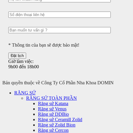
* Thông tin của bạn sẽ được bảo mật!
Giờ làm việc:
9h00 đến 18h00
Bản quyền thuộc về Công Ty Cổ Phần Nha Khoa DOMIN
RĂNG SỨ
RĂNG SỨ TOÀN PHẦN
Răng sứ Katana
Răng sứ Venus
Răng sứ DDBio
Răng sứ Ceramill Zolid
Răng sứ Zolid Bion
Răng sứ Cercon