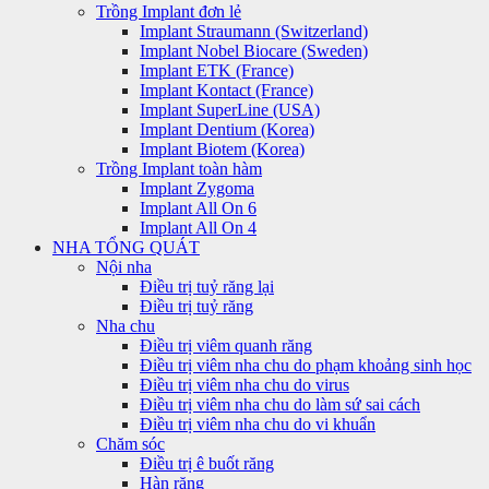
Trồng Implant đơn lẻ
Implant Straumann (Switzerland)
Implant Nobel Biocare (Sweden)
Implant ETK (France)
Implant Kontact (France)
Implant SuperLine (USA)
Implant Dentium (Korea)
Implant Biotem (Korea)
Trồng Implant toàn hàm
Implant Zygoma
Implant All On 6
Implant All On 4
NHA TỔNG QUÁT
Nội nha
Điều trị tuỷ răng lại
Điều trị tuỷ răng
Nha chu
Điều trị viêm quanh răng
Điều trị viêm nha chu do phạm khoảng sinh học
Điều trị viêm nha chu do virus
Điều trị viêm nha chu do làm sứ sai cách
Điều trị viêm nha chu do vi khuẩn
Chăm sóc
Điều trị ê buốt răng
Hàn răng