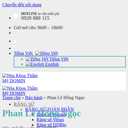
Chuyển đến nội dung
HOTLINE
tư vấn miễn phí
0928 888 115
Giờ mở cửa:
9h00 – 18h00
Tiếng Việt
Tiếng Việt
English
Trang chủ
»
Bảo hành
»
Phan Lê Hồng Ngọc
RĂNG SỨ
RĂNG SỨ TOÀN PHẦN
Phan Lê Hồng Ngọc
Răng sứ Katana
Răng sứ Venus
Răng sứ DDBio