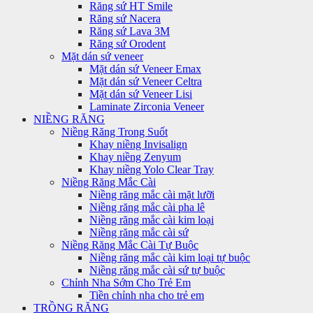
Răng sứ HT Smile
Răng sứ Nacera
Răng sứ Lava 3M
Răng sứ Orodent
Mặt dán sứ veneer
Mặt dán sứ Veneer Emax
Mặt dán sứ Veneer Celtra
Mặt dán sứ Veneer Lisi
Laminate Zirconia Veneer
NIỀNG RĂNG
Niềng Răng Trong Suốt
Khay niềng Invisalign
Khay niềng Zenyum
Khay niềng Yolo Clear Tray
Niềng Răng Mắc Cài
Niềng răng mắc cài mặt lưỡi
Niềng răng mắc cài pha lê
Niềng răng mắc cài kim loại
Niềng răng mắc cài sứ
Niềng Răng Mắc Cài Tự Buộc
Niềng răng mắc cài kim loại tự buộc
Niềng răng mắc cài sứ tự buộc
Chỉnh Nha Sớm Cho Trẻ Em
Tiền chỉnh nha cho trẻ em
TRỒNG RĂNG