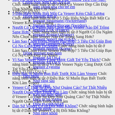
Chỉnh Nha Sớm Cho Trẻ Em
Chức năng bình luận bị tắt
ở Một Ca Veneer Đẹp Cần Đáp
Tiền chỉnh nha cho trẻ em
Ứng Những Tiêu Chí Nào?
TRỒNG RĂNG
5 Dấu Hiệu Nhận Biết Một Ca Veneer Kém Chất Lượng
Trồng Implant đơn lẻ
Chức năng bình luận bị tắt
ở 5 Dấu Hiệu Nhận Biết Một Ca
Implant Straumann (Switzerland)
Veneer Kém Chất Lượng
Implant Nobel Biocare (Sweden)
Người Có Da Ngăm Nên Chọn Màu Veneer Nào Để Trông
Implant ETK (France)
Sang Hơn?
Chức năng bình luận bị tắt
ở Người Có Da Ngăm
Implant Kontact (France)
Nên Chọn Màu Veneer Nào Để Trông Sang Hơn?
Implant SuperLine (USA)
Làm Sao Chọn Form Veneer Phù Hợp? 5 Tiêu Chí Giúp Bạn
Implant Dentium (Korea)
Có Nụ Cười Đẹp Tự Nhiên
Chức năng bình luận bị tắt
ở
Implant Biotem (Korea)
Làm Sao Chọn Form Veneer Phù Hợp? 5 Tiêu Chí Giúp Bạn
Trồng Implant toàn hàm
Có Nụ Cười Đẹp Tự Nhiên
Implant All On 4
Vì Sao Veneer Ngày Càng Được Giới Trẻ Yêu Thích?
Chức
Implant All On 6
năng bình luận bị tắt
ở Vì Sao Veneer Ngày Càng Được Giới
Implant Zygoma
Trẻ Yêu Thích?
NHA TỔNG QUÁT
Điều Bác Sĩ Muốn Bạn Biết Trước Khi Làm Veneer
Chức
Tiểu phẫu
năng bình luận bị tắt
ở Điều Bác Sĩ Muốn Bạn Biết Trước
Nhổ răng sâu
Khi Làm Veneer
Nang răng
Veneer Có Thật Sự Đẹp Như Quảng Cáo? Sự Thật Nhiều
Cắt chóp răng
Người Quan Tâm Trước Khi Làm
Chức năng bình luận bị tắt
Kéo dài thân răng
ở Veneer Có Thật Sự Đẹp Như Quảng Cáo? Sự Thật Nhiều
Điều trị hô xương
Người Quan Tâm Trước Khi Làm
Điều trị cười hở lợi
Dán Sứ Veneer Có Bị Đổi Màu Không?
Chức năng bình luận
Ghép nướu
bị tắt
ở Dán Sứ Veneer Có Bị Đổi Màu Không?
Nhổ răng khôn