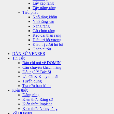
Lấy cao răng
Tẩy trắng răng
Tiểu phẫu
Nhổ răng khôn
Nhổ răng sâu
Nang răng
Cắt chóp răng
Kéo dài thân răng
Điều trị hô xương
Điều trị cười hở lợi
Ghép nướu
DÁN SỨ VENEER
Tin Tức
Báo chí nói về DOMIN
Câu chuyện khách hàng
Đội ngũ Y Bác Sĩ
Ưu đãi & Khuyến mãi
Tuyển dụng
Tra cứu bảo hành
Kiến thức
Dáng răng
Kiến thức Răng sứ
Kiến thức Implant
Kiến thức Niềng răng
Về DOMIN