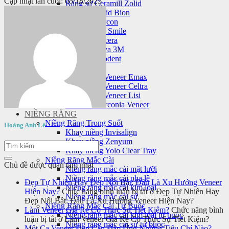
Cập nhật lần cuối: 05/18/2025
Răng sứ Ceramill Zolid
Răng sứ Zolid Bion
Răng sứ Cercon
Răng sứ HT Smile
Răng sứ Nacera
Răng sứ Lava 3M
Răng sứ Orodent
Mặt dán sứ veneer
Mặt dán sứ Veneer Emax
Mặt dán sứ Veneer Celtra
Mặt dán sứ Veneer Lisi
Laminate Zirconia Veneer
NIỀNG RĂNG
Niềng Răng Trong Suốt
Hoàng Anh Lê
Khay niềng Invisalign
Khay niềng Zenyum
Khay niềng Yolo Clear Tray
Niềng Răng Mắc Cài
Chủ đề được quan tâm nhất
Niềng răng mắc cài mặt lưỡi
Niềng răng mắc cài pha lê
Đẹp Tự Nhiên Hay Đẹp Nổi Bật: Đâu Là Xu Hướng Veneer
Niềng răng mắc cài kim loại
Hiện Nay?
Chức năng bình luận bị tắt
ở Đẹp Tự Nhiên Hay
Niềng răng mắc cài sứ
Đẹp Nổi Bật: Đâu Là Xu Hướng Veneer Hiện Nay?
Niềng Răng Mắc Cài Tự Buộc
Làm Veneer Giá Rẻ Có Thực Sự Tiết Kiệm?
Chức năng bình
Niềng răng mắc cài kim loại tự buộc
luận bị tắt
ở Làm Veneer Giá Rẻ Có Thực Sự Tiết Kiệm?
Niềng răng mắc cài sứ tự buộc
Một Ca Veneer Đẹp Cần Đáp Ứng Những Tiêu Chí Nào?