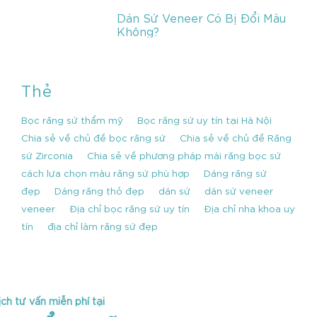
Dán Sứ Veneer Có Bị Đổi Màu
Không?
Thẻ
Bọc răng sứ thẩm mỹ
Bọc răng sứ uy tín tại Hà Nội
Chia sẻ về chủ đề bọc răng sứ
Chia sẻ về chủ đề Răng
sứ Zirconia
Chia sẻ về phương pháp mài răng bọc sứ
cách lựa chọn màu răng sứ phù hợp
Dáng răng sứ
đẹp
Dáng răng thỏ đẹp
dán sứ
dán sứ veneer
veneer
Địa chỉ bọc răng sứ uy tín
Địa chỉ nha khoa uy
tín
địa chỉ làm răng sứ đẹp
ịch tư vấn miễn phí tại