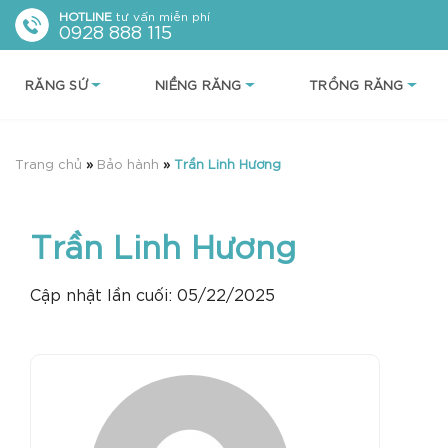
Chuyển
HOTLINE
tư vấn miễn phí
0928 888 115
đến
nội
RĂNG SỨ
NIỀNG RĂNG
TRỒNG RĂNG
dung
Trang chủ
»
Bảo hành
»
Trần Linh Hương
Trần Linh Hương
Cập nhật lần cuối: 05/22/2025