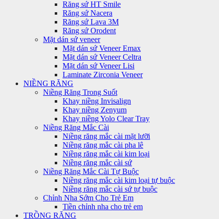
Răng sứ HT Smile
Răng sứ Nacera
Răng sứ Lava 3M
Răng sứ Orodent
Mặt dán sứ veneer
Mặt dán sứ Veneer Emax
Mặt dán sứ Veneer Celtra
Mặt dán sứ Veneer Lisi
Laminate Zirconia Veneer
NIỀNG RĂNG
Niềng Răng Trong Suốt
Khay niềng Invisalign
Khay niềng Zenyum
Khay niềng Yolo Clear Tray
Niềng Răng Mắc Cài
Niềng răng mắc cài mặt lưỡi
Niềng răng mắc cài pha lê
Niềng răng mắc cài kim loại
Niềng răng mắc cài sứ
Niềng Răng Mắc Cài Tự Buộc
Niềng răng mắc cài kim loại tự buộc
Niềng răng mắc cài sứ tự buộc
Chỉnh Nha Sớm Cho Trẻ Em
Tiền chỉnh nha cho trẻ em
TRỒNG RĂNG