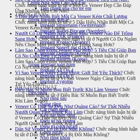
Chỉnh Nha Sớm Cho Trẻ Em
Chức năng bình luận bị tắt
ở Một Ca Veneer Đẹp Cần Đáp
Tiền chỉnh nha cho trẻ em
Ứng Những Tiêu Chí Nào?
TRỒNG RĂNG
5 Dấu Hiệu Nhận Biết Một Ca Veneer Kém Chất Lượng
Trồng Implant đơn lẻ
Chức năng bình luận bị tắt
ở 5 Dấu Hiệu Nhận Biết Một Ca
Implant Straumann (Switzerland)
Veneer Kém Chất Lượng
Implant Nobel Biocare (Sweden)
Người Có Da Ngăm Nên Chọn Màu Veneer Nào Để Trông
Implant ETK (France)
Sang Hơn?
Chức năng bình luận bị tắt
ở Người Có Da Ngăm
Implant Kontact (France)
Nên Chọn Màu Veneer Nào Để Trông Sang Hơn?
Implant SuperLine (USA)
Làm Sao Chọn Form Veneer Phù Hợp? 5 Tiêu Chí Giúp Bạn
Implant Dentium (Korea)
Có Nụ Cười Đẹp Tự Nhiên
Chức năng bình luận bị tắt
ở
Implant Biotem (Korea)
Làm Sao Chọn Form Veneer Phù Hợp? 5 Tiêu Chí Giúp Bạn
Trồng Implant toàn hàm
Có Nụ Cười Đẹp Tự Nhiên
Implant All On 4
Vì Sao Veneer Ngày Càng Được Giới Trẻ Yêu Thích?
Chức
Implant All On 6
năng bình luận bị tắt
ở Vì Sao Veneer Ngày Càng Được Giới
Implant Zygoma
Trẻ Yêu Thích?
NHA TỔNG QUÁT
Điều Bác Sĩ Muốn Bạn Biết Trước Khi Làm Veneer
Chức
Tiểu phẫu
năng bình luận bị tắt
ở Điều Bác Sĩ Muốn Bạn Biết Trước
Nhổ răng sâu
Khi Làm Veneer
Nang răng
Veneer Có Thật Sự Đẹp Như Quảng Cáo? Sự Thật Nhiều
Cắt chóp răng
Người Quan Tâm Trước Khi Làm
Chức năng bình luận bị tắt
Kéo dài thân răng
ở Veneer Có Thật Sự Đẹp Như Quảng Cáo? Sự Thật Nhiều
Điều trị hô xương
Người Quan Tâm Trước Khi Làm
Điều trị cười hở lợi
Dán Sứ Veneer Có Bị Đổi Màu Không?
Chức năng bình luận
Ghép nướu
bị tắt
ở Dán Sứ Veneer Có Bị Đổi Màu Không?
Nhổ răng khôn