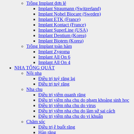
Trồng Implant đơn lẻ
Implant Straumann (Switzerland)
Implant Nobel Biocare (Sweden)
Implant ETK (France)
Implant Kontact (France)
Implant SuperLine (USA)
Implant Dentium (Korea)
Implant Biotem (Korea)
Trồng Implant toàn hàm
Implant Zygoma
Implant All On 6
Implant All On 4
NHA TỔNG QUÁT
Nội nha
Điều trị tuỷ răng lại
Điều trị tuỷ răng
Nha chu
Điều trị viêm quanh răng
Điều trị viêm nha chu do phạm khoảng sinh học
Điều trị viêm nha chu do virus
Điều trị viêm nha chu do làm sứ sai cách
Điều trị viêm nha chu do vi khuẩn
Chăm sóc
Điều trị ê buốt răng
Hàn răng