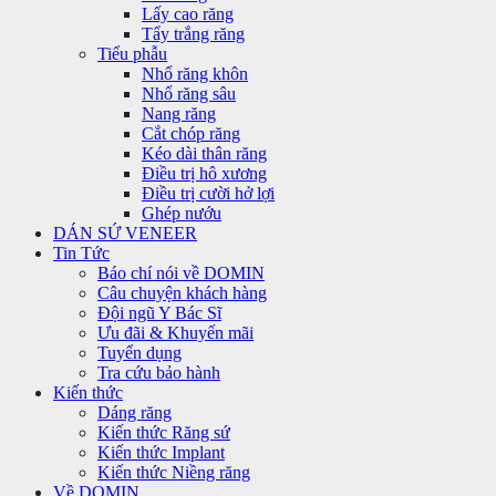
Lấy cao răng
Tẩy trắng răng
Tiểu phẫu
Nhổ răng khôn
Nhổ răng sâu
Nang răng
Cắt chóp răng
Kéo dài thân răng
Điều trị hô xương
Điều trị cười hở lợi
Ghép nướu
DÁN SỨ VENEER
Tin Tức
Báo chí nói về DOMIN
Câu chuyện khách hàng
Đội ngũ Y Bác Sĩ
Ưu đãi & Khuyến mãi
Tuyển dụng
Tra cứu bảo hành
Kiến thức
Dáng răng
Kiến thức Răng sứ
Kiến thức Implant
Kiến thức Niềng răng
Về DOMIN