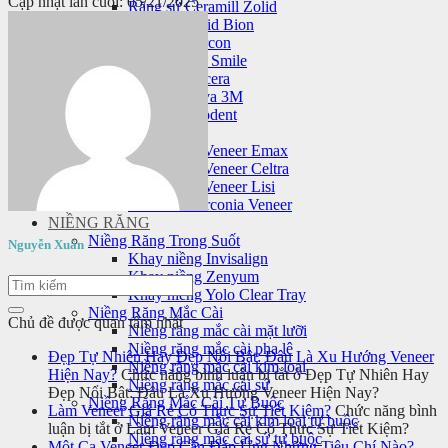
Cập nhật lần cuối: 05/21/2025
Răng sứ Ceramill Zolid
Răng sứ Zolid Bion
Răng sứ Cercon
Răng sứ HT Smile
Răng sứ Nacera
Răng sứ Lava 3M
Răng sứ Orodent
Mặt dán sứ veneer
Mặt dán sứ Veneer Emax
Mặt dán sứ Veneer Celtra
Mặt dán sứ Veneer Lisi
Laminate Zirconia Veneer
NIỀNG RĂNG
Niềng Răng Trong Suốt
Nguyễn Xuân
Khay niềng Invisalign
Khay niềng Zenyum
Khay niềng Yolo Clear Tray
Niềng Răng Mắc Cài
Chủ đề được quan tâm nhất
Niềng răng mắc cài mặt lưỡi
Niềng răng mắc cài pha lê
Đẹp Tự Nhiên Hay Đẹp Nổi Bật: Đâu Là Xu Hướng Veneer
Niềng răng mắc cài kim loại
Hiện Nay?
Chức năng bình luận bị tắt
ở Đẹp Tự Nhiên Hay
Niềng răng mắc cài sứ
Đẹp Nổi Bật: Đâu Là Xu Hướng Veneer Hiện Nay?
Niềng Răng Mắc Cài Tự Buộc
Làm Veneer Giá Rẻ Có Thực Sự Tiết Kiệm?
Chức năng bình
Niềng răng mắc cài kim loại tự buộc
luận bị tắt
ở Làm Veneer Giá Rẻ Có Thực Sự Tiết Kiệm?
Niềng răng mắc cài sứ tự buộc
Một Ca Veneer Đẹp Cần Đáp Ứng Những Tiêu Chí Nào?