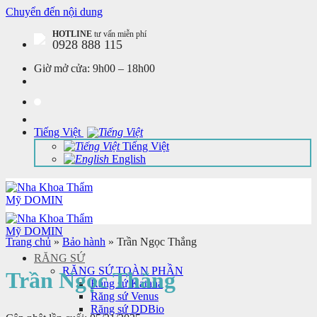
Chuyển đến nội dung
HOTLINE
tư vấn miễn phí
0928 888 115
Giờ mở cửa:
9h00 – 18h00
Tiếng Việt
Tiếng Việt
English
Trang chủ
»
Bảo hành
»
Trần Ngọc Thắng
RĂNG SỨ
RĂNG SỨ TOÀN PHẦN
Trần Ngọc Thắng
Răng sứ Katana
Răng sứ Venus
Răng sứ DDBio