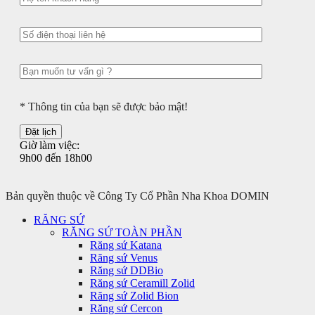
* Thông tin của bạn sẽ được bảo mật!
Giờ làm việc:
9h00 đến 18h00
Bản quyền thuộc về Công Ty Cổ Phần Nha Khoa DOMIN
RĂNG SỨ
RĂNG SỨ TOÀN PHẦN
Răng sứ Katana
Răng sứ Venus
Răng sứ DDBio
Răng sứ Ceramill Zolid
Răng sứ Zolid Bion
Răng sứ Cercon