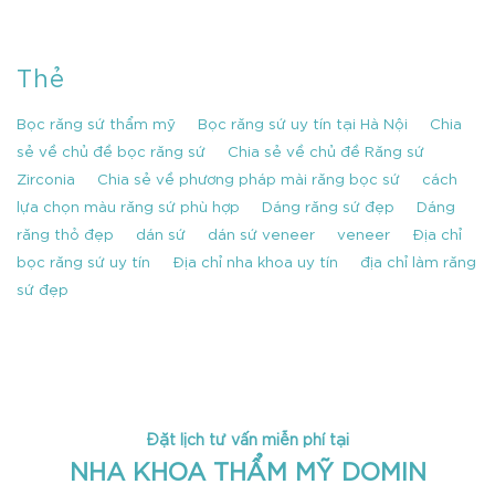
Thẻ
Bọc răng sứ thẩm mỹ
Bọc răng sứ uy tín tại Hà Nội
Chia
sẻ về chủ đề bọc răng sứ
Chia sẻ về chủ đề Răng sứ
Zirconia
Chia sẻ về phương pháp mài răng bọc sứ
cách
lựa chọn màu răng sứ phù hợp
Dáng răng sứ đẹp
Dáng
răng thỏ đẹp
dán sứ
dán sứ veneer
veneer
Địa chỉ
bọc răng sứ uy tín
Địa chỉ nha khoa uy tín
địa chỉ làm răng
sứ đẹp
Đặt lịch tư vấn miễn phí tại
NHA KHOA THẨM MỸ DOMIN