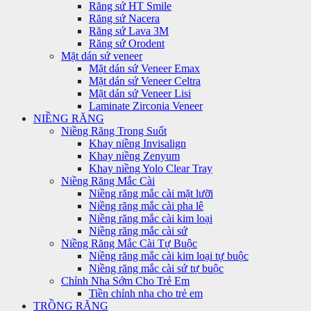
Răng sứ HT Smile
Răng sứ Nacera
Răng sứ Lava 3M
Răng sứ Orodent
Mặt dán sứ veneer
Mặt dán sứ Veneer Emax
Mặt dán sứ Veneer Celtra
Mặt dán sứ Veneer Lisi
Laminate Zirconia Veneer
NIỀNG RĂNG
Niềng Răng Trong Suốt
Khay niềng Invisalign
Khay niềng Zenyum
Khay niềng Yolo Clear Tray
Niềng Răng Mắc Cài
Niềng răng mắc cài mặt lưỡi
Niềng răng mắc cài pha lê
Niềng răng mắc cài kim loại
Niềng răng mắc cài sứ
Niềng Răng Mắc Cài Tự Buộc
Niềng răng mắc cài kim loại tự buộc
Niềng răng mắc cài sứ tự buộc
Chỉnh Nha Sớm Cho Trẻ Em
Tiền chỉnh nha cho trẻ em
TRỒNG RĂNG