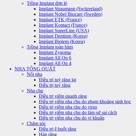
Trồng Implant đơn lẻ
Implant Straumann (Switzerland)
Implant Nobel Biocare (Sweden)
Implant ETK (France)
Implant Kontact (France)
Implant SuperLine (USA)
Implant Dentium (Korea)
Implant Biotem (Korea)
Trồng Implant toàn hàm
Implant Zygoma
Implant All On 6
Implant All On 4
NHA TỔNG QUÁT
Nội nha
Điều trị tuỷ răng lại
Điều trị tuỷ răng
Nha chu
Điều trị viêm quanh răng
Điều trị viêm nha chu do phạm khoảng sinh học
Điều trị viêm nha chu do virus
Điều trị viêm nha chu do làm sứ sai cách
Điều trị viêm nha chu do vi khuẩn
Chăm sóc
Điều trị ê buốt răng
Hàn răng