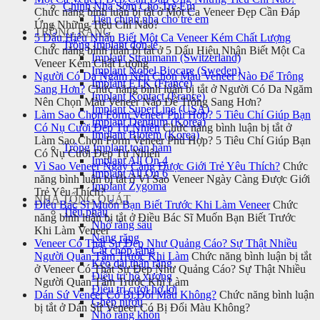
Chỉnh Nha Sớm Cho Trẻ Em
Chức năng bình luận bị tắt
ở Một Ca Veneer Đẹp Cần Đáp
Tiền chỉnh nha cho trẻ em
Ứng Những Tiêu Chí Nào?
TRỒNG RĂNG
5 Dấu Hiệu Nhận Biết Một Ca Veneer Kém Chất Lượng
Trồng Implant đơn lẻ
Chức năng bình luận bị tắt
ở 5 Dấu Hiệu Nhận Biết Một Ca
Implant Straumann (Switzerland)
Veneer Kém Chất Lượng
Implant Nobel Biocare (Sweden)
Người Có Da Ngăm Nên Chọn Màu Veneer Nào Để Trông
Implant ETK (France)
Sang Hơn?
Chức năng bình luận bị tắt
ở Người Có Da Ngăm
Implant Kontact (France)
Nên Chọn Màu Veneer Nào Để Trông Sang Hơn?
Implant SuperLine (USA)
Làm Sao Chọn Form Veneer Phù Hợp? 5 Tiêu Chí Giúp Bạn
Implant Dentium (Korea)
Có Nụ Cười Đẹp Tự Nhiên
Chức năng bình luận bị tắt
ở
Implant Biotem (Korea)
Làm Sao Chọn Form Veneer Phù Hợp? 5 Tiêu Chí Giúp Bạn
Trồng Implant toàn hàm
Có Nụ Cười Đẹp Tự Nhiên
Implant All On 4
Vì Sao Veneer Ngày Càng Được Giới Trẻ Yêu Thích?
Chức
Implant All On 6
năng bình luận bị tắt
ở Vì Sao Veneer Ngày Càng Được Giới
Implant Zygoma
Trẻ Yêu Thích?
NHA TỔNG QUÁT
Điều Bác Sĩ Muốn Bạn Biết Trước Khi Làm Veneer
Chức
Tiểu phẫu
năng bình luận bị tắt
ở Điều Bác Sĩ Muốn Bạn Biết Trước
Nhổ răng sâu
Khi Làm Veneer
Nang răng
Veneer Có Thật Sự Đẹp Như Quảng Cáo? Sự Thật Nhiều
Cắt chóp răng
Người Quan Tâm Trước Khi Làm
Chức năng bình luận bị tắt
Kéo dài thân răng
ở Veneer Có Thật Sự Đẹp Như Quảng Cáo? Sự Thật Nhiều
Điều trị hô xương
Người Quan Tâm Trước Khi Làm
Điều trị cười hở lợi
Dán Sứ Veneer Có Bị Đổi Màu Không?
Chức năng bình luận
Ghép nướu
bị tắt
ở Dán Sứ Veneer Có Bị Đổi Màu Không?
Nhổ răng khôn