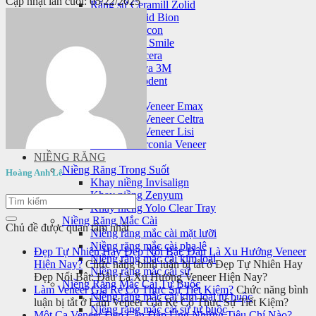
Cập nhật lần cuối: 05/22/2025
Răng sứ Ceramill Zolid
Răng sứ Zolid Bion
Răng sứ Cercon
Răng sứ HT Smile
Răng sứ Nacera
Răng sứ Lava 3M
Răng sứ Orodent
Mặt dán sứ veneer
Mặt dán sứ Veneer Emax
Mặt dán sứ Veneer Celtra
Mặt dán sứ Veneer Lisi
Laminate Zirconia Veneer
NIỀNG RĂNG
Niềng Răng Trong Suốt
Hoàng Anh Lê
Khay niềng Invisalign
Khay niềng Zenyum
Khay niềng Yolo Clear Tray
Niềng Răng Mắc Cài
Chủ đề được quan tâm nhất
Niềng răng mắc cài mặt lưỡi
Niềng răng mắc cài pha lê
Đẹp Tự Nhiên Hay Đẹp Nổi Bật: Đâu Là Xu Hướng Veneer
Niềng răng mắc cài kim loại
Hiện Nay?
Chức năng bình luận bị tắt
ở Đẹp Tự Nhiên Hay
Niềng răng mắc cài sứ
Đẹp Nổi Bật: Đâu Là Xu Hướng Veneer Hiện Nay?
Niềng Răng Mắc Cài Tự Buộc
Làm Veneer Giá Rẻ Có Thực Sự Tiết Kiệm?
Chức năng bình
Niềng răng mắc cài kim loại tự buộc
luận bị tắt
ở Làm Veneer Giá Rẻ Có Thực Sự Tiết Kiệm?
Niềng răng mắc cài sứ tự buộc
Một Ca Veneer Đẹp Cần Đáp Ứng Những Tiêu Chí Nào?