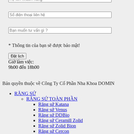
* Thông tin của bạn sẽ được bảo mật!
Giờ làm việc:
9h00 đến 18h00
Bản quyền thuộc về Công Ty Cổ Phần Nha Khoa DOMIN
RĂNG SỨ
RĂNG SỨ TOÀN PHẦN
Răng sứ Katana
Răng sứ Venus
Răng sứ DDBio
Răng sứ Ceramill Zolid
Răng sứ Zolid Bion
Răng sứ Cercon