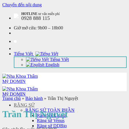
Chuyển đến nội dung
HOTLINE
tư vấn miễn phí
0928 888 115
Giờ mở cửa:
9h00 – 18h00
Tiếng Việt
Tiếng Việt
English
Trang chủ
»
Bảo hành
»
Trần Thị Nguyệt
RĂNG SỨ
RĂNG SỨ TOÀN PHẦN
Trần Thị Nguyệt
Răng sứ Katana
Răng sứ Venus
Răng sứ DDBio