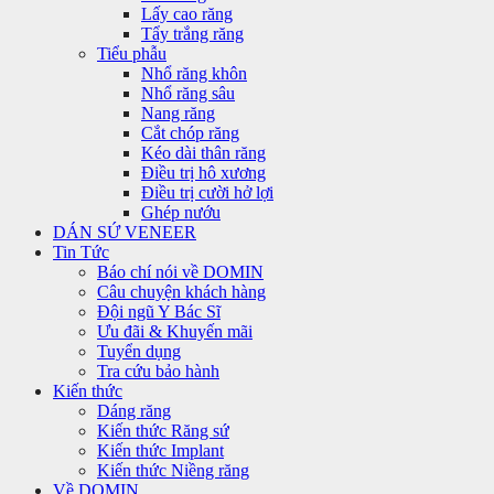
Lấy cao răng
Tẩy trắng răng
Tiểu phẫu
Nhổ răng khôn
Nhổ răng sâu
Nang răng
Cắt chóp răng
Kéo dài thân răng
Điều trị hô xương
Điều trị cười hở lợi
Ghép nướu
DÁN SỨ VENEER
Tin Tức
Báo chí nói về DOMIN
Câu chuyện khách hàng
Đội ngũ Y Bác Sĩ
Ưu đãi & Khuyến mãi
Tuyển dụng
Tra cứu bảo hành
Kiến thức
Dáng răng
Kiến thức Răng sứ
Kiến thức Implant
Kiến thức Niềng răng
Về DOMIN