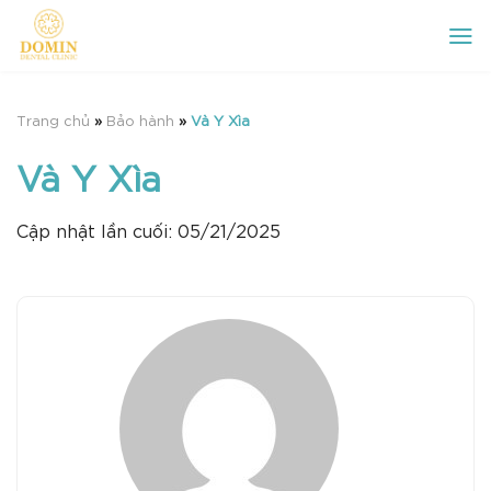
Chuyển
đến
nội
dung
Trang chủ
»
Bảo hành
»
Và Y Xìa
Và Y Xìa
Cập nhật lần cuối: 05/21/2025