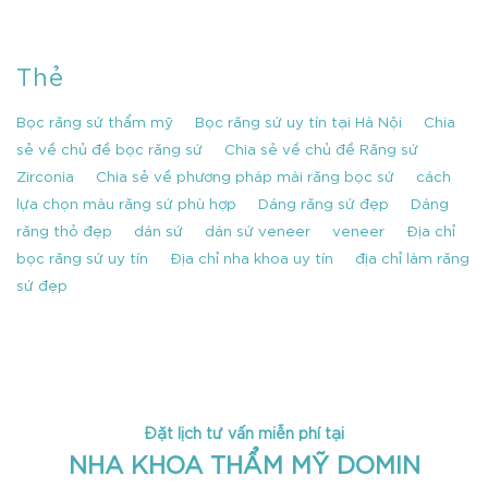
Thẻ
Bọc răng sứ thẩm mỹ
Bọc răng sứ uy tín tại Hà Nội
Chia
sẻ về chủ đề bọc răng sứ
Chia sẻ về chủ đề Răng sứ
Zirconia
Chia sẻ về phương pháp mài răng bọc sứ
cách
lựa chọn màu răng sứ phù hợp
Dáng răng sứ đẹp
Dáng
răng thỏ đẹp
dán sứ
dán sứ veneer
veneer
Địa chỉ
bọc răng sứ uy tín
Địa chỉ nha khoa uy tín
địa chỉ làm răng
sứ đẹp
Đặt lịch tư vấn miễn phí tại
NHA KHOA THẨM MỸ DOMIN