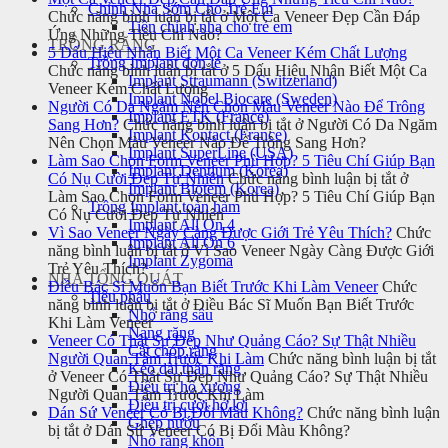
Chỉnh Nha Sớm Cho Trẻ Em
Chức năng bình luận bị tắt
ở Một Ca Veneer Đẹp Cần Đáp
Tiền chỉnh nha cho trẻ em
Ứng Những Tiêu Chí Nào?
TRỒNG RĂNG
5 Dấu Hiệu Nhận Biết Một Ca Veneer Kém Chất Lượng
Trồng Implant đơn lẻ
Chức năng bình luận bị tắt
ở 5 Dấu Hiệu Nhận Biết Một Ca
Implant Straumann (Switzerland)
Veneer Kém Chất Lượng
Implant Nobel Biocare (Sweden)
Người Có Da Ngăm Nên Chọn Màu Veneer Nào Để Trông
Implant ETK (France)
Sang Hơn?
Chức năng bình luận bị tắt
ở Người Có Da Ngăm
Implant Kontact (France)
Nên Chọn Màu Veneer Nào Để Trông Sang Hơn?
Implant SuperLine (USA)
Làm Sao Chọn Form Veneer Phù Hợp? 5 Tiêu Chí Giúp Bạn
Implant Dentium (Korea)
Có Nụ Cười Đẹp Tự Nhiên
Chức năng bình luận bị tắt
ở
Implant Biotem (Korea)
Làm Sao Chọn Form Veneer Phù Hợp? 5 Tiêu Chí Giúp Bạn
Trồng Implant toàn hàm
Có Nụ Cười Đẹp Tự Nhiên
Implant All On 4
Vì Sao Veneer Ngày Càng Được Giới Trẻ Yêu Thích?
Chức
Implant All On 6
năng bình luận bị tắt
ở Vì Sao Veneer Ngày Càng Được Giới
Implant Zygoma
Trẻ Yêu Thích?
NHA TỔNG QUÁT
Điều Bác Sĩ Muốn Bạn Biết Trước Khi Làm Veneer
Chức
Tiểu phẫu
năng bình luận bị tắt
ở Điều Bác Sĩ Muốn Bạn Biết Trước
Nhổ răng sâu
Khi Làm Veneer
Nang răng
Veneer Có Thật Sự Đẹp Như Quảng Cáo? Sự Thật Nhiều
Cắt chóp răng
Người Quan Tâm Trước Khi Làm
Chức năng bình luận bị tắt
Kéo dài thân răng
ở Veneer Có Thật Sự Đẹp Như Quảng Cáo? Sự Thật Nhiều
Điều trị hô xương
Người Quan Tâm Trước Khi Làm
Điều trị cười hở lợi
Dán Sứ Veneer Có Bị Đổi Màu Không?
Chức năng bình luận
Ghép nướu
bị tắt
ở Dán Sứ Veneer Có Bị Đổi Màu Không?
Nhổ răng khôn