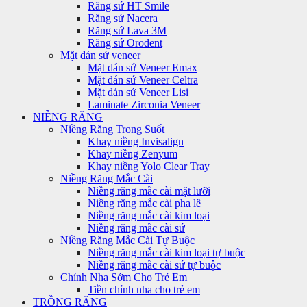
Răng sứ HT Smile
Răng sứ Nacera
Răng sứ Lava 3M
Răng sứ Orodent
Mặt dán sứ veneer
Mặt dán sứ Veneer Emax
Mặt dán sứ Veneer Celtra
Mặt dán sứ Veneer Lisi
Laminate Zirconia Veneer
NIỀNG RĂNG
Niềng Răng Trong Suốt
Khay niềng Invisalign
Khay niềng Zenyum
Khay niềng Yolo Clear Tray
Niềng Răng Mắc Cài
Niềng răng mắc cài mặt lưỡi
Niềng răng mắc cài pha lê
Niềng răng mắc cài kim loại
Niềng răng mắc cài sứ
Niềng Răng Mắc Cài Tự Buộc
Niềng răng mắc cài kim loại tự buộc
Niềng răng mắc cài sứ tự buộc
Chỉnh Nha Sớm Cho Trẻ Em
Tiền chỉnh nha cho trẻ em
TRỒNG RĂNG