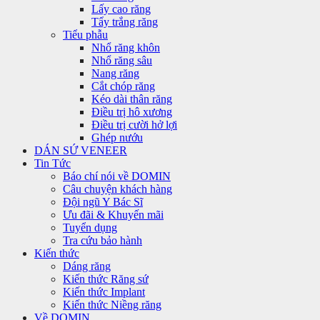
Lấy cao răng
Tẩy trắng răng
Tiểu phẫu
Nhổ răng khôn
Nhổ răng sâu
Nang răng
Cắt chóp răng
Kéo dài thân răng
Điều trị hô xương
Điều trị cười hở lợi
Ghép nướu
DÁN SỨ VENEER
Tin Tức
Báo chí nói về DOMIN
Câu chuyện khách hàng
Đội ngũ Y Bác Sĩ
Ưu đãi & Khuyến mãi
Tuyển dụng
Tra cứu bảo hành
Kiến thức
Dáng răng
Kiến thức Răng sứ
Kiến thức Implant
Kiến thức Niềng răng
Về DOMIN