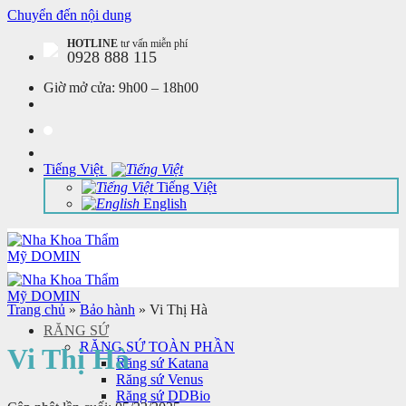
Chuyển đến nội dung
HOTLINE
tư vấn miễn phí
0928 888 115
Giờ mở cửa:
9h00 – 18h00
Tiếng Việt
Tiếng Việt
English
Trang chủ
»
Bảo hành
»
Vi Thị Hà
RĂNG SỨ
RĂNG SỨ TOÀN PHẦN
Vi Thị Hà
Răng sứ Katana
Răng sứ Venus
Răng sứ DDBio