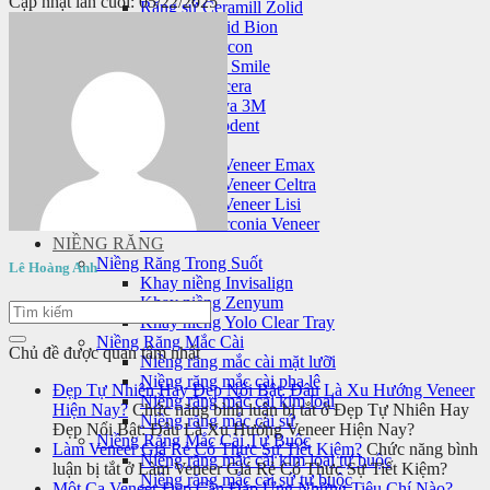
Cập nhật lần cuối: 05/22/2025
Răng sứ Ceramill Zolid
Răng sứ Zolid Bion
Răng sứ Cercon
Răng sứ HT Smile
Răng sứ Nacera
Răng sứ Lava 3M
Răng sứ Orodent
Mặt dán sứ veneer
Mặt dán sứ Veneer Emax
Mặt dán sứ Veneer Celtra
Mặt dán sứ Veneer Lisi
Laminate Zirconia Veneer
NIỀNG RĂNG
Niềng Răng Trong Suốt
Lê Hoàng Anh
Khay niềng Invisalign
Khay niềng Zenyum
Khay niềng Yolo Clear Tray
Niềng Răng Mắc Cài
Chủ đề được quan tâm nhất
Niềng răng mắc cài mặt lưỡi
Niềng răng mắc cài pha lê
Đẹp Tự Nhiên Hay Đẹp Nổi Bật: Đâu Là Xu Hướng Veneer
Niềng răng mắc cài kim loại
Hiện Nay?
Chức năng bình luận bị tắt
ở Đẹp Tự Nhiên Hay
Niềng răng mắc cài sứ
Đẹp Nổi Bật: Đâu Là Xu Hướng Veneer Hiện Nay?
Niềng Răng Mắc Cài Tự Buộc
Làm Veneer Giá Rẻ Có Thực Sự Tiết Kiệm?
Chức năng bình
Niềng răng mắc cài kim loại tự buộc
luận bị tắt
ở Làm Veneer Giá Rẻ Có Thực Sự Tiết Kiệm?
Niềng răng mắc cài sứ tự buộc
Một Ca Veneer Đẹp Cần Đáp Ứng Những Tiêu Chí Nào?