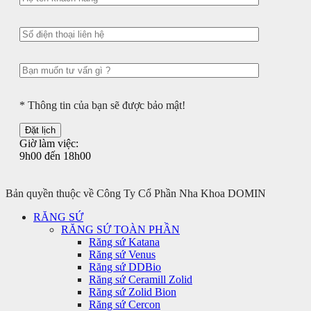
* Thông tin của bạn sẽ được bảo mật!
Giờ làm việc:
9h00 đến 18h00
Bản quyền thuộc về Công Ty Cổ Phần Nha Khoa DOMIN
RĂNG SỨ
RĂNG SỨ TOÀN PHẦN
Răng sứ Katana
Răng sứ Venus
Răng sứ DDBio
Răng sứ Ceramill Zolid
Răng sứ Zolid Bion
Răng sứ Cercon