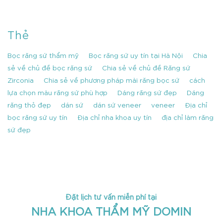
Thẻ
Bọc răng sứ thẩm mỹ
Bọc răng sứ uy tín tại Hà Nội
Chia
sẻ về chủ đề bọc răng sứ
Chia sẻ về chủ đề Răng sứ
Zirconia
Chia sẻ về phương pháp mài răng bọc sứ
cách
lựa chọn màu răng sứ phù hợp
Dáng răng sứ đẹp
Dáng
răng thỏ đẹp
dán sứ
dán sứ veneer
veneer
Địa chỉ
bọc răng sứ uy tín
Địa chỉ nha khoa uy tín
địa chỉ làm răng
sứ đẹp
Đặt lịch tư vấn miễn phí tại
NHA KHOA THẨM MỸ DOMIN