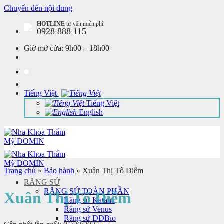
Chuyển đến nội dung
HOTLINE
tư vấn miễn phí
0928 888 115
Giờ mở cửa:
9h00 – 18h00
Tiếng Việt
Tiếng Việt
English
Trang chủ
»
Bảo hành
»
Xuân Thị Tố Diễm
RĂNG SỨ
RĂNG SỨ TOÀN PHẦN
Xuân Thị Tố Diễm
Răng sứ Katana
Răng sứ Venus
Răng sứ DDBio