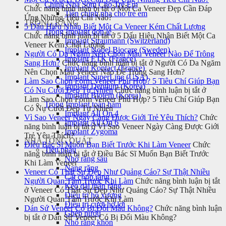
Chỉnh Nha Sớm Cho Trẻ Em
Chức năng bình luận bị tắt
ở Một Ca Veneer Đẹp Cần Đáp
Tiền chỉnh nha cho trẻ em
Ứng Những Tiêu Chí Nào?
TRỒNG RĂNG
5 Dấu Hiệu Nhận Biết Một Ca Veneer Kém Chất Lượng
Trồng Implant đơn lẻ
Chức năng bình luận bị tắt
ở 5 Dấu Hiệu Nhận Biết Một Ca
Implant Straumann (Switzerland)
Veneer Kém Chất Lượng
Implant Nobel Biocare (Sweden)
Người Có Da Ngăm Nên Chọn Màu Veneer Nào Để Trông
Implant ETK (France)
Sang Hơn?
Chức năng bình luận bị tắt
ở Người Có Da Ngăm
Implant Kontact (France)
Nên Chọn Màu Veneer Nào Để Trông Sang Hơn?
Implant SuperLine (USA)
Làm Sao Chọn Form Veneer Phù Hợp? 5 Tiêu Chí Giúp Bạn
Implant Dentium (Korea)
Có Nụ Cười Đẹp Tự Nhiên
Chức năng bình luận bị tắt
ở
Implant Biotem (Korea)
Làm Sao Chọn Form Veneer Phù Hợp? 5 Tiêu Chí Giúp Bạn
Trồng Implant toàn hàm
Có Nụ Cười Đẹp Tự Nhiên
Implant All On 4
Vì Sao Veneer Ngày Càng Được Giới Trẻ Yêu Thích?
Chức
Implant All On 6
năng bình luận bị tắt
ở Vì Sao Veneer Ngày Càng Được Giới
Implant Zygoma
Trẻ Yêu Thích?
NHA TỔNG QUÁT
Điều Bác Sĩ Muốn Bạn Biết Trước Khi Làm Veneer
Chức
Tiểu phẫu
năng bình luận bị tắt
ở Điều Bác Sĩ Muốn Bạn Biết Trước
Nhổ răng sâu
Khi Làm Veneer
Nang răng
Veneer Có Thật Sự Đẹp Như Quảng Cáo? Sự Thật Nhiều
Cắt chóp răng
Người Quan Tâm Trước Khi Làm
Chức năng bình luận bị tắt
Kéo dài thân răng
ở Veneer Có Thật Sự Đẹp Như Quảng Cáo? Sự Thật Nhiều
Điều trị hô xương
Người Quan Tâm Trước Khi Làm
Điều trị cười hở lợi
Dán Sứ Veneer Có Bị Đổi Màu Không?
Chức năng bình luận
Ghép nướu
bị tắt
ở Dán Sứ Veneer Có Bị Đổi Màu Không?
Nhổ răng khôn