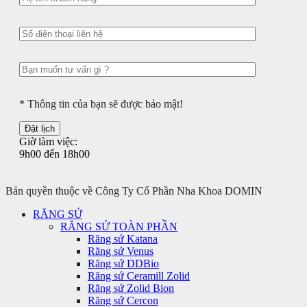
* Thông tin của bạn sẽ được bảo mật!
Giờ làm việc:
9h00 đến 18h00
Bản quyền thuộc về Công Ty Cổ Phần Nha Khoa DOMIN
RĂNG SỨ
RĂNG SỨ TOÀN PHẦN
Răng sứ Katana
Răng sứ Venus
Răng sứ DDBio
Răng sứ Ceramill Zolid
Răng sứ Zolid Bion
Răng sứ Cercon