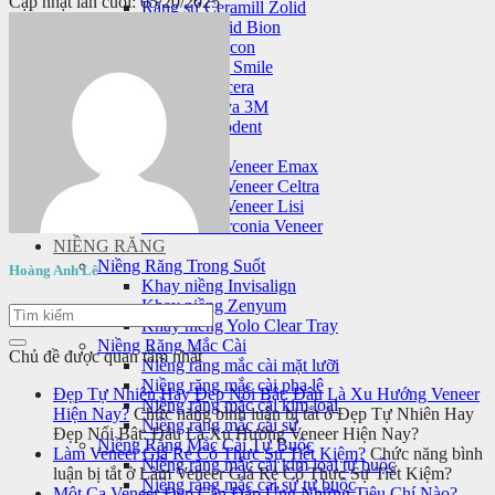
Cập nhật lần cuối: 05/20/2025
Răng sứ Ceramill Zolid
Răng sứ Zolid Bion
Răng sứ Cercon
Răng sứ HT Smile
Răng sứ Nacera
Răng sứ Lava 3M
Răng sứ Orodent
Mặt dán sứ veneer
Mặt dán sứ Veneer Emax
Mặt dán sứ Veneer Celtra
Mặt dán sứ Veneer Lisi
Laminate Zirconia Veneer
NIỀNG RĂNG
Niềng Răng Trong Suốt
Hoàng Anh Lê
Khay niềng Invisalign
Khay niềng Zenyum
Khay niềng Yolo Clear Tray
Niềng Răng Mắc Cài
Chủ đề được quan tâm nhất
Niềng răng mắc cài mặt lưỡi
Niềng răng mắc cài pha lê
Đẹp Tự Nhiên Hay Đẹp Nổi Bật: Đâu Là Xu Hướng Veneer
Niềng răng mắc cài kim loại
Hiện Nay?
Chức năng bình luận bị tắt
ở Đẹp Tự Nhiên Hay
Niềng răng mắc cài sứ
Đẹp Nổi Bật: Đâu Là Xu Hướng Veneer Hiện Nay?
Niềng Răng Mắc Cài Tự Buộc
Làm Veneer Giá Rẻ Có Thực Sự Tiết Kiệm?
Chức năng bình
Niềng răng mắc cài kim loại tự buộc
luận bị tắt
ở Làm Veneer Giá Rẻ Có Thực Sự Tiết Kiệm?
Niềng răng mắc cài sứ tự buộc
Một Ca Veneer Đẹp Cần Đáp Ứng Những Tiêu Chí Nào?