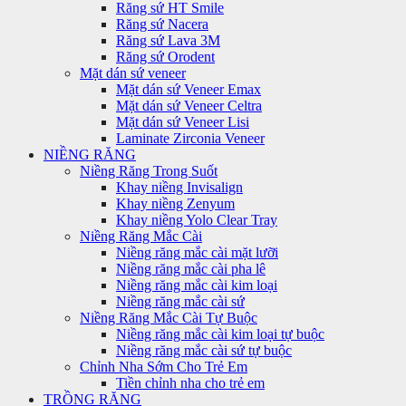
Răng sứ HT Smile
Răng sứ Nacera
Răng sứ Lava 3M
Răng sứ Orodent
Mặt dán sứ veneer
Mặt dán sứ Veneer Emax
Mặt dán sứ Veneer Celtra
Mặt dán sứ Veneer Lisi
Laminate Zirconia Veneer
NIỀNG RĂNG
Niềng Răng Trong Suốt
Khay niềng Invisalign
Khay niềng Zenyum
Khay niềng Yolo Clear Tray
Niềng Răng Mắc Cài
Niềng răng mắc cài mặt lưỡi
Niềng răng mắc cài pha lê
Niềng răng mắc cài kim loại
Niềng răng mắc cài sứ
Niềng Răng Mắc Cài Tự Buộc
Niềng răng mắc cài kim loại tự buộc
Niềng răng mắc cài sứ tự buộc
Chỉnh Nha Sớm Cho Trẻ Em
Tiền chỉnh nha cho trẻ em
TRỒNG RĂNG