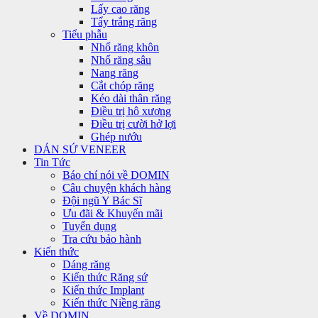
Lấy cao răng
Tẩy trắng răng
Tiểu phẫu
Nhổ răng khôn
Nhổ răng sâu
Nang răng
Cắt chóp răng
Kéo dài thân răng
Điều trị hô xương
Điều trị cười hở lợi
Ghép nướu
DÁN SỨ VENEER
Tin Tức
Báo chí nói về DOMIN
Câu chuyện khách hàng
Đội ngũ Y Bác Sĩ
Ưu đãi & Khuyến mãi
Tuyển dụng
Tra cứu bảo hành
Kiến thức
Dáng răng
Kiến thức Răng sứ
Kiến thức Implant
Kiến thức Niềng răng
Về DOMIN