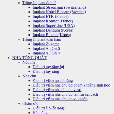
Trồng Implant đơn lẻ
Implant Straumann (Switzerland)
Implant Nobel Biocare (Sweden)
Implant ETK (France)
Implant Kontact (France)
Implant SuperLine (USA)
Implant Dentium (Korea)
Implant Biotem (Korea)
Trồng Implant toàn hàm
Implant Zygoma
Implant All On 6
Implant All On 4
NHA TỔNG QUÁT
Nội nha
Điều trị tuỷ răng lại
Điều trị tuỷ răng
Nha chu
Điều trị viêm quanh răng
Điều trị viêm nha chu do phạm khoảng sinh học
Điều trị viêm nha chu do virus
Điều trị viêm nha chu do làm sứ sai cách
Điều trị viêm nha chu do vi khuẩn
Chăm sóc
Điều trị ê buốt răng
Hàn răng