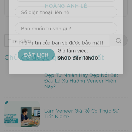
HOÀNG ANH LÊ
* Thông tin của bạn sẽ được bảo mật!
Chủ đề được quan tâm nhất
Giờ làm việc:
9h00 đến 18h00
Đẹp Tự Nhiên Hay Đẹp Nổi Bật:
Đâu Là Xu Hướng Veneer Hiện
Nay?
Làm Veneer Giá Rẻ Có Thực Sự
Tiết Kiệm?