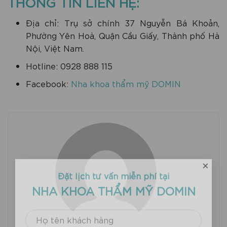
THÔNG TIN LIÊN HỆ:
Địa chỉ: Trụ sở chính 37 Nguyễn Bá Khoản,
Phường Yên Hoà, Quận Cầu Giấy, Thành phố Hà
Nội, Việt Nam.
Hotline: 0928 888 115
Facebook:
Nha khoa thẩm mỹ DOMIN
×
Đặt lịch tư vấn miễn phí tại
NHA KHOA THẨM MỸ DOMIN