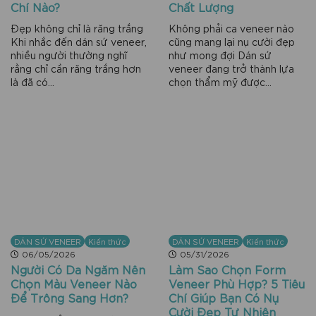
Chí Nào?
Chất Lượng
Đẹp không chỉ là răng trắng
Không phải ca veneer nào
Khi nhắc đến dán sứ veneer,
cũng mang lại nụ cười đẹp
nhiều người thường nghĩ
như mong đợi Dán sứ
rằng chỉ cần răng trắng hơn
veneer đang trở thành lựa
là đã có...
chọn thẩm mỹ được...
DÁN SỨ VENEER
Kiến thức
DÁN SỨ VENEER
Kiến thức
06/05/2026
05/31/2026
Người Có Da Ngăm Nên
Làm Sao Chọn Form
Chọn Màu Veneer Nào
Veneer Phù Hợp? 5 Tiêu
Để Trông Sang Hơn?
Chí Giúp Bạn Có Nụ
Cười Đẹp Tự Nhiên