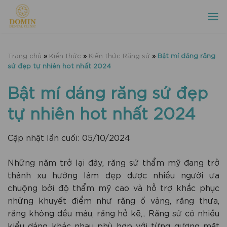
Chuyển
đến
nội
dung
Trang chủ
»
Kiến thức
»
Kiến thức Răng sứ
»
Bật mí dáng răng
sứ đẹp tự nhiên hot nhất 2024
Bật mí dáng răng sứ đẹp
tự nhiên hot nhất 2024
Cập nhật lần cuối: 05/10/2024
Những năm trở lại đây, răng sứ thẩm mỹ đang trở
thành xu hướng làm đẹp được nhiều người ưa
chuộng bởi độ thẩm mỹ cao và hỗ trợ khắc phục
những khuyết điểm như răng ố vàng, răng thưa,
răng không đều màu, răng hở kẽ,.. Răng sứ có nhiều
kiểu dáng khác nhau phù hợp với từng gương mặt