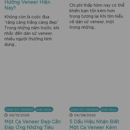
Hướng Veneer Hiện
Chi phí thấp hôm nay có thể
Nay?
khiến bạn tốn kém hơn
trong tương lai Khi tìm hiểu
Không còn là cuộc đua
về dán sứ veneer, một
“răng càng trắng càng đẹp”
trong những...
Trong những năm trước, khi
nhắc đến dán sứ veneer,
nhiều người thường hình
dung...
DÁN SỨ VENEER
Kiến thức
DÁN SỨ VENEER
Kiến thức
06/13/2026
06/08/2026
Một Ca Veneer Đẹp Cần
5 Dấu Hiệu Nhận Biết
Đáp Ứng Những Tiêu
Một Ca Veneer Kém