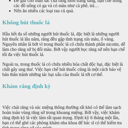
Để giữ cho màu sắc của răng luôn trắng sáng, hạn chế uống
các đồ uống có ga và có màu như cà phê, trà…
Nên ăn nhiều các loại rau củ quả.
Không hút thuốc lá
Hầu hết đa số những người hút thuốc lá, đặc biệt là những người
hút thuốc lá lâu năm, răng đều gặp tình trạng xỉn màu, ố vàng.
Nguyên nhân là bởi vì trong thuốc lá có chứa thành phần nicotin, dễ
làm cho răng sứ bị đổi màu. Bởi vậy người bọc răng sứ nên hạn chế
tối đa việc hút thuốc lá.
Ngoài ra, trong thuốc lá có chứa nhiều hóa chất độc hại, đặc biệt là
chất gây ung thư. Việc hạn chế hút thuốc cũng là một cách bảo vệ
bản thân tránh những tác hại xấu của thuốc lá tới cơ thể.
Khám răng định kỳ
Việc chải răng và súc miệng thông thường rất khó có thể làm sạch
hoàn toàn vùng răng sứ trong khoang miệng. Bởi vậy, việc khám
răng định kỳ là việc làm rất quan trọng. Định kỳ 6 tháng một lần,
bạn có thể ghé các phòng khám nha khoa để bác sĩ có thể kiểm tra
tình trạng răng sứ của mình.