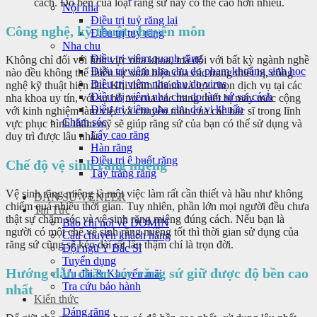
cách. Độ bền của loại răng sứ này có thể cao hơn nhiều.
Nội nha
Điều trị tuỷ răng lại
Công nghệ, kỹ thuật chuyên môn
Điều trị tuỷ răng
Nha chu
Điều trị viêm quanh răng
Không chỉ đối với lĩnh vực nha khoa, mà đối với bất kỳ ngành nghề
Điều trị viêm nha chu do phạm khoảng sinh học
nào đều không thể thiếu sự xuất hiện của các trang thiết bị, công
Điều trị viêm nha chu do virus
nghệ kỹ thuật hiện đại. Khi thăm khám và lựa chọn dịch vụ tại các
Điều trị viêm nha chu do làm sứ sai cách
nha khoa uy tín, với sự hỗ trợ của các trang thiết bị máy móc cộng
Điều trị viêm nha chu do vi khuẩn
với kinh nghiệm làm việc và chuyên môn của các bác sĩ trong lĩnh
Chăm sóc
vực phục hình thẩm mỹ sẽ giúp răng sứ của bạn có thể sử dụng và
Lấy cao răng
duy trì được lâu nhất.
Hàn răng
Điều trị ê buốt răng
Chế độ vệ sinh răng miệng
Tẩy trắng răng
Vệ sinh răng miệng là một việc làm rất cần thiết và hầu như không
DÁN SỨ VENEER
chiếm quá nhiều thời gian. Tuy nhiên, phần lớn mọi người đều chưa
Tin Tức
thật sự chăm sóc và vệ sinh răng miệng đúng cách. Nếu bạn là
Báo chí nói về DOMIN
người có một chế vệ sinh răng miệng tốt thì thời gian sử dụng của
Câu chuyện khách hàng
răng sứ cũng sẽ kéo dài rất lâu thậm chí là trọn đời.
Đội ngũ Y Bác Sĩ
Tuyển dụng
Hướng dẫn chăm sóc răng sứ giữ được độ bền cao
Ưu đãi & Khuyến mãi
Tra cứu bảo hành
nhất
Kiến thức
Dáng răng