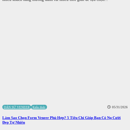
DÁN SỨ VENEER
Kiến thức
05/31/2026
Làm Sao Chọn Form Veneer Phù Hợp? 5 Tiêu Chí Giúp Bạn Có Nụ Cười
Đẹp Tự Nhiên