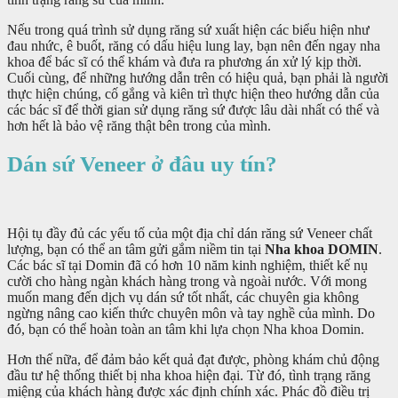
Nếu trong quá trình sử dụng răng sứ xuất hiện các biểu hiện như
đau nhức, ê buốt, răng có dấu hiệu lung lay, bạn nên đến ngay nha
khoa để bác sĩ có thể khám và đưa ra phương án xử lý kịp thời.
Cuối cùng, để những hướng dẫn trên có hiệu quả, bạn phải là người
thực hiện chúng, cố gắng và kiên trì thực hiện theo hướng dẫn của
các bác sĩ để thời gian sử dụng răng sứ được lâu dài nhất có thể và
hơn hết là bảo vệ răng thật bên trong của mình.
Dán sứ Veneer ở đâu uy tín?
Hội tụ đầy đủ các yếu tố của một địa chỉ dán răng sứ Veneer chất
lượng, bạn có thể an tâm gửi gắm niềm tin tại
Nha khoa DOMIN
.
Các bác sĩ tại Domin đã có hơn 10 năm kinh nghiệm, thiết kế nụ
cười cho hàng ngàn khách hàng trong và ngoài nước. Với mong
muốn mang đến dịch vụ dán sứ tốt nhất, các chuyên gia không
ngừng nâng cao kiến thức chuyên môn và tay nghề của mình. Do
đó, bạn có thể hoàn toàn an tâm khi lựa chọn Nha khoa Domin.
Hơn thế nữa, để đảm bảo kết quả đạt được, phòng khám chủ động
đầu tư hệ thống thiết bị nha khoa hiện đại. Từ đó, tình trạng răng
miệng của khách hàng được xác định chính xác. Phác đồ điều trị