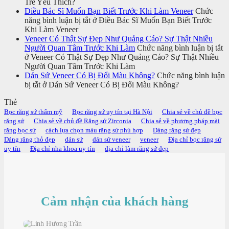
Trẻ Yêu Thích?
Điều Bác Sĩ Muốn Bạn Biết Trước Khi Làm Veneer
Chức
năng bình luận bị tắt
ở Điều Bác Sĩ Muốn Bạn Biết Trước
Khi Làm Veneer
Veneer Có Thật Sự Đẹp Như Quảng Cáo? Sự Thật Nhiều
Người Quan Tâm Trước Khi Làm
Chức năng bình luận bị tắt
ở Veneer Có Thật Sự Đẹp Như Quảng Cáo? Sự Thật Nhiều
Người Quan Tâm Trước Khi Làm
Dán Sứ Veneer Có Bị Đổi Màu Không?
Chức năng bình luận
bị tắt
ở Dán Sứ Veneer Có Bị Đổi Màu Không?
Thẻ
Bọc răng sứ thẩm mỹ
Bọc răng sứ uy tín tại Hà Nội
Chia sẻ về chủ đề bọc
răng sứ
Chia sẻ về chủ đề Răng sứ Zirconia
Chia sẻ về phương pháp mài
răng bọc sứ
cách lựa chọn màu răng sứ phù hợp
Dáng răng sứ đẹp
Dáng răng thỏ đẹp
dán sứ
dán sứ veneer
veneer
Địa chỉ bọc răng sứ
uy tín
Địa chỉ nha khoa uy tín
địa chỉ làm răng sứ đẹp
Cảm nhận của khách hàng