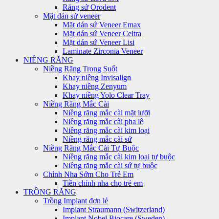
Răng sứ Orodent
Mặt dán sứ veneer
Mặt dán sứ Veneer Emax
Mặt dán sứ Veneer Celtra
Mặt dán sứ Veneer Lisi
Laminate Zirconia Veneer
NIỀNG RĂNG
Niềng Răng Trong Suốt
Khay niềng Invisalign
Khay niềng Zenyum
Khay niềng Yolo Clear Tray
Niềng Răng Mắc Cài
Niềng răng mắc cài mặt lưỡi
Niềng răng mắc cài pha lê
Niềng răng mắc cài kim loại
Niềng răng mắc cài sứ
Niềng Răng Mắc Cài Tự Buộc
Niềng răng mắc cài kim loại tự buộc
Niềng răng mắc cài sứ tự buộc
Chỉnh Nha Sớm Cho Trẻ Em
Tiền chỉnh nha cho trẻ em
TRỒNG RĂNG
Trồng Implant đơn lẻ
Implant Straumann (Switzerland)
Implant Nobel Biocare (Sweden)