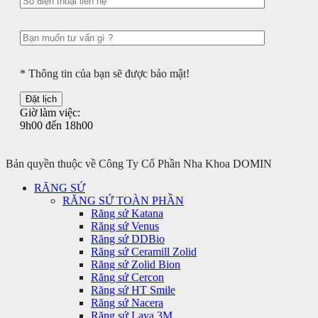
* Thông tin của bạn sẽ được bảo mật!
Giờ làm việc:
9h00 đến 18h00
Bản quyền thuộc về Công Ty Cổ Phần Nha Khoa DOMIN
RĂNG SỨ
RĂNG SỨ TOÀN PHẦN
Răng sứ Katana
Răng sứ Venus
Răng sứ DDBio
Răng sứ Ceramill Zolid
Răng sứ Zolid Bion
Răng sứ Cercon
Răng sứ HT Smile
Răng sứ Nacera
Răng sứ Lava 3M