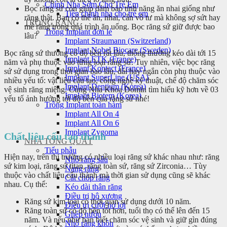
Chỉnh Nha Sớm Cho Trẻ Em
Bọc răng sứ còn giúp đảm bảo tính năng ăn nhai giống như
Tiền chỉnh nha cho trẻ em
răng thật. Bạn có thể ăn, nhai, cắn vô tư mà không sợ sứt hay
TRỒNG RĂNG
mẻ răng trong quá trình ăn uống. Bọc răng sứ giữ được bao
Trồng Implant đơn lẻ
lâu?
Implant Straumann (Switzerland)
Implant Nobel Biocare (Sweden)
Bọc răng sứ thường có độ bền rất lâu, thông thường kéo dài tới 15
Implant ETK (France)
năm và phụ thuộc vào từng loại răng sứ. Tuy nhiên, việc bọc răng
Implant Kontact (France)
sứ sử dụng trong thời gian bao lâu, dài hay ngắn còn phụ thuộc vào
Implant SuperLine (USA)
nhiều yếu tố: vật liệu cấu tạo, công nghệ kỹ thuật, chế độ chăm sóc
Implant Dentium (Korea)
vệ sinh răng miệng. Cùng Nha Khoa Domin tìm hiểu kỹ hơn về 03
Implant Biotem (Korea)
yếu tố ảnh hưởng tới độ bền của răng sứ nhé!
Trồng Implant toàn hàm
Implant All On 4
Implant All On 6
Implant Zygoma
Chất liệu cấu tạo thành
NHA TỔNG QUÁT
Tiểu phẫu
Hiện nay, trên thị trường có nhiều loại răng sứ khác nhau như: răng
Nhổ răng sâu
sứ kim loại, răng sứ titan, răng toàn sứ, răng sứ Zirconia… Tùy
Nang răng
thuộc vào chất liệu cấu thành mà thời gian sử dụng cũng sẽ khác
Cắt chóp răng
nhau. Cụ thể:
Kéo dài thân răng
Điều trị hô xương
Răng sứ kim loại có thời gian sử dụng dưới 10 năm.
Điều trị cười hở lợi
Răng toàn sứ có độ bền tốt hơn, tuổi thọ có thể lên đến 15
Ghép nướu
năm. Và nếu như bạn biết chăm sóc vệ sinh và giữ gìn đúng
Nhổ răng khôn