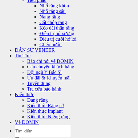
Tiểu phẫu
Nhổ răng khôn
Nhổ răng sâu
Nang răng
Cắt chóp răng
Kéo dài thân răng
Điều trị hô xương
Điều trị cười hở lợi
Ghép nướu
DÁN SỨ VENEER
Tin Tức
Báo chí nói về DOMIN
Câu chuyện khách hàng
Đội ngũ Y Bác Sĩ
Ưu đãi & Khuyến mãi
Tuyển dụng
Tra cứu bảo hành
Kiến thức
Dáng răng
Kiến thức Răng sứ
Kiến thức Implant
Kiến thức Niềng răng
Về DOMIN