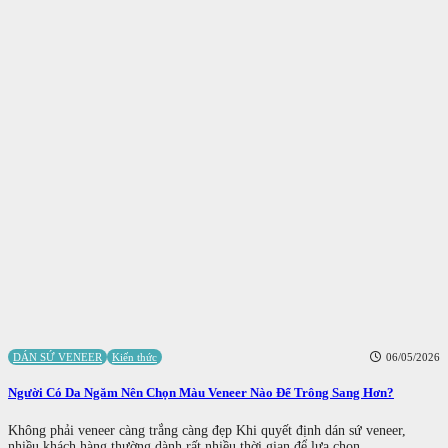
DÁN SỨ VENEER
Kiến thức
06/05/2026
Người Có Da Ngăm Nên Chọn Màu Veneer Nào Để Trông Sang Hơn?
Không phải veneer càng trắng càng đẹp Khi quyết định dán sứ veneer,
nhiều khách hàng thường dành rất nhiều thời gian để lựa chọn...