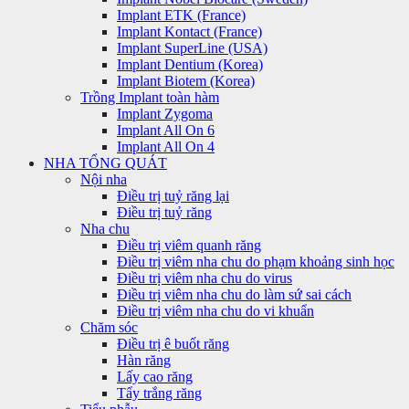
Implant ETK (France)
Implant Kontact (France)
Implant SuperLine (USA)
Implant Dentium (Korea)
Implant Biotem (Korea)
Trồng Implant toàn hàm
Implant Zygoma
Implant All On 6
Implant All On 4
NHA TỔNG QUÁT
Nội nha
Điều trị tuỷ răng lại
Điều trị tuỷ răng
Nha chu
Điều trị viêm quanh răng
Điều trị viêm nha chu do phạm khoảng sinh học
Điều trị viêm nha chu do virus
Điều trị viêm nha chu do làm sứ sai cách
Điều trị viêm nha chu do vi khuẩn
Chăm sóc
Điều trị ê buốt răng
Hàn răng
Lấy cao răng
Tẩy trắng răng