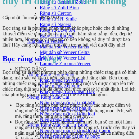
duy trì được vĩnh viễn không
Răng sứ Ceramill Zolid
Răng sứ Zolid Bion
Răng sứ Cercon
Cập nhật lần cuối: 08/08/2025
Răng sứ HT Smile
Răng sứ Nacera
Bọc răng sứ là phương pháp nhằm khắc phục hoặc che đi những
Răng sứ Lava 3M
khuyết điểm về răng, giúp bạn có một hàm răng trắng, đều, đẹp tự
Răng sứ Orodent
nhiên hơn. Nhưng bọc răng sứ có bền không và duy trì được bao
Mặt dán sứ veneer
lâu? Hãy cùng Nha khoa tìm hiểu trong bài viết dưới đây nhé!
Mặt dán sứ Veneer Emax
Mặt dán sứ Veneer Celtra
Bọc răng sứ
là gì?
Mặt dán sứ Veneer Lisi
Laminate Zirconia Veneer
NIỀNG RĂNG
Bọc răng sứ là một phương pháp dùng những chiếc răng giả có hình
Niềng Răng Trong Suốt
dáng, màu sắc và kích thước gần giống như răng thật. Bên trong
Khay niềng Invisalign
những chiếc răng giả này được làm rỗng ruột và được chụp lên trên
Khay niềng Zenyum
chiếc răng thật sau khi đã được mài theo một tỷ lệ nhất định. Lợi ích
Khay niềng Yolo Clear Tray
của phương pháp mang lại này có thể kể tới bao gồm:
Niềng Răng Mắc Cài
Niềng răng mắc cài mặt lưỡi
Bọc răng sứ giúp bạn khắc phục 100% các nhược điểm về
Niềng răng mắc cài pha lê
răng như: Răng bị xỉn màu, ố vàng, tình trạng mọc lệch, sứt
Niềng răng mắc cài kim loại
mẻ, răng thưa, răng sâu, răng chết tủy…
Niềng răng mắc cài sứ
Bọc răng sứ giúp gia tăng tính thẩm mỹ, bạn sẽ có một hàm
Niềng Răng Mắc Cài Tự Buộc
răng đều đẹp và một nụ cười tự tin rạng rỡ. Trước đây thay vì
Niềng răng mắc cài kim loại tự buộc
ngần ngại giao tiếp với mọi người. Giờ đây tất cả những điều
Niềng răng mắc cài sứ tự buộc
ấy không còn là điều lo lắng nữa.