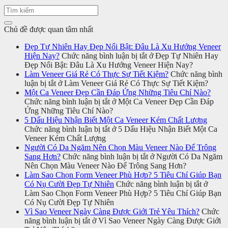
Chủ đề được quan tâm nhất
Đẹp Tự Nhiên Hay Đẹp Nổi Bật: Đâu Là Xu Hướng Veneer
Hiện Nay?
Chức năng bình luận bị tắt
ở Đẹp Tự Nhiên Hay
Đẹp Nổi Bật: Đâu Là Xu Hướng Veneer Hiện Nay?
Làm Veneer Giá Rẻ Có Thực Sự Tiết Kiệm?
Chức năng bình
luận bị tắt
ở Làm Veneer Giá Rẻ Có Thực Sự Tiết Kiệm?
Một Ca Veneer Đẹp Cần Đáp Ứng Những Tiêu Chí Nào?
Chức năng bình luận bị tắt
ở Một Ca Veneer Đẹp Cần Đáp
Ứng Những Tiêu Chí Nào?
5 Dấu Hiệu Nhận Biết Một Ca Veneer Kém Chất Lượng
Chức năng bình luận bị tắt
ở 5 Dấu Hiệu Nhận Biết Một Ca
Veneer Kém Chất Lượng
Người Có Da Ngăm Nên Chọn Màu Veneer Nào Để Trông
Sang Hơn?
Chức năng bình luận bị tắt
ở Người Có Da Ngăm
Nên Chọn Màu Veneer Nào Để Trông Sang Hơn?
Làm Sao Chọn Form Veneer Phù Hợp? 5 Tiêu Chí Giúp Bạn
Có Nụ Cười Đẹp Tự Nhiên
Chức năng bình luận bị tắt
ở
Làm Sao Chọn Form Veneer Phù Hợp? 5 Tiêu Chí Giúp Bạn
Có Nụ Cười Đẹp Tự Nhiên
Vì Sao Veneer Ngày Càng Được Giới Trẻ Yêu Thích?
Chức
năng bình luận bị tắt
ở Vì Sao Veneer Ngày Càng Được Giới