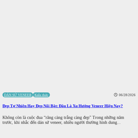
DÁN SỨ VENEER
Kiến thức
06/28/2026
Đẹp Tự Nhiên Hay Đẹp Nổi Bật: Đâu Là Xu Hướng Veneer Hiện Nay?
Không còn là cuộc đua “răng càng trắng càng đẹp” Trong những năm
trước, khi nhắc đến dán sứ veneer, nhiều người thường hình dung...