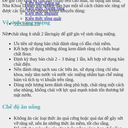
Để giữ cho răng sứ của bạn có độ bền cao nhất, sử dụng lâu nhất,
Kiến thức Răng sứ
Nha Khoa Domin xin hướng dẫn bạn một số cách chăm sóc răng sứ
Kiến thức Niềng răng
được các bác sĩ tại phòng khám khuyên dùng:
Kiến thức Implant
Kiến thức tổng quát
Vệ sinh răng miệng
Về Chúng Tôi
Nên chải răng ít nhất 2 lần/ngày để giữ gìn vệ sinh răng miệng.
Ưu tiên sử dụng bàn chải đánh răng có đầu chải mềm.
Kết hợp sử dụng những dòng kem đánh răng có chứa hoạt
chất flour.
Định kỳ thay bàn chải 2 – 3 tháng 1 lần, kết hợp sử dụng bàn
chải điện.
Nên đánh răng sạch sau các bữa ăn, sử dụng cùng chỉ nha
khoa, máy tăm nước và nước súc miệng nhằm hạn chế mảng
bám và tích tụ vi khuẩn trên răng.
Dùng một lượng kem đánh răng phù hợp, chải răng một cách
nhẹ nhàng, không chải với lực quá mạnh tránh tổn thương bề
mặt nướu.
Chế độ ăn uống
Không ăn các loại thức ăn quá cứng hoặc quá dai dễ gây sứt
vỡ răng sứ, nên ăn những thức ăn mềm, tốt cho rằng.