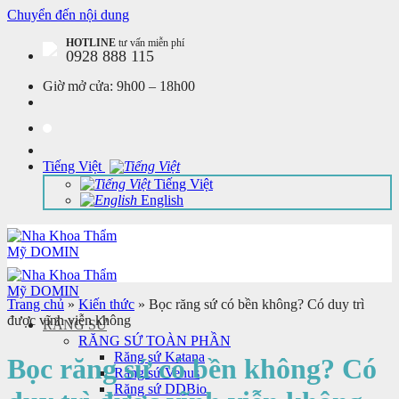
Chuyển đến nội dung
HOTLINE
tư vấn miễn phí
0928 888 115
Giờ mở cửa:
9h00 – 18h00
Tiếng Việt
Tiếng Việt
English
Trang chủ
»
Kiến thức
»
Bọc răng sứ có bền không? Có duy trì
được vĩnh viễn không
RĂNG SỨ
RĂNG SỨ TOÀN PHẦN
Răng sứ Katana
Bọc răng sứ có bền không? Có
Răng sứ Venus
Răng sứ DDBio