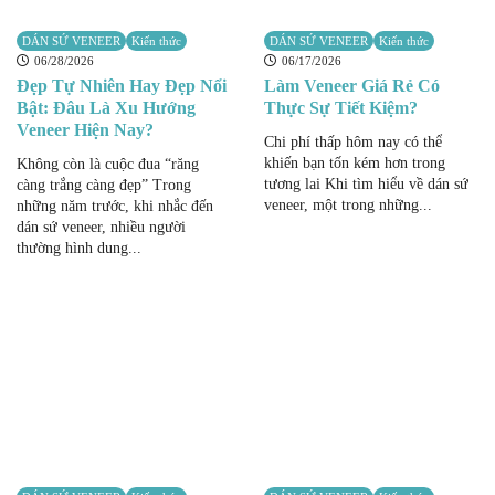
DÁN SỨ VENEER
Kiến thức
DÁN SỨ VENEER
Kiến thức
06/28/2026
06/17/2026
Đẹp Tự Nhiên Hay Đẹp Nổi
Làm Veneer Giá Rẻ Có
Bật: Đâu Là Xu Hướng
Thực Sự Tiết Kiệm?
Veneer Hiện Nay?
Chi phí thấp hôm nay có thể
khiến bạn tốn kém hơn trong
Không còn là cuộc đua “răng
tương lai Khi tìm hiểu về dán sứ
càng trắng càng đẹp” Trong
veneer, một trong những...
những năm trước, khi nhắc đến
dán sứ veneer, nhiều người
thường hình dung...