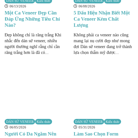
DÁN SỨ VENEER
Kiến thức
DÁN SỨ VENEER
Kiến thức
06/13/2026
06/08/2026
Một Ca Veneer Đẹp Cần
5 Dấu Hiệu Nhận Biết Một
Đáp Ứng Những Tiêu Chí
Ca Veneer Kém Chất
Nào?
Lượng
Đẹp không chỉ là răng trắng Khi
Không phải ca veneer nào cũng
nhắc đến dán sứ veneer, nhiều
mang lại nụ cười đẹp như mong
người thường nghĩ rằng chỉ cần
đợi Dán sứ veneer đang trở thành
răng trắng hơn là đã có...
lựa chọn thẩm mỹ được...
DÁN SỨ VENEER
Kiến thức
DÁN SỨ VENEER
Kiến thức
06/05/2026
05/31/2026
Người Có Da Ngăm Nên
Làm Sao Chọn Form