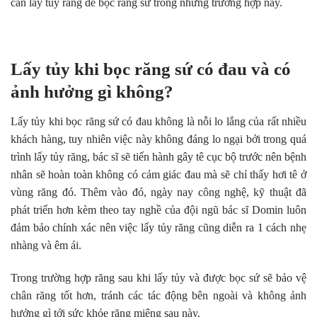
cần lấy tủy răng để bọc răng sứ trong những trường hợp này.
Lấy tủy khi bọc răng sứ có đau và có
ảnh hưởng gì không?
Lấy tủy khi bọc răng sứ có đau không là nỗi lo lắng của rất nhiều
khách hàng, tuy nhiên việc này không đáng lo ngại bởi trong quá
trình lấy tủy răng, bác sĩ sẽ tiến hành gây tê cục bộ trước nên bệnh
nhân sẽ hoàn toàn không có cảm giác đau mà sẽ chỉ thấy hơi tê ở
vùng răng đó. Thêm vào đó, ngày nay công nghệ, kỹ thuật đã
phát triển hơn kèm theo tay nghề của đội ngũ bác sĩ Domin luôn
đảm bảo chính xác nên việc lấy tủy răng cũng diễn ra 1 cách nhẹ
nhàng và êm ái.
Trong trường hợp răng sau khi lấy tủy và được bọc sứ sẽ bảo vệ
chân răng tốt hơn, tránh các tác động bên ngoài và không ảnh
hưởng gì tới sức khỏe răng miệng sau này.