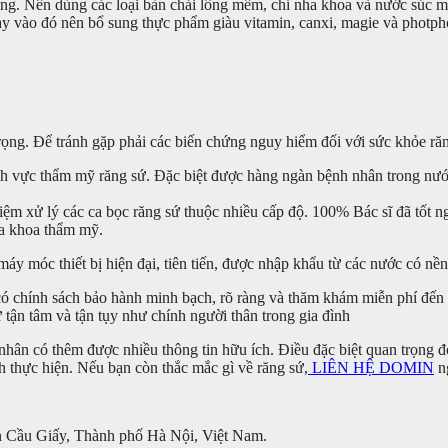
ong. Nên dùng các loại bàn chải lông mềm, chỉ nha khoa và nước súc mi
y vào đó nên bổ sung thực phẩm giàu vitamin, canxi, magie và photph
n trọng. Để tránh gặp phải các biến chứng nguy hiểm đối với sức khỏe ră
lĩnh vực thẩm mỹ răng sứ. Đặc biệt được hàng ngàn bệnh nhân trong nư
m xử lý các ca bọc răng sứ thuộc nhiều cấp độ. 100% Bác sĩ đã tốt ngh
ha khoa thẩm mỹ.
y móc thiết bị hiện đại, tiên tiến, được nhập khẩu từ các nước có nề
ó chính sách bảo hành minh bạch, rõ ràng và thăm khám miễn phí đến t
tận tâm và tận tụy như chính người thân trong gia đình
nhân có thêm được nhiều thông tin hữu ích. Điều đặc biệt quan trọng đó
nh thực hiện. Nếu bạn còn thắc mắc gì về răng sứ,
LIÊN HỆ DOMIN
ng
 Cầu Giấy, Thành phố Hà Nội, Việt Nam.