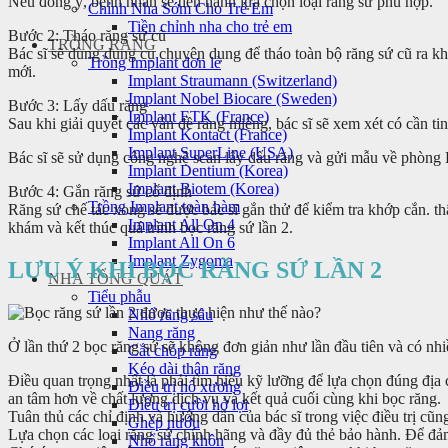
Nếu đồng ý, bệnh nhân sẽ tiến hành lựa chọn loại răng sứ phù hợp.
Chỉnh Nha Sớm Cho Trẻ Em
Tiền chỉnh nha cho trẻ em
Bước 2: Tháo răng sứ cũ
TRỒNG RĂNG
Bác sĩ sẽ dùng dụng cụ chuyên dụng để tháo toàn bộ răng sứ cũ ra khỏ
Trồng Implant đơn lẻ
mới.
Implant Straumann (Switzerland)
Implant Nobel Biocare (Sweden)
Bước 3: Lấy dấu răng
Implant ETK (France)
Sau khi giải quyết các vấn đề răng miệng, bác sĩ sẽ xem xét có cần t
Implant Kontact (France)
Implant SuperLine (USA)
Bác sĩ sẽ sử dụng công nghệ scan lấy dấu răng và gửi mẫu về phòng 
Implant Dentium (Korea)
Implant Biotem (Korea)
Bước 4: Gắn răng sứ cố định
Trồng Implant toàn hàm
Răng sứ chế tác xong sẽ được bác sĩ gắn thử để kiểm tra khớp cắn. t
Implant All On 4
khám và kết thúc quá trình bọc răng sứ lần 2.
Implant All On 6
Implant Zygoma
LƯU Ý KHI BỌC RĂNG SỨ LẦN 2
NHA TỔNG QUÁT
Tiểu phẫu
Nhổ răng sâu
Nang răng
Ở lần thứ 2 bọc răng sứ sẽ không đơn giản như lần đầu tiên và có nh
Cắt chóp răng
Kéo dài thân răng
Điều quan trọng nhất là phải tìm hiểu kỹ lưỡng để lựa chọn đúng địa 
Điều trị hô xương
an tâm hơn về chất lượng dịch vụ và kết quả cuối cùng khi bọc răng.
Điều trị cười hở lợi
Tuân thủ các chỉ định và hướng dẫn của bác sĩ trong việc điều trị c
Ghép nướu
Lựa chọn các loại răng sứ chính hãng và đầy đủ thẻ bảo hành. Để đảm
Nhổ răng khôn