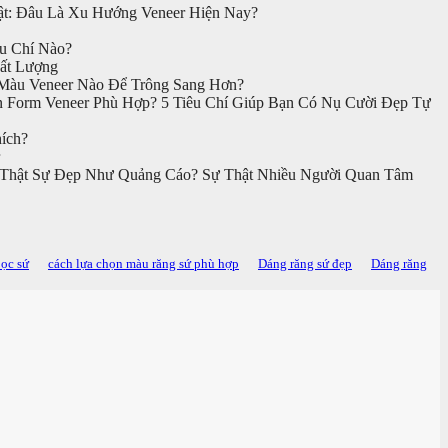
t: Đâu Là Xu Hướng Veneer Hiện Nay?
u Chí Nào?
ất Lượng
àu Veneer Nào Để Trông Sang Hơn?
 Form Veneer Phù Hợp? 5 Tiêu Chí Giúp Bạn Có Nụ Cười Đẹp Tự
ích?
 Thật Sự Đẹp Như Quảng Cáo? Sự Thật Nhiều Người Quan Tâm
bọc sứ
cách lựa chọn màu răng sứ phù hợp
Dáng răng sứ đẹp
Dáng răng