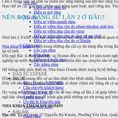
Chú ý trong việc vệ sinh và chăm sóc răng miệng sau khi bọc răng x
Nội nha
Hạn chế ăn các loại thực phẩm quá nóng lạnh hoặc quá cứng dai. Tha
Điều trị tuỷ răng lại
Điều trị tuỷ răng
NÊN BỌC RĂNG SỨ LẦN 2 Ở ĐÂU?
Nha chu
Điều trị viêm quanh răng
Điều trị viêm nha chu do phạm khoảng sinh học
Điều trị viêm nha chu do virus
Điều trị viêm nha chu do làm sứ sai cách
Như lưu ý ở trên, việc lựa chọn địa chỉ bọc răng sứ lần 2 là rất qua
Điều trị viêm nha chu do vi khuẩn
Chăm sóc
Nha khoa Domin
là một trong những địa chỉ uy tín hàng đầu trong 
Lấy cao răng
lại sứ mới.
Hàn răng
Đội ngũ Bác sĩ đang làm việc tại Domin đều có hơn 10 năm kinh nghiệ
Điều trị ê buốt răng
nghiệp tại nước ngoài và tham gia các khóa đào tạo chuyên sâu về n
Tẩy trắng răng
Hệ thống máy móc thiết bị: Nha khoa Domin được trang bị hệ thống má
DÁN SỨ VENEER
Tin Tức
Đồng thời, để mang đến sự an tâm nhất cho bệnh nhân, Domin luôn c
Báo chí nói về DOMIN
Đến với nha khoa Domin, bệnh nhân sẽ được chăm sóc bằng tất cả sự 
Câu chuyện khách hàng
Hy vọng với những chia sẻ về vấn đề bọc răng sứ lần 2 sẽ giúp bệnh 
Đội ngũ Y Bác Sĩ
ngũ bác sĩ tay nghề cao để tránh gặp phải những sai sót trong quá trì
Tuyển dụng
Ưu đãi & Khuyến mãi
NHA KHOA THẨM MỸ DOMIN
Tra cứu bảo hành
Kiến thức
Địa chỉ:
Trụ sở chính 37 Nguyễn Bá Khoản, Phường Yên Hoà, Quận
Dáng răng