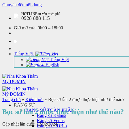
Chuyển đến nội dung
HOTLINE
tư vấn miễn phí
0928 888 115
Giờ mở cửa:
9h00 – 18h00
Tiếng Việt
Tiếng Việt
English
Trang chủ
»
Kiến thức
»
Bọc sứ lần 2 được thực hiện như thế nào?
RĂNG SỨ
RĂNG SỨ TOÀN PHẦN
Bọc sứ lần 2 được thực hiện như thế nào?
Răng sứ Katana
Răng sứ Venus
Cập nhật lần cuối: 12/02/2024
Răng sứ DDBio