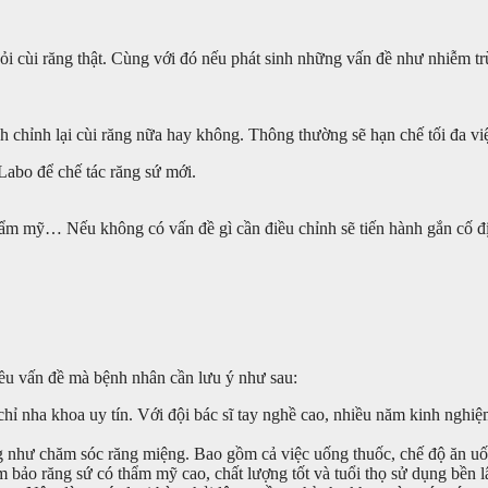
i cùi răng thật. Cùng với đó nếu phát sinh những vấn đề như nhiễm trùn
inh chỉnh lại cùi răng nữa hay không. Thông thường sẽ hạn chế tối đa v
Labo để chế tác răng sứ mới.
hẩm mỹ… Nếu không có vấn đề gì cần điều chỉnh sẽ tiến hành gắn cố đị
iều vấn đề mà bệnh nhân cần lưu ý như sau:
chỉ nha khoa uy tín. Với đội bác sĩ tay nghề cao, nhiều năm kinh nghiệ
ũng như chăm sóc răng miệng. Bao gồm cả việc uống thuốc, chế độ ăn uố
 bảo răng sứ có thẩm mỹ cao, chất lượng tốt và tuổi thọ sử dụng bền l