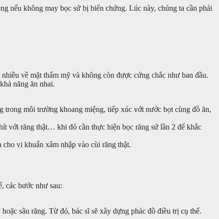
ệng nếu không may bọc sứ bị biến chứng. Lúc này, chúng ta cần phải
n đổi nhiều về mặt thẩm mỹ và không còn được cứng chắc như ban đầu.
khả năng ăn nhai.
ng trong môi trường khoang miệng, tiếp xúc với nước bọt cùng đồ ăn,
ít với răng thật… khi đó cần thực hiện bọc răng sứ lần 2 để khắc
n cho vi khuẩn xâm nhập vào cùi răng thật.
ể, các bước như sau:
hoặc sâu răng. Từ đó, bác sĩ sẽ xây dựng phác đồ điều trị cụ thể.