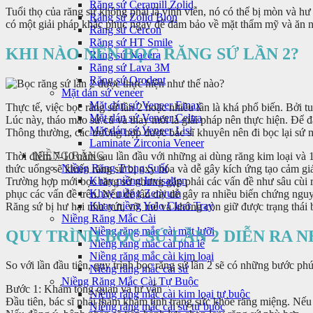
Răng sứ Ceramill Zolid
Tuổi thọ của răng sứ không phải là vĩnh viễn, nó có thể bị mòn và 
Răng sứ Zolid Bion
có một giải pháp khắc phục ngay để đảm bảo về mặt thẩm mỹ và ăn nh
Răng sứ Cercon
Răng sứ HT Smile
KHI NÀO NÊN BỌC RĂNG SỨ LẦN 2?
Răng sứ Nacera
Răng sứ Lava 3M
Răng sứ Orodent
Mặt dán sứ veneer
Mặt dán sứ Veneer Emax
Thực tế, việc bọc răng sứ lần 2 hoặc nhiều lần là khá phổ biến. Bởi 
Mặt dán sứ Veneer Celtra
Lúc này, tháo mão sứ cũ và thay mới là giải pháp nên thực hiện. Đ
Mặt dán sứ Veneer Lisi
Thông thường, các trường hợp được bác sĩ khuyên nên đi bọc lại sứ m
Laminate Zirconia Veneer
NIỀNG RĂNG
Thời điểm 7-10 năm sau lần đầu với những ai dùng răng kim loại và 1
Niềng Răng Trong Suốt
thức uống sẽ khiến răng sứ bị oxy hóa và dễ gây kích ứng tạo cảm gi
Khay niềng Invisalign
Trường hợp mới bọc răng sứ nhưng gặp phải các vấn đề như sâu cùi ră
Khay niềng Zenyum
phục các vấn đề trên. Nếu để lâu dài dễ gây ra nhiều biến chứng ng
Khay niềng Yolo Clear Tray
Răng sứ bị hư hại như nứt, vỡ, mẻ và không còn giữ được trạng thái b
Niềng Răng Mắc Cài
Niềng răng mắc cài mặt lưỡi
QUY TRÌNH BỌC SỨ LẦN 2 DIỄN RA 
Niềng răng mắc cài pha lê
Niềng răng mắc cài kim loại
So với lần đầu tiên, quy trình bọc răng sứ lần 2 sẽ có những bước ph
Niềng răng mắc cài sứ
Niềng Răng Mắc Cài Tự Buộc
Bước 1: Khám tổng quan và tư vấn
Niềng răng mắc cài kim loại tự buộc
Đầu tiên, bác sĩ phải thăm khám tình trạng sức khỏe răng miệng. Nếu c
Niềng răng mắc cài sứ tự buộc