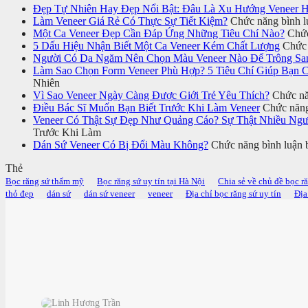
Đẹp Tự Nhiên Hay Đẹp Nổi Bật: Đâu Là Xu Hướng Veneer H
Làm Veneer Giá Rẻ Có Thực Sự Tiết Kiệm?
Chức năng bình lu
Một Ca Veneer Đẹp Cần Đáp Ứng Những Tiêu Chí Nào?
Chức
5 Dấu Hiệu Nhận Biết Một Ca Veneer Kém Chất Lượng
Chức 
Người Có Da Ngăm Nên Chọn Màu Veneer Nào Để Trông Sa
Làm Sao Chọn Form Veneer Phù Hợp? 5 Tiêu Chí Giúp Bạn 
Nhiên
Vì Sao Veneer Ngày Càng Được Giới Trẻ Yêu Thích?
Chức năn
Điều Bác Sĩ Muốn Bạn Biết Trước Khi Làm Veneer
Chức năng 
Veneer Có Thật Sự Đẹp Như Quảng Cáo? Sự Thật Nhiều Ng
Trước Khi Làm
Dán Sứ Veneer Có Bị Đổi Màu Không?
Chức năng bình luận b
Thẻ
Bọc răng sứ thẩm mỹ
Bọc răng sứ uy tín tại Hà Nội
Chia sẻ về chủ đề bọc r
thỏ đẹp
dán sứ
dán sứ veneer
veneer
Địa chỉ bọc răng sứ uy tín
Địa