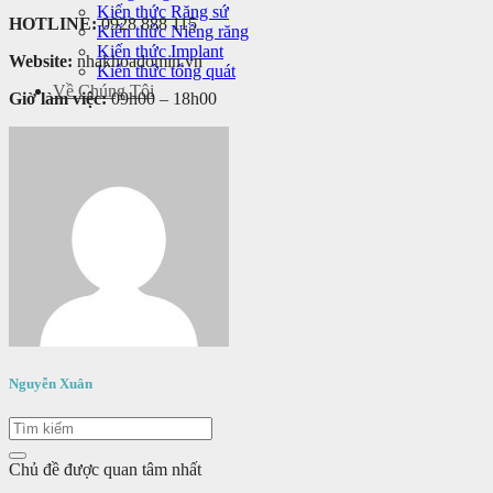
Kiến thức Răng sứ
HOTLINE:
0928 888 115
Kiến thức Niềng răng
Kiến thức Implant
Website:
nhakhoadomin.vn
Kiến thức tổng quát
Về Chúng Tôi
Giờ làm việc:
09h00 – 18h00
Nguyễn Xuân
Chủ đề được quan tâm nhất