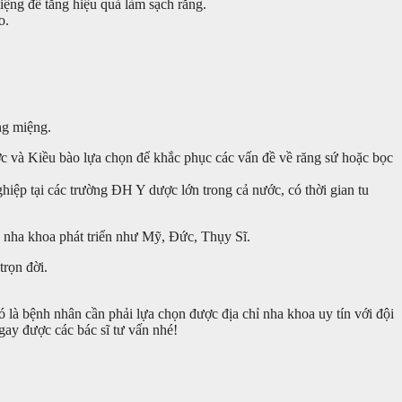
ệng để tăng hiệu quả làm sạch răng.
o.
ng miệng.
ớc và Kiều bào lựa chọn để khắc phục các vấn đề về răng sứ hoặc bọc
iệp tại các trường ĐH Y dược lớn trong cả nước, có thời gian tu
n nha khoa phát triển như Mỹ, Đức, Thụy Sĩ.
rọn đời.
 là bệnh nhân cần phải lựa chọn được địa chỉ nha khoa uy tín với đội
ay được các bác sĩ tư vấn nhé!