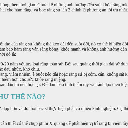
hư hỏng theo thời gian. Chưa kể những ảnh hưởng đến sức khỏe răng mi
ai cho hàm răng, và bọc răng sứ lần 2 chính là phương án tối ưu nhất.
tuổi thọ của răng sứ không thể kéo dài đến suốt đời, nó có thể bị biế
ể đảm bảo hàm răng vẫn sáng bóng, khỏe mạnh và không ảnh hưởng đến 
ới đó là:
0-20 năm với tùy loại răng toàn sứ. Bởi sau quãng thời gian dài sử dụ
ác đau nhức, khó chịu.
ng, viêm nhiễm, ê buốt kéo dài hoặc răng sứ bị cộm, cấn, không sát kh
uy hiểm hơn cho sức khỏe răng miệng.
an đầu thì nên bọc lại. Để đảm bảo tính thẩm mỹ và tránh tạo điều kiệ
NHƯ THẾ NÀO?
ức tạp hơn và đòi hỏi bác sĩ thực hiện phải có nhiều kinh nghiệm. Cụ th
ần thiết có thể chụp phim X-quang để phát hiện vị trí răng bị viêm tủy 