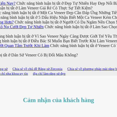
iện Nay?
Chức năng bình luận bị tắt
ở Đẹp Tự Nhiên Hay Đẹp Nổi Bậ
ận bị tắt
ở Làm Veneer Giá Rẻ Có Thực Sự Tiết Kiệm?
 năng bình luận bị tắt
ở Một Ca Veneer Đẹp Cần Đáp Ứng Những Tiê
năng bình luận bị tắt
ở 5 Dấu Hiệu Nhận Biết Một Ca Veneer Kém Ch
ng Hơn?
Chức năng bình luận bị tắt
ở Người Có Da Ngăm Nên Chọn M
Có Nụ Cười Đẹp Tự Nhiên
Chức năng bình luận bị tắt
ở Làm Sao Chọn
g bình luận bị tắt
ở Vì Sao Veneer Ngày Càng Được Giới Trẻ Yêu Th
bình luận bị tắt
ở Điều Bác Sĩ Muốn Bạn Biết Trước Khi Làm Veneer
ười Quan Tâm Trước Khi Làm
Chức năng bình luận bị tắt
ở Veneer Có
ị tắt
ở Dán Sứ Veneer Có Bị Đổi Màu Không?
ăng sứ
Chia sẻ về chủ đề Răng sứ Zirconia
Chia sẻ về phương pháp mài răng 
 chỉ nha khoa uy tín
địa chỉ làm răng sứ đẹp
Cảm nhận của khách hàng