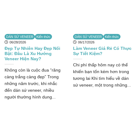
DÁN SỨ VENEER
Kiến thức
DÁN SỨ VENEER
Kiến thức
06/28/2026
06/17/2026
Đẹp Tự Nhiên Hay Đẹp Nổi
Làm Veneer Giá Rẻ Có Thực
Bật: Đâu Là Xu Hướng
Sự Tiết Kiệm?
Veneer Hiện Nay?
Chi phí thấp hôm nay có thể
Không còn là cuộc đua “răng
khiến bạn tốn kém hơn trong
càng trắng càng đẹp” Trong
tương lai Khi tìm hiểu về dán
những năm trước, khi nhắc
sứ veneer, một trong những...
đến dán sứ veneer, nhiều
người thường hình dung...