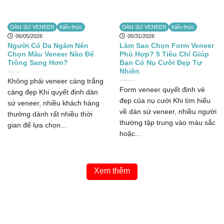
DÁN SỨ VENEER
Kiến thức
DÁN SỨ VENEER
Kiến thức
06/05/2026
05/31/2026
Người Có Da Ngăm Nên
Làm Sao Chọn Form Veneer
Chọn Màu Veneer Nào Để
Phù Hợp? 5 Tiêu Chí Giúp
Trông Sang Hơn?
Bạn Có Nụ Cười Đẹp Tự
Nhiên
Không phải veneer càng trắng
Form veneer quyết định vẻ
càng đẹp Khi quyết định dán
đẹp của nụ cười Khi tìm hiểu
sứ veneer, nhiều khách hàng
về dán sứ veneer, nhiều người
thường dành rất nhiều thời
thường tập trung vào màu sắc
gian để lựa chọn...
hoặc...
Xem thêm