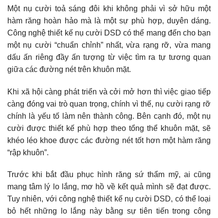
Một nụ cười toả sáng đôi khi không phải vì sở hữu một
hàm răng hoàn hảo mà là một sự phù hợp, duyên dáng.
Công nghệ thiết kế nụ cười DSD có thể mang đến cho bạn
một nụ cười “chuẩn chỉnh” nhất, vừa rạng rỡ, vừa mang
dấu ấn riêng đầy ấn tượng từ việc tìm ra tự tương quan
giữa các đường nét trên khuôn mặt.
Khi xã hội càng phát triển và cởi mở hơn thì việc giao tiếp
càng đóng vai trò quan trọng, chính vì thế, nụ cười rạng rỡ
chính là yếu tố làm nên thành công. Bên cạnh đó, một nụ
cười được thiết kế phù hợp theo tổng thể khuôn mặt, sẽ
khéo léo khoe được các đường nét tốt hơn một hàm răng
“rập khuôn”.
Trước khi bắt đầu phục hình răng sứ thẩm mỹ, ai cũng
mang tâm lý lo lắng, mơ hồ về kết quả mình sẽ đạt được.
Tuy nhiên, với công nghệ thiết kế nụ cười DSD, có thể loại
bỏ hết những lo lắng này bằng sự tiên tiến trong công