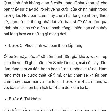
Qua hình ảnh không gian 3 chiều, bác sĩ nha khoa sẽ cho
bạn thấy sự thay đổi rõ rệt về nụ cười của chính mình trong
tương lai. Nếu bạn cảm thấy chưa hài lòng về những thiết
kế, bạn có thể thống nhất lại với bác sĩ để đảm bảo quá
trình phục hình sứ diễn ra thành công, khiến bạn cảm thấy
hài lòng hơn cả những gì mong đợi.
Bước 5: Phục hình và hoàn thiện lắp răng
Ở bước này, bác sĩ sẽ tiến hành lên giá khớp, wax – up
kích thước đã ghi nhận trên Smile Design, mài cùi, lấy dấu,
làm răng tạm và tiến hành bọc sứ như thông thường. Hàm
răng mới sẽ được thiết kế tỉ mỉ, chắc chắn sẽ khiến bạn
cảm thấy thoải mái và hài lòng. Trước khi khách hàng ra
về, bác sĩ sẽ hẹn bạn lịch tái khám để kiểm tra lại.
Bước 6: Tái khám
Để chắc chắn nụ cười của bạn chuẩn – đẹp theo sự thống