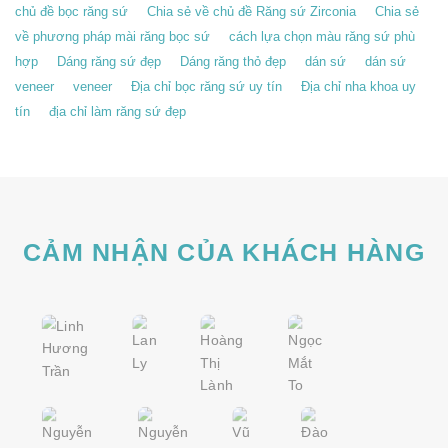
Không?
chủ đề bọc răng sứ
Chia sẻ về chủ đề Răng sứ Zirconia
Chia sẻ
Người
Quan
về phương pháp mài răng bọc sứ
cách lựa chọn màu răng sứ phù
Tâm
hợp
Dáng răng sứ đẹp
Dáng răng thỏ đẹp
dán sứ
dán sứ
Trước
Khi
veneer
veneer
Địa chỉ bọc răng sứ uy tín
Địa chỉ nha khoa uy
Làm
tín
địa chỉ làm răng sứ đẹp
CẢM NHẬN CỦA KHÁCH HÀNG