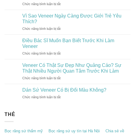
Kém
Chức năng bình luận bị tắt
ở
Nên
Chất
Làm
Chọn
Lượng
Sao
Vì Sao Veneer Ngày Càng Được Giới Trẻ Yêu
Màu
Chọn
Veneer
Thích?
Form
Nào
Chức năng bình luận bị tắt
ở
Veneer
Để
Vì
Phù
Trông
Sao
Điều Bác Sĩ Muốn Bạn Biết Trước Khi Làm
Hợp?
Sang
Veneer
5
Veneer
Hơn?
Ngày
Tiêu
Chức năng bình luận bị tắt
ở
Càng
Chí
Điều
Được
Giúp
Bác
Veneer Có Thật Sự Đẹp Như Quảng Cáo? Sự
Giới
Bạn
Sĩ
Trẻ
Thật Nhiều Người Quan Tâm Trước Khi Làm
Có
Muốn
Yêu
Nụ
Chức năng bình luận bị tắt
ở
Bạn
Thích?
Cười
Veneer
Biết
Đẹp
Có
Dán Sứ Veneer Có Bị Đổi Màu Không?
Trước
Tự
Thật
Khi
Nhiên
Chức năng bình luận bị tắt
ở
Sự
Làm
Dán
Đẹp
Veneer
Sứ
Như
Veneer
THẺ
Quảng
Có
Cáo?
Bị
Sự
Đổi
Thật
Bọc răng sứ thẩm mỹ
Bọc răng sứ uy tín tại Hà Nội
Chia sẻ về
Màu
Nhiều