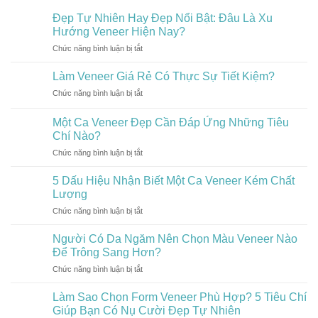
Đẹp Tự Nhiên Hay Đẹp Nổi Bật: Đâu Là Xu
Hướng Veneer Hiện Nay?
Chức năng bình luận bị tắt
ở
Đẹp
Tự
Làm Veneer Giá Rẻ Có Thực Sự Tiết Kiệm?
Nhiên
Chức năng bình luận bị tắt
ở
Hay
Làm
Đẹp
Veneer
Một Ca Veneer Đẹp Cần Đáp Ứng Những Tiêu
Nổi
Giá
Bật:
Chí Nào?
Rẻ
Đâu
Chức năng bình luận bị tắt
ở
Có
Là
Một
Thực
Xu
Ca
Sự
5 Dấu Hiệu Nhận Biết Một Ca Veneer Kém Chất
Hướng
Veneer
Tiết
Lượng
Veneer
Đẹp
Kiệm?
Hiện
Chức năng bình luận bị tắt
ở
Cần
Nay?
5
Đáp
Dấu
Người Có Da Ngăm Nên Chọn Màu Veneer Nào
Ứng
Hiệu
Những
Để Trông Sang Hơn?
Nhận
Tiêu
Chức năng bình luận bị tắt
ở
Biết
Chí
Người
Một
Nào?
Có
Làm Sao Chọn Form Veneer Phù Hợp? 5 Tiêu Chí
Ca
Da
Veneer
Giúp Bạn Có Nụ Cười Đẹp Tự Nhiên
Ngăm