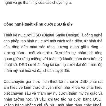
nghệ và gu thẩm mỹ của các chuyên gia.
Công nghệ thiết kế nụ cười DSD là gì?
Thiết kế nụ cười DSD (Digital Smile Design) là công nghệ
cho phép tạo hình nụ cười một cách toàn diện, từ hình thể
của răng đến màu sắc răng, tương quan giữa răng –
xương hàm – môi và nướu. Dựa trên sự phân tích tổng
quan giữa răng miệng với toàn bộ khuôn hàm dựa trên kỹ
thuật số. DSD có khả năng tái tạo nụ cười đạt đến mức độ
thẩm mỹ hài hoà và đạt chuẩn tuyệt đối.
Các chuyên gia thực hiện thiết kế nụ cười DSD phải rất
am hiểu về kiến thức chuyên môn nha khoa và phải hiểu
biết chuyên sâu về thẩm mỹ nụ cười, thẩm mỹ thị giác và
nhân tướng học. Vì vậy, khi tạo tác nụ cười bằng DSD,
khách hàng không chỉ sở hữu một hàm răng chắc khoẻ,