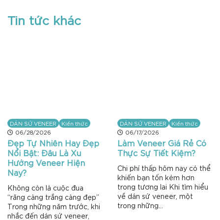
Tin tức khác
DÁN SỨ VENEER
Kiến thức
DÁN SỨ VENEER
Kiến thức
06/28/2026
06/17/2026
Đẹp Tự Nhiên Hay Đẹp
Làm Veneer Giá Rẻ Có
Nổi Bật: Đâu Là Xu
Thực Sự Tiết Kiệm?
Hướng Veneer Hiện
Chi phí thấp hôm nay có thể
Nay?
khiến bạn tốn kém hơn
trong tương lai Khi tìm hiểu
Không còn là cuộc đua
về dán sứ veneer, một
“răng càng trắng càng đẹp”
trong những...
Trong những năm trước, khi
nhắc đến dán sứ veneer,