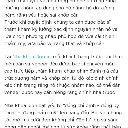
thẩm mỹ tuyệt vời cho răng hô nhẹ do thân răng,
nhưng không áp dụng cho hô nặng, hô do xương
hàm, răng yếu hoặc sai khớp cắn.
Trước khi quyết định, chúng ta cần được bác sĩ
thăm khám kỹ lưỡng, xác định nguyên nhân hô và
lựa chọn phương pháp phù hợp để vừa cải thiện
thẩm mỹ, vừa bảo vệ răng thật và khớp cắn.
Tại
Nha khoa Domin
, mỗi khách hàng trước khi thực
hiện dán sứ veneer đều được bác sĩ chuyên môn
cao trực tiếp thăm khám, chụp phim đánh giá cấu
trúc xương hàm và khớp cắn, từ đó xác định chính
xác tình trạng răng hô thuộc nhóm nào, có thể dán
veneer được hay cần niềng răng chỉnh nha trước.
Nha khoa luôn đặt yếu tố “đúng chỉ định – đúng kỹ
thuật – đúng thẩm mỹ” lên hàng đầu. Bởi với chúng
tôi, một nụ cười đẹp không chỉ đến từ lớp sứ sáng
bóng bên ngoài, mà còn từ sức khỏe răng thật bên