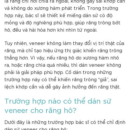
là răng chỉ hơi chìa ra ngoài, không gây sai khớp cắn
và không do xương hàm phát triển. Trong trường
hợp này, bác sĩ sẽ thiết kế miếng dán sứ có độ
mỏng và độ nghiêng phù hợp, giúp răng trông bớt
hô, đều và hài hòa hơn khi nhìn từ ngoài.
Tuy nhiên, veneer không làm thay đổi vị trí thật của
răng, mà chỉ tạo hiệu ứng thị giác khiến răng trông
thẳng hơn. Vì vậy, nếu răng hô do xương hàm nhô
ra, hoặc răng chìa quá nhiều, thì dán veneer không
phải là giải pháp phù hợp. Cố dán trong những
trường hợp này có thể khiến răng trông “giả”, sai
lệch khớp cắn và dễ gây ảnh hưởng đến răng thật.
Trường hợp nào có thể dán sứ
veneer cho răng hô?
Dưới đây là những trường hợp bác sĩ có thể chỉ định
dán sứ veneer cho răng hô: