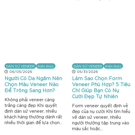
DÁN SỨ VENEER
Kiến thức
DÁN SỨ VENEER
Kiến thức
06/05/2026
05/31/2026
Người Có Da Ngăm Nên
Làm Sao Chọn Form
Chọn Màu Veneer Nào
Veneer Phù Hợp? 5 Tiêu
Để Trông Sang Hơn?
Chí Giúp Bạn Có Nụ
Cười Đẹp Tự Nhiên
Không phải veneer càng
trắng càng đẹp Khi quyết
Form veneer quyết định vẻ
định dán sứ veneer, nhiều
đẹp của nụ cười Khi tìm hiểu
khách hàng thường dành rất
về dán sứ veneer, nhiều
nhiều thời gian để lựa chọn...
người thường tập trung vào
màu sắc hoặc...