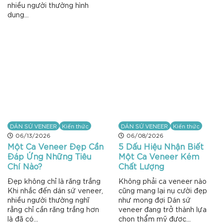
nhiều người thường hình
dung...
DÁN SỨ VENEER
Kiến thức
DÁN SỨ VENEER
Kiến thức
06/13/2026
06/08/2026
Một Ca Veneer Đẹp Cần
5 Dấu Hiệu Nhận Biết
Đáp Ứng Những Tiêu
Một Ca Veneer Kém
Chí Nào?
Chất Lượng
Đẹp không chỉ là răng trắng
Không phải ca veneer nào
Khi nhắc đến dán sứ veneer,
cũng mang lại nụ cười đẹp
nhiều người thường nghĩ
như mong đợi Dán sứ
rằng chỉ cần răng trắng hơn
veneer đang trở thành lựa
là đã có...
chọn thẩm mỹ được...