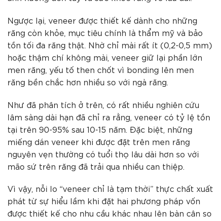
Ngược lại, veneer được thiết kế dành cho những
răng còn khỏe, mục tiêu chính là thẩm mỹ và bảo
tồn tối đa răng thật. Nhờ chỉ mài rất ít (0,2-0,5 mm)
hoặc thậm chí không mài, veneer giữ lại phần lớn
men răng, yếu tố then chốt vì bonding lên men
răng bền chắc hơn nhiều so với ngà răng.
Như đã phân tích ở trên, có rất nhiều nghiên cứu
lâm sàng dài hạn đã chỉ ra rằng, veneer có tỷ lệ tồn
tại trên 90-95% sau 10-15 năm. Đặc biệt, những
miếng dán veneer khi được đặt trên men răng
nguyên vẹn thường có tuổi thọ lâu dài hơn so với
mão sứ trên răng đã trải qua nhiều can thiệp.
Vì vậy, nỗi lo “veneer chỉ là tạm thời” thực chất xuất
phát từ sự hiểu lầm khi đặt hai phương pháp vốn
được thiết kế cho nhu cầu khác nhau lên bàn cân so