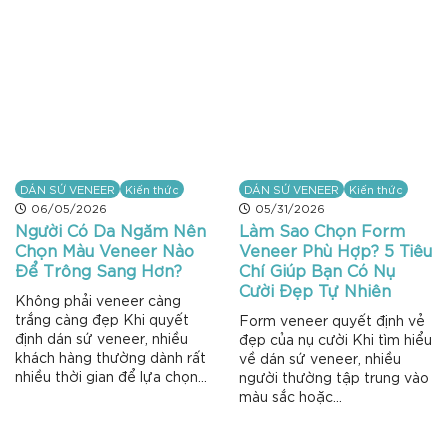
DÁN SỨ VENEER
Kiến thức
DÁN SỨ VENEER
Kiến thức
06/05/2026
05/31/2026
Người Có Da Ngăm Nên
Làm Sao Chọn Form
Chọn Màu Veneer Nào
Veneer Phù Hợp? 5 Tiêu
Để Trông Sang Hơn?
Chí Giúp Bạn Có Nụ
Cười Đẹp Tự Nhiên
Không phải veneer càng
trắng càng đẹp Khi quyết
Form veneer quyết định vẻ
định dán sứ veneer, nhiều
đẹp của nụ cười Khi tìm hiểu
khách hàng thường dành rất
về dán sứ veneer, nhiều
nhiều thời gian để lựa chọn...
người thường tập trung vào
màu sắc hoặc...