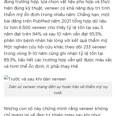
đúng trường hợp, lựa chọn vật liệu phù hợp và thực
hiện đúng kỹ thuật, veneer có khả năng duy trì tính
thẩm mỹ ổn định trong nhiều năm. Chẳng hạn, một
bài đăng trên PubMed năm 2021 tổng hợp dữ liệu
từ hơn 6.500 veneer cho thấy tỷ lệ tồn tại sau 5
năm đạt trên 94% và sau 10 năm vẫn đạt 95,5%,
phần lớn bệnh nhân hài lòng với kết quả thẩm mỹ.
Một nghiên cứu hồi cứu khác theo dõi 233 veneer
trong vòng 9–10 năm cũng ghi nhận tỷ lệ tồn tại
89,3%, hầu hết các trường hợp vẫn giữ được màu sắc
và hình thể ổn định, ít phải thay thế.
Dán sứ veneer mang đến sự hoàn hảo về thẩm mỹ nụ
cười.
Những con số này chứng minh rằng veneer không
chỉ mang lại vẻ đẹp tự nhiên ngay sau khi phục