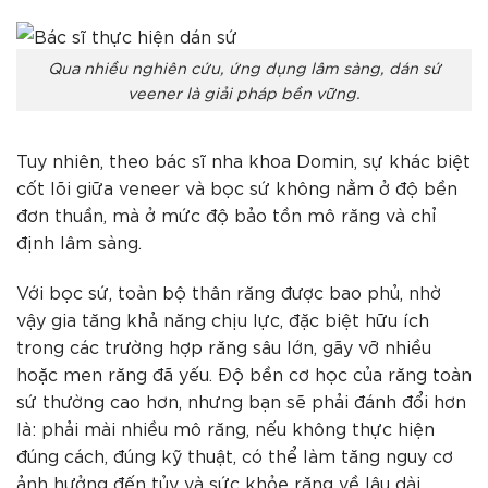
Qua nhiều nghiên cứu, ứng dụng lâm sàng, dán sứ
veener là giải pháp bền vững.
Tuy nhiên, theo bác sĩ nha khoa Domin, sự khác biệt
cốt lõi giữa veneer và bọc sứ không nằm ở độ bền
đơn thuần, mà ở mức độ bảo tồn mô răng và chỉ
định lâm sàng.
Với bọc sứ, toàn bộ thân răng được bao phủ, nhờ
vậy gia tăng khả năng chịu lực, đặc biệt hữu ích
trong các trường hợp răng sâu lớn, gãy vỡ nhiều
hoặc men răng đã yếu. Độ bền cơ học của răng toàn
sứ thường cao hơn, nhưng bạn sẽ phải đánh đổi hơn
là: phải mài nhiều mô răng, nếu không thực hiện
đúng cách, đúng kỹ thuật, có thể làm tăng nguy cơ
ảnh hưởng đến tủy và sức khỏe răng về lâu dài.