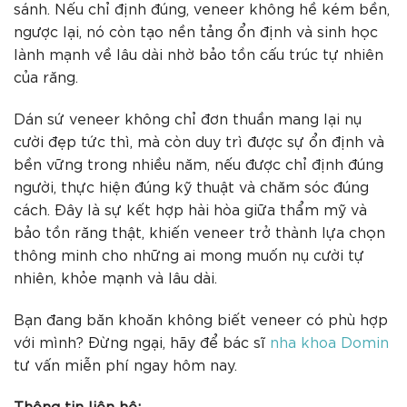
sánh. Nếu chỉ định đúng, veneer không hề kém bền,
ngược lại, nó còn tạo nền tảng ổn định và sinh học
lành mạnh về lâu dài nhờ bảo tồn cấu trúc tự nhiên
của răng.
Dán sứ veneer không chỉ đơn thuần mang lại nụ
cười đẹp tức thì, mà còn duy trì được sự ổn định và
bền vững trong nhiều năm, nếu được chỉ định đúng
người, thực hiện đúng kỹ thuật và chăm sóc đúng
cách. Đây là sự kết hợp hài hòa giữa thẩm mỹ và
bảo tồn răng thật, khiến veneer trở thành lựa chọn
thông minh cho những ai mong muốn nụ cười tự
nhiên, khỏe mạnh và lâu dài.
Bạn đang băn khoăn không biết veneer có phù hợp
với mình? Đừng ngại, hãy để bác sĩ
nha khoa Domin
tư vấn miễn phí ngay hôm nay.
Thông tin liên hệ: