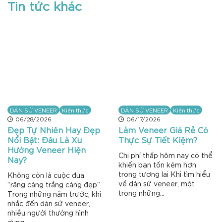
Tin tức khác
DÁN SỨ VENEER
Kiến thức
DÁN SỨ VENEER
Kiến thức
06/28/2026
06/17/2026
Đẹp Tự Nhiên Hay Đẹp
Làm Veneer Giá Rẻ Có
Nổi Bật: Đâu Là Xu
Thực Sự Tiết Kiệm?
Hướng Veneer Hiện
Chi phí thấp hôm nay có thể
Nay?
khiến bạn tốn kém hơn
trong tương lai Khi tìm hiểu
Không còn là cuộc đua
về dán sứ veneer, một
“răng càng trắng càng đẹp”
trong những...
Trong những năm trước, khi
nhắc đến dán sứ veneer,
nhiều người thường hình
dung...