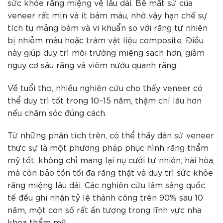
sức khỏe răng miệng về lâu dài. Bề mặt sứ của
veneer rất mịn và ít bám màu, nhờ vậy hạn chế sự
tích tụ mảng bám và vi khuẩn so với răng tự nhiên
bị nhiễm màu hoặc trám vật liệu composite. Điều
này giúp duy trì môi trường miệng sạch hơn, giảm
nguy cơ sâu răng và viêm nướu quanh răng.
Về tuổi thọ, nhiều nghiên cứu cho thấy veneer có
thể duy trì tốt trong 10–15 năm, thậm chí lâu hơn
nếu chăm sóc đúng cách.
Từ những phân tích trên, có thể thấy dán sứ veneer
thực sự là một phương pháp phục hình răng thẩm
mỹ tốt, không chỉ mang lại nụ cười tự nhiên, hài hòa,
mà còn bảo tồn tối đa răng thật và duy trì sức khỏe
răng miệng lâu dài. Các nghiên cứu lâm sàng quốc
tế đều ghi nhận tỷ lệ thành công trên 90% sau 10
năm, một con số rất ấn tượng trong lĩnh vực nha
khoa thẩm mỹ.