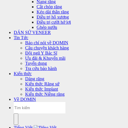
Nang răng
Cắt chóp răng
Kéo dài thân răng
Điều trị hô xương
Điều trị cười hở lợi
Ghép nướu
DÁN SỨ VENEER
Tin Tức
Báo chí nói về DOMIN
Câu chuyện khách hàng
Đội ngũ Y Bác Sĩ
Ưu đãi & Khuyến mãi
Tuyển dụng
Tra cứu bảo hành
Kiến thức
Dáng răng
Kiến thức Răng sứ
Kiến thức Implant
Kiến thức Niềng răng
Về DOMIN
Tiếng Việt