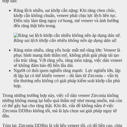
hợp sau:
Răng lệch nhiều, sai khớp cắn nặng: Khi răng chen chúc,
khớp cắn không chuẩn, veneer phải chịu lực lệch liên tục.
Điều này làm tăng nguy cơ bong, mẻ veneer và ảnh hưởng
đến răng thật bên trong.
Răng sai lệch khớp cắn nhiều không nên áp dụng dán sứ.
Răng mòn nhiều, răng yếu hoặc mất mô răng lớn: Veneer là
phục hình mang tính thẩm mỹ, không phải giải pháp tái tạo
cấu trúc răng. Với răng yếu, răng mòn nặng, việc dán veneer
sẽ không đảm bảo độ bền lâu dài.
Người có thói quen nghiến răng mạnh: Lực nghiến lớn, lặp
đi lặp lại có thể khiến veneer – dù làm từ Zirconia – vẫn bị
tổn thương nếu không có giải pháp kiểm soát khớp cắn phù
hợp.
Trong những trường hợp này, việc cố dán veneer Zirconia không
những không mang lại hiệu quả thẩm mỹ như mong muốn, mà còn
có thể gây hại cho răng thật. Khi đó, vấn đề không nằm ở việc
Zirconia DDBio không tốt, mà là lựa chọn sai giải pháp ngay từ
đầu.
Tóm lại: Zirconia DDBio là vật liệu veneer tốt, có độ bền cao, chịu