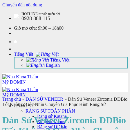
Chuyển đến nội dung
HOTLINE
tư vấn miễn phí
0928 888 115
Giờ mở cửa:
9h00 – 18h00
Tiếng Việt
Tiếng Việt
English
Trang chủ
»
DÁN SỨ VENEER
»
Dán Sứ Veneer Zirconia DDBio
Tốt Không? Góc Nhìn Chuyên Gia Phục Hình Răng Sứ
RĂNG SỨ
RĂNG SỨ TOÀN PHẦN
Răng sứ Katana
Dán Sứ Veneer Zirconia DDBio
Răng sứ Venus
Răng sứ DDBio