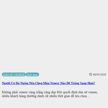
DÁN SỨ VENEER
Kiến thức
06/05/2026
Người Có Da Ngăm Nên Chọn Màu Veneer Nào Để Trông Sang Hơn?
Không phải veneer càng trắng càng đẹp Khi quyết định dán sứ veneer,
nhiều khách hàng thường dành rất nhiều thời gian để lựa chọn...