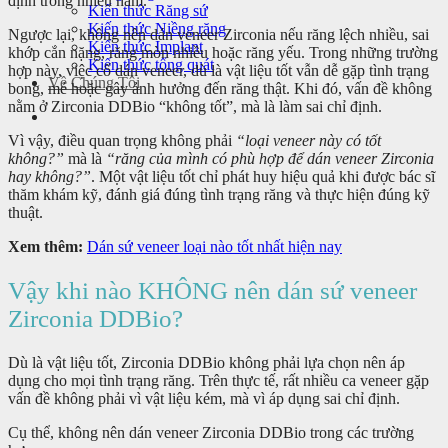
định trong nhiều năm.
Kiến thức Răng sứ
Kiến thức Niềng răng
Ngược lại, không nên dán veneer Zirconia nếu răng lệch nhiều, sai
Kiến thức Implant
khớp cắn nặng, răng mòn nhiều hoặc răng yếu. Trong những trường
Kiến thức tổng quát
hợp này, việc cố dán veneer, dù là vật liệu tốt vẫn dễ gặp tình trạng
Về Chúng Tôi
bong, mẻ hoặc gây ảnh hưởng đến răng thật. Khi đó, vấn đề không
nằm ở Zirconia DDBio “không tốt”, mà là làm sai chỉ định.
Vì vậy, điều quan trọng không phải
“loại veneer này có tốt
không?”
mà là
“răng của mình có phù hợp để dán veneer Zirconia
hay không?”
. Một vật liệu tốt chỉ phát huy hiệu quả khi được bác sĩ
thăm khám kỹ, đánh giá đúng tình trạng răng và thực hiện đúng kỹ
thuật.
Xem thêm:
Dán sứ veneer loại nào tốt nhất hiện nay
Vậy khi nào KHÔNG nên dán sứ veneer
Zirconia DDBio?
Dù là vật liệu tốt, Zirconia DDBio không phải lựa chọn nên áp
dụng cho mọi tình trạng răng. Trên thực tế, rất nhiều ca veneer gặp
vấn đề không phải vì vật liệu kém, mà vì áp dụng sai chỉ định.
Cụ thể, không nên dán veneer Zirconia DDBio trong các trường