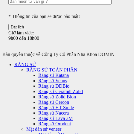
* Thông tin của bạn sẽ được bảo mật!
Giờ làm việc:
9h00 đến 18h00
Bản quyền thuộc về Công Ty Cổ Phần Nha Khoa DOMIN
RĂNG SỨ
RĂNG SỨ TOÀN PHẦN
Răng sứ Katana
Răng sứ Venus
Răng sứ DDBio
Răng sứ Ceramill Zolid
Răng sứ Zolid Bion
Răng sứ Cercon
Răng sứ HT Smile
Răng sứ Nacera
Răng sứ Lava 3M
Răng sứ Orodent
Mặt dán sứ veneer