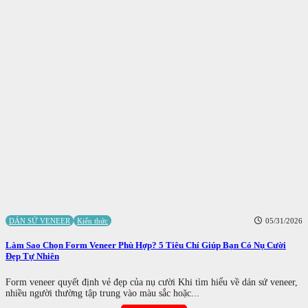
DÁN SỨ VENEER
Kiến thức
05/31/2026
Làm Sao Chọn Form Veneer Phù Hợp? 5 Tiêu Chí Giúp Bạn Có Nụ Cười
Đẹp Tự Nhiên
Form veneer quyết định vẻ đẹp của nụ cười Khi tìm hiểu về dán sứ veneer,
nhiều người thường tập trung vào màu sắc hoặc...