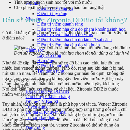
Tính tương thích sinh học tốt với mô nướu
Nội nha
Cho phép thiết kế veneer mỏng, bảo tồn răng thật
Điều trị tuỷ răng lại
Điều trị tuỷ răng
Dán sứ veneer Zirconia DDBio tốt không?
Nha chu
Điều trị viêm quanh răng
Điều trị viêm nha chu do phạm khoảng sinh học
Có thể khẳng định dán sứ veneer Ddbio là một lựa chọn tốt. Vậy tốt
Điều trị viêm nha chu do virus
ở điểm nào?
Điều trị viêm nha chu do làm sứ sai cách
Điều trị viêm nha chu do vi khuẩn
Chăm sóc
Dán sứ veneer Ddbio là một lựa chọn tốt nếu đúng chỉ định v
Lấy cao răng
Hàn răng
Như đã đề cập, đây là vật liệu sứ có độ bền cao, chịu lực tốt hơn
Điều trị ê buốt răng
nhiều loại veneer thông thường. Nhờ đó, răng sau khi dán ít bị mẻ,
Tẩy trắng răng
nứt khi ăn nhai. Bên cạnh đó, Zirconia giữ màu ổn định, không dễ
ngả vàng theo thời gian và không gây đen viền nướu. Vật liệu này
DÁN SỨ VENEER
cũng khá lành tính, thân thiện với mô nướu, nên ít gây kích ứng.
Tin Tức
Nói đơn giản, nếu xét riêng về chất liệu, Zirconia DDBio thuộc
Báo chí nói về DOMIN
nhóm veneer chất lượng tốt.
Câu chuyện khách hàng
Đội ngũ Y Bác Sĩ
Tuy nhiên, tốt không có nghĩa là phù hợp với tất cả. Veneer Zirconia
Tuyển dụng
DDBio phù hợp nhất với những trường hợp răng tương đối đều, chỉ
Ưu đãi & Khuyến mãi
sai lệch nhẹ, răng sậm màu khó tẩy trắng hoặc những người muốn
Tra cứu bảo hành
làm răng đẹp nhưng vẫn cần độ bền lâu dài. Khi nền răng ổn và
Kiến thức
khớp cắn được kiểm soát tốt, veneer Zirconia có thể sử dụng ổn
Dáng răng