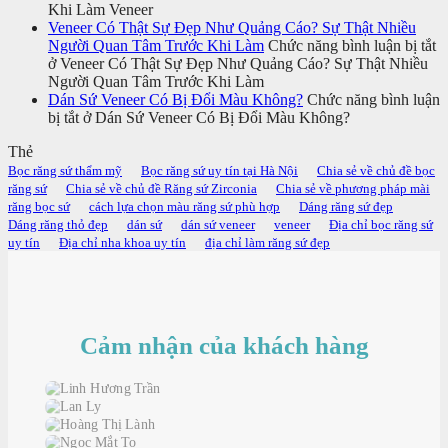
Khi Làm Veneer
Veneer Có Thật Sự Đẹp Như Quảng Cáo? Sự Thật Nhiều
Người Quan Tâm Trước Khi Làm
Chức năng bình luận bị tắt
ở Veneer Có Thật Sự Đẹp Như Quảng Cáo? Sự Thật Nhiều
Người Quan Tâm Trước Khi Làm
Dán Sứ Veneer Có Bị Đổi Màu Không?
Chức năng bình luận
bị tắt
ở Dán Sứ Veneer Có Bị Đổi Màu Không?
Thẻ
Bọc răng sứ thẩm mỹ
Bọc răng sứ uy tín tại Hà Nội
Chia sẻ về chủ đề bọc
răng sứ
Chia sẻ về chủ đề Răng sứ Zirconia
Chia sẻ về phương pháp mài
răng bọc sứ
cách lựa chọn màu răng sứ phù hợp
Dáng răng sứ đẹp
Dáng răng thỏ đẹp
dán sứ
dán sứ veneer
veneer
Địa chỉ bọc răng sứ
uy tín
Địa chỉ nha khoa uy tín
địa chỉ làm răng sứ đẹp
Cảm nhận của khách hàng