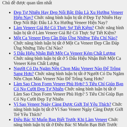
Chủ đề được quan tâm nhất
Đẹp Tự Nhiên Hay Đẹp Nổi Bật: Đâu Là Xu Hướng Veneer
Hiện Nay?
Chức năng bình luận bị tắt
ở Đẹp Tự Nhiên Hay
Đẹp Nổi Bật: Đâu Là Xu Hướng Veneer Hiện Nay?
Làm Veneer Giá Rẻ Có Thực Sự Tiết Kiệm?
Chức năng bình
luận bị tắt
ở Làm Veneer Giá Rẻ Có Thực Sự Tiết Kiệm?
Một Ca Veneer Đẹp Cần Đáp Ứng Những Tiêu Chí Nào?
Chức năng bình luận bị tắt
ở Một Ca Veneer Đẹp Cần Đáp
Ứng Những Tiêu Chí Nào?
5 Dấu Hiệu Nhận Biết Một Ca Veneer Kém Chất Lượng
Chức năng bình luận bị tắt
ở 5 Dấu Hiệu Nhận Biết Một Ca
Veneer Kém Chất Lượng
Người Có Da Ngăm Nên Chọn Màu Veneer Nào Để Trông
Sang Hơn?
Chức năng bình luận bị tắt
ở Người Có Da Ngăm
Nên Chọn Màu Veneer Nào Để Trông Sang Hơn?
Làm Sao Chọn Form Veneer Phù Hợp? 5 Tiêu Chí Giúp Bạn
Có Nụ Cười Đẹp Tự Nhiên
Chức năng bình luận bị tắt
ở
Làm Sao Chọn Form Veneer Phù Hợp? 5 Tiêu Chí Giúp Bạn
Có Nụ Cười Đẹp Tự Nhiên
Vì Sao Veneer Ngày Càng Được Giới Trẻ Yêu Thích?
Chức
năng bình luận bị tắt
ở Vì Sao Veneer Ngày Càng Được Giới
Trẻ Yêu Thích?
Điều Bác Sĩ Muốn Bạn Biết Trước Khi Làm Veneer
Chức
năng bình luận bị tắt
ở Điều Bác Sĩ Muốn Bạn Biết Trước