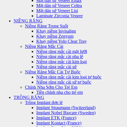
Mặt dán sứ Veneer Emax
Mặt dán sứ Veneer Celtra
Mặt dán sứ Veneer Lisi
Laminate Zirconia Veneer
NIỀNG RĂNG
Niềng Răng Trong Suốt
Khay niềng Invisalign
Khay niềng Zenyum
Khay niềng Yolo Clear Tray
Niềng Răng Mắc Cài
Niềng răng mắc cài mặt lưỡi
Niềng răng mắc cài pha lê
Niềng răng mắc cài kim loại
Niềng răng mắc cài sứ
Niềng Răng Mắc Cài Tự Buộc
Niềng răng mắc cài kim loại tự buộc
Niềng răng mắc cài sứ tự buộc
Chỉnh Nha Sớm Cho Trẻ Em
Tiền chỉnh nha cho trẻ em
TRỒNG RĂNG
Trồng Implant đơn lẻ
Implant Straumann (Switzerland)
Implant Nobel Biocare (Sweden)
Implant ETK (France)
Implant Kontact (France)