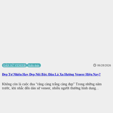
DÁN SỨ VENEER
Kiến thức
06/28/2026
Đẹp Tự Nhiên Hay Đẹp Nổi Bật: Đâu Là Xu Hướng Veneer Hiện Nay?
Không còn là cuộc đua “răng càng trắng càng đẹp” Trong những năm
trước, khi nhắc đến dán sứ veneer, nhiều người thường hình dung...