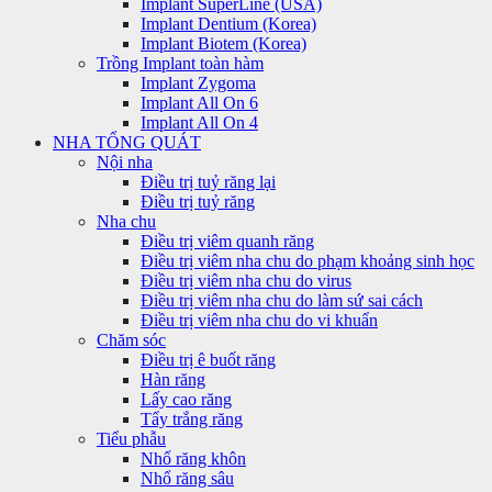
Implant SuperLine (USA)
Implant Dentium (Korea)
Implant Biotem (Korea)
Trồng Implant toàn hàm
Implant Zygoma
Implant All On 6
Implant All On 4
NHA TỔNG QUÁT
Nội nha
Điều trị tuỷ răng lại
Điều trị tuỷ răng
Nha chu
Điều trị viêm quanh răng
Điều trị viêm nha chu do phạm khoảng sinh học
Điều trị viêm nha chu do virus
Điều trị viêm nha chu do làm sứ sai cách
Điều trị viêm nha chu do vi khuẩn
Chăm sóc
Điều trị ê buốt răng
Hàn răng
Lấy cao răng
Tẩy trắng răng
Tiểu phẫu
Nhổ răng khôn
Nhổ răng sâu