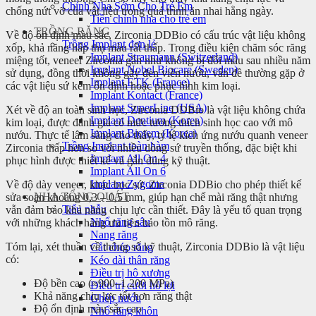
Chỉnh Nha Sớm Cho Trẻ Em
chống nứt vỡ của vật liệu trong quá trình ăn nhai hằng ngày.
Tiền chỉnh nha cho trẻ em
TRỒNG RĂNG
Về độ ổn định màu sắc, Zirconia DDBio có cấu trúc vật liệu không
Trồng Implant đơn lẻ
xốp, khả năng hấp thụ màu rất thấp. Trong điều kiện chăm sóc răng
Implant Straumann (Switzerland)
miệng tốt, veneer Zirconia gần như không bị đổi màu sau nhiều năm
Implant Nobel Biocare (Sweden)
sử dụng, đồng thời không gây đen viền nướu, vấn đề thường gặp ở
Implant ETK (France)
các vật liệu sứ kém ổn định hoặc phục hình kim loại.
Implant Kontact (France)
Implant SuperLine (USA)
Xét về độ an toàn sinh học, Zirconia DDBio là vật liệu không chứa
Implant Dentium (Korea)
kim loại, được đánh giá có mức tương thích sinh học cao với mô
Implant Biotem (Korea)
nướu. Thực tế lâm sàng cho thấy, tỷ lệ kích ứng nướu quanh veneer
Trồng Implant toàn hàm
Zirconia thấp hơn so với nhiều dòng sứ truyền thống, đặc biệt khi
Implant All On 4
phục hình được thiết kế và gắn đúng kỹ thuật.
Implant All On 6
Implant Zygoma
Về độ dày veneer, khác bọc sứ, Zirconia DDBio cho phép thiết kế
NHA TỔNG QUÁT
sửa soạn khoảng 0,3 – 0,5 mm, giúp hạn chế mài răng thật nhưng
Tiểu phẫu
vẫn đảm bảo khả năng chịu lực cần thiết. Đây là yếu tố quan trọng
Nhổ răng sâu
với những khách hàng ưu tiên bảo tồn mô răng.
Nang răng
Tóm lại, xét thuần về thông số kỹ thuật, Zirconia DDBio là vật liệu
Cắt chóp răng
có:
Kéo dài thân răng
Điều trị hô xương
Độ bền cao (≈900–1.200 MPa)
Điều trị cười hở lợi
Khả năng chịu lực tốt hơn răng thật
Ghép nướu
Độ ổn định màu sắc cao
Nhổ răng khôn