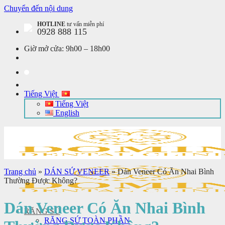
Chuyển đến nội dung
HOTLINE
tư vấn miễn phí
0928 888 115
Giờ mở cửa:
9h00 – 18h00
Tiếng Việt
Tiếng Việt
English
Trang chủ
»
DÁN SỨ VENEER
»
Dán Veneer Có Ăn Nhai Bình
Thường Được Không?
Dán Veneer Có Ăn Nhai Bình
RĂNG SỨ
RĂNG SỨ TOÀN PHẦN