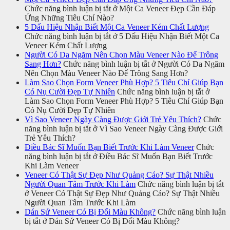
Chức năng bình luận bị tắt
ở Một Ca Veneer Đẹp Cần Đáp
Ứng Những Tiêu Chí Nào?
5 Dấu Hiệu Nhận Biết Một Ca Veneer Kém Chất Lượng
Chức năng bình luận bị tắt
ở 5 Dấu Hiệu Nhận Biết Một Ca
Veneer Kém Chất Lượng
Người Có Da Ngăm Nên Chọn Màu Veneer Nào Để Trông
Sang Hơn?
Chức năng bình luận bị tắt
ở Người Có Da Ngăm
Nên Chọn Màu Veneer Nào Để Trông Sang Hơn?
Làm Sao Chọn Form Veneer Phù Hợp? 5 Tiêu Chí Giúp Bạn
Có Nụ Cười Đẹp Tự Nhiên
Chức năng bình luận bị tắt
ở
Làm Sao Chọn Form Veneer Phù Hợp? 5 Tiêu Chí Giúp Bạn
Có Nụ Cười Đẹp Tự Nhiên
Vì Sao Veneer Ngày Càng Được Giới Trẻ Yêu Thích?
Chức
năng bình luận bị tắt
ở Vì Sao Veneer Ngày Càng Được Giới
Trẻ Yêu Thích?
Điều Bác Sĩ Muốn Bạn Biết Trước Khi Làm Veneer
Chức
năng bình luận bị tắt
ở Điều Bác Sĩ Muốn Bạn Biết Trước
Khi Làm Veneer
Veneer Có Thật Sự Đẹp Như Quảng Cáo? Sự Thật Nhiều
Người Quan Tâm Trước Khi Làm
Chức năng bình luận bị tắt
ở Veneer Có Thật Sự Đẹp Như Quảng Cáo? Sự Thật Nhiều
Người Quan Tâm Trước Khi Làm
Dán Sứ Veneer Có Bị Đổi Màu Không?
Chức năng bình luận
bị tắt
ở Dán Sứ Veneer Có Bị Đổi Màu Không?