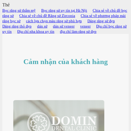
Thẻ
Bọc răng sứ thẩm mỹ
Bọc răng sứ uy tín tại Hà Nội
Chia sẻ về chủ đề bọc
răng sứ
Chia sẻ về chủ đề Răng sứ Zirconia
Chia sẻ về phương pháp mài
răng bọc sứ
cách lựa chọn màu răng sứ phù hợp
Dáng răng sứ đẹp
Dáng răng thỏ đẹp
dán sứ
dán sứ veneer
veneer
Địa chỉ bọc răng sứ
uy tín
Địa chỉ nha khoa uy tín
địa chỉ làm răng sứ đẹp
Cảm nhận của khách hàng