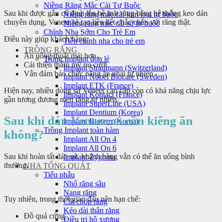
Niềng Răng Mắc Cài Tự Buộc
Sau khi được gắn cố định lên bề mặt răng bằng hệ thống keo dán
Niềng răng mắc cài kim loại tự buộc
chuyên dụng, Veneer sẽ tạo liên kết chắc chắn với răng thật.
Niềng răng mắc cài sứ tự buộc
Chỉnh Nha Sớm Cho Trẻ Em
Điều này giúp khách hàng:
Tiền chỉnh nha cho trẻ em
TRỒNG RĂNG
Ăn uống thoải mái hơn
Trồng Implant đơn lẻ
Cải thiện thẩm mỹ nụ cười
Implant Straumann (Switzerland)
Vẫn đảm bảo chức năng ăn nhai tự nhiên
Implant Nobel Biocare (Sweden)
Implant ETK (France)
Hiện nay, nhiều dòng sứ Veneer cao cấp còn có khả năng chịu lực
Implant Kontact (France)
gần tương đương men răng tự nhiên.
Implant SuperLine (USA)
Implant Dentium (Korea)
Sau khi dán Veneer có cần kiêng ăn
Implant Biotem (Korea)
Trồng Implant toàn hàm
không?
Implant All On 4
Implant All On 6
Sau khi hoàn tất dán sứ, khách hàng vẫn có thể ăn uống bình
Implant Zygoma
thường.
NHA TỔNG QUÁT
Tiểu phẫu
Nhổ răng sâu
Nang răng
Tuy nhiên, trong thời gian đầu nên hạn chế:
Cắt chóp răng
Kéo dài thân răng
Đồ quá cứng
Điều trị hô xương