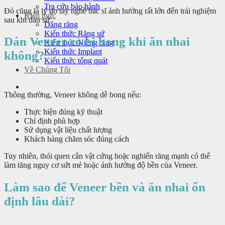
Tra cứu bảo hành
Đó cũng là lý do tay nghề bác sĩ ảnh hưởng rất lớn đến trải nghiệm
Kiến thức
sau khi dán sứ.
Dáng răng
Kiến thức Răng sứ
Dán Veneer có bị bong khi ăn nhai
Kiến thức Niềng răng
Kiến thức Implant
không?
Kiến thức tổng quát
Về Chúng Tôi
Thông thường, Veneer không dễ bong nếu:
Thực hiện đúng kỹ thuật
Chỉ định phù hợp
Sử dụng vật liệu chất lượng
Khách hàng chăm sóc đúng cách
Tuy nhiên, thói quen cắn vật cứng hoặc nghiến răng mạnh có thể
làm tăng nguy cơ sứt mẻ hoặc ảnh hưởng độ bền của Veneer.
Làm sao để Veneer bền và ăn nhai ổn
định lâu dài?