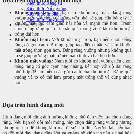
Dựa trên hình dáng khuôn mặt
Kiến thức Răng sứ
Kiến thức Niềng răng
Khuôn mặt dài:
Nếu bạn có khuôn mặt dài, dáng răng
Kiến thức Implant
vuông vức với chiều dài răng vừa phải sẽ giúp cân bằng tỷ lệ
Kiến thức tổng quát
khuôn mặt, tạo cảm giác hài hòa và mạnh mẽ hơn. Tránh
Về Chúng Tôi
chọn dáng răng quá dài hoặc quá mỏng vì sẽ làm khuôn mặt
trông dài hơn.
Khuôn mặt tròn:
Với khuôn mặt tròn, bạn nên chọn dáng
răng có góc cạnh rõ ràng, giúp tạo điểm nhấn và làm khuôn
mặt trông thon gọn hơn. Dáng răng vuông nhưng không quá
to sẽ giúp gương mặt trở nên nam tính và hài hòa hơn.
Khuôn mặt vuông:
Nam giới có khuôn mặt vuông nên chọn
dáng răng có góc cạnh nhẹ nhàng, kết hợp với độ dài răng
phù hợp để làm mềm các góc cạnh của khuôn mặt. Răng quá
vuông và to có thể làm gương mặt trông thô và cứng nhắc
hơn.
Dựa trên hình dáng môi
Hình dáng môi cũng ảnh hưởng không nhỏ đến việc lựa chọn dáng
răng. Nếu bạn có đôi môi mỏng, hãy chọn dáng răng vuông nhưng
không quá to để không làm mất đi sự cân đối. Ngược lại, nếu bạn
có đôi môi dày, dáng răng lớn và vuông sẽ giúp tạo nên sự hài hòa