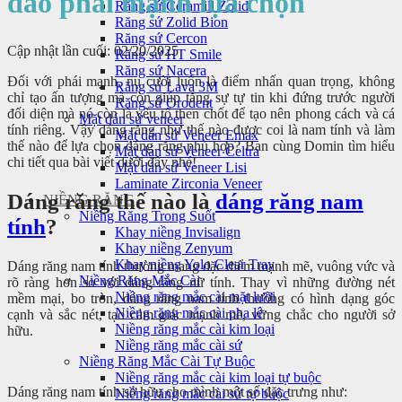
đảo phái mạnh lựa chọn
Răng sứ Ceramill Zolid
Răng sứ Zolid Bion
Răng sứ Cercon
Cập nhật lần cuối: 02/20/2025
Răng sứ HT Smile
Răng sứ Nacera
Đối với phái mạnh, nụ cười luôn là điểm nhấn quan trọng, không
Răng sứ Lava 3M
chỉ tạo ấn tượng mà còn giúp tăng sự tự tin khi đứng trước người
Răng sứ Orodent
đối diện mà nó còn là yếu tố then chốt để tạo nên phong cách và cá
Mặt dán sứ veneer
tính riêng. Vậy dáng răng như thế nào được coi là nam tính và làm
Mặt dán sứ Veneer Emax
thế nào để lựa chọn dáng răng phù hợp? Bạn cùng Domin tìm hiểu
Mặt dán sứ Veneer Celtra
chi tiết qua bài viết dưới đây nhé!
Mặt dán sứ Veneer Lisi
Laminate Zirconia Veneer
Dáng răng thế nào là
dáng răng nam
NIỀNG RĂNG
Niềng Răng Trong Suốt
tính
?
Khay niềng Invisalign
Khay niềng Zenyum
Khay niềng Yolo Clear Tray
Dáng răng nam tính thường mang đặc điểm mạnh mẽ, vuông vức và
Niềng Răng Mắc Cài
rõ ràng hơn so với dáng răng nữ tính. Thay vì những đường nét
Niềng răng mắc cài mặt lưỡi
mềm mại, bo tròn, dáng răng nam tính thường có hình dạng góc
Niềng răng mắc cài pha lê
cạnh và sắc nét, tạo cảm giác mạnh mẽ, vững chắc cho người sở
Niềng răng mắc cài kim loại
hữu.
Niềng răng mắc cài sứ
Niềng Răng Mắc Cài Tự Buộc
Niềng răng mắc cài kim loại tự buộc
Dáng răng nam tính sở hữu cho mình một số đặc trưng như:
Niềng răng mắc cài sứ tự buộc