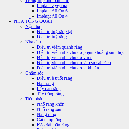
Trồng Implant toàn hàm
Implant Zygoma
Implant All On 6
Implant All On 4
NHA TỔNG QUÁT
Nội nha
Điều trị tuỷ răng lại
Điều trị tuỷ răng
Nha chu
Điều trị viêm quanh răng
Điều trị viêm nha chu do phạm khoảng sinh học
Điều trị viêm nha chu do virus
Điều trị viêm nha chu do làm sứ sai cách
Điều trị viêm nha chu do vi khuẩn
Chăm sóc
Điều trị ê buốt răng
Hàn răng
Lấy cao răng
Tẩy trắng răng
Tiểu phẫu
Nhổ răng khôn
Nhổ răng sâu
Nang răng
Cắt chóp răng
Kéo dài thân răng