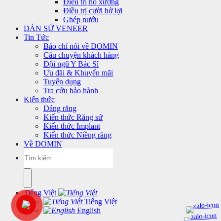
Điều trị hô xương
Điều trị cười hở lợi
Ghép nướu
DÁN SỨ VENEER
Tin Tức
Báo chí nói về DOMIN
Câu chuyện khách hàng
Đội ngũ Y Bác Sĩ
Ưu đãi & Khuyến mãi
Tuyển dụng
Tra cứu bảo hành
Kiến thức
Dáng răng
Kiến thức Răng sứ
Kiến thức Implant
Kiến thức Niềng răng
Về DOMIN
Tiếng Việt
Tiếng Việt
English