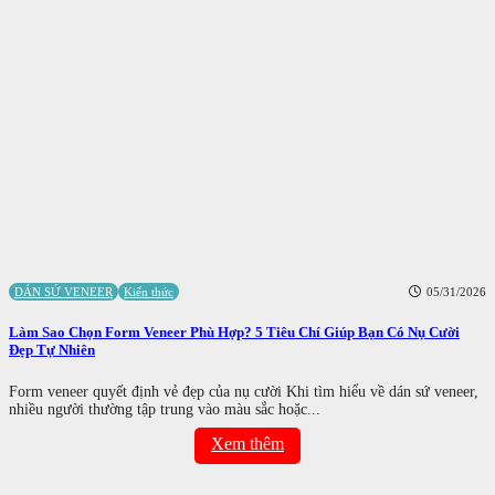
DÁN SỨ VENEER
Kiến thức
05/31/2026
Làm Sao Chọn Form Veneer Phù Hợp? 5 Tiêu Chí Giúp Bạn Có Nụ Cười
Đẹp Tự Nhiên
Form veneer quyết định vẻ đẹp của nụ cười Khi tìm hiểu về dán sứ veneer,
nhiều người thường tập trung vào màu sắc hoặc...
Xem thêm