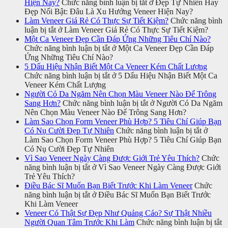
Hiện Nay?
Chức năng bình luận bị tắt
ở Đẹp Tự Nhiên Hay
Đẹp Nổi Bật: Đâu Là Xu Hướng Veneer Hiện Nay?
Làm Veneer Giá Rẻ Có Thực Sự Tiết Kiệm?
Chức năng bình
luận bị tắt
ở Làm Veneer Giá Rẻ Có Thực Sự Tiết Kiệm?
Một Ca Veneer Đẹp Cần Đáp Ứng Những Tiêu Chí Nào?
Chức năng bình luận bị tắt
ở Một Ca Veneer Đẹp Cần Đáp
Ứng Những Tiêu Chí Nào?
5 Dấu Hiệu Nhận Biết Một Ca Veneer Kém Chất Lượng
Chức năng bình luận bị tắt
ở 5 Dấu Hiệu Nhận Biết Một Ca
Veneer Kém Chất Lượng
Người Có Da Ngăm Nên Chọn Màu Veneer Nào Để Trông
Sang Hơn?
Chức năng bình luận bị tắt
ở Người Có Da Ngăm
Nên Chọn Màu Veneer Nào Để Trông Sang Hơn?
Làm Sao Chọn Form Veneer Phù Hợp? 5 Tiêu Chí Giúp Bạn
Có Nụ Cười Đẹp Tự Nhiên
Chức năng bình luận bị tắt
ở
Làm Sao Chọn Form Veneer Phù Hợp? 5 Tiêu Chí Giúp Bạn
Có Nụ Cười Đẹp Tự Nhiên
Vì Sao Veneer Ngày Càng Được Giới Trẻ Yêu Thích?
Chức
năng bình luận bị tắt
ở Vì Sao Veneer Ngày Càng Được Giới
Trẻ Yêu Thích?
Điều Bác Sĩ Muốn Bạn Biết Trước Khi Làm Veneer
Chức
năng bình luận bị tắt
ở Điều Bác Sĩ Muốn Bạn Biết Trước
Khi Làm Veneer
Veneer Có Thật Sự Đẹp Như Quảng Cáo? Sự Thật Nhiều
Người Quan Tâm Trước Khi Làm
Chức năng bình luận bị tắt