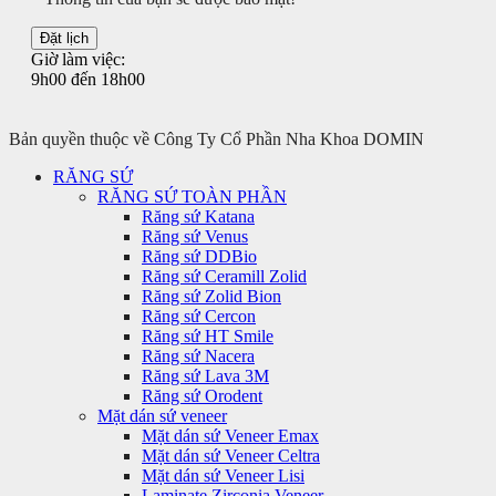
Giờ làm việc:
9h00 đến 18h00
Bản quyền thuộc về Công Ty Cổ Phần Nha Khoa DOMIN
RĂNG SỨ
RĂNG SỨ TOÀN PHẦN
Răng sứ Katana
Răng sứ Venus
Răng sứ DDBio
Răng sứ Ceramill Zolid
Răng sứ Zolid Bion
Răng sứ Cercon
Răng sứ HT Smile
Răng sứ Nacera
Răng sứ Lava 3M
Răng sứ Orodent
Mặt dán sứ veneer
Mặt dán sứ Veneer Emax
Mặt dán sứ Veneer Celtra
Mặt dán sứ Veneer Lisi
Laminate Zirconia Veneer