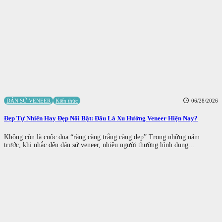
DÁN SỨ VENEER
Kiến thức
06/28/2026
Đẹp Tự Nhiên Hay Đẹp Nổi Bật: Đâu Là Xu Hướng Veneer Hiện Nay?
Không còn là cuộc đua “răng càng trắng càng đẹp” Trong những năm
trước, khi nhắc đến dán sứ veneer, nhiều người thường hình dung...