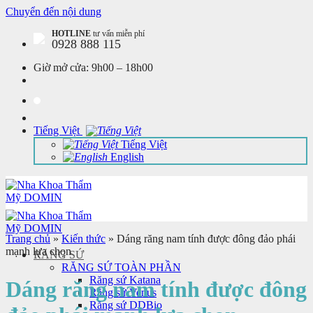
Chuyển đến nội dung
HOTLINE
tư vấn miễn phí
0928 888 115
Giờ mở cửa:
9h00 – 18h00
Tiếng Việt
Tiếng Việt
English
Trang chủ
»
Kiến thức
»
Dáng răng nam tính được đông đảo phái
mạnh lựa chọn
RĂNG SỨ
RĂNG SỨ TOÀN PHẦN
Răng sứ Katana
Dáng răng nam tính được đông
Răng sứ Venus
Răng sứ DDBio