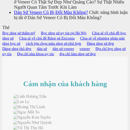
ở Veneer Có Thật Sự Đẹp Như Quảng Cáo? Sự Thật Nhiều
Người Quan Tâm Trước Khi Làm
Dán Sứ Veneer Có Bị Đổi Màu Không?
Chức năng bình luận
bị tắt
ở Dán Sứ Veneer Có Bị Đổi Màu Không?
Thẻ
Bọc răng sứ thẩm mỹ
Bọc răng sứ uy tín tại Hà Nội
Chia sẻ về chủ đề bọc
răng sứ
Chia sẻ về chủ đề Răng sứ Zirconia
Chia sẻ về phương pháp mài
răng bọc sứ
cách lựa chọn màu răng sứ phù hợp
Dáng răng sứ đẹp
Dáng răng thỏ đẹp
dán sứ
dán sứ veneer
veneer
Địa chỉ bọc răng sứ
uy tín
Địa chỉ nha khoa uy tín
địa chỉ làm răng sứ đẹp
Cảm nhận của khách hàng