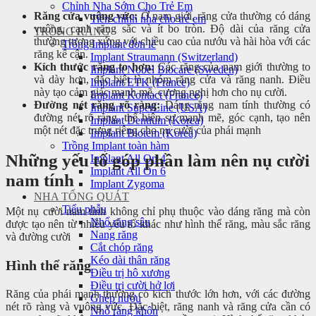
Chỉnh Nha Sớm Cho Trẻ Em
Răng cửa vuông vức:
Ở nam giới, răng cửa thường có dáng
Tiền chỉnh nha cho trẻ em
vuông, cạnh răng sắc và ít bo tròn. Độ dài của răng cửa
TRỒNG RĂNG
thường tương xứng với chiều cao của nướu và hài hòa với các
Trồng Implant đơn lẻ
răng kế cận.
Implant Straumann (Switzerland)
Kích thước răng to hơn:
Các răng của nam giới thường to
Implant Nobel Biocare (Sweden)
và dày hơn, đặc biệt là nhóm răng cửa và răng nanh. Điều
Implant ETK (France)
này tạo cảm giác mạnh mẽ, cương nghị hơn cho nụ cười.
Implant Kontact (France)
Đường nét răng rõ ràng:
Dáng răng nam tính thường có
Implant SuperLine (USA)
đường nét rõ ràng, thể hiện sự mạnh mẽ, góc cạnh, tạo nên
Implant Dentium (Korea)
một nét đặc trưng riêng cho nụ cười của phái mạnh
Implant Biotem (Korea)
Trồng Implant toàn hàm
Những yếu tố góp phần làm nên nụ cười
Implant All On 4
Implant All On 6
nam tính
Implant Zygoma
NHA TỔNG QUÁT
Tiểu phẫu
Một nụ cười nam tính không chỉ phụ thuộc vào dáng răng mà còn
Nhổ răng sâu
được tạo nên từ nhiều yếu tố khác như hình thể răng, màu sắc răng
Nang răng
và đường cười
Cắt chóp răng
Kéo dài thân răng
Hình thể răng
Điều trị hô xương
Điều trị cười hở lợi
Răng của phái mạnh thường có kích thước lớn hơn, với các đường
Ghép nướu
nét rõ ràng và vuông vức. Đặc biệt, răng nanh và răng cửa cần có
Nhổ răng khôn