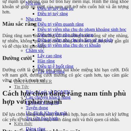
sự mạnh mẽ, không quá bo tròn hay mềm mại. Hình thể răng khỏe
Nội nha
khoắn sẽ giúp nụ cười của nam giới trở nên cuốn hút và ấn tượng
Điều trị tuỷ răng lại
hơn.
Điều trị tuỷ răng
Nha chu
Màu sắc răng
Điều trị viêm quanh răng
Điều trị viêm nha chu do phạm khoảng sinh học
Điều trị viêm nha chu do virus
Dáng răng nam tính thường có xu hướng màu trắng sứ nhẹ nhàng,
Điều trị viêm nha chu do làm sứ sai cách
tự nhiên, không quá sáng chói, đồng thời vẫn giữ được sự gần gũi
Điều trị viêm nha chu do vi khuẩn
và dễ chịu khi giao tiếp.
Chăm sóc
Lấy cao răng
Đường cười
Hàn răng
Điều trị ê buốt răng
Đường cười là đường nối giữa hai khóe miệng khi bạn cười. Đối
Tẩy trắng răng
với nam giới, đường cười thường có góc cạnh hơn, tạo cảm giác
vững chắc và mạnh mẽ.
DÁN SỨ VENEER
Tin Tức
Cách lựa chọn dáng răng nam tính phù
Báo chí nói về DOMIN
Câu chuyện khách hàng
hợp với phái mạnh
Đội ngũ Y Bác Sĩ
Tuyển dụng
Ưu đãi & Khuyến mãi
Để lựa chọn dáng răng nam tính phù hợp, bạn cần xem xét kỹ lưỡng
Tra cứu bảo hành
các yếu tố như khuôn mặt, hình dáng môi và thói quen cá nhân.
Kiến thức
Dáng răng