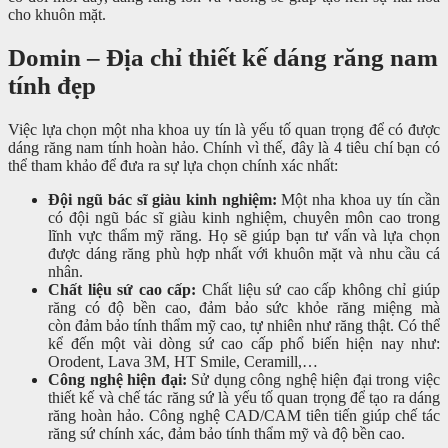
cho khuôn mặt.
Domin – Địa chỉ thiết kế dáng răng nam
tính đẹp
Việc lựa chọn một nha khoa uy tín là yếu tố quan trọng để có được
dáng răng nam tính hoàn hảo. Chính vì thế, đây là 4 tiêu chí bạn có
thể tham khảo để đưa ra sự lựa chọn chính xác nhất:
Đội ngũ bác sĩ giàu kinh nghiệm:
Một nha khoa uy tín cần
có đội ngũ bác sĩ giàu kinh nghiệm, chuyên môn cao trong
lĩnh vực thẩm mỹ răng. Họ sẽ giúp bạn tư vấn và lựa chọn
được dáng răng phù hợp nhất với khuôn mặt và nhu cầu cá
nhân.
Chất liệu sứ cao cấp:
Chất liệu sứ cao cấp không chỉ giúp
răng có độ bền cao, đảm bảo sức khỏe răng miệng mà
còn đảm bảo tính thẩm mỹ cao, tự nhiên như răng thật. Có thể
kể đến một vài dòng sứ cao cấp phổ biến hiện nay như:
Orodent, Lava 3M, HT Smile, Ceramill,…
Công nghệ hiện đại:
Sử dụng công nghệ hiện đại trong việc
thiết kế và chế tác răng sứ là yếu tố quan trọng để tạo ra dáng
răng hoàn hảo. Công nghệ CAD/CAM tiên tiến giúp chế tác
răng sứ chính xác, đảm bảo tính thẩm mỹ và độ bền cao.