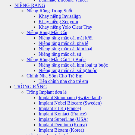
NIỀNG RĂNG
Niềng Răng Trong Suốt
Khay niềng Invisalign
Khay niềng Zenyum
Khay niềng Yolo Clear Tray
Niềng Răng Mắc Cài
Niềng răng mắc cài mặt lưỡi
Niềng răng mắc cài pha lê
Niềng răng mắc cài kim loại
Niềng răng mắc cài sứ
Niềng Răng Mắc Cài Tự Buộc
Niềng răng mắc cài kim loại tự buộc
Niềng răng mắc cài sứ tự buộc
Chỉnh Nha Sớm Cho Trẻ Em
Tiền chỉnh nha cho trẻ em
TRỒNG RĂNG
Trồng Implant đơn lẻ
Implant Straumann (Switzerland)
Implant Nobel Biocare (Sweden)
Implant ETK (France)
Implant Kontact (France)
Implant SuperLine (USA)
Implant Dentium (Korea)
Implant Biotem (Korea)