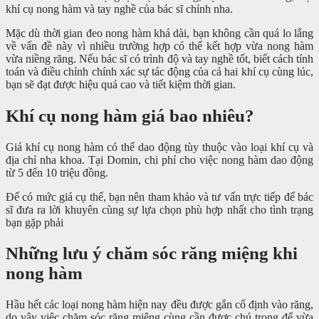
khí cụ nong hàm và tay nghề của bác sĩ chỉnh nha.
Mặc dù thời gian đeo nong hàm khá dài, bạn không cần quá lo lắng
về vấn đề này vì nhiều trường hợp có thể kết hợp vừa nong hàm
vừa niềng răng. Nếu bác sĩ có trình độ và tay nghề tốt, biết cách tính
toán và điều chỉnh chính xác sự tác động của cả hai khí cụ cùng lúc,
bạn sẽ đạt được hiệu quả cao và tiết kiệm thời gian.
Khí cụ nong hàm giá bao nhiêu?
Giá khí cụ nong hàm có thể dao động tùy thuộc vào loại khí cụ và
địa chỉ nha khoa. Tại Domin, chi phí cho việc nong hàm dao động
từ 5 đến 10 triệu đồng.
Để có mức giá cụ thể, bạn nên tham khảo và tư vấn trực tiếp để bác
sĩ đưa ra lời khuyên cùng sự lựa chọn phù hợp nhất cho tình trạng
bạn gặp phải
Những lưu ý chăm sóc răng miệng khi
nong hàm
Hầu hết các loại nong hàm hiện nay đều được gắn cố định vào răng,
do vậy việc chăm sóc răng miệng cùng cần được chú trọng để vừa