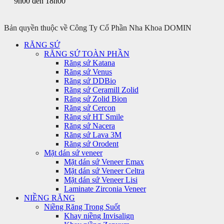
9h00 đến 18h00
Bản quyền thuộc về Công Ty Cổ Phần Nha Khoa DOMIN
RĂNG SỨ
RĂNG SỨ TOÀN PHẦN
Răng sứ Katana
Răng sứ Venus
Răng sứ DDBio
Răng sứ Ceramill Zolid
Răng sứ Zolid Bion
Răng sứ Cercon
Răng sứ HT Smile
Răng sứ Nacera
Răng sứ Lava 3M
Răng sứ Orodent
Mặt dán sứ veneer
Mặt dán sứ Veneer Emax
Mặt dán sứ Veneer Celtra
Mặt dán sứ Veneer Lisi
Laminate Zirconia Veneer
NIỀNG RĂNG
Niềng Răng Trong Suốt
Khay niềng Invisalign