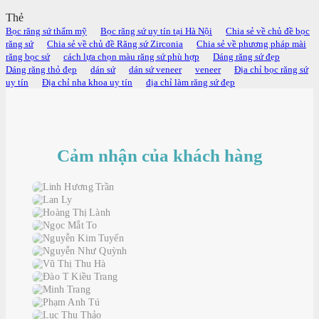
Thẻ
Bọc răng sứ thẩm mỹ
Bọc răng sứ uy tín tại Hà Nội
Chia sẻ về chủ đề bọc
răng sứ
Chia sẻ về chủ đề Răng sứ Zirconia
Chia sẻ về phương pháp mài
răng bọc sứ
cách lựa chọn màu răng sứ phù hợp
Dáng răng sứ đẹp
Dáng răng thỏ đẹp
dán sứ
dán sứ veneer
veneer
Địa chỉ bọc răng sứ
uy tín
Địa chỉ nha khoa uy tín
địa chỉ làm răng sứ đẹp
Cảm nhận của khách hàng