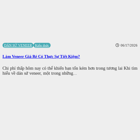
DÁN SỨ VENEER
Kiến thức
06/17/2026
Làm Veneer Giá Rẻ Có Thực Sự Tiết Kiệm?
Chi phí thấp hôm nay có thể khiến bạn tốn kém hơn trong tương lai Khi tìm
hiểu về dán sứ veneer, một trong những...