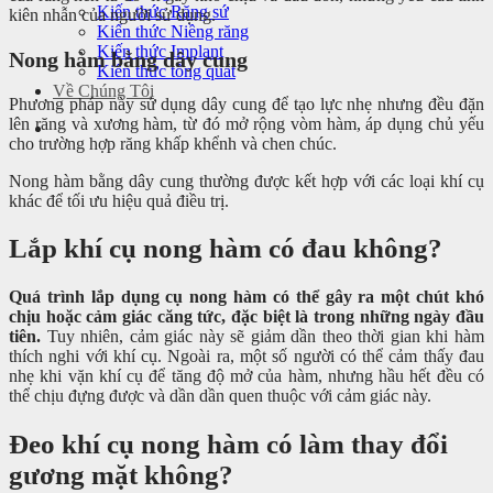
Kiến thức Răng sứ
kiên nhẫn của người sử dụng.
Kiến thức Niềng răng
Kiến thức Implant
Nong hàm bằng dây cung
Kiến thức tổng quát
Về Chúng Tôi
Phương pháp này sử dụng dây cung để tạo lực nhẹ nhưng đều đặn
lên răng và xương hàm, từ đó mở rộng vòm hàm, áp dụng chủ yếu
cho trường hợp răng khấp khểnh và chen chúc.
Nong hàm bằng dây cung thường được kết hợp với các loại khí cụ
khác để tối ưu hiệu quả điều trị.
Lắp khí cụ nong hàm có đau không?
Quá trình lắp dụng cụ nong hàm có thể gây ra một chút khó
chịu hoặc cảm giác căng tức, đặc biệt là trong những ngày đầu
tiên.
Tuy nhiên, cảm giác này sẽ giảm dần theo thời gian khi hàm
thích nghi với khí cụ. Ngoài ra, một số người có thể cảm thấy đau
nhẹ khi vặn khí cụ để tăng độ mở của hàm, nhưng hầu hết đều có
thể chịu đựng được và dần dần quen thuộc với cảm giác này.
Đeo khí cụ nong hàm có làm thay đổi
gương mặt không?