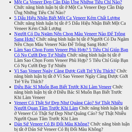
Một Ca Veneer Đẹp Cần Đáp Ứng Những Tiêu Chí Nào?
Chức năng bình luận bị tắt
ở Một Ca Veneer Đẹp Cần Đáp
Ứng Những Tiêu Chí Nào?
5 Dấu Hiệu Nhận Biết Một Ca Veneer Kém Chất Lượng
Chức năng bình luận bị tắt
ở 5 Dấu Hiệu Nhận Biết Một Ca
Veneer Kém Chất Lượng
Người Có Da Ngăm Nên Chọn Màu Veneer Nào Để Trông
Sang Hơn?
Chức năng bình luận bị tắt
ở Người Có Da Ngăm
Nên Chọn Màu Veneer Nào Để Trông Sang Hơn?
Làm Sao Chọn Form Veneer Phù Hợp? 5 Tiêu Chí Giúp Bạn
Có Nụ Cười Đẹp Tự Nhiên
Chức năng bình luận bị tắt
ở
Làm Sao Chọn Form Veneer Phù Hợp? 5 Tiêu Chí Giúp Bạn
Có Nụ Cười Đẹp Tự Nhiên
Vì Sao Veneer Ngày Càng Được Giới Trẻ Yêu Thích?
Chức
năng bình luận bị tắt
ở Vì Sao Veneer Ngày Càng Được Giới
Trẻ Yêu Thích?
Điều Bác Sĩ Muốn Bạn Biết Trước Khi Làm Veneer
Chức
năng bình luận bị tắt
ở Điều Bác Sĩ Muốn Bạn Biết Trước
Khi Làm Veneer
Veneer Có Thật Sự Đẹp Như Quảng Cáo? Sự Thật Nhiều
Người Quan Tâm Trước Khi Làm
Chức năng bình luận bị tắt
ở Veneer Có Thật Sự Đẹp Như Quảng Cáo? Sự Thật Nhiều
Người Quan Tâm Trước Khi Làm
Dán Sứ Veneer Có Bị Đổi Màu Không?
Chức năng bình luận
bị tắt
ở Dán Sứ Veneer Có Bị Đổi Màu Không?