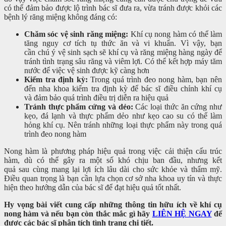
có thể đảm bảo được lộ trình bác sĩ đưa ra, vừa tránh được khỏi các
bệnh lý răng miệng không đáng có:
Chăm sóc vệ sinh răng miệng:
Khí cụ nong hàm có thể làm
tăng nguy cơ tích tụ thức ăn và vi khuẩn. Vì vậy, bạn
cần chú ý vệ sinh sạch sẽ khí cụ và răng miệng hàng ngày để
tránh tình trạng sâu răng và viêm lợi. Có thể kết hợp máy tăm
nước để việc vệ sinh được kỹ càng hơn
Kiểm tra định kỳ:
Trong quá trình đeo nong hàm, bạn nên
đến nha khoa kiểm tra định kỳ để bác sĩ điều chỉnh khí cụ
và đảm bảo quá trình điều trị diễn ra hiệu quả
Tránh thực phẩm cứng và dẻo:
Các loại thức ăn cứng như
kẹo, đá lạnh và thực phẩm dẻo như kẹo cao su có thể làm
hỏng khí cụ. Nên tránh những loại thực phẩm này trong quá
trình đeo nong hàm
Nong hàm là phương pháp hiệu quả trong việc cải thiện cấu trúc
hàm, dù có thể gây ra một số khó chịu ban đầu, nhưng kết
quả sau cùng mang lại lợi ích lâu dài cho sức khỏe và thẩm mỹ.
Điều quan trọng là bạn cần lựa chọn cơ sở nha khoa uy tín và thực
hiện theo hướng dẫn của bác sĩ để đạt hiệu quả tốt nhất.
Hy vọng bài viết cung cấp những thông tin hữu ích về khí cụ
nong hàm và nếu bạn còn thắc mắc gì hãy
LIÊN HỆ NGAY
để
được các bác sĩ phân tích tình trạng chi tiết.