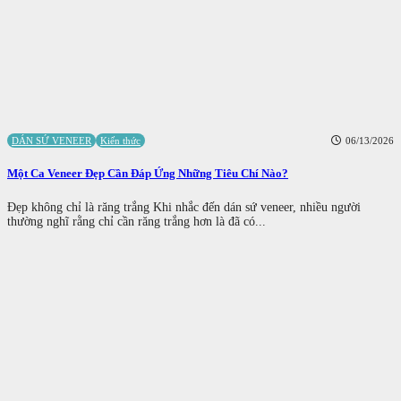
DÁN SỨ VENEER
Kiến thức
06/13/2026
Một Ca Veneer Đẹp Cần Đáp Ứng Những Tiêu Chí Nào?
Đẹp không chỉ là răng trắng Khi nhắc đến dán sứ veneer, nhiều người
thường nghĩ rằng chỉ cần răng trắng hơn là đã có...