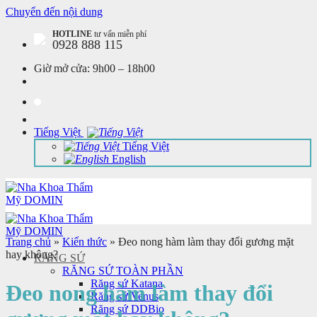
Chuyển đến nội dung
HOTLINE
tư vấn miễn phí
0928 888 115
Giờ mở cửa:
9h00 – 18h00
Tiếng Việt
Tiếng Việt
English
Trang chủ
»
Kiến thức
»
Đeo nong hàm làm thay đổi gương mặt
hay không?
RĂNG SỨ
RĂNG SỨ TOÀN PHẦN
Răng sứ Katana
Đeo nong hàm làm thay đổi
Răng sứ Venus
Răng sứ DDBio