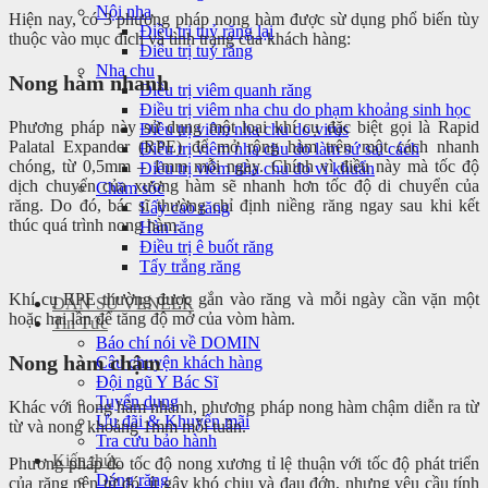
Nội nha
Hiện nay, có 3 phương pháp nong hàm được sừ dụng phổ biến tùy
Điều trị tuỷ răng lại
thuộc vào mục đích và tình trạng của khách hàng:
Điều trị tuỷ răng
Nha chu
Nong hàm nhanh
Điều trị viêm quanh răng
Điều trị viêm nha chu do phạm khoảng sinh học
Phương pháp này sử dụng một loại khí cụ đặc biệt gọi là Rapid
Điều trị viêm nha chu do virus
Palatal Expander (RPE) để mở rộng hàm trên một cách nhanh
Điều trị viêm nha chu do làm sứ sai cách
chóng, từ 0,5mm – 1mm mỗi ngày. Chính vì điều này mà tốc độ
Điều trị viêm nha chu do vi khuẩn
dịch chuyển của xương hàm sẽ nhanh hơn tốc độ di chuyển của
Chăm sóc
răng. Do đó, bác sĩ thường chỉ định niềng răng ngay sau khi kết
Lấy cao răng
thúc quá trình nong hàm.
Hàn răng
Điều trị ê buốt răng
Tẩy trắng răng
Khí cụ RPE thường được gắn vào răng và mỗi ngày cần vặn một
DÁN SỨ VENEER
hoặc hai lần để tăng độ mở của vòm hàm.
Tin Tức
Báo chí nói về DOMIN
Nong hàm chậm
Câu chuyện khách hàng
Đội ngũ Y Bác Sĩ
Tuyển dụng
Khác với nong hàm nhanh, phương pháp nong hàm chậm diễn ra từ
Ưu đãi & Khuyến mãi
từ và nong khoảng 1mm mỗi tuần.
Tra cứu bảo hành
Kiến thức
Phương pháp do tốc độ nong xương tỉ lệ thuận với tốc độ phát triển
Dáng răng
của răng nên từ đó ít gây khó chịu và đau đớn, nhưng yêu cầu tính