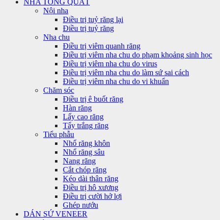
NHA TỔNG QUÁT
Nội nha
Điều trị tuỷ răng lại
Điều trị tuỷ răng
Nha chu
Điều trị viêm quanh răng
Điều trị viêm nha chu do phạm khoảng sinh học
Điều trị viêm nha chu do virus
Điều trị viêm nha chu do làm sứ sai cách
Điều trị viêm nha chu do vi khuẩn
Chăm sóc
Điều trị ê buốt răng
Hàn răng
Lấy cao răng
Tẩy trắng răng
Tiểu phẫu
Nhổ răng khôn
Nhổ răng sâu
Nang răng
Cắt chóp răng
Kéo dài thân răng
Điều trị hô xương
Điều trị cười hở lợi
Ghép nướu
DÁN SỨ VENEER