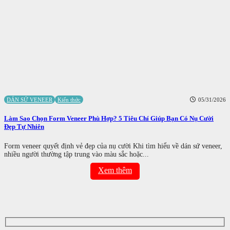
DÁN SỨ VENEER
Kiến thức
05/31/2026
Làm Sao Chọn Form Veneer Phù Hợp? 5 Tiêu Chí Giúp Bạn Có Nụ Cười
Đẹp Tự Nhiên
Form veneer quyết định vẻ đẹp của nụ cười Khi tìm hiểu về dán sứ veneer,
nhiều người thường tập trung vào màu sắc hoặc...
Xem thêm