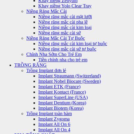
Khay niềng Zenyum
Khay niềng Yolo Clear Tray
Niềng Răng Mắc Cài
Niềng răng mắc cài mặt lưỡi
Niềng răng mắc cài pha lê
Niềng răng mắc cài kim loại
Niềng răng mắc cài sứ
Niềng Răng Mắc Cài Tự Buộc
Niềng răng mắc cài kim loại tự buộc
Niềng răng mắc cài sứ tự buộc
Chỉnh Nha Sớm Cho Trẻ Em
Tiền chỉnh nha cho trẻ em
TRỒNG RĂNG
Trồng Implant đơn lẻ
Implant Straumann (Switzerland)
Implant Nobel Biocare (Sweden)
Implant ETK (France)
Implant Kontact (France)
Implant SuperLine (USA)
Implant Dentium (Korea)
Implant Biotem (Korea)
Trồng Implant toàn hàm
Implant Zygoma
Implant All On 6
Implant All On 4