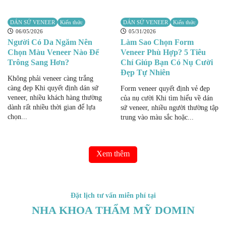
DÁN SỨ VENEER
Kiến thức
DÁN SỨ VENEER
Kiến thức
06/05/2026
05/31/2026
Người Có Da Ngăm Nên
Làm Sao Chọn Form
Chọn Màu Veneer Nào Để
Veneer Phù Hợp? 5 Tiêu
Trông Sang Hơn?
Chí Giúp Bạn Có Nụ Cười
Đẹp Tự Nhiên
Không phải veneer càng trắng
càng đẹp Khi quyết định dán sứ
Form veneer quyết định vẻ đẹp
veneer, nhiều khách hàng thường
của nụ cười Khi tìm hiểu về dán
dành rất nhiều thời gian để lựa
sứ veneer, nhiều người thường tập
chọn...
trung vào màu sắc hoặc...
Xem thêm
Đặt lịch tư vấn miễn phí tại
NHA KHOA THẨM MỸ DOMIN