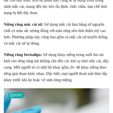
thế cho dây thun. Khi đó phần dây cung sẽ tự động trượt trong
rãnh mắc cài, mang đến lực kéo ổn định, chắc chắn, hạn chế tình
trạng bị đứt dây thun.
Niềng răng mắc cài sứ:
Sử dụng mắc cài làm bằng sứ nguyên
chất có màu sắc tương đồng với màu răng nên tính thẩm mỹ cao
hơn. Phương pháp này cũng bao gồm cả mắc cài sứ truyền thống
và mắc cài sứ tự đóng.
Niềng răng Invisalign:
Sử dụng khay niềng trong suốt ôm sát
khít vào từng răng mà không cần đến các khí cụ như mắc cài, dây
cung. Mỗi người sẽ có một bộ khay gồm 20- 48 khay niềng theo
từng giai đoạn khác nhau. Đặc biệt, mọi người thoải mái tháo lắp
khay trước khi ăn hoặc vệ sinh răng miệng.