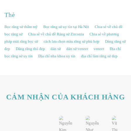
Thẻ
Bọc răng sứ thẩm mỹ
Bọc răng sứ uy tín tại Hà Nội
Chia sẻ về chủ đề
bọc răng sứ
Chia sẻ về chủ đề Răng sứ Zirconia
Chia sẻ về phương
pháp mài răng bọc sứ
cách lựa chọn màu răng sứ phù hợp
Dáng răng sứ
đẹp
Dáng răng thỏ đẹp
dán sứ
dán sứ veneer
veneer
Địa chỉ
bọc răng sứ uy tín
Địa chỉ nha khoa uy tín
địa chỉ làm răng sứ đẹp
CẢM NHẬN CỦA KHÁCH HÀNG