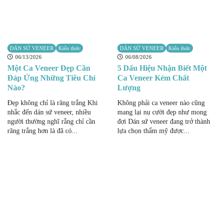
DÁN SỨ VENEER
Kiến thức
DÁN SỨ VENEER
Kiến thức
06/13/2026
06/08/2026
Một Ca Veneer Đẹp Cần
5 Dấu Hiệu Nhận Biết Một
Đáp Ứng Những Tiêu Chí
Ca Veneer Kém Chất
Nào?
Lượng
Đẹp không chỉ là răng trắng Khi
Không phải ca veneer nào cũng
nhắc đến dán sứ veneer, nhiều
mang lại nụ cười đẹp như mong
người thường nghĩ rằng chỉ cần
đợi Dán sứ veneer đang trở thành
răng trắng hơn là đã có...
lựa chọn thẩm mỹ được...