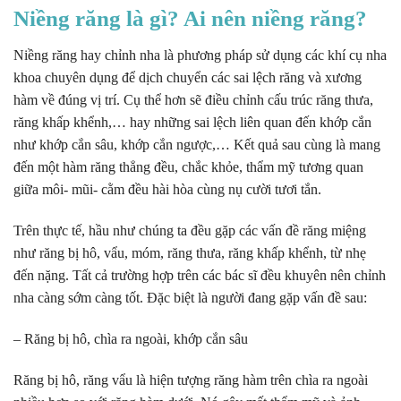
Niềng răng là gì
? Ai nên niềng răng?
Niềng răng hay chỉnh nha là phương pháp sử dụng các khí cụ nha
khoa chuyên dụng để dịch chuyển các sai lệch răng và xương
hàm về đúng vị trí. Cụ thể hơn sẽ điều chỉnh cấu trúc răng thưa,
răng khấp khểnh,… hay những sai lệch liên quan đến khớp cắn
như khớp cắn sâu, khớp cắn ngược,… Kết quả sau cùng là mang
đến một hàm răng thẳng đều, chắc khỏe, thẩm mỹ tương quan
giữa môi- mũi- cằm đều hài hòa cùng nụ cười tươi tắn.
Trên thực tế, hầu như chúng ta đều gặp các vấn đề răng miệng
như răng bị hô, vẩu, móm, răng thưa, răng khấp khểnh, từ nhẹ
đến nặng. Tất cả trường hợp trên các bác sĩ đều khuyên nên chỉnh
nha càng sớm càng tốt. Đặc biệt là người đang gặp vấn đề sau:
– Răng bị hô, chìa ra ngoài, khớp cắn sâu
Răng bị hô, răng vẩu là hiện tượng răng hàm trên chìa ra ngoài