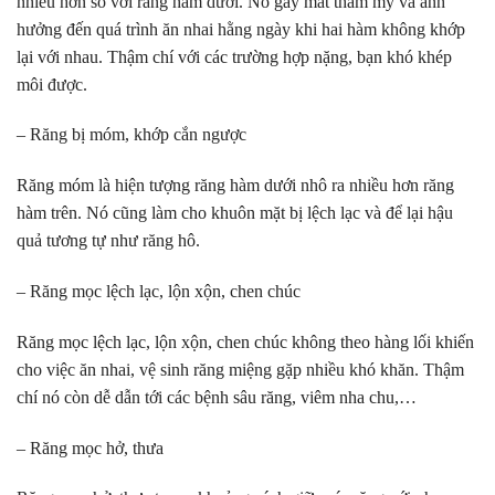
nhiều hơn so với răng hàm dưới. Nó gây mất thẩm mỹ và ảnh
hưởng đến quá trình ăn nhai hằng ngày khi hai hàm không khớp
lại với nhau. Thậm chí với các trường hợp nặng, bạn khó khép
môi được.
– Răng bị móm, khớp cắn ngược
Răng móm là hiện tượng răng hàm dưới nhô ra nhiều hơn răng
hàm trên. Nó cũng làm cho khuôn mặt bị lệch lạc và để lại hậu
quả tương tự như răng hô.
– Răng mọc lệch lạc, lộn xộn, chen chúc
Răng mọc lệch lạc, lộn xộn, chen chúc không theo hàng lối khiến
cho việc ăn nhai, vệ sinh răng miệng gặp nhiều khó khăn. Thậm
chí nó còn dễ dẫn tới các bệnh sâu răng, viêm nha chu,…
– Răng mọc hở, thưa