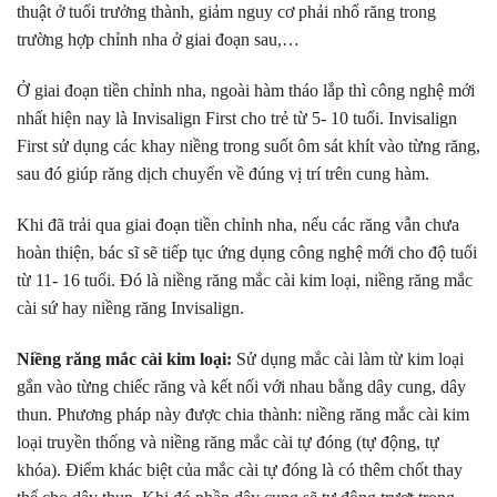
thuật ở tuổi trưởng thành, giảm nguy cơ phải nhổ răng trong
trường hợp chỉnh nha ở giai đoạn sau,…
Ở giai đoạn tiền chỉnh nha, ngoài hàm tháo lắp thì công nghệ mới
nhất hiện nay là Invisalign First cho trẻ từ 5- 10 tuổi. Invisalign
First sử dụng các khay niềng trong suốt ôm sát khít vào từng răng,
sau đó giúp răng dịch chuyển về đúng vị trí trên cung hàm.
Khi đã trải qua giai đoạn tiền chỉnh nha, nếu các răng vẫn chưa
hoàn thiện, bác sĩ sẽ tiếp tục ứng dụng công nghệ mới cho độ tuổi
từ 11- 16 tuổi. Đó là niềng răng mắc cài kim loại, niềng răng mắc
cài sứ hay niềng răng Invisalign.
Niềng răng mắc cài kim loại:
Sử dụng mắc cài làm từ kim loại
gắn vào từng chiếc răng và kết nối với nhau bằng dây cung, dây
thun. Phương pháp này được chia thành: niềng răng mắc cài kim
loại truyền thống và niềng răng mắc cài tự đóng (tự động, tự
khóa). Điểm khác biệt của mắc cài tự đóng là có thêm chốt thay