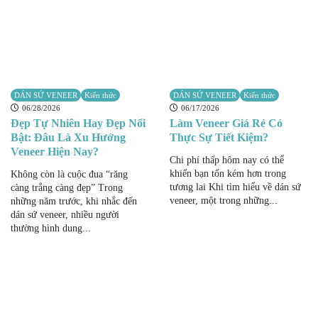
DÁN SỨ VENEER
Kiến thức
DÁN SỨ VENEER
Kiến thức
06/28/2026
06/17/2026
Đẹp Tự Nhiên Hay Đẹp Nổi
Làm Veneer Giá Rẻ Có
Bật: Đâu Là Xu Hướng
Thực Sự Tiết Kiệm?
Veneer Hiện Nay?
Chi phí thấp hôm nay có thể
khiến bạn tốn kém hơn trong
Không còn là cuộc đua “răng
tương lai Khi tìm hiểu về dán sứ
càng trắng càng đẹp” Trong
veneer, một trong những...
những năm trước, khi nhắc đến
dán sứ veneer, nhiều người
thường hình dung...