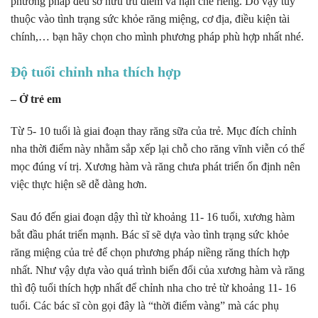
phương pháp đều sở hữu ưu điểm và hạn chế riêng. Do vậy tùy
thuộc vào tình trạng sức khỏe răng miệng, cơ địa, điều kiện tài
chính,… bạn hãy chọn cho mình phương pháp phù hợp nhất nhé.
Độ tuổi chỉnh nha thích hợp
– Ở trẻ em
Từ 5- 10 tuổi là giai đoạn thay răng sữa của trẻ. Mục đích chỉnh
nha thời điểm này nhằm sắp xếp lại chỗ cho răng vĩnh viễn có thể
mọc đúng ví trị. Xương hàm và răng chưa phát triển ổn định nên
việc thực hiện sẽ dễ dàng hơn.
Sau đó đến giai đoạn dậy thì từ khoảng 11- 16 tuổi, xương hàm
bắt đầu phát triển mạnh. Bác sĩ sẽ dựa vào tình trạng sức khỏe
răng miệng của trẻ để chọn phương pháp niềng răng thích hợp
nhất. Như vậy dựa vào quá trình biến đổi của xương hàm và răng
thì độ tuổi thích hợp nhất để chỉnh nha cho trẻ từ khoảng 11- 16
tuổi. Các bác sĩ còn gọi đây là “thời điểm vàng” mà các phụ