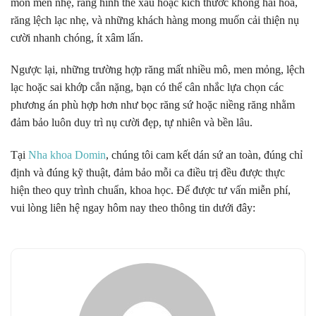
mòn men nhẹ, răng hình thể xấu hoặc kích thước không hài hòa,
răng lệch lạc nhẹ, và những khách hàng mong muốn cải thiện nụ
cười nhanh chóng, ít xâm lấn.
Ngược lại, những trường hợp răng mất nhiều mô, men mỏng, lệch
lạc hoặc sai khớp cắn nặng, bạn có thể cân nhắc lựa chọn các
phương án phù hợp hơn như bọc răng sứ hoặc niềng răng nhằm
đảm bảo luôn duy trì nụ cười đẹp, tự nhiên và bền lâu.
Tại
Nha khoa Domin
, chúng tôi cam kết dán sứ an toàn, đúng chỉ
định và đúng kỹ thuật, đảm bảo mỗi ca điều trị đều được thực
hiện theo quy trình chuẩn, khoa học. Để được tư vấn miễn phí,
vui lòng liên hệ ngay hôm nay theo thông tin dưới đây: