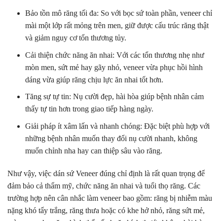
Bảo tồn mô răng tối đa: So với bọc sứ toàn phần, veneer chỉ
mài một lớp rất mỏng trên men, giữ được cấu trúc răng thật
và giảm nguy cơ tổn thương tủy.
Cải thiện chức năng ăn nhai: Với các tổn thương nhẹ như
mòn men, sứt mẻ hay gãy nhỏ, veneer vừa phục hồi hình
dáng vừa giúp răng chịu lực ăn nhai tốt hơn.
Tăng sự tự tin: Nụ cười đẹp, hài hòa giúp bệnh nhân cảm
thấy tự tin hơn trong giao tiếp hàng ngày.
Giải pháp ít xâm lấn và nhanh chóng: Đặc biệt phù hợp với
những bệnh nhân muốn thay đổi nụ cười nhanh, không
muốn chỉnh nha hay can thiệp sâu vào răng.
Như vậy, việc dán sứ Veneer đúng chỉ định là rất quan trọng để
đảm bảo cả thẩm mỹ, chức năng ăn nhai và tuổi thọ răng. Các
trường hợp nên cân nhắc làm veneer bao gồm: răng bị nhiễm màu
nặng khó tẩy trắng, răng thưa hoặc có khe hở nhỏ, răng sứt mẻ,