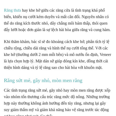
Răng thưa
hay khe hở giữa các răng cửa là tình trạng khá phổ
biến, khiến nụ cười kém duyên và mất cân đối. Nguyên nhân có
thể do răng kích thước nhỏ, dây chằng môi bám thấp, thói quen
đẩy lưỡi hoặc đơn giản là sự lệch hài hòa giữa răng và cung hàm.
Khi thăm khám, bác sĩ sẽ đo khoảng cách khe hở, phân tích tỷ lệ
chiều rộng, chiều dài răng và hình thể nụ cười tổng thể. Với các
khe hở (thường dưới 2 mm mỗi bên) và mô nướu ổn định, Veneer
là lựa chọn hợp lý. Mặt dán sứ giúp đóng kín khe, đồng thời cải
thiện hình dáng và tỷ lệ răng sao cho hài hòa với khuôn mặt.
Răng sứt mẻ, gãy nhỏ, mòn men răng
Các tình trạng răng sứt mẻ, gãy nhỏ hay mòn men răng được xếp
vào nhóm tổn thương cấu trúc răng mức độ nông. Những trường
hợp này thường không ảnh hưởng đến tủy răng, nhưng lại gây
suy giảm thẩm mỹ và giảm khả năng bảo vệ răng trước tác động