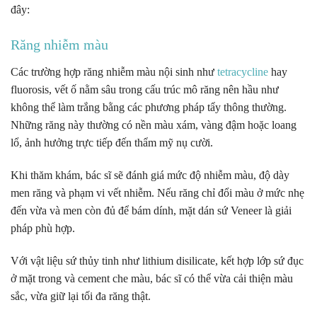
đây:
Răng nhiễm màu
Các trường hợp răng nhiễm màu nội sinh như
tetracycline
hay
fluorosis, vết ố nằm sâu trong cấu trúc mô răng nên hầu như
không thể làm trắng bằng các phương pháp tẩy thông thường.
Những răng này thường có nền màu xám, vàng đậm hoặc loang
lổ, ảnh hưởng trực tiếp đến thẩm mỹ nụ cười.
Khi thăm khám, bác sĩ sẽ đánh giá mức độ nhiễm màu, độ dày
men răng và phạm vi vết nhiễm. Nếu răng chỉ đổi màu ở mức nhẹ
đến vừa và men còn đủ để bám dính, mặt dán sứ Veneer là giải
pháp phù hợp.
Với vật liệu sứ thủy tinh như lithium disilicate, kết hợp lớp sứ đục
ở mặt trong và cement che màu, bác sĩ có thể vừa cải thiện màu
sắc, vừa giữ lại tối đa răng thật.