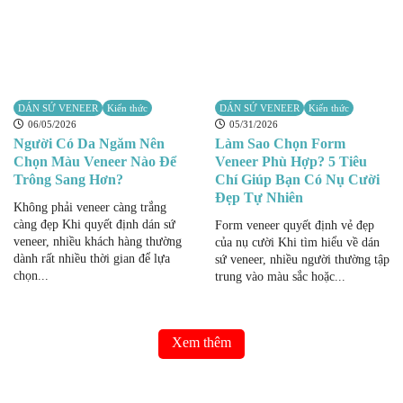
DÁN SỨ VENEER
Kiến thức
DÁN SỨ VENEER
Kiến thức
06/05/2026
05/31/2026
Người Có Da Ngăm Nên
Làm Sao Chọn Form
Chọn Màu Veneer Nào Để
Veneer Phù Hợp? 5 Tiêu
Trông Sang Hơn?
Chí Giúp Bạn Có Nụ Cười
Đẹp Tự Nhiên
Không phải veneer càng trắng
càng đẹp Khi quyết định dán sứ
Form veneer quyết định vẻ đẹp
veneer, nhiều khách hàng thường
của nụ cười Khi tìm hiểu về dán
dành rất nhiều thời gian để lựa
sứ veneer, nhiều người thường tập
chọn...
trung vào màu sắc hoặc...
Xem thêm