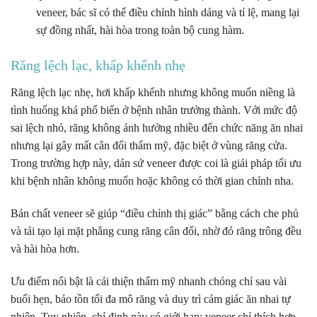
veneer, bác sĩ có thể điều chỉnh hình dáng và tỉ lệ, mang lại
sự đồng nhất, hài hòa trong toàn bộ cung hàm.
Răng lệch lạc, khấp khểnh nhẹ
Răng lệch lạc nhẹ, hơi khấp khểnh nhưng không muốn niềng là
tình huống khá phổ biến ở bệnh nhân trưởng thành. Với mức độ
sai lệch nhỏ, răng không ảnh hưởng nhiều đến chức năng ăn nhai
nhưng lại gây mất cân đối thẩm mỹ, đặc biệt ở vùng răng cửa.
Trong trường hợp này, dán sứ veneer được coi là giải pháp tối ưu
khi bệnh nhân không muốn hoặc không có thời gian chỉnh nha.
Bản chất veneer sẽ giúp “điều chỉnh thị giác” bằng cách che phủ
và tái tạo lại mặt phẳng cung răng cân đối, nhờ đó răng trông đều
và hài hòa hơn.
Ưu điểm nổi bật là cải thiện thẩm mỹ nhanh chóng chỉ sau vài
buổi hẹn, bảo tồn tối đa mô răng và duy trì cảm giác ăn nhai tự
nhiên. Tuy nhiên, chỉ định này có giới hạn: veneer chỉ thích hợp