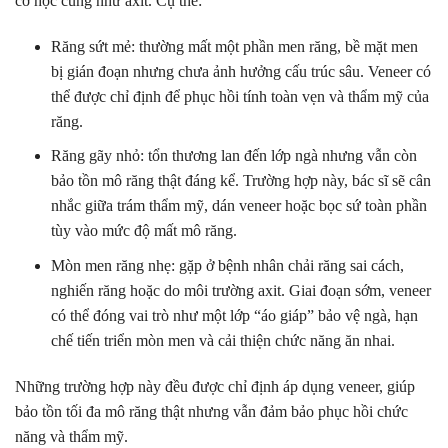
cơ học cũng như axit. Cụ thể:
Răng sứt mẻ: thường mất một phần men răng, bề mặt men
bị gián đoạn nhưng chưa ảnh hưởng cấu trúc sâu. Veneer có
thể được chỉ định để phục hồi tính toàn vẹn và thẩm mỹ của
răng.
Răng gãy nhỏ: tổn thương lan đến lớp ngà nhưng vẫn còn
bảo tồn mô răng thật đáng kể. Trường hợp này, bác sĩ sẽ cân
nhắc giữa trám thẩm mỹ, dán veneer hoặc bọc sứ toàn phần
tùy vào mức độ mất mô răng.
Mòn men răng nhẹ: gặp ở bệnh nhân chải răng sai cách,
nghiến răng hoặc do môi trường axit. Giai đoạn sớm, veneer
có thể đóng vai trò như một lớp “áo giáp” bảo vệ ngà, hạn
chế tiến triển mòn men và cải thiện chức năng ăn nhai.
Những trường hợp này đều được chỉ định áp dụng veneer, giúp
bảo tồn tối đa mô răng thật nhưng vẫn đảm bảo phục hồi chức
năng và thẩm mỹ.