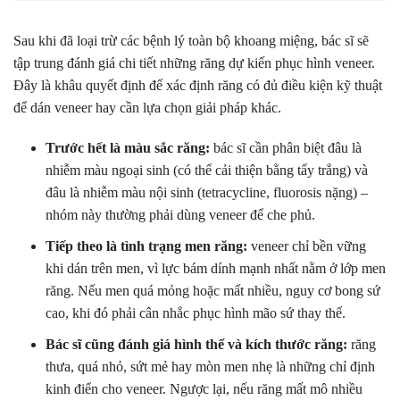
Sau khi đã loại trừ các bệnh lý toàn bộ khoang miệng, bác sĩ sẽ
tập trung đánh giá chi tiết những răng dự kiến phục hình veneer.
Đây là khâu quyết định để xác định răng có đủ điều kiện kỹ thuật
để dán veneer hay cần lựa chọn giải pháp khác.
Trước hết là màu sắc răng:
bác sĩ cần phân biệt đâu là
nhiễm màu ngoại sinh (có thể cải thiện bằng tẩy trắng) và
đâu là nhiễm màu nội sinh (tetracycline, fluorosis nặng) –
nhóm này thường phải dùng veneer để che phủ.
Tiếp theo là tình trạng men răng:
veneer chỉ bền vững
khi dán trên men, vì lực bám dính mạnh nhất nằm ở lớp men
răng. Nếu men quá mỏng hoặc mất nhiều, nguy cơ bong sứ
cao, khi đó phải cân nhắc phục hình mão sứ thay thế.
Bác sĩ cũng đánh giá hình thể và kích thước răng:
răng
thưa, quá nhỏ, sứt mẻ hay mòn men nhẹ là những chỉ định
kinh điển cho veneer. Ngược lại, nếu răng mất mô nhiều