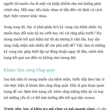
người chỉ muốn che đi một vài khấp khểnh nhẹ mà không phải
chỉnh nha. Mỗi mục tiêu khác nhau sẽ dẫn đến chỉ định và cách
thực hiện veneer khác nhau.
Song song đó, bác sĩ phải phân tích kỳ vọng của bệnh nhân: họ
muốn thay đổi toàn bộ nụ cười hay chỉ vài răng phía trước? Họ
mong muốn kết quả thẩm mỹ tối đa nhưng ít xâm lấn, hay sẵn
sàng chấp nhận mài nhiều để che phủ triệt để? Việc làm rõ những
kỳ vọng này giúp thiết lập sự đồng thuận ngay từ đầu, tránh tình
trạng kết quả sau điều trị không như mong đợi.
Khám lâm sàng tổng quát
Sau khi nắm rõ mong muốn của bệnh nhân, bước tiếp theo bác sĩ
cần thực hiện là khám lâm sàng tổng quát. Đây là giai đoạn quan
trọng để xác định tình trạng sức khỏe răng miệng hiện tại và loại
trừ những yếu tố có thể ảnh hưởng đến kết quả dán veneer.
Trước tiên, bác sĩ kiểm tra mô răng và mô quanh răng:
có sâu