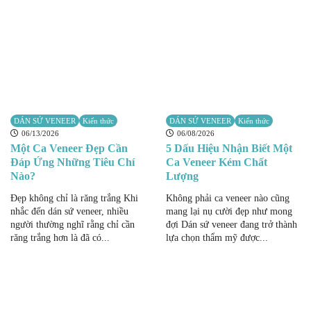
DÁN SỨ VENEER
Kiến thức
DÁN SỨ VENEER
Kiến thức
06/13/2026
06/08/2026
Một Ca Veneer Đẹp Cần
5 Dấu Hiệu Nhận Biết Một
Đáp Ứng Những Tiêu Chí
Ca Veneer Kém Chất
Nào?
Lượng
Đẹp không chỉ là răng trắng Khi
Không phải ca veneer nào cũng
nhắc đến dán sứ veneer, nhiều
mang lại nụ cười đẹp như mong
người thường nghĩ rằng chỉ cần
đợi Dán sứ veneer đang trở thành
răng trắng hơn là đã có...
lựa chọn thẩm mỹ được...