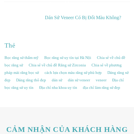
Dán Sứ Veneer Có Bị Đổi Màu Không?
Thẻ
Bọc răng sứ thẩm mỹ
Bọc răng sứ uy tín tại Hà Nội
Chia sẻ về chủ đề
bọc răng sứ
Chia sẻ về chủ đề Răng sứ Zirconia
Chia sẻ về phương
pháp mài răng bọc sứ
cách lựa chọn màu răng sứ phù hợp
Dáng răng sứ
đẹp
Dáng răng thỏ đẹp
dán sứ
dán sứ veneer
veneer
Địa chỉ
bọc răng sứ uy tín
Địa chỉ nha khoa uy tín
địa chỉ làm răng sứ đẹp
CẢM NHẬN CỦA KHÁCH HÀNG