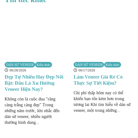
DÁN SỨ VENEER
Kiến thức
DÁN SỨ VENEER
Kiến thức
06/28/2026
06/17/2026
Đẹp Tự Nhiên Hay Đẹp Nổi
Làm Veneer Giá Rẻ Có
Bật: Đâu Là Xu Hướng
Thực Sự Tiết Kiệm?
Veneer Hiện Nay?
Chi phí thấp hôm nay có thể
khiến bạn tốn kém hơn trong
Không còn là cuộc đua “răng
tương lai Khi tìm hiểu về dán sứ
càng trắng càng đẹp” Trong
veneer, một trong những...
những năm trước, khi nhắc đến
dán sứ veneer, nhiều người
thường hình dung...