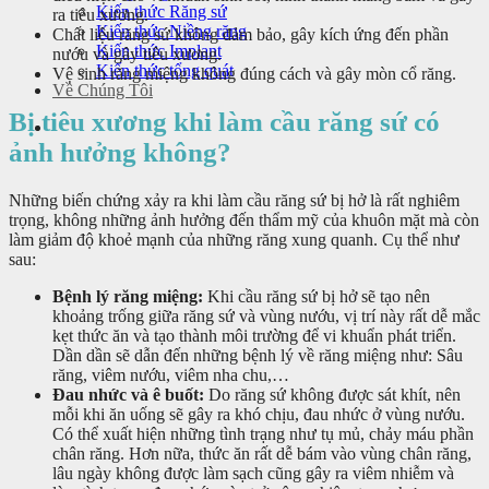
Kiến thức Răng sứ
ra tiêu xương.
Kiến thức Niềng răng
Chất liệu răng sứ không đảm bảo, gây kích ứng đến phần
Kiến thức Implant
nướu và gây tiêu xương.
Kiến thức tổng quát
Vệ sinh răng miệng không đúng cách và gây mòn cổ răng.
Về Chúng Tôi
Bị tiêu xương khi làm cầu răng sứ có
ảnh hưởng không?
Những biến chứng xảy ra khi làm cầu răng sứ bị hở là rất nghiêm
trọng, không những ảnh hưởng đến thẩm mỹ của khuôn mặt mà còn
làm giảm độ khoẻ mạnh của những răng xung quanh. Cụ thể như
sau:
Bệnh lý răng miệng:
Khi cầu răng sứ bị hở sẽ tạo nên
khoảng trống giữa răng sứ và vùng nướu, vị trí này rất dễ mắc
kẹt thức ăn và tạo thành môi trường để vi khuẩn phát triển.
Dần dần sẽ dẫn đến những bệnh lý về răng miệng như: Sâu
răng, viêm nướu, viêm nha chu,…
Đau nhức và ê buốt:
Do răng sứ không được sát khít, nên
mỗi khi ăn uống sẽ gây ra khó chịu, đau nhức ở vùng nướu.
Có thể xuất hiện những tình trạng như tụ mủ, chảy máu phần
chân răng. Hơn nữa, thức ăn rất dễ bám vào vùng chân răng,
lâu ngày không được làm sạch cũng gây ra viêm nhiễm và