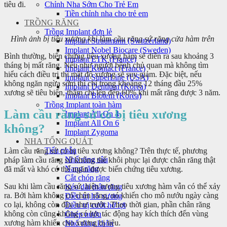
tiêu đi.
Chỉnh Nha Sớm Cho Trẻ Em
Tiền chỉnh nha cho trẻ em
TRỒNG RĂNG
Trồng Implant đơn lẻ
Hình ảnh bị tiêu xương khi làm cầu răng sứ răng cửa hàm trên
Implant Straumann (Switzerland)
Implant Nobel Biocare (Sweden)
Bình thường, biến chứng tiêu xương hàm sẽ diễn ra sau khoảng 3
Implant ETK (France)
tháng bị mất răng. Nếu như người bệnh chủ quan mà không tìm
Implant Kontact (France)
hiểu cách điều trị thì mật độ xương sẽ suy giảm. Đặc biệt, nếu
Implant SuperLine (USA)
không ngăn ngừa sớm thì chỉ trong khoảng 12 tháng đầu 25%
Implant Dentium (Korea)
xương sẽ tiêu biến, thậm chí lên đến 60% khi mất răng được 3 năm.
Implant Biotem (Korea)
Trồng Implant toàn hàm
Làm cầu răng sứ có bị tiêu xương
Implant All On 4
Implant All On 6
không?
Implant Zygoma
NHA TỔNG QUÁT
Tiểu phẫu
Làm cầu răng sứ có bị tiêu xương không? Trên thực tế, phương
Nhổ răng sâu
pháp làm cầu răng sứ không thể khôi phục lại được chân răng thật
Nang răng
đã mất và khó có thể ngăn được biến chứng tiêu xương.
Cắt chóp răng
Sau khi làm cầu răng sứ, hiện tượng tiêu xương hàm vẫn có thể xảy
Kéo dài thân răng
ra. Bởi hàm không có chân răng, nó khiến cho mô nướu ngày càng
Điều trị hô xương
co lại, không còn đầy như trước. Theo thời gian, phần chân răng
Điều trị cười hở lợi
không còn cũng không có lực tác động hay kích thích đến vùng
Ghép nướu
xương hàm khiến cho xương bị tiêu.
Nhổ răng khôn