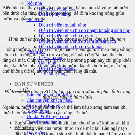
Nội nha
Biểu hiện dễ thấy nhất của tiêu xương hàm chính là vùng mô nướu
Điều trị tuỷ răng lại
bên dưới cầu răng dần bị lõm xuống, để lộ ra khoảng trống giữa
Điều trị tuỷ răng
nướu và phần răng giả.
Nha chu
Điều trị viêm quanh răng
Điều trị viêm nha chu do phạm khoảng sinh học
Điều trị viêm nha chu do virus
Hình ảnh khách hàng bị tiêu xương khi làm răng sứ lâu năm
Điều trị viêm nha chu do làm sứ sai cách
Điều trị viêm nha chu do vi khuẩn
Thông thường, cấu tạo của một mão sứ bao gồm: 2 mão răng sứ bọc
Chăm sóc
lên 2 chân răng thật làm trụ và răng giả nằm ở giữa thay thế cho
Lấy cao răng
răng đã mất. Chính vì vậy, bản chất phương pháp này chỉ giúp khôi
Hàn răng
phục lại được phần thân răng trên nướu, lấp đi chỗ trống mất răng
Điều trị ê buốt răng
chứ không thể tái tạo hoàn toàn chân răng đã mất.
Tẩy trắng răng
DÁN SỨ VENEER
Tin Tức
Hình ảnh mô phỏng 3D khi làm cầu răng sứ khắc phục tình trạng
Báo chí nói về DOMIN
mất một răng 6 hàm dưới
Câu chuyện khách hàng
Đội ngũ Y Bác Sĩ
Ngoài ra, một số nguyên nhân có thể làm tiêu xương hàm sau khi
Tuyển dụng
thực hiện phương pháp làm cầu răng sứ như:
Ưu đãi & Khuyến mãi
Tra cứu bảo hành
Bác sĩ thực hiện sai kỹ thuật, làm cho răng sứ không sát khít
Kiến thức
với đường viền của nướu, thức ăn dễ mắc lại. Lâu ngày tạo
Dáng răng
điều kiện cho vi khuẩn sinh sôi, hình thành mảng bám và gây