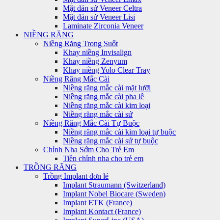
Mặt dán sứ Veneer Celtra
Mặt dán sứ Veneer Lisi
Laminate Zirconia Veneer
NIỀNG RĂNG
Niềng Răng Trong Suốt
Khay niềng Invisalign
Khay niềng Zenyum
Khay niềng Yolo Clear Tray
Niềng Răng Mắc Cài
Niềng răng mắc cài mặt lưỡi
Niềng răng mắc cài pha lê
Niềng răng mắc cài kim loại
Niềng răng mắc cài sứ
Niềng Răng Mắc Cài Tự Buộc
Niềng răng mắc cài kim loại tự buộc
Niềng răng mắc cài sứ tự buộc
Chỉnh Nha Sớm Cho Trẻ Em
Tiền chỉnh nha cho trẻ em
TRỒNG RĂNG
Trồng Implant đơn lẻ
Implant Straumann (Switzerland)
Implant Nobel Biocare (Sweden)
Implant ETK (France)
Implant Kontact (France)