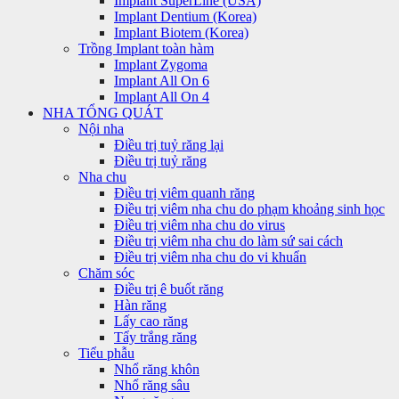
Implant SuperLine (USA)
Implant Dentium (Korea)
Implant Biotem (Korea)
Trồng Implant toàn hàm
Implant Zygoma
Implant All On 6
Implant All On 4
NHA TỔNG QUÁT
Nội nha
Điều trị tuỷ răng lại
Điều trị tuỷ răng
Nha chu
Điều trị viêm quanh răng
Điều trị viêm nha chu do phạm khoảng sinh học
Điều trị viêm nha chu do virus
Điều trị viêm nha chu do làm sứ sai cách
Điều trị viêm nha chu do vi khuẩn
Chăm sóc
Điều trị ê buốt răng
Hàn răng
Lấy cao răng
Tẩy trắng răng
Tiểu phẫu
Nhổ răng khôn
Nhổ răng sâu