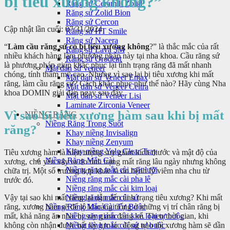
bị tiêu xương không?”
Răng sứ Ceramill Zolid
Răng sứ Zolid Bion
Răng sứ Cercon
Cập nhật lần cuối: 07/31/2024
Răng sứ HT Smile
Răng sứ Nacera
“
Làm cầu răng sứ có bị tiêu xương không
?” là thắc mắc của rất
Răng sứ Lava 3M
nhiều khách hàng làm phương pháp này tại nha khoa. Cầu răng sứ
Răng sứ Orodent
là phương pháp giúp khắc phục lại tình trạng răng đã mất nhanh
Mặt dán sứ veneer
chóng, tính thẩm mỹ cao. Nhưng vì sao lại bị tiêu xương khi mất
Mặt dán sứ Veneer Emax
răng, làm cầu răng sứ? Cách khắc phục như thế nào? Hãy cùng Nha
Mặt dán sứ Veneer Celtra
khoa DOMIN giải đáp ngay sau đây.
Mặt dán sứ Veneer Lisi
Laminate Zirconia Veneer
Vì sao bị tiêu xương hàm sau khi bị mất
NIỀNG RĂNG
Niềng Răng Trong Suốt
răng?
Khay niềng Invisalign
Khay niềng Zenyum
Khay niềng Yolo Clear Tray
Tiêu xương hàm là hiện tượng suy giảm kích thước và mật độ của
Niềng Răng Mắc Cài
xương, chủ yếu xảy ra do tình trạng mất răng lâu ngày nhưng không
Niềng răng mắc cài mặt lưỡi
chữa trị. Một số trường hợp khác là do bệnh lý viêm nha chu từ
Niềng răng mắc cài pha lê
trước đó.
Niềng răng mắc cài kim loại
Vậy tại sao khi mất răng lại dẫn đến tình trạng tiêu xương? Khi mất
Niềng răng mắc cài sứ
răng, xương hàm sẽ để lộ khoảng trống ở những vị trí chân răng bị
Niềng Răng Mắc Cài Tự Buộc
mất, khả năng ăn nhai bị suy giảm đáng kể. Theo thời gian, khi
Niềng răng mắc cài kim loại tự buộc
không còn nhận được bất kỳ lực tác động nào thì xương hàm sẽ dần
Niềng răng mắc cài sứ tự buộc