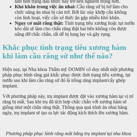
làm tình trạng đau nhức này trở nên nghiêm trọng hơn.
Khó khăn trong việc ăn nhai:
Cầu răng sứ bị hở làm cho
chức năng ăn nhai bị cản trở. Bởi lúc này khớp cắn không
còn linh hoạt, việc cắn xé thức ăn gặp nhiều khó khăn.
Nguy cơ mất răng thật:
Tình trạng tiêu xương hoặc tụt nướu
kéo dài sẽ làm cho chân răng thật hai bên không còn được
nâng đỡ chắc chắn, rất dễ bị lung lay và gãy rụng.
Khắc phục tình trạng tiêu xương hàm
khi làm cầu răng sứ như thế nào?
Hiện nay, tại Nha khoa Thẩm mỹ DOMIN có duy nhất một phương
pháp phục hình răng giả khắc phục được tình trạng tiêu xương, tụt
nướu sau khi làm cầu răng sứ đó là trồng răng implant/cấy ghép
implant.
Với phương pháp này, trụ implant được đặt vào xương hàm tại vị trí
răng bị mất. Sau khi trụ đã tích hợp chắc chắn với xương hàm sẽ
giống như một chân răng thật. Thông qua quá trình ăn nhai hàng
ngày, trụ implant sẽ tạo ra lực tác động kích thích lên xương hàm.
Phương pháp phục hình răng mất bằng trụ implant tại nha khoa