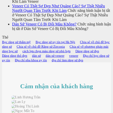
Khi Làm Veneer
Veneer Có Thật Sự Đẹp Như Quảng Cáo? Sự Thật Nhiều
Người Quan Tâm Trước Khi Làm
Chức năng bình luận bị tắt
ở Veneer Có Thật Sự Đẹp Như Quảng Cáo? Sự Thật Nhiều
Người Quan Tâm Trước Khi Làm
Dán Sứ Veneer Có Bị Đổi Màu Không?
Chức năng bình luận
bị tắt
ở Dán Sứ Veneer Có Bị Đổi Màu Không?
Thẻ
Bọc răng sứ thẩm mỹ
Bọc răng sứ uy tín tại Hà Nội
Chia sẻ về chủ đề bọc
răng sứ
Chia sẻ về chủ đề Răng sứ Zirconia
Chia sẻ về phương pháp mài
răng bọc sứ
cách lựa chọn màu răng sứ phù hợp
Dáng răng sứ đẹp
Dáng răng thỏ đẹp
dán sứ
dán sứ veneer
veneer
Địa chỉ bọc răng sứ
uy tín
Địa chỉ nha khoa uy tín
địa chỉ làm răng sứ đẹp
Cảm nhận của khách hàng