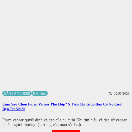
DÁN SỨ VENEER
Kiến thức
05/31/2026
Làm Sao Chọn Form Veneer Phù Hợp? 5 Tiêu Chí Giúp Bạn Có Nụ Cười
Đẹp Tự Nhiên
Form veneer quyết định vẻ đẹp của nụ cười Khi tìm hiểu về dán sứ veneer,
nhiều người thường tập trung vào màu sắc hoặc...