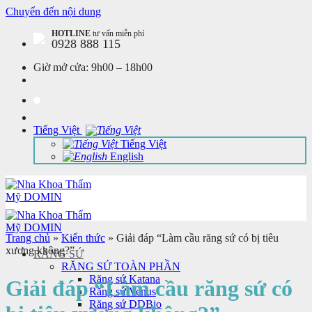
Chuyển đến nội dung
HOTLINE
tư vấn miễn phí
0928 888 115
Giờ mở cửa:
9h00 – 18h00
Tiếng Việt
Tiếng Việt
English
Trang chủ
»
Kiến thức
»
Giải đáp “Làm cầu răng sứ có bị tiêu
xương không?”
RĂNG SỨ
RĂNG SỨ TOÀN PHẦN
Răng sứ Katana
Giải đáp “Làm cầu răng sứ có
Răng sứ Venus
Răng sứ DDBio