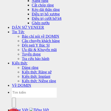
Nang răng
Cắt chóp răng
Kéo dài thân răng
Điều trị hô xương
Điều trị cười hở lợi
Ghép nướu
DÁN SỨ VENEER
Tin Tức
Báo chí nói về DOMIN
Câu chuyện khách hàng
Đội ngũ Y Bác Sĩ
Ưu đãi & Khuyến mãi
Tuyển dụng
Tra cứu bảo hành
Kiến thức
Dáng răng
Kiến thức Răng sứ
Kiến thức Implant
Kiến thức Niềng răng
Về DOMIN
Tiếng Việt