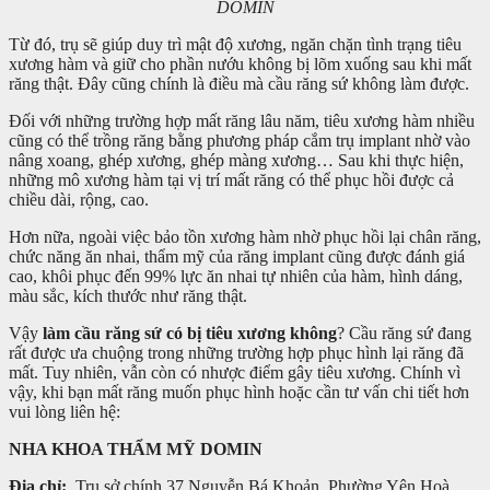
DOMIN
Từ đó, trụ sẽ giúp duy trì mật độ xương, ngăn chặn tình trạng tiêu
xương hàm và giữ cho phần nướu không bị lõm xuống sau khi mất
răng thật. Đây cũng chính là điều mà cầu răng sứ không làm được.
Đối với những trường hợp mất răng lâu năm, tiêu xương hàm nhiều
cũng có thể trồng răng bằng phương pháp cắm trụ implant nhờ vào
nâng xoang, ghép xương, ghép màng xương… Sau khi thực hiện,
những mô xương hàm tại vị trí mất răng có thể phục hồi được cả
chiều dài, rộng, cao.
Hơn nữa, ngoài việc bảo tồn xương hàm nhờ phục hồi lại chân răng,
chức năng ăn nhai, thẩm mỹ của răng implant cũng được đánh giá
cao, khôi phục đến 99% lực ăn nhai tự nhiên của hàm, hình dáng,
màu sắc, kích thước như răng thật.
Vậy
làm cầu răng sứ có bị tiêu xương không
? Cầu răng sứ đang
rất được ưa chuộng trong những trường hợp phục hình lại răng đã
mất. Tuy nhiên, vẫn còn có nhược điểm gây tiêu xương. Chính vì
vậy, khi bạn mất răng muốn phục hình hoặc cần tư vấn chi tiết hơn
vui lòng liên hệ:
NHA KHOA THẨM MỸ DOMIN
Địa chỉ:
Trụ sở chính 37 Nguyễn Bá Khoản, Phường Yên Hoà,