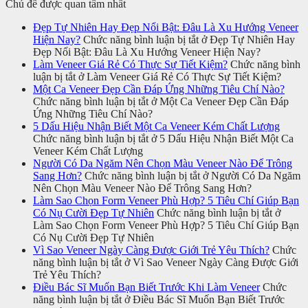
Chủ đề được quan tâm nhất
Đẹp Tự Nhiên Hay Đẹp Nổi Bật: Đâu Là Xu Hướng Veneer
Hiện Nay?
Chức năng bình luận bị tắt
ở Đẹp Tự Nhiên Hay
Đẹp Nổi Bật: Đâu Là Xu Hướng Veneer Hiện Nay?
Làm Veneer Giá Rẻ Có Thực Sự Tiết Kiệm?
Chức năng bình
luận bị tắt
ở Làm Veneer Giá Rẻ Có Thực Sự Tiết Kiệm?
Một Ca Veneer Đẹp Cần Đáp Ứng Những Tiêu Chí Nào?
Chức năng bình luận bị tắt
ở Một Ca Veneer Đẹp Cần Đáp
Ứng Những Tiêu Chí Nào?
5 Dấu Hiệu Nhận Biết Một Ca Veneer Kém Chất Lượng
Chức năng bình luận bị tắt
ở 5 Dấu Hiệu Nhận Biết Một Ca
Veneer Kém Chất Lượng
Người Có Da Ngăm Nên Chọn Màu Veneer Nào Để Trông
Sang Hơn?
Chức năng bình luận bị tắt
ở Người Có Da Ngăm
Nên Chọn Màu Veneer Nào Để Trông Sang Hơn?
Làm Sao Chọn Form Veneer Phù Hợp? 5 Tiêu Chí Giúp Bạn
Có Nụ Cười Đẹp Tự Nhiên
Chức năng bình luận bị tắt
ở
Làm Sao Chọn Form Veneer Phù Hợp? 5 Tiêu Chí Giúp Bạn
Có Nụ Cười Đẹp Tự Nhiên
Vì Sao Veneer Ngày Càng Được Giới Trẻ Yêu Thích?
Chức
năng bình luận bị tắt
ở Vì Sao Veneer Ngày Càng Được Giới
Trẻ Yêu Thích?
Điều Bác Sĩ Muốn Bạn Biết Trước Khi Làm Veneer
Chức
năng bình luận bị tắt
ở Điều Bác Sĩ Muốn Bạn Biết Trước