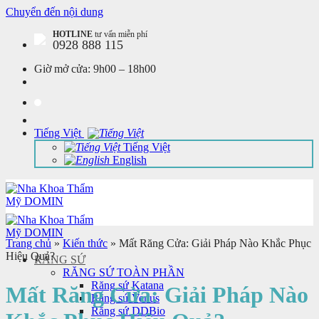
Chuyển đến nội dung
HOTLINE
tư vấn miễn phí
0928 888 115
Giờ mở cửa:
9h00 – 18h00
Tiếng Việt
Tiếng Việt
English
Trang chủ
»
Kiến thức
»
Mất Răng Cửa: Giải Pháp Nào Khắc Phục
Hiệu Quả?
RĂNG SỨ
RĂNG SỨ TOÀN PHẦN
Răng sứ Katana
Mất Răng Cửa: Giải Pháp Nào
Răng sứ Venus
Răng sứ DDBio