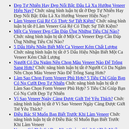
Đẹp Tự Nhiên Hay Đẹp Nổi Bật: Đâu Là Xu Hướng Veneer
Hiện Nay?
Chức năng bình luận bị tắt
ở Đẹp Tự Nhiên Hay
Đẹp Nổi Bật: Đâu Là Xu Hướng Veneer Hiện Nay?
Làm Veneer Giá Rẻ Có Thực Sự Tiết Kiệm?
Chức năng bình
luận bị tắt
ở Làm Veneer Giá Rẻ Có Thực Sự Tiết Kiệm?
Một Ca Veneer Đẹp Cần Đáp Ứng Những Tiêu Chí Nào?
Chức năng bình luận bị tắt
ở Một Ca Veneer Đẹp Cần Đáp
Ứng Những Tiêu Chí Nào?
5 Dấu Hiệu Nhận Biết Một Ca Veneer Kém Chất Lượng
Chức năng bình luận bị tắt
ở 5 Dấu Hiệu Nhận Biết Một Ca
Veneer Kém Chất Lượng
Người Có Da Ngăm Nên Chọn Màu Veneer Nào Để Trông
Sang Hơn?
Chức năng bình luận bị tắt
ở Người Có Da Ngăm
Nên Chọn Màu Veneer Nào Để Trông Sang Hơn?
Làm Sao Chọn Form Veneer Phù Hợp? 5 Tiêu Chí Giúp Bạn
Có Nụ Cười Đẹp Tự Nhiên
Chức năng bình luận bị tắt
ở
Làm Sao Chọn Form Veneer Phù Hợp? 5 Tiêu Chí Giúp Bạn
Có Nụ Cười Đẹp Tự Nhiên
Vì Sao Veneer Ngày Càng Được Giới Trẻ Yêu Thích?
Chức
năng bình luận bị tắt
ở Vì Sao Veneer Ngày Càng Được Giới
Trẻ Yêu Thích?
Điều Bác Sĩ Muốn Bạn Biết Trước Khi Làm Veneer
Chức
năng bình luận bị tắt
ở Điều Bác Sĩ Muốn Bạn Biết Trước
Khi Làm Veneer