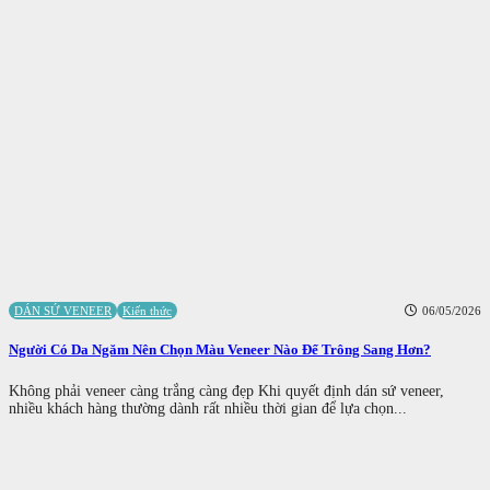
DÁN SỨ VENEER
Kiến thức
06/05/2026
Người Có Da Ngăm Nên Chọn Màu Veneer Nào Để Trông Sang Hơn?
Không phải veneer càng trắng càng đẹp Khi quyết định dán sứ veneer,
nhiều khách hàng thường dành rất nhiều thời gian để lựa chọn...