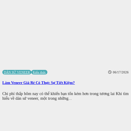
DÁN SỨ VENEER
Kiến thức
06/17/2026
Làm Veneer Giá Rẻ Có Thực Sự Tiết Kiệm?
Chi phí thấp hôm nay có thể khiến bạn tốn kém hơn trong tương lai Khi tìm
hiểu về dán sứ veneer, một trong những...