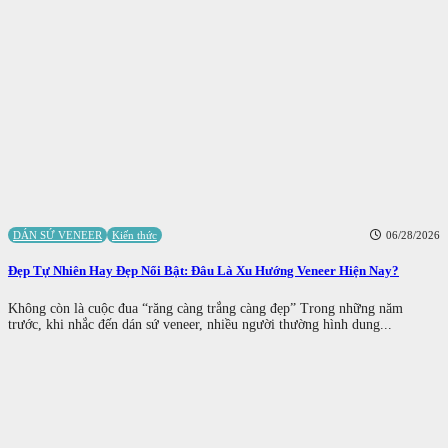
DÁN SỨ VENEER
Kiến thức
06/28/2026
Đẹp Tự Nhiên Hay Đẹp Nổi Bật: Đâu Là Xu Hướng Veneer Hiện Nay?
Không còn là cuộc đua “răng càng trắng càng đẹp” Trong những năm
trước, khi nhắc đến dán sứ veneer, nhiều người thường hình dung...