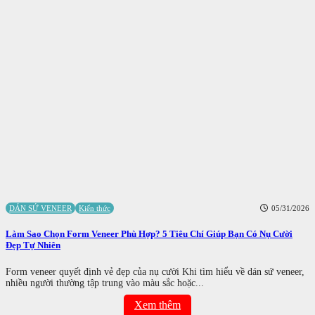
DÁN SỨ VENEER
Kiến thức
05/31/2026
Làm Sao Chọn Form Veneer Phù Hợp? 5 Tiêu Chí Giúp Bạn Có Nụ Cười
Đẹp Tự Nhiên
Form veneer quyết định vẻ đẹp của nụ cười Khi tìm hiểu về dán sứ veneer,
nhiều người thường tập trung vào màu sắc hoặc...
Xem thêm