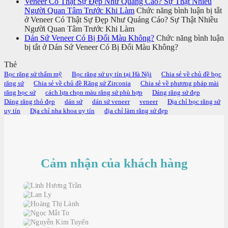
Veneer Có Thật Sự Đẹp Như Quảng Cáo? Sự Thật Nhiều
Người Quan Tâm Trước Khi Làm
Chức năng bình luận bị tắt
ở Veneer Có Thật Sự Đẹp Như Quảng Cáo? Sự Thật Nhiều
Người Quan Tâm Trước Khi Làm
Dán Sứ Veneer Có Bị Đổi Màu Không?
Chức năng bình luận
bị tắt
ở Dán Sứ Veneer Có Bị Đổi Màu Không?
Thẻ
Bọc răng sứ thẩm mỹ
Bọc răng sứ uy tín tại Hà Nội
Chia sẻ về chủ đề bọc
răng sứ
Chia sẻ về chủ đề Răng sứ Zirconia
Chia sẻ về phương pháp mài
răng bọc sứ
cách lựa chọn màu răng sứ phù hợp
Dáng răng sứ đẹp
Dáng răng thỏ đẹp
dán sứ
dán sứ veneer
veneer
Địa chỉ bọc răng sứ
uy tín
Địa chỉ nha khoa uy tín
địa chỉ làm răng sứ đẹp
Cảm nhận của khách hàng