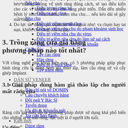
Nội nha
béo nhưng không vệ sinh răng đúng cách, sẽ tạo điều kiện
Điều trị tuỷ răng lại
cho các vi khuẩn có hại cho răng phát triển. Dẫn đến nhiều
Điều trị tuỷ răng
bệnh lý như: viêm nướu, viêm nha chu… nếu kéo dài sẽ gây
Nha chu
mất răng.
Điều trị viêm quanh răng
Do lực tác động quá mạnh từ bên ngoài như: va chạm hay tai
Điều trị viêm nha chu do phạm khoảng sinh học
nạn, khiến cho răng cửa bị gãy.
Điều trị viêm nha chu do virus
Điều trị viêm nha chu do làm sứ sai cách
3. Trồng răng cửa giả bằng
Điều trị viêm nha chu do vi khuẩn
phương pháp nào tốt nhất?
Chăm sóc
Lấy cao răng
Hàn răng
Với công nghệ nha khoa hiện nay, có 3 phương pháp giúp phục
Điều trị ê buốt răng
hình răng cửa là dùng hàm giả tháo lắp, làm cầu răng sứ và cấy
Tẩy trắng răng
ghép Implant.
DÁN SỨ VENEER
3.1 Giải pháp dùng hàm giả tháo lắp cho người
Tin Tức
Báo chí nói về DOMIN
mất răng cửa
Câu chuyện khách hàng
Đội ngũ Y Bác Sĩ
Tuyển dụng
Ưu đãi & Khuyến mãi
Răng cửa giả tháo lắp là phương pháp được sử dụng khá phổ biến
Tra cứu bảo hành
cho những ai bị mất răng, đặc biệt là ở người lớn tuổi.
Kiến thức
Dáng răng
Ưu điểm: