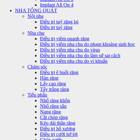
Implant All On 4
NHA TỔNG QUÁT
Nội nha
Điều trị tuỷ răng lại
Điều trị tuỷ răng
Nha chu
Điều trị viêm quanh răng
Điều trị viêm nha chu do phạm khoảng sinh học
Điều trị viêm nha chu do virus
Điều trị viêm nha chu do làm sứ sai cách
Điều trị viêm nha chu do vi khuẩn
Chăm sóc
Điều trị ê buốt răng
Hàn răng
Lấy cao răng
Tẩy trắng răng
Tiểu phẫu
Nhổ răng khôn
Nhổ răng sâu
Nang răng
Cắt chóp răng
Kéo dài thân răng
Điều trị hô xương
Điều trị cười hở lợi
Ghép nướu