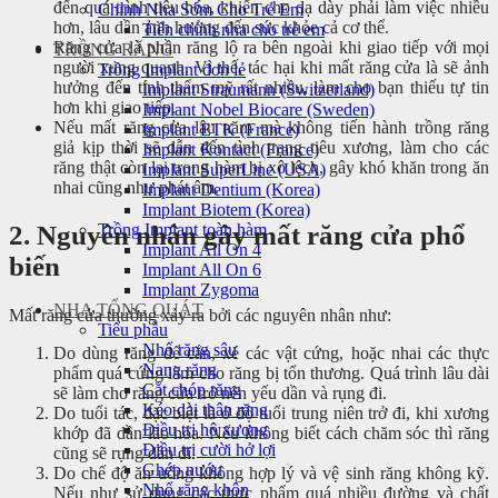
đến quá trình tiêu hóa, khiến cho dạ dày phải làm việc nhiều
Chỉnh Nha Sớm Cho Trẻ Em
hơn, lâu dần ảnh hưởng đến sức khỏe cả cơ thể.
Tiền chỉnh nha cho trẻ em
Răng cửa là phần răng lộ ra bên ngoài khi giao tiếp với mọi
TRỒNG RĂNG
người xung quanh. Vì thế, tác hại khi mất răng cửa là sẽ ảnh
Trồng Implant đơn lẻ
hưởng đến tính thẩm mỹ rất nhiều, làm cho bạn thiếu tự tin
Implant Straumann (Switzerland)
hơn khi giao tiếp.
Implant Nobel Biocare (Sweden)
Nếu mất răng cửa lâu năm mà không tiến hành trồng răng
Implant ETK (France)
giả kịp thời sẽ dẫn đến tình trạng tiêu xương, làm cho các
Implant Kontact (France)
răng thật còn lại trong hàm bị xô lệch, gây khó khăn trong ăn
Implant SuperLine (USA)
nhai cũng như phát âm.
Implant Dentium (Korea)
Implant Biotem (Korea)
Trồng Implant toàn hàm
2. Nguyên nhân gây mất răng cửa phổ
Implant All On 4
biến
Implant All On 6
Implant Zygoma
NHA TỔNG QUÁT
Mất răng cửa thường xảy ra bởi các nguyên nhân như:
Tiểu phẫu
Nhổ răng sâu
Do dùng răng để cắn, xé các vật cứng, hoặc nhai các thực
Nang răng
phẩm quá cứng làm cho răng bị tổn thương. Quá trình lâu dài
Cắt chóp răng
sẽ làm cho răng cửa trở nên yếu dần và rụng đi.
Kéo dài thân răng
Do tuổi tác, đặc biệt là ở độ tuổi trung niên trở đi, khi xương
Điều trị hô xương
khớp đã dần lão hóa. Nếu không biết cách chăm sóc thì răng
Điều trị cười hở lợi
cũng sẽ rụng dần đi.
Ghép nướu
Do chế độ ăn uống không hợp lý và vệ sinh răng không kỹ.
Nhổ răng khôn
Nếu như sử dụng các thực phẩm quá nhiều đường và chất