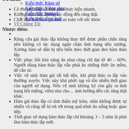
Kiến thức Răng sứ
Kiến thức Niềng răng
Có chi phí thấp và thời gian thực hiện nhanh.
Kiến thức Implant
Không xâm lấn, không tác động đến răng thật.
Kiến thức tổng quát
Chất liệu làm hàm giả khá an toàn với sức khỏe
Về Chúng Tôi
Nhược điểm:
Răng cửa giả tháo lắp không thay thế được phần chân răng
nên không có tác dụng ngăn chặn tình trạng tiêu xương.
Xương hàm sẽ dần bị tiêu biến theo thời gian đeo hàm tháo
lắp.
Việc phục hồi khả năng ăn nhai cũng chỉ đạt từ 40 – 60%.
Người dùng hàm tháo lắp vẫn phải ăn những thức ăn mềm,
dễ cắn xé.
Việc vệ sinh hàm giả rất bất tiện, khi phải tháo ra lắp vào
thường xuyên. Việc này khá phức tạp và tốn nhiều thời gian
của người sử dụng. Nếu vệ sinh không kỹ còn gây ra tình
trạng hôi miệng, viêm nha chu… ảnh hưởng đến các răng thật
khác.
Hàm giả tháo lắp có tính thẩm mỹ kém, nhìn không được tự
nhiên và cũng dễ bị rơi rớt trong quá trình ăn uống hoặc giao
tiếp.
Thời gian sử dụng hàm tháo lắp chỉ khoảng 3 – 5 năm là phải
làm hàm tháo lắp mới.