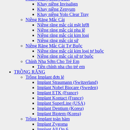
Khay niềng Invisalign
Khay niềng Zenyum
Khay niềng Yolo Clear Tray
Niềng Răng Mắc Cài
Niềng răng mắc cài mặt lưỡi
Niềng răng mắc cài pha lê
Niềng răng mắc cài kim loại
Niềng răng mắc cài sứ
Niềng Răng Mắc Cài Tự Buộc
Niềng răng mắc cài kim loại tự buộc
Niềng răng mắc cài sứ tự buộc
Chỉnh Nha Sớm Cho Trẻ Em
Tiền chỉnh nha cho trẻ em
TRỒNG RĂNG
Trồng Implant đơn lẻ
Implant Straumann (Switzerland)
Implant Nobel Biocare (Sweden)
Implant ETK (France)
Implant Kontact (France)
Implant SuperLine (USA)
Implant Dentium (Korea)
Implant Biotem (Korea)
Trồng Implant toàn hàm
Implant Zygoma
Implant All On 6