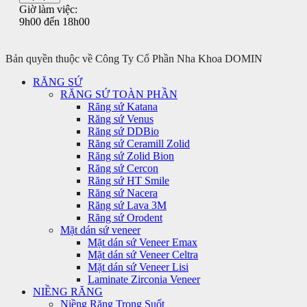
Giờ làm việc:
9h00 đến 18h00
Bản quyền thuộc về Công Ty Cổ Phần Nha Khoa DOMIN
RĂNG SỨ
RĂNG SỨ TOÀN PHẦN
Răng sứ Katana
Răng sứ Venus
Răng sứ DDBio
Răng sứ Ceramill Zolid
Răng sứ Zolid Bion
Răng sứ Cercon
Răng sứ HT Smile
Răng sứ Nacera
Răng sứ Lava 3M
Răng sứ Orodent
Mặt dán sứ veneer
Mặt dán sứ Veneer Emax
Mặt dán sứ Veneer Celtra
Mặt dán sứ Veneer Lisi
Laminate Zirconia Veneer
NIỀNG RĂNG
Niềng Răng Trong Suốt