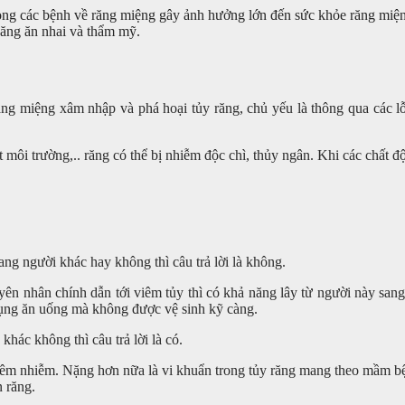
rong các bệnh về răng miệng gây ảnh hưởng lớn đến sức khỏe răng miệ
ăng ăn nhai và thẩm mỹ.
ng miệng xâm nhập và phá hoại tủy răng, chủ yếu là thông qua các lỗ 
ất môi trường,.. răng có thể bị nhiễm độc chì, thủy ngân. Khi các chất 
ng người khác hay không thì câu trả lời là không.
ên nhân chính dẫn tới viêm tủy thì có khả năng lây từ người này sang
dụng ăn uống mà không được vệ sinh kỹ càng.
khác không thì câu trả lời là có.
y viêm nhiễm. Nặng hơn nữa là vi khuẩn trong tủy răng mang theo mầm 
n răng.