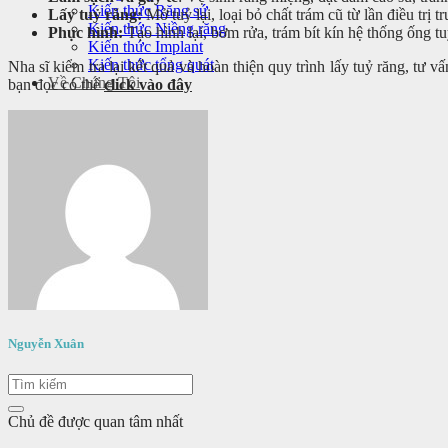
Kiến thức Răng sứ
Lấy tuỷ răng:
Mở tuỷ lại, loại bỏ chất trám cũ từ lần điều trị 
Kiến thức Niềng răng
Phục hình:
Tạo hình lại, bơm rửa, trám bít kín hệ thống ống t
Kiến thức Implant
Kiến thức tổng quát
Nha sĩ kiểm tra lại kết quả và hoàn thiện quy trình lấy tuỷ răng, tư
Về Chúng Tôi
bạn đọc có thể
click vào đây
Nguyễn Xuân
Chủ đề được quan tâm nhất