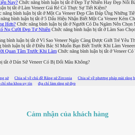
iện Nay?
Chức năng bình luận bị tắt
ở Đẹp Tự Nhiên Hay Đẹp Nổi Bậ
ận bị tắt
ở Làm Veneer Giá Rẻ Có Thực Sự Tiết Kiệm?
 năng bình luận bị tắt
ở Một Ca Veneer Đẹp Cần Đáp Ứng Những Tiê
năng bình luận bị tắt
ở 5 Dấu Hiệu Nhận Biết Một Ca Veneer Kém Ch
ng Hơn?
Chức năng bình luận bị tắt
ở Người Có Da Ngăm Nên Chọn M
Có Nụ Cười Đẹp Tự Nhiên
Chức năng bình luận bị tắt
ở Làm Sao Chọn
g bình luận bị tắt
ở Vì Sao Veneer Ngày Càng Được Giới Trẻ Yêu Th
bình luận bị tắt
ở Điều Bác Sĩ Muốn Bạn Biết Trước Khi Làm Veneer
ười Quan Tâm Trước Khi Làm
Chức năng bình luận bị tắt
ở Veneer Có
ị tắt
ở Dán Sứ Veneer Có Bị Đổi Màu Không?
ăng sứ
Chia sẻ về chủ đề Răng sứ Zirconia
Chia sẻ về phương pháp mài răng 
 chỉ nha khoa uy tín
địa chỉ làm răng sứ đẹp
Cảm nhận của khách hàng