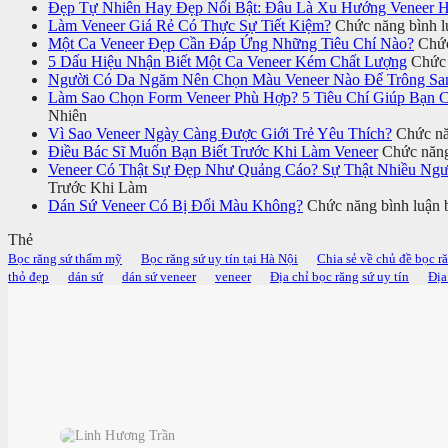
Đẹp Tự Nhiên Hay Đẹp Nổi Bật: Đâu Là Xu Hướng Veneer H
Làm Veneer Giá Rẻ Có Thực Sự Tiết Kiệm?
Chức năng bình lu
Một Ca Veneer Đẹp Cần Đáp Ứng Những Tiêu Chí Nào?
Chức
5 Dấu Hiệu Nhận Biết Một Ca Veneer Kém Chất Lượng
Chức 
Người Có Da Ngăm Nên Chọn Màu Veneer Nào Để Trông Sa
Làm Sao Chọn Form Veneer Phù Hợp? 5 Tiêu Chí Giúp Bạn 
Nhiên
Vì Sao Veneer Ngày Càng Được Giới Trẻ Yêu Thích?
Chức năn
Điều Bác Sĩ Muốn Bạn Biết Trước Khi Làm Veneer
Chức năng 
Veneer Có Thật Sự Đẹp Như Quảng Cáo? Sự Thật Nhiều Ng
Trước Khi Làm
Dán Sứ Veneer Có Bị Đổi Màu Không?
Chức năng bình luận b
Thẻ
Bọc răng sứ thẩm mỹ
Bọc răng sứ uy tín tại Hà Nội
Chia sẻ về chủ đề bọc r
thỏ đẹp
dán sứ
dán sứ veneer
veneer
Địa chỉ bọc răng sứ uy tín
Địa