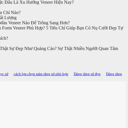
t: Đâu Là Xu Hướng Veneer Hiện Nay?
u Chí Nào?
ất Lượng
àu Veneer Nào Để Trông Sang Hơn?
 Form Veneer Phù Hợp? 5 Tiêu Chí Giúp Bạn Có Nụ Cười Đẹp Tự
ích?
 Thật Sự Đẹp Như Quảng Cáo? Sự Thật Nhiều Người Quan Tâm
bọc sứ
cách lựa chọn màu răng sứ phù hợp
Dáng răng sứ đẹp
Dáng răng