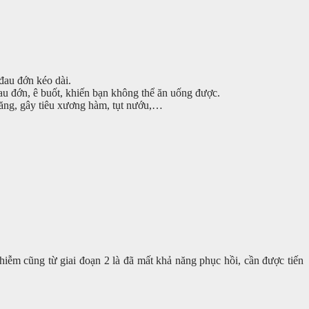
 đau đớn kéo dài.
au đớn, ê buốt, khiến bạn không thể ăn uống được.
 răng, gây tiêu xương hàm, tụt nướu,…
hiễm cũng từ giai đoạn 2 là đã mất khả năng phục hồi, cần được tiến