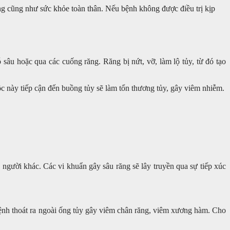
ng cũng như sức khỏe toàn thân. Nếu bệnh không được điều trị kịp
sâu hoặc qua các cuống răng. Răng bị nứt, vỡ, làm lộ tủy, từ đó tạo
độc này tiếp cận đến buồng tủy sẽ làm tổn thương tủy, gây viêm nhiễm.
 người khác. Các vi khuẩn gây sâu răng sẽ lây truyền qua sự tiếp xúc
bệnh thoát ra ngoài ống tủy gây viêm chân răng, viêm xương hàm. Cho