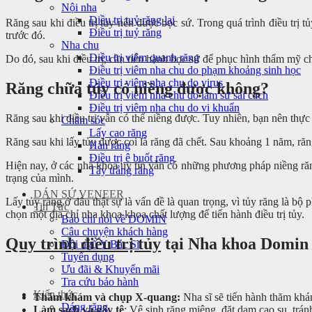
Nội nha
Điều trị tuỷ răng lại
Răng sau khi điều trị tủy nên được bọc sứ. Trong quá trình điều trị 
Điều trị tuỷ răng
trước đó.
Nha chu
Điều trị viêm quanh răng
Do đó, sau khi điều trị, cần tiến hành bọc sứ để phục hình thẩm mỹ 
Điều trị viêm nha chu do phạm khoảng sinh học
Điều trị viêm nha chu do virus
Răng chữa tủy có niềng được không?
Điều trị viêm nha chu do làm sứ sai cách
Điều trị viêm nha chu do vi khuẩn
Răng sau khi điều trị vẫn có thể niềng được. Tuy nhiên, bạn nên thực
Chăm sóc
Lấy cao răng
Răng sau khi lấy tủy được coi là răng đã chết. Sau khoảng 1 năm, răn
Hàn răng
Điều trị ê buốt răng
Hiện nay, ở các nha khoa uy tín vẫn có những phương pháp niềng răng
Tẩy trắng răng
trạng của mình.
DÁN SỨ VENEER
Lấy tủy răng ở đâu thật sự là vấn đề là quan trọng, vì tủy răng là b
Tin Tức
chọn một địa chỉ nha khoa khoa chất lượng để tiến hành điều trị tủy.
Báo chí nói về DOMIN
Câu chuyện khách hàng
Quy trình điều trị tủy
tại Nha khoa Domi
Đội ngũ Y Bác Sĩ
Tuyển dụng
Ưu đãi & Khuyến mãi
Tra cứu bảo hành
Kiến thức
Thăm khám và chụp X-quang:
Nha sĩ sẽ tiến hành thăm khám
Dáng răng
Làm sạch và gây tê
: Vệ sinh răng miệng, đặt dam cao su, tránh