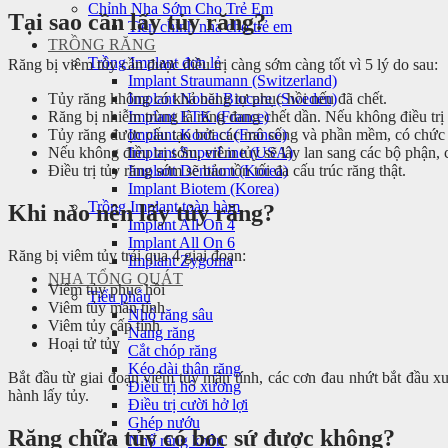
Chỉnh Nha Sớm Cho Trẻ Em
Tại sao cần lấy tủy răng?
Tiền chỉnh nha cho trẻ em
TRỒNG RĂNG
Trồng Implant đơn lẻ
Răng bị viêm tủy cần được điều trị càng sớm càng tốt vì 5 lý do sau:
Implant Straumann (Switzerland)
Implant Nobel Biocare (Sweden)
Tủy răng không có khả năng tự phục hồi nếu đã chết.
Implant ETK (France)
Răng bị nhiễm trùng là răng đang chết dần. Nếu không điều trị k
Implant Kontact (France)
Tủy răng được cấu tạo bởi các mô sống và phần mềm, có chức n
Implant SuperLine (USA)
Nếu không điều trị sớm, viêm tủy sẽ lây lan sang các bộ phận,
Implant Dentium (Korea)
Điều trị tủy răng sớm sẽ bảo tồn tối đa cấu trúc răng thật.
Implant Biotem (Korea)
Trồng Implant toàn hàm
Khi nào nên lấy tủy răng?
Implant All On 4
Implant All On 6
Răng bị viêm tủy trải qua 4 giai đoạn:
Implant Zygoma
NHA TỔNG QUÁT
Viêm tủy phục hồi
Tiểu phẫu
Viêm tủy mãn tính
Nhổ răng sâu
Viêm tủy cấp tính
Nang răng
Hoại tử tủy
Cắt chóp răng
Kéo dài thân răng
Bắt đầu từ giai đoạn viêm tủy mãn tính, các cơn đau nhứt bắt đầu x
Điều trị hô xương
hành lấy tủy.
Điều trị cười hở lợi
Ghép nướu
Răng chữa tủy có bọc sứ được không?
Nhổ răng khôn