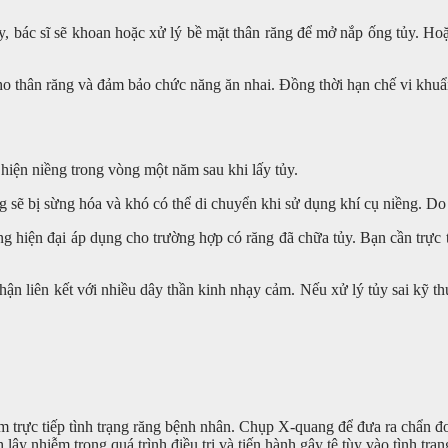
tủy, bác sĩ sẽ khoan hoặc xử lý bề mặt thân răng để mở nắp ống tủy. Hoặ
cho thân răng và đảm bảo chức năng ăn nhai. Đồng thời hạn chế vi khuẩ
 hiện niềng trong vòng một năm sau khi lấy tủy.
g sẽ bị sừng hóa và khó có thể di chuyển khi sử dụng khí cụ niềng. Do
 hiện đại áp dụng cho trường hợp có răng đã chữa tủy. Bạn cần trực ti
ộ phận liên kết với nhiều dây thần kinh nhạy cảm. Nếu xử lý tủy sai kỹ 
n
 trực tiếp tình trạng răng bệnh nhân. Chụp X-quang để đưa ra chẩn đoán
 lây nhiễm trong quá trình điều trị và tiến hành gây tê tùy vào tình trạ