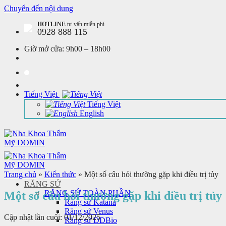
Chuyển đến nội dung
HOTLINE
tư vấn miễn phí
0928 888 115
Giờ mở cửa:
9h00 – 18h00
Tiếng Việt
Tiếng Việt
English
Trang chủ
»
Kiến thức
»
Một số câu hỏi thường gặp khi điều trị tủy
RĂNG SỨ
RĂNG SỨ TOÀN PHẦN
Một số câu hỏi thường gặp khi điều trị tủy
Răng sứ Katana
Răng sứ Venus
Cập nhật lần cuối: 01/12/2025
Răng sứ DDBio