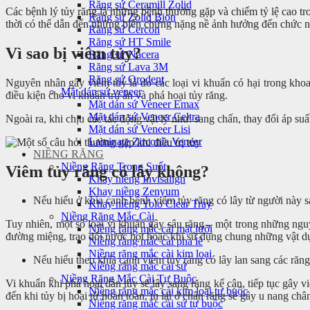
Răng sứ Ceramill Zolid
Các bệnh lý tủy răng là những bệnh thường gặp và chiếm tỷ lệ cao t
Răng sứ Zolid Bion
thời có thể dẫn đến những biến chứng nặng nề ảnh hưởng đến chức n
Răng sứ Cercon
Răng sứ HT Smile
Vì sao bị viêm tủy?
Răng sứ Nacera
Răng sứ Lava 3M
Răng sứ Orodent
Nguyên nhân gây viêm tủy là do các loại vi khuẩn có hại trong khoa
Mặt dán sứ veneer
điều kiện cho vi khuẩn trú ẩn và phá hoại tủy răng.
Mặt dán sứ Veneer Emax
Mặt dán sứ Veneer Celtra
Ngoài ra, khi chịu các tác động vật lý như: sang chấn, thay đổi áp su
Mặt dán sứ Veneer Lisi
Laminate Zirconia Veneer
NIỀNG RĂNG
Niềng Răng Trong Suốt
Viêm tủy răng có lây không?
Khay niềng Invisalign
Khay niềng Zenyum
Nếu hiểu ở khía cạnh bệnh viêm tủy răng có lây từ người này sa
Khay niềng Yolo Clear Tray
Niềng Răng Mắc Cài
Tuy nhiên, một số loại vi khuẩn gây sâu răng – một trong những nguy
Niềng răng mắc cài mặt lưỡi
đường miệng, trao đổi nước bọt hoặc khi sử dụng chung những vật 
Niềng răng mắc cài pha lê
Niềng răng mắc cài kim loại
Nếu hiểu theo khía cạnh viêm tủy răng có lây lan sang các răng 
Niềng răng mắc cài sứ
Niềng Răng Mắc Cài Tự Buộc
Vi khuẩn khi phá hoại dần tủy sẽ lây sang răng kế cận, tiếp tục gâ
Niềng răng mắc cài kim loại tự buộc
đến khi tủy bị hoại tử hoàn toàn, tụ lại ở chân răng sẽ gây u nang châ
Niềng răng mắc cài sứ tự buộc