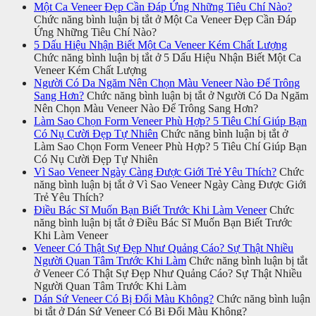
Một Ca Veneer Đẹp Cần Đáp Ứng Những Tiêu Chí Nào?
Chức năng bình luận bị tắt
ở Một Ca Veneer Đẹp Cần Đáp
Ứng Những Tiêu Chí Nào?
5 Dấu Hiệu Nhận Biết Một Ca Veneer Kém Chất Lượng
Chức năng bình luận bị tắt
ở 5 Dấu Hiệu Nhận Biết Một Ca
Veneer Kém Chất Lượng
Người Có Da Ngăm Nên Chọn Màu Veneer Nào Để Trông
Sang Hơn?
Chức năng bình luận bị tắt
ở Người Có Da Ngăm
Nên Chọn Màu Veneer Nào Để Trông Sang Hơn?
Làm Sao Chọn Form Veneer Phù Hợp? 5 Tiêu Chí Giúp Bạn
Có Nụ Cười Đẹp Tự Nhiên
Chức năng bình luận bị tắt
ở
Làm Sao Chọn Form Veneer Phù Hợp? 5 Tiêu Chí Giúp Bạn
Có Nụ Cười Đẹp Tự Nhiên
Vì Sao Veneer Ngày Càng Được Giới Trẻ Yêu Thích?
Chức
năng bình luận bị tắt
ở Vì Sao Veneer Ngày Càng Được Giới
Trẻ Yêu Thích?
Điều Bác Sĩ Muốn Bạn Biết Trước Khi Làm Veneer
Chức
năng bình luận bị tắt
ở Điều Bác Sĩ Muốn Bạn Biết Trước
Khi Làm Veneer
Veneer Có Thật Sự Đẹp Như Quảng Cáo? Sự Thật Nhiều
Người Quan Tâm Trước Khi Làm
Chức năng bình luận bị tắt
ở Veneer Có Thật Sự Đẹp Như Quảng Cáo? Sự Thật Nhiều
Người Quan Tâm Trước Khi Làm
Dán Sứ Veneer Có Bị Đổi Màu Không?
Chức năng bình luận
bị tắt
ở Dán Sứ Veneer Có Bị Đổi Màu Không?