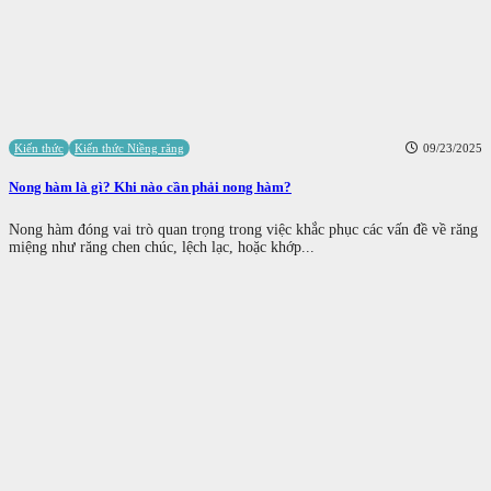
Kiến thức
Kiến thức Niềng răng
09/23/2025
Nong hàm là gì? Khi nào cần phải nong hàm?
Nong hàm đóng vai trò quan trọng trong việc khắc phục các vấn đề về răng
miệng như răng chen chúc, lệch lạc, hoặc khớp...