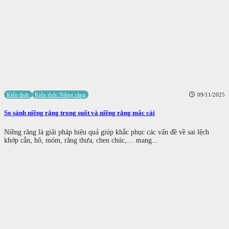
Kiến thức
Kiến thức Niềng răng
09/11/2025
So sánh niềng răng trong suốt và niềng răng mắc cài
Niềng răng là giải pháp hiệu quả giúp khắc phục các vấn đề về sai lệch
khớp cắn, hô, móm, răng thưa, chen chúc,… mang...