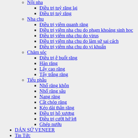
Nội nha
Điều trị tuỷ răng lại
Điều trị tuỷ răng
Nha chu
Điều trị viêm quanh răng
Điều trị viêm nha chu do phạm khoảng sinh học
Điều trị viêm nha chu do virus
Điều trị viêm nha chu do làm sứ sai cách
Điều trị viêm nha chu do vi khuẩn
Chăm sóc
Điều trị ê buốt răng
Hàn răng
Lấy cao răng
Tẩy trắng răng
Tiểu phẫu
Nhổ răng khôn
Nhổ răng sâu
Nang răng
Cắt chóp răng
Kéo dài thân răng
Điều trị hô xương
Điều trị cười hở lợi
Ghép nướu
DÁN SỨ VENEER
Tin Tức