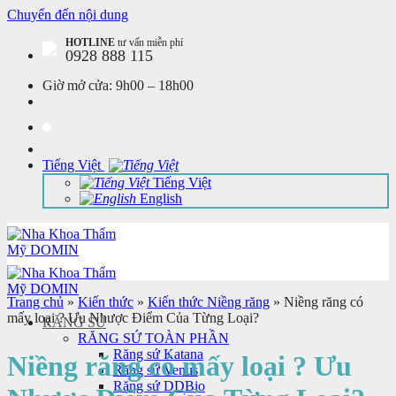
Chuyển đến nội dung
HOTLINE
tư vấn miễn phí
0928 888 115
Giờ mở cửa:
9h00 – 18h00
Tiếng Việt
Tiếng Việt
English
Trang chủ
»
Kiến thức
»
Kiến thức Niềng răng
»
Niềng răng có
mấy loại ? Ưu Nhược Điểm Của Từng Loại?
RĂNG SỨ
RĂNG SỨ TOÀN PHẦN
Răng sứ Katana
Niềng răng có mấy loại ? Ưu
Răng sứ Venus
Răng sứ DDBio