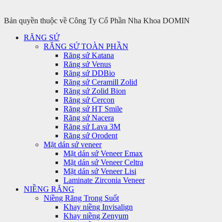
Bản quyền thuộc về Công Ty Cổ Phần Nha Khoa DOMIN
RĂNG SỨ
RĂNG SỨ TOÀN PHẦN
Răng sứ Katana
Răng sứ Venus
Răng sứ DDBio
Răng sứ Ceramill Zolid
Răng sứ Zolid Bion
Răng sứ Cercon
Răng sứ HT Smile
Răng sứ Nacera
Răng sứ Lava 3M
Răng sứ Orodent
Mặt dán sứ veneer
Mặt dán sứ Veneer Emax
Mặt dán sứ Veneer Celtra
Mặt dán sứ Veneer Lisi
Laminate Zirconia Veneer
NIỀNG RĂNG
Niềng Răng Trong Suốt
Khay niềng Invisalign
Khay niềng Zenyum