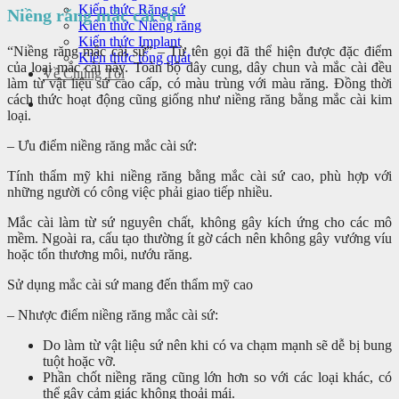
Kiến thức Răng sứ
Niềng răng mắc cài sứ
Kiến thức Niềng răng
Kiến thức Implant
“Niềng răng mắc cài sứ” – Từ tên gọi đã thể hiện được đặc điểm
Kiến thức tổng quát
của loại mắc cài này. Toàn bộ dây cung, dây chun và mắc cài đều
Về Chúng Tôi
làm từ vật liệu sứ cao cấp, có màu trùng với màu răng. Đồng thời
cách thức hoạt động cũng giống như niềng răng bằng mắc cài kim
loại.
– Ưu điểm niềng răng mắc cài sứ:
Tính thẩm mỹ khi niềng răng bằng mắc cài sứ cao, phù hợp với
những người có công việc phải giao tiếp nhiều.
Mắc cài làm từ sứ nguyên chất, không gây kích ứng cho các mô
mềm. Ngoài ra, cấu tạo thường ít gờ cách nên không gây vướng víu
hoặc tổn thương môi, nướu răng.
Sử dụng mắc cài sứ mang đến thẩm mỹ cao
– Nhược điểm niềng răng mắc cài sứ:
Do làm từ vật liệu sứ nên khi có va chạm mạnh sẽ dễ bị bung
tuột hoặc vỡ.
Phần chốt niềng răng cũng lớn hơn so với các loại khác, có
thể gây cảm giác không thoải mái.