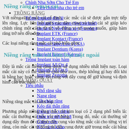
Chỉnh Nha Sớm Cho Trẻ Em
Niềng răng có mắc cài
Tiền chỉnh nha cho trẻ em
TRỒNG RĂNG
Với niềng răng mắc cài cố định, các mắc cài sẽ được gắn trực tiếp
Trồng Implant đơn lẻ
lên răng. Lực liên kết giữa các dây cung và mắc cài sẽ giúp kéo
Implant Straumann (Switzerland)
chỉnh răng một cách từ từ, về đúng vị trí mong muốn, giúp hàm
Implant Nobel Biocare (Sweden)
răng trở nên đều đẹp.
Implant ETK (France)
Implant Kontact (France)
Các loại niềng răng mắc cài phổ biến gồm:
Implant SuperLine (USA)
Implant Dentium (Korea)
Niềng răng mắc cài kim loại mặt ngoài
Implant Biotem (Korea)
Trồng Implant toàn hàm
Implant All On 4
Đây là mắc cài niềng răng được sử dụng nhiều nhất hiện nay. Loại
Implant All On 6
mắc cài này có thể làm từ chất liệu inox, thép không gỉ hay đôi khi
Implant Zygoma
là bằng bạc hoặc vàng. Đi cùng với dây cung để giữ khung và định
NHA TỔNG QUÁT
hình cấu trúc hàm.
Tiểu phẫu
Nhổ răng sâu
Nang răng
Cắt chóp răng
Niềng răng mắc cài kim loại
Kéo dài thân răng
Phương pháp niềng răng mắc cài kim loại có 2 dạng phổ biến là:
Điều trị hô xương
mắc cài thường và mắc cài tự đóng. Trong đó, mắc cài thường sử
Điều trị cười hở lợi
dụng dây thun để cố định dây cung vào từng mắc cài cho từng vị trí
Ghép nướu
răng, còn mắc cài tự đóng thì dây cung được giữ trong mắc cài bằng
Nhổ răng khôn