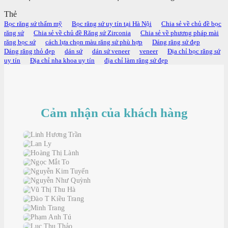
Thẻ
Bọc răng sứ thẩm mỹ
Bọc răng sứ uy tín tại Hà Nội
Chia sẻ về chủ đề bọc
răng sứ
Chia sẻ về chủ đề Răng sứ Zirconia
Chia sẻ về phương pháp mài
răng bọc sứ
cách lựa chọn màu răng sứ phù hợp
Dáng răng sứ đẹp
Dáng răng thỏ đẹp
dán sứ
dán sứ veneer
veneer
Địa chỉ bọc răng sứ
uy tín
Địa chỉ nha khoa uy tín
địa chỉ làm răng sứ đẹp
Cảm nhận của khách hàng