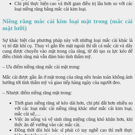
Chi phí thực hiện cao và thời gian điều trị lâu hơn so với các
loại niềng răng bằng mắc cài kim loại.
Niềng răng mắc cài kim loại mặt trong (mắc cài
mặt lưỡi)
Sự khác biệt của phương pháp này với những loại mắc cài khác là
vị trí đặt khí cụ. Thay vì gắn lên mặt ngoài thì tất cả mắc cài và dây
cung được chuyển vào mặt trong của răng, từ đó tạo ra lực kéo để
điều chỉnh răng mà vẫn đảm bảo tính thẩm mỹ.
– Ưu điểm niềng răng mắc cài mặt trong:
Mắc cài được gắn ẩn ở mặt trong của răng nên hoàn toàn không ảnh
hưởng tới tính thẩm mỹ và giao tiếp hàng ngày của người đeo.
– Nhược điểm niềng răng mặt trong:
Thời gian niềng răng sẽ kéo dài hơn, chi phí đắt hơn nhiều so
với các loại mắc cài niềng răng khác như mắc cài kim loại,
mắc cài sứ,…
Việc ăn uống và vệ sinh răng miệng cũng khó khăn hơn, khi
thức ăn dễ vướng vào các mắc cài.
Đồng thời đòi hỏi bác sĩ phải có tay nghề cao thì mới thực