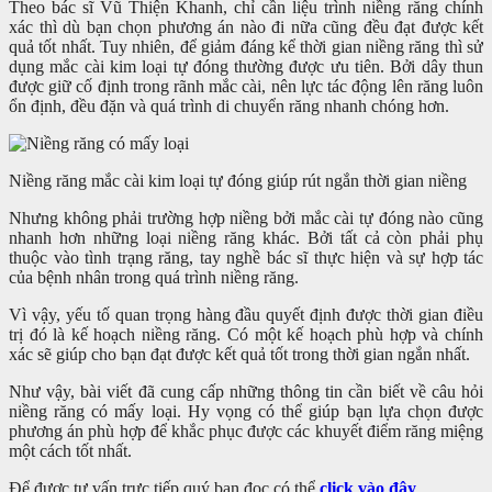
Theo bác sĩ Vũ Thiện Khanh, chỉ cần liệu trình niềng răng chính
xác thì dù bạn chọn phương án nào đi nữa cũng đều đạt được kết
quả tốt nhất. Tuy nhiên, để giảm đáng kể thời gian niềng răng thì sử
dụng mắc cài kim loại tự đóng thường được ưu tiên. Bởi dây thun
được giữ cố định trong rãnh mắc cài, nên lực tác động lên răng luôn
ổn định, đều đặn và quá trình di chuyển răng nhanh chóng hơn.
Niềng răng mắc cài kim loại tự đóng giúp rút ngắn thời gian niềng
Nhưng không phải trường hợp niềng bởi mắc cài tự đóng nào cũng
nhanh hơn những loại niềng răng khác. Bởi tất cả còn phải phụ
thuộc vào tình trạng răng, tay nghề bác sĩ thực hiện và sự hợp tác
của bệnh nhân trong quá trình niềng răng.
Vì vậy, yếu tố quan trọng hàng đầu quyết định được thời gian điều
trị đó là kế hoạch niềng răng. Có một kế hoạch phù hợp và chính
xác sẽ giúp cho bạn đạt được kết quả tốt trong thời gian ngắn nhất.
Như vậy, bài viết đã cung cấp những thông tin cần biết về câu hỏi
niềng răng có mấy loại. Hy vọng có thể giúp bạn lựa chọn được
phương án phù hợp để khắc phục được các khuyết điểm răng miệng
một cách tốt nhất.
Để được tư vấn trực tiếp quý bạn đọc có thể
click vào đây