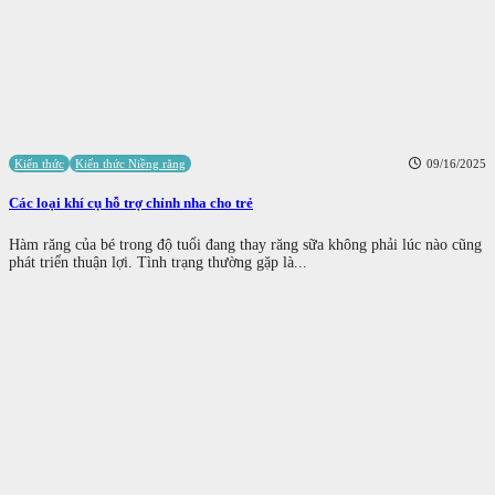
Kiến thức
Kiến thức Niềng răng
09/16/2025
Các loại khí cụ hỗ trợ chỉnh nha cho trẻ
Hàm răng của bé trong độ tuổi đang thay răng sữa không phải lúc nào cũng
phát triển thuận lợi. Tình trạng thường gặp là...