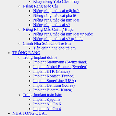
Khay niềng Yolo Clear Tray
Niềng Răng Mắc Cài
Niềng răng mắc cài mặt lưỡi
Niềng răng mắc cài pha lê
Niềng răng mắc cài kim loại
Niềng răng mắc cài sứ
Niềng Răng Mắc Cài Tự Buộc
Niềng răng mắc cài kim loại tự buộc
Niềng răng mắc cài sứ tự buộc
Chỉnh Nha Sớm Cho Trẻ Em
Tiền chỉnh nha cho trẻ em
TRỒNG RĂNG
Trồng Implant đơn lẻ
Implant Straumann (Switzerland)
Implant Nobel Biocare (Sweden)
Implant ETK (France)
Implant Kontact (France)
Implant SuperLine (USA)
Implant Dentium (Korea)
Implant Biotem (Korea)
Trồng Implant toàn hàm
Implant Zygoma
Implant All On 6
Implant All On 4
NHA TỔNG QUÁT