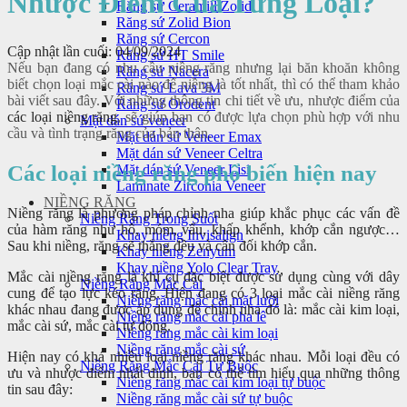
Nhược Điểm Của Từng Loại?
Răng sứ Ceramill Zolid
Răng sứ Zolid Bion
Răng sứ Cercon
Cập nhật lần cuối: 04/09/2024
Răng sứ HT Smile
Nếu bạn đang có nhu cầu niềng răng nhưng lại băn khoăn không
Răng sứ Nacera
biết chọn loại mắc cài nào để niềng là tốt nhất, thì có thể tham khảo
Răng sứ Lava 3M
bài viết sau đây. Với những thông tin chi tiết về ưu, nhược điểm của
Răng sứ Orodent
các loại niềng răng
, sẽ giúp bạn có được lựa chọn phù hợp với nhu
Mặt dán sứ veneer
cầu và tình trạng răng của bản thân.
Mặt dán sứ Veneer Emax
Mặt dán sứ Veneer Celtra
Các loại niềng răng phổ biến hiện nay
Mặt dán sứ Veneer Lisi
Laminate Zirconia Veneer
NIỀNG RĂNG
Niềng răng là phương pháp chỉnh nha giúp khắc phục các vấn đề
Niềng Răng Trong Suốt
của hàm răng như hô, móm, vẩu, khấp khểnh, khớp cắn ngược…
Khay niềng Invisalign
Sau khi niềng, răng sẽ thẳng đều và cân đối khớp cắn.
Khay niềng Zenyum
Khay niềng Yolo Clear Tray
Mắc cài niềng răng là khí cụ đặc biệt được sử dụng cùng với dây
Niềng Răng Mắc Cài
cung để tạo lực kéo răng. Hiện đang có 3 loại mắc cài niềng răng
Niềng răng mắc cài mặt lưỡi
khác nhau đang được áp dụng để chỉnh nha đó là: mắc cài kim loại,
Niềng răng mắc cài pha lê
mắc cài sứ, mắc cài tự đóng.
Niềng răng mắc cài kim loại
Niềng răng mắc cài sứ
Hiện nay có khá nhiều loại niềng răng khác nhau. Mỗi loại đều có
Niềng Răng Mắc Cài Tự Buộc
ưu và nhược điểm nhất định, bạn có thể tìm hiểu qua những thông
Niềng răng mắc cài kim loại tự buộc
tin sau đây:
Niềng răng mắc cài sứ tự buộc