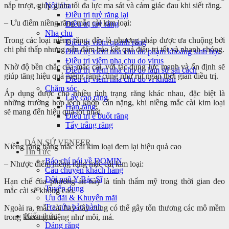
nắp trượt, giúp giảm tối đa lực ma sát và cảm giác đau khi siết răng.
Nội nha
Điều trị tuỷ răng lại
– Ưu điểm niềng răng mắc cài kim loại:
Điều trị tuỷ răng
Nha chu
Trong các loại niềng răng
,
đây là phương pháp được ưa chuộng bởi
Điều trị viêm quanh răng
chi phí thấp nhưng vẫn đảm bảo kết quả điều trị tốt và nhanh chóng.
Điều trị viêm nha chu do phạm khoảng sinh học
Điều trị viêm nha chu do virus
Nhờ độ bền chắc của mắc cài, với tác dụng lực mạnh và ổn định sẽ
Điều trị viêm nha chu do làm sứ sai cách
giúp tăng hiệu quả niềng răng cũng như rút ngắn thời gian điều trị.
Điều trị viêm nha chu do vi khuẩn
Chăm sóc
Áp dụng được cho nhiều tình trạng răng khác nhau, đặc biệt là
Lấy cao răng
những trường hợp lệch khớp cắn nặng, khi niềng mắc cài kim loại
Hàn răng
sẽ mang đến hiệu quả tốt nhất.
Điều trị ê buốt răng
Tẩy trắng răng
DÁN SỨ VENEER
Niềng răng bằng mắc cài kim loại đem lại hiệu quả cao
Tin Tức
Báo chí nói về DOMIN
– Nhược điểm niềng răng mắc cài kim loại:
Câu chuyện khách hàng
Đội ngũ Y Bác Sĩ
Hạn chế của phương án này là tính thẩm mỹ trong thời gian đeo
Tuyển dụng
mắc cài sẽ không cao.
Ưu đãi & Khuyến mãi
Tra cứu bảo hành
Ngoài ra, mắc cài hay dây cung có thể gây tổn thương các mô mềm
Kiến thức
trong khoang miệng như môi, má.
Dáng răng