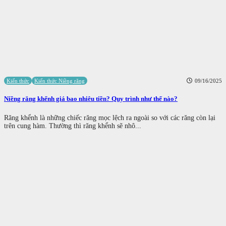
Kiến thức
Kiến thức Niềng răng
09/16/2025
Niềng răng khểnh giá bao nhiêu tiền? Quy trình như thế nào?
Răng khểnh là những chiếc răng mọc lệch ra ngoài so với các răng còn lại
trên cung hàm. Thường thì răng khểnh sẽ nhô...