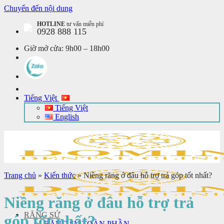
Chuyển đến nội dung
HOTLINE
tư vấn miễn phí
0928 888 115
Giờ mở cửa:
9h00 – 18h00
Tiếng Việt
Tiếng Việt
English
Trang chủ
»
Kiến thức
»
Niềng răng ở đâu hỗ trợ trả góp tốt nhất?
Niềng răng ở đâu hỗ trợ trả
RĂNG SỨ
góp tốt nhất?
RĂNG SỨ TOÀN PHẦN