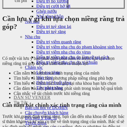
chi phí
Điều trị hô xương
Điều trị cười hở lợi
Ghép nướu
Nhổ răng khôn
Cần lưu ý gì khi lựa chọn niềng răng trả
Nội nha
góp?
Điều trị tuỷ răng lại
Điều trị tuỷ răng
Nha chu
Điều trị viêm quanh răng
Điều trị viêm nha chu do phạm khoảng sinh học
Điều trị viêm nha chu do virus
Điều trị viêm nha chu do làm sứ sai cách
Có một vài lưu ý bạn nhất định phải nắm rõ trước khi lựa chọn
Điều trị viêm nha chu do vi khuẩn
niềng răng trả góp để quá trình diễn ra thuận lợi:
Chăm sóc
Lấy cao răng
Cần nắm bắt chính xác tình trạng răng của mình
Hàn răng
Tìm hiểu và lựa chọn phương pháp niềng răng phù hợp
Điều trị ê buốt răng
Tìm hiểu về chính sách trả góp tại nha khoa bạn lựa chọn
Tẩy trắng răng
Cần đảm bảo chi phí không phát sinh trong toàn bộ quá trình
Cân nhắc về tài chính trước khi niềng răng
DÁN SỨ VENEER
Tin Tức
Cần nắm bắt chính xác tình trạng răng của mình
Báo chí nói về DOMIN
Câu chuyện khách hàng
Trước khi quyết định niềng răng, bạn cần đến nha khoa để được bác
Đội ngũ Y Bác Sĩ
sĩ thăm khám và tư vấn cụ thể về tình trạng răng của mình. Bác sĩ sẽ
Tuyển dụng
xác định mức độ phức tạp của ca niềng, đưa ra phương án điều trị