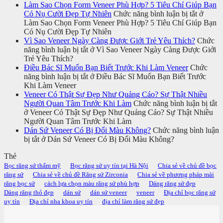
Làm Sao Chọn Form Veneer Phù Hợp? 5 Tiêu Chí Giúp Bạn
Có Nụ Cười Đẹp Tự Nhiên
Chức năng bình luận bị tắt
ở
Làm Sao Chọn Form Veneer Phù Hợp? 5 Tiêu Chí Giúp Bạn
Có Nụ Cười Đẹp Tự Nhiên
Vì Sao Veneer Ngày Càng Được Giới Trẻ Yêu Thích?
Chức
năng bình luận bị tắt
ở Vì Sao Veneer Ngày Càng Được Giới
Trẻ Yêu Thích?
Điều Bác Sĩ Muốn Bạn Biết Trước Khi Làm Veneer
Chức
năng bình luận bị tắt
ở Điều Bác Sĩ Muốn Bạn Biết Trước
Khi Làm Veneer
Veneer Có Thật Sự Đẹp Như Quảng Cáo? Sự Thật Nhiều
Người Quan Tâm Trước Khi Làm
Chức năng bình luận bị tắt
ở Veneer Có Thật Sự Đẹp Như Quảng Cáo? Sự Thật Nhiều
Người Quan Tâm Trước Khi Làm
Dán Sứ Veneer Có Bị Đổi Màu Không?
Chức năng bình luận
bị tắt
ở Dán Sứ Veneer Có Bị Đổi Màu Không?
Thẻ
Bọc răng sứ thẩm mỹ
Bọc răng sứ uy tín tại Hà Nội
Chia sẻ về chủ đề bọc
răng sứ
Chia sẻ về chủ đề Răng sứ Zirconia
Chia sẻ về phương pháp mài
răng bọc sứ
cách lựa chọn màu răng sứ phù hợp
Dáng răng sứ đẹp
Dáng răng thỏ đẹp
dán sứ
dán sứ veneer
veneer
Địa chỉ bọc răng sứ
uy tín
Địa chỉ nha khoa uy tín
địa chỉ làm răng sứ đẹp