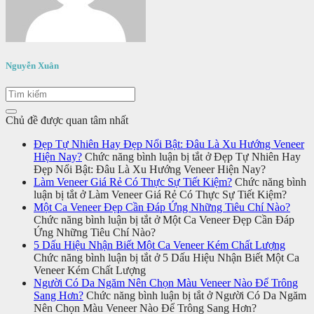
Nguyễn Xuân
Chủ đề được quan tâm nhất
Đẹp Tự Nhiên Hay Đẹp Nổi Bật: Đâu Là Xu Hướng Veneer
Hiện Nay?
Chức năng bình luận bị tắt
ở Đẹp Tự Nhiên Hay
Đẹp Nổi Bật: Đâu Là Xu Hướng Veneer Hiện Nay?
Làm Veneer Giá Rẻ Có Thực Sự Tiết Kiệm?
Chức năng bình
luận bị tắt
ở Làm Veneer Giá Rẻ Có Thực Sự Tiết Kiệm?
Một Ca Veneer Đẹp Cần Đáp Ứng Những Tiêu Chí Nào?
Chức năng bình luận bị tắt
ở Một Ca Veneer Đẹp Cần Đáp
Ứng Những Tiêu Chí Nào?
5 Dấu Hiệu Nhận Biết Một Ca Veneer Kém Chất Lượng
Chức năng bình luận bị tắt
ở 5 Dấu Hiệu Nhận Biết Một Ca
Veneer Kém Chất Lượng
Người Có Da Ngăm Nên Chọn Màu Veneer Nào Để Trông
Sang Hơn?
Chức năng bình luận bị tắt
ở Người Có Da Ngăm
Nên Chọn Màu Veneer Nào Để Trông Sang Hơn?