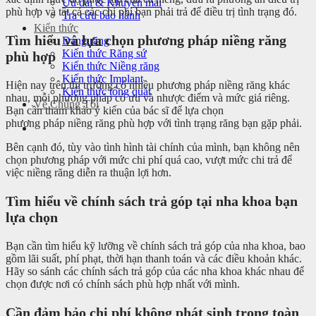
Ưu đãi & Khuyến mãi
phù hợp và tất cả các chi phí bạn phải trả để điều trị tình trạng đó.
Tra cứu bảo hành
Kiến thức
Tìm hiểu và lựa chọn phương pháp niềng răng
Dáng răng
Kiến thức Răng sứ
phù hợp
Kiến thức Niềng răng
Kiến thức Implant
Hiện nay trên thị trường có nhiều phương pháp niềng răng khác
Kiến thức tổng quát
nhau, mỗi phương pháp có ưu và nhược điểm và mức giá riêng.
Về Chúng Tôi
Bạn cần tham khảo ý kiến của bác sĩ để lựa chọn
phương pháp niềng răng phù hợp với tình trạng răng bạn gặp phải.
Bên cạnh đó, tùy vào tình hình tài chính của mình, bạn không nên
chọn phương pháp với mức chi phí quá cao, vượt mức chi trả để
việc niềng răng diễn ra thuận lợi hơn.
Tìm hiểu về chính sách trả góp tại nha khoa bạn
lựa chọn
Bạn cần tìm hiểu kỹ lưỡng về chính sách trả góp của nha khoa, bao
gồm lãi suất, phí phạt, thời hạn thanh toán và các điều khoản khác.
Hãy so sánh các chính sách trả góp của các nha khoa khác nhau để
chọn được nơi có chính sách phù hợp nhất với mình.
Cần đảm bảo chi phí không phát sinh trong toàn