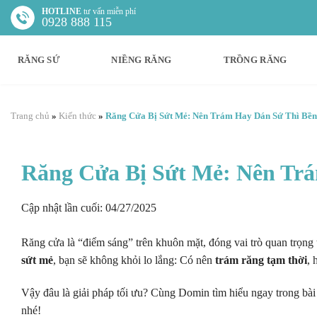
Chuyển
HOTLINE
tư vấn miễn phí
0928 888 115
đến
nội
RĂNG SỨ
NIỀNG RĂNG
TRỒNG RĂNG
dung
Trang chủ
»
Kiến thức
»
Răng Cửa Bị Sứt Mẻ: Nên Trám Hay Dán Sứ Thì Bề
Răng Cửa Bị Sứt Mẻ: Nên Tr
Cập nhật lần cuối: 04/27/2025
Răng cửa là “điểm sáng” trên khuôn mặt, đóng vai trò quan trọn
sứt mẻ
, bạn sẽ không khỏi lo lắng: Có nên
trám răng tạm thời
, 
Vậy đâu là giải pháp tối ưu? Cùng Domin tìm hiểu ngay trong bà
nhé!