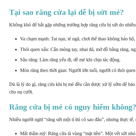
Tại sao răng cửa lại dễ bị sứt mẻ?
Không khó để bắt gặp những trường hợp răng cửa bị sứt do nhiề
Va chạm mạnh: Tai nạn, té ngã, chơi thể thao không bảo hộ,
Thói quen xấu: Cắn móng tay, nhai đá, mở đồ bằng răng, ng
Sâu răng: Làm răng yếu đi, dễ mẻ khi chịu tác động.
Mòn răng theo thời gian: Người lớn tuổi, người có thói quen
Dù là lý do gì, răng cửa khi bị mẻ đều cần được xử lý sớm để bảo
cho nụ cười.
Răng cửa bị mẻ có nguy hiểm không
Nhiều người nghĩ “răng sứt một tí thì có sao đâu”, nhưng thực tế,
Mất thẩm mỹ: Răng cửa là vùng “mặt tiền”. Một vết sứt nhỏ 