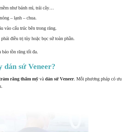
n mềm như bánh mì, trái cây…
 nóng – lạnh – chua.
u vào cấu trúc bên trong răng.
phải điều trị tủy hoặc bọc sứ toàn phần.
 bảo tồn răng tối đa.
ay
dán sứ Veneer?
trám răng thẩm mỹ
và
dán sứ Veneer
. Mỗi phương pháp có ưu
u.