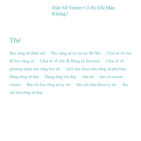
Dán Sứ Veneer Có Bị Đổi Màu
Không?
Thẻ
Bọc răng sứ thẩm mỹ
Bọc răng sứ uy tín tại Hà Nội
Chia sẻ về chủ
đề bọc răng sứ
Chia sẻ về chủ đề Răng sứ Zirconia
Chia sẻ về
phương pháp mài răng bọc sứ
cách lựa chọn màu răng sứ phù hợp
Dáng răng sứ đẹp
Dáng răng thỏ đẹp
dán sứ
dán sứ veneer
veneer
Địa chỉ bọc răng sứ uy tín
Địa chỉ nha khoa uy tín
địa
chỉ làm răng sứ đẹp