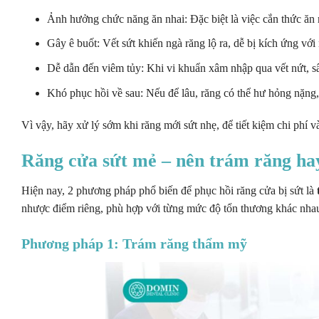
Ảnh hưởng chức năng ăn nhai: Đặc biệt là việc cắn thức ă
Gây ê buốt: Vết sứt khiến ngà răng lộ ra, dễ bị kích ứng với
Dễ dẫn đến viêm tủy: Khi vi khuẩn xâm nhập qua vết nứt, sâ
Khó phục hồi về sau: Nếu để lâu, răng có thể hư hỏng nặng, 
Vì vậy, hãy xử lý sớm khi răng mới sứt nhẹ, để tiết kiệm chi phí và
Răng cửa sứt mẻ – nên trám răng h
Hiện nay, 2 phương pháp phổ biến để phục hồi răng cửa bị sứt là
nhược điểm riêng, phù hợp với từng mức độ tổn thương khác nha
Phương pháp 1: Trám răng thẩm mỹ