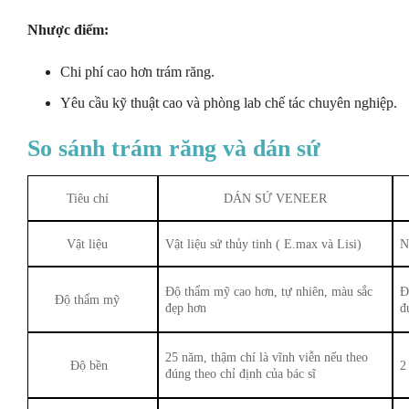
Nhược điểm:
Chi phí cao hơn trám răng.
Yêu cầu kỹ thuật cao và phòng lab chế tác chuyên nghiệp.
So sánh trám răng và dán sứ
Tiêu chí
DÁN SỨ VENEER
Vật liệu
Vật liệu sứ thủy tinh ( E.max và Lisi)
N
Độ thẩm mỹ cao hơn, tự nhiên, màu sắc
Đ
Độ thẩm mỹ
đẹp hơn
đ
25 năm, thậm chí là vĩnh viễn nếu theo
Độ bền
2
đúng theo chỉ định của bác sĩ