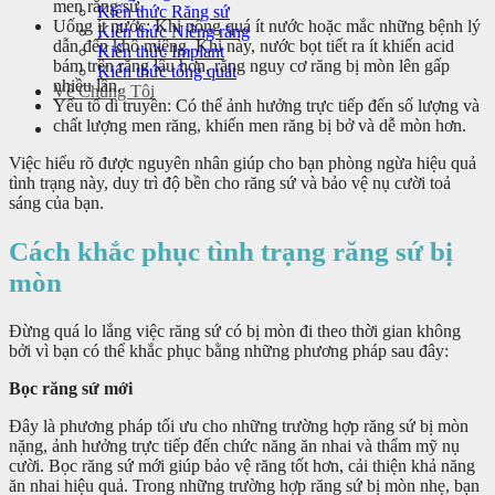
men răng sứ.
Kiến thức Răng sứ
Uống ít nước: Khi uống quá ít nước hoặc mắc những bệnh lý
Kiến thức Niềng răng
dẫn đến khô miệng. Khi này, nước bọt tiết ra ít khiến acid
Kiến thức Implant
bám trên răng lâu hơn, răng nguy cơ răng bị mòn lên gấp
Kiến thức tổng quát
nhiều lần.
Về Chúng Tôi
Yếu tố di truyền: Có thể ảnh hưởng trực tiếp đến số lượng và
chất lượng men răng, khiến men răng bị bở và dễ mòn hơn.
Việc hiểu rõ được nguyên nhân giúp cho bạn phòng ngừa hiệu quả
tình trạng này, duy trì độ bền cho răng sứ và bảo vệ nụ cười toả
sáng của bạn.
Cách khắc phục tình trạng răng sứ bị
mòn
Đừng quá lo lắng việc răng sứ có bị mòn đi theo thời gian không
bởi vì bạn có thể khắc phục bằng những phương pháp sau đây:
Bọc răng sứ mới
Đây là phương pháp tối ưu cho những trường hợp răng sứ bị mòn
nặng, ảnh hưởng trực tiếp đến chức năng ăn nhai và thẩm mỹ nụ
cười. Bọc răng sứ mới giúp bảo vệ răng tốt hơn, cải thiện khả năng
ăn nhai hiệu quả. Trong những trường hợp răng sứ bị mòn nhẹ, bạn