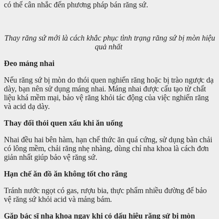
có thể cân nhắc đến phương pháp bán răng sứ.
Thay răng sứ mới là cách khắc phục tình trạng răng sứ bị mòn hiệu
quả nhất
Đeo máng nhai
Nếu răng sứ bị mòn do thói quen nghiến răng hoặc bị trào ngược dạ
dày, bạn nên sử dụng máng nhai. Máng nhai được cấu tạo từ chất
liệu khá mềm mại, bảo vệ răng khỏi tác động của việc nghiến răng
và acid dạ dày.
Thay đổi thói quen xấu khi ăn uống
Nhai đều hai bên hàm, hạn chế thức ăn quá cứng, sử dụng bàn chải
có lông mềm, chải răng nhẹ nhàng, dùng chỉ nha khoa là cách đơn
giản nhất giúp bảo vệ răng sứ.
Hạn chế ăn đồ ăn không tốt cho răng
Tránh nước ngọt có gas, rượu bia, thực phẩm nhiều đường để bảo
vệ răng sứ khỏi acid và mảng bám.
Gặp bác sĩ nha khoa ngay khi có dấu hiệu răng sứ bị mòn