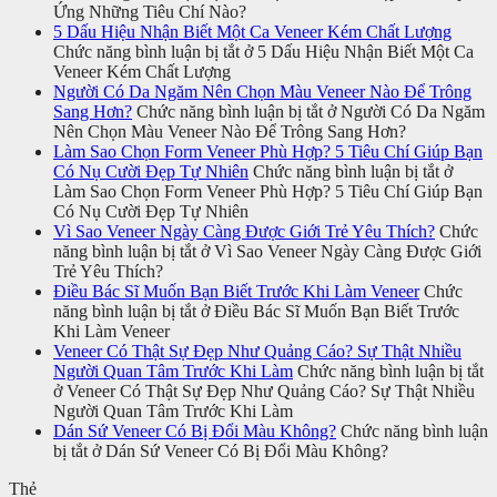
Ứng Những Tiêu Chí Nào?
5 Dấu Hiệu Nhận Biết Một Ca Veneer Kém Chất Lượng
Chức năng bình luận bị tắt
ở 5 Dấu Hiệu Nhận Biết Một Ca
Veneer Kém Chất Lượng
Người Có Da Ngăm Nên Chọn Màu Veneer Nào Để Trông
Sang Hơn?
Chức năng bình luận bị tắt
ở Người Có Da Ngăm
Nên Chọn Màu Veneer Nào Để Trông Sang Hơn?
Làm Sao Chọn Form Veneer Phù Hợp? 5 Tiêu Chí Giúp Bạn
Có Nụ Cười Đẹp Tự Nhiên
Chức năng bình luận bị tắt
ở
Làm Sao Chọn Form Veneer Phù Hợp? 5 Tiêu Chí Giúp Bạn
Có Nụ Cười Đẹp Tự Nhiên
Vì Sao Veneer Ngày Càng Được Giới Trẻ Yêu Thích?
Chức
năng bình luận bị tắt
ở Vì Sao Veneer Ngày Càng Được Giới
Trẻ Yêu Thích?
Điều Bác Sĩ Muốn Bạn Biết Trước Khi Làm Veneer
Chức
năng bình luận bị tắt
ở Điều Bác Sĩ Muốn Bạn Biết Trước
Khi Làm Veneer
Veneer Có Thật Sự Đẹp Như Quảng Cáo? Sự Thật Nhiều
Người Quan Tâm Trước Khi Làm
Chức năng bình luận bị tắt
ở Veneer Có Thật Sự Đẹp Như Quảng Cáo? Sự Thật Nhiều
Người Quan Tâm Trước Khi Làm
Dán Sứ Veneer Có Bị Đổi Màu Không?
Chức năng bình luận
bị tắt
ở Dán Sứ Veneer Có Bị Đổi Màu Không?
Thẻ