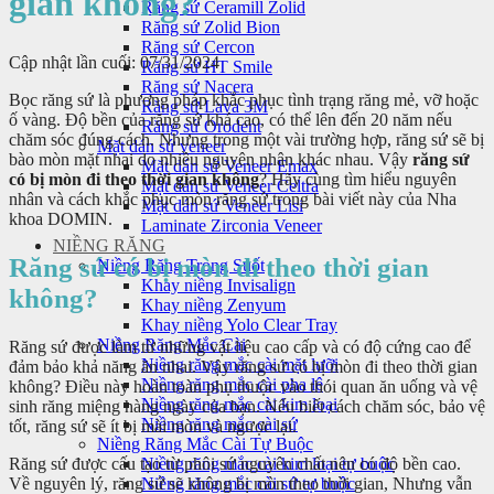
gian không?
Răng sứ Ceramill Zolid
Răng sứ Zolid Bion
Răng sứ Cercon
Cập nhật lần cuối: 07/31/2024
Răng sứ HT Smile
Răng sứ Nacera
Bọc răng sứ là phương pháp khắc phục tình trạng răng mẻ, vỡ hoặc
Răng sứ Lava 3M
ố vàng. Độ bền của răng sứ khá cao, có thể lên đến 20 năm nếu
Răng sứ Orodent
chăm sóc đúng cách. Nhưng trong một vài trường hợp, răng sứ sẽ bị
Mặt dán sứ veneer
bào mòn mặt nhai do nhiều nguyên nhân khác nhau. Vậy
răng sứ
Mặt dán sứ Veneer Emax
có bị mòn đi theo thời gian không
? Hãy cùng tìm hiểu nguyên
Mặt dán sứ Veneer Celtra
nhân và cách khắc phục mòn răng sứ trong bài viết này của Nha
Mặt dán sứ Veneer Lisi
khoa DOMIN.
Laminate Zirconia Veneer
NIỀNG RĂNG
Răng sứ có bị mòn đi theo thời gian
Niềng Răng Trong Suốt
Khay niềng Invisalign
không?
Khay niềng Zenyum
Khay niềng Yolo Clear Tray
Niềng Răng Mắc Cài
Răng sứ được làm từ những vật liệu cao cấp và có độ cứng cao để
Niềng răng mắc cài mặt lưỡi
đảm bảo khả năng ăn nhai. Vậy răng sứ có bị mòn đi theo thời gian
Niềng răng mắc cài pha lê
không? Điều này hoàn toàn phụ thuộc vào thói quan ăn uống và vệ
Niềng răng mắc cài kim loại
sinh răng miệng hàng ngày của bạn. Nếu biết cách chăm sóc, bảo vệ
Niềng răng mắc cài sứ
tốt, răng sứ sẽ ít bị mài mòn và ngược lại.
Niềng Răng Mắc Cài Tự Buộc
Răng sứ được cấu tạo từ phôi sứ nguyên chất nên có độ bền cao.
Niềng răng mắc cài kim loại tự buộc
Về nguyên lý, răng sứ sẽ không bị mòn theo thời gian, Nhưng vẫn
Niềng răng mắc cài sứ tự buộc