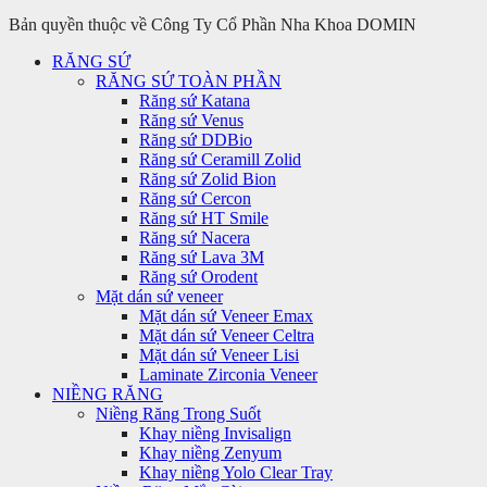
Bản quyền thuộc về Công Ty Cổ Phần Nha Khoa DOMIN
RĂNG SỨ
RĂNG SỨ TOÀN PHẦN
Răng sứ Katana
Răng sứ Venus
Răng sứ DDBio
Răng sứ Ceramill Zolid
Răng sứ Zolid Bion
Răng sứ Cercon
Răng sứ HT Smile
Răng sứ Nacera
Răng sứ Lava 3M
Răng sứ Orodent
Mặt dán sứ veneer
Mặt dán sứ Veneer Emax
Mặt dán sứ Veneer Celtra
Mặt dán sứ Veneer Lisi
Laminate Zirconia Veneer
NIỀNG RĂNG
Niềng Răng Trong Suốt
Khay niềng Invisalign
Khay niềng Zenyum
Khay niềng Yolo Clear Tray