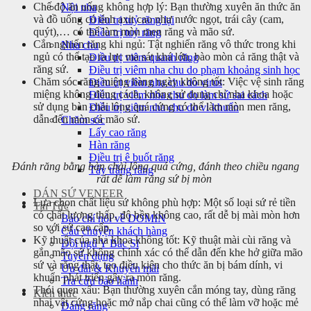
Chế độ ăn uống không hợp lý: Bạn thường xuyên ăn thức ăn
Nội nha
và đồ uống có tính axit cao như nước ngọt, trái cây (cam,
Điều trị tuỷ răng lại
quýt),… có thể làm mòn men răng và mão sứ.
Điều trị tuỷ răng
Cắn nghiến răng khi ngủ: Tật nghiến răng vô thức trong khi
Nha chu
ngủ có thể tạo ra lực ma sát khá lớn, bào mòn cả răng thật và
Điều trị viêm quanh răng
răng sứ.
Điều trị viêm nha chu do phạm khoảng sinh học
Chăm sóc răng miệng hàng ngày không tốt: Việc vệ sinh răng
Điều trị viêm nha chu do virus
miệng không đúng cách, không sử dụng chỉ nha khoa hoặc
Điều trị viêm nha chu do làm sứ sai cách
sử dụng bàn chải lông quá cứng có thể làm mòn men răng,
Điều trị viêm nha chu do vi khuẩn
dẫn đến mòn cả mão sứ.
Chăm sóc
Lấy cao răng
Hàn răng
Điều trị ê buốt răng
Đánh răng bằng bàn chải lông quá cứng, đánh theo chiều ngang
Tẩy trắng răng
rất dễ làm răng sứ bị mòn
DÁN SỨ VENEER
Lựa chọn chất liệu sứ không phù hợp: Một số loại sứ rẻ tiền
Tin Tức
có chất lượng thấp, độ bền không cao, rất dễ bị mài mòn hơn
Báo chí nói về DOMIN
so với sứ cao cấp.
Câu chuyện khách hàng
Kỹ thuật của nha khoa không tốt: Kỹ thuật mài cùi răng và
Đội ngũ Y Bác Sĩ
gắn mão sứ không chính xác có thể dẫn đến khe hở giữa mão
Tuyển dụng
sứ và răng thật, tạo điều kiện cho thức ăn bị bám dính, vi
Ưu đãi & Khuyến mãi
khuẩn phát triển gây ra mòn răng.
Tra cứu bảo hành
Thói quen xấu: Bạn thường xuyên cắn móng tay, dùng răng
Kiến thức
nhai vật cứng hoặc mở nắp chai cũng có thể làm vỡ hoặc mẻ
Dáng răng