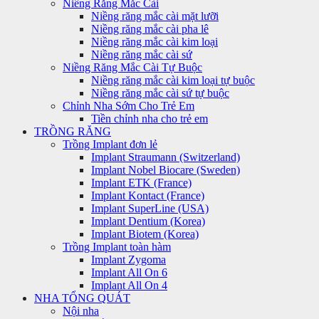
Niềng Răng Mắc Cài
Niềng răng mắc cài mặt lưỡi
Niềng răng mắc cài pha lê
Niềng răng mắc cài kim loại
Niềng răng mắc cài sứ
Niềng Răng Mắc Cài Tự Buộc
Niềng răng mắc cài kim loại tự buộc
Niềng răng mắc cài sứ tự buộc
Chỉnh Nha Sớm Cho Trẻ Em
Tiền chỉnh nha cho trẻ em
TRỒNG RĂNG
Trồng Implant đơn lẻ
Implant Straumann (Switzerland)
Implant Nobel Biocare (Sweden)
Implant ETK (France)
Implant Kontact (France)
Implant SuperLine (USA)
Implant Dentium (Korea)
Implant Biotem (Korea)
Trồng Implant toàn hàm
Implant Zygoma
Implant All On 6
Implant All On 4
NHA TỔNG QUÁT
Nội nha