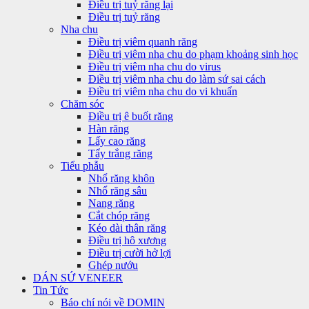
Điều trị tuỷ răng lại
Điều trị tuỷ răng
Nha chu
Điều trị viêm quanh răng
Điều trị viêm nha chu do phạm khoảng sinh học
Điều trị viêm nha chu do virus
Điều trị viêm nha chu do làm sứ sai cách
Điều trị viêm nha chu do vi khuẩn
Chăm sóc
Điều trị ê buốt răng
Hàn răng
Lấy cao răng
Tẩy trắng răng
Tiểu phẫu
Nhổ răng khôn
Nhổ răng sâu
Nang răng
Cắt chóp răng
Kéo dài thân răng
Điều trị hô xương
Điều trị cười hở lợi
Ghép nướu
DÁN SỨ VENEER
Tin Tức
Báo chí nói về DOMIN