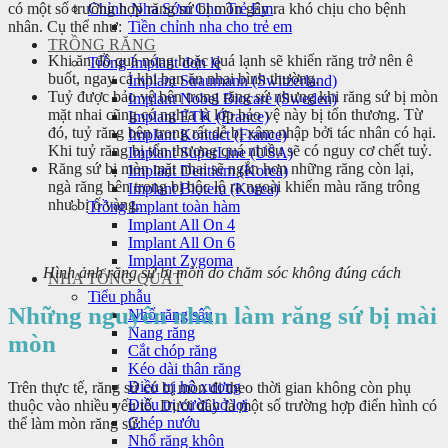
có một số trường hợp răng sứ bị mòn gây ra khó chịu cho bệnh
Chỉnh Nha Sớm Cho Trẻ Em
nhân. Cụ thể như:
Tiền chỉnh nha cho trẻ em
TRỒNG RĂNG
Khi ăn đồ quá nóng hoặc quá lạnh sẽ khiến răng trở nên ê
Trồng Implant đơn lẻ
buốt, ngay cả khi bạn ăn nhai bình thường.
Implant Straumann (Switzerland)
Tuỷ được bảo vệ bên trong răng sứ nhưng khi răng sứ bị mòn
Implant Nobel Biocare (Sweden)
mặt nhai cũng có nghĩa là lớp bảo vệ này bị tổn thương. Từ
Implant ETK (France)
đó, tuỷ răng bên trong rất dễ bị xâm nhập bởi tác nhân có hại.
Implant Kontact (France)
Khi tuỷ răng bị tổn thương quá nhiều sẽ có nguy cơ chết tuỷ.
Implant SuperLine (USA)
Răng sứ bị mòn mặt nhai sẽ ngắn hơn những răng còn lại,
Implant Dentium (Korea)
ngà răng bên trong bị bộc lộ ra ngoài khiến màu răng trông
Implant Biotem (Korea)
như bị ố vàng.
Trồng Implant toàn hàm
Implant All On 4
Implant All On 6
Implant Zygoma
Hình ảnh răng sứ bị mòn do chăm sóc không đúng cách
NHA TỔNG QUÁT
Tiểu phẫu
Những nguyên nhân làm răng sứ bị mài
Nhổ răng sâu
Nang răng
mòn
Cắt chóp răng
Kéo dài thân răng
Điều trị hô xương
Trên thực tế, răng sứ có bị mòn đi theo thời gian không còn phụ
Điều trị cười hở lợi
thuộc vào nhiều yếu tố. Dưới đây là một số trường hợp điển hình có
Ghép nướu
thể làm mòn răng sứ:
Nhổ răng khôn