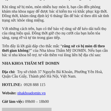
Khi răng sứ bị mòn, mòn nhiều hay mòn ít, bạn cần đến phòng
khám nha khoa ngay để được bác sĩ kiểm tra và khắc phục kịp thời.
Đồng thời, khám răng định kỳ 6 tháng/ lần để bác sĩ theo dõi sát tình
trạng sức khỏe răng miệng.
Với những cách trên, bạn có thể bảo vệ răng sứ để kéo dài tuổi thọ
của răng hiệu quả. Đồng thời giữ cho nụ cười của bạn luôn tỏa
sáng, rạng rỡ và tự tin trong giao tiếp.
Trên đây là lời giải đáp cho thắc mắc “
răng sứ có bị mòn đi theo
thời gian không
?” của Nha khoa Thẩm Mỹ DOMIN. Nếu bạn cần
bác sĩ nha khoa hỗ trợ, tư vấn thêm vui lòng liên hệ địa chỉ sau:
NHA KHOA THẨM MỸ DOMIN
Địa chỉ:
Trụ sở chính 37 Nguyễn Bá Khoản, Phường Yên Hoà,
Quận Cầu Giấy, Thành phố Hà Nội, Việt Nam.
HOTLINE:
0928 888 115
Website:
nhakhoadomin.vn
Giờ làm việc:
09h00 – 18h00