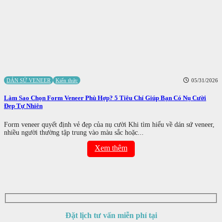
DÁN SỨ VENEER
Kiến thức
05/31/2026
Làm Sao Chọn Form Veneer Phù Hợp? 5 Tiêu Chí Giúp Bạn Có Nụ Cười
Đẹp Tự Nhiên
Form veneer quyết định vẻ đẹp của nụ cười Khi tìm hiểu về dán sứ veneer,
nhiều người thường tập trung vào màu sắc hoặc...
Xem thêm
Đặt lịch tư vấn miễn phí tại