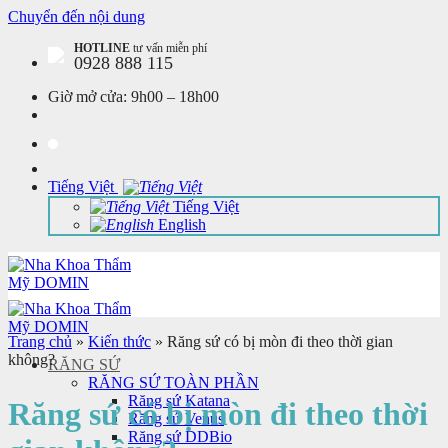
Chuyển đến nội dung
HOTLINE
tư vấn miễn phí
0928 888 115
Giờ mở cửa:
9h00 – 18h00
Tiếng Việt
Tiếng Việt
English
Trang chủ
»
Kiến thức
»
Răng sứ có bị mòn đi theo thời gian
không?
RĂNG SỨ
RĂNG SỨ TOÀN PHẦN
Răng sứ Katana
Răng sứ có bị mòn đi theo thời
Răng sứ Venus
Răng sứ DDBio